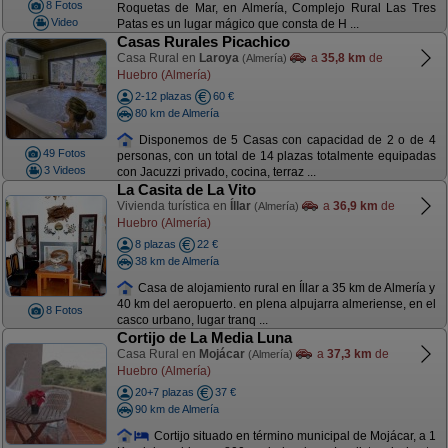
8 Fotos
Roquetas de Mar, en Almería, Complejo Rural Las Tres
Video
Patas es un lugar mágico que consta de H ...
Casas Rurales Picachico
Casa Rural en
Laroya
a
35,8 km
de
(Almería)
Huebro (Almería)
2-12 plazas
60 €
80 km de Almería
Disponemos de 5 Casas con capacidad de 2 o de 4
49 Fotos
personas, con un total de 14 plazas totalmente equipadas
3 Videos
con Jacuzzi privado, cocina, terraz ...
La Casita de La Vito
Vivienda turística en
Íllar
a
36,9 km
de
(Almería)
Huebro (Almería)
8 plazas
22 €
38 km de Almería
Casa de alojamiento rural en Íllar a 35 km de Almería y
40 km del aeropuerto. en plena alpujarra almeriense, en el
8 Fotos
casco urbano, lugar tranq ...
Cortijo de La Media Luna
Casa Rural en
Mojácar
a
37,3 km
de
(Almería)
Huebro (Almería)
20+7 plazas
37 €
90 km de Almería
Cortijo situado en término municipal de Mojácar, a 1