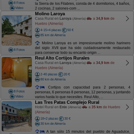
8 Fotos
la Sierra de los Filabres, consta de 4 dormitorios, 4 baños,
Video
2 cocinas, 2 salones-com ...
Molino Laroya
Casa Rural en
Laroya
a
34,9 km
de
(Almería)
Huebro (Almería)
4-15+4 plazas
50 €
85 km de Almería
Molino Laroya es un impresionante molino harinero
del siglo XVII que ha sido cuidadosamente restaurado
8 Fotos
para conservar todo su encanto origin ...
Reul Alto Cortijos Rurales
Casa Rural en
Laroya
a
34,9 km
de
(Almería)
Huebro (Almería)
2-40 plazas
20 €
80 km de Almería
Cortijos con capacidad para 2 personas, 4
8 Fotos
personas, 6 personas 8 personas, 12 personas, y juntando
Video
varios hasta lo que necesites. Reul Alto, ...
Las Tres Patas Complejo Rural
Hotel Rural en
Enix
a
35 km
de Huebro
(Almería)
(Almería)
18+2 plazas
30 €
30 km de Almería
A tan sólo 15 minutos del pueblo de Aguadulce,