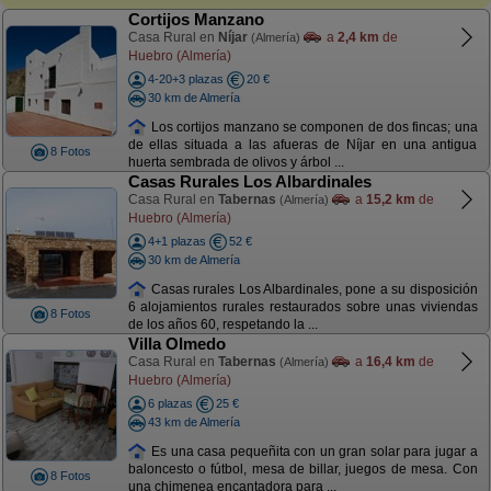
Cortijos Manzano
Casa Rural en
Níjar
a
2,4 km
de
(Almería)
Huebro (Almería)
4-20+3 plazas
20 €
30 km de Almería
Los cortijos manzano se componen de dos fincas; una
de ellas situada a las afueras de Níjar en una antigua
8 Fotos
huerta sembrada de olivos y árbol ...
Casas Rurales Los Albardinales
Casa Rural en
Tabernas
a
15,2 km
de
(Almería)
Huebro (Almería)
4+1 plazas
52 €
30 km de Almería
Casas rurales Los Albardinales, pone a su disposición
6 alojamientos rurales restaurados sobre unas viviendas
8 Fotos
de los años 60, respetando la ...
Villa Olmedo
Casa Rural en
Tabernas
a
16,4 km
de
(Almería)
Huebro (Almería)
6 plazas
25 €
43 km de Almería
Es una casa pequeñita con un gran solar para jugar a
baloncesto o fútbol, mesa de billar, juegos de mesa. Con
8 Fotos
una chimenea encantadora para ...