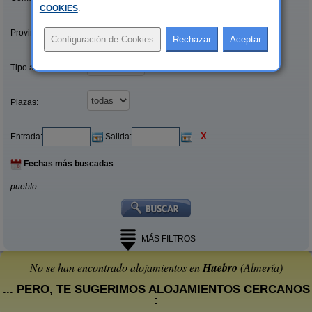
COOKIES
.
Provincias/Islas:
Tipo alquiler:
Plazas:
X
Entrada:
Salida:
Fechas más buscadas
pueblo:
MÁS FILTROS
No se han encontrado alojamientos en
Huebro
(Almería)
... PERO, TE SUGERIMOS ALOJAMIENTOS CERCANOS
: