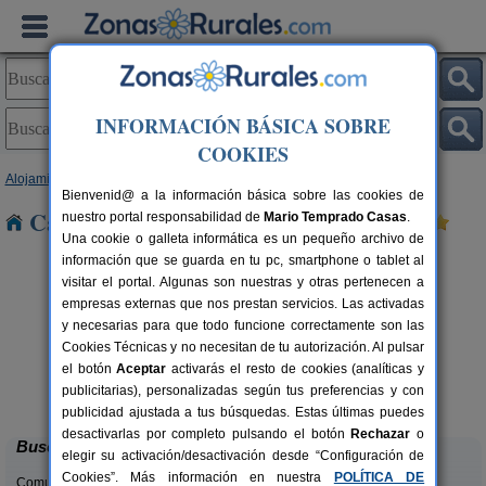
INFORMACIÓN BÁSICA SOBRE
COOKIES
Alojamientos
>
Andalucía
>
Almería
> Huebro
Bienvenid@ a la información básica sobre las cookies de
Casas Rurales cerca de Huebro
nuestro portal responsabilidad de
Mario Temprado Casas
.
Una cookie o galleta informática es un pequeño archivo de
información que se guarda en tu pc, smartphone o tablet al
visitar el portal. Algunas son nuestras y otras pertenecen a
empresas externas que nos prestan servicios. Las activadas
y necesarias para que todo funcione correctamente son las
Cookies Técnicas y no necesitan de tu autorización. Al pulsar
el botón
Aceptar
activarás el resto de cookies (analíticas y
Casas Rurales Picachico
rs.
2-12 pers.
publicitarias), personalizadas según tus preferencias y con
 €
60 €
Laroya (Almería)
desde
publicidad ajustada a tus búsquedas. Estas últimas puedes
desactivarlas por completo pulsando el botón
Rechazar
o
Buscar
elegir su activación/desactivación desde “Configuración de
Cookies”. Más información en nuestra
POLÍTICA DE
Comunidades: