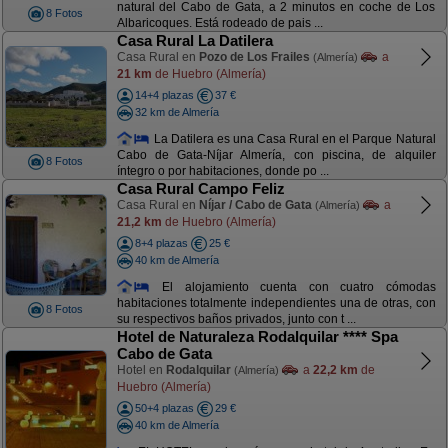
natural del Cabo de Gata, a 2 minutos en coche de Los
8 Fotos
Albaricoques. Está rodeado de pais ...
Casa Rural La Datilera
Casa Rural en
Pozo de Los Frailes
a
(Almería)
21 km
de Huebro (Almería)
14+4 plazas
37 €
32 km de Almería
La Datilera es una Casa Rural en el Parque Natural
Cabo de Gata-Níjar Almería, con piscina, de alquiler
8 Fotos
íntegro o por habitaciones, donde po ...
Casa Rural Campo Feliz
Casa Rural en
Níjar / Cabo de Gata
a
(Almería)
21,2 km
de Huebro (Almería)
8+4 plazas
25 €
40 km de Almería
El alojamiento cuenta con cuatro cómodas
habitaciones totalmente independientes una de otras, con
8 Fotos
su respectivos baños privados, junto con t ...
Hotel de Naturaleza Rodalquilar **** Spa
Cabo de Gata
Hotel en
Rodalquilar
a
22,2 km
de
(Almería)
Huebro (Almería)
50+4 plazas
29 €
40 km de Almería