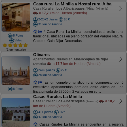
Casa rural La Minilla y Hostal rural Alba
Casa Rural en
Los Albaricoques / Níjar
(Almería)
a
17,7 km
de Huebro (Almería)
2-20+2 plazas
18 €
31 km de Almería
* Casa Rural La Minilla: construidas al estilo rural
8 Fotos
tradicional, ubicadas en pleno corazón del Parque Natural
Video
Cabo de Gata-Nijar. Decoradas ...
(1 comentario)
Olivares
Apartamentos Rurales en
Albaricoques de Nijar
a
17,7 km
de Huebro (Almería)
(Almería)
24+6 plazas
22 €
28 km de Almería
Es un complejo turístico rural compuesto por 6
exclusivos apartamentos perdidos entre olivos en una
8 Fotos
finca privada de 27000 m2 vallados en su ...
Casas Rurales La Minilla
Casa Rural en
Los Albaricoques
a
18,7
(Almería)
km
de Huebro (Almería)
4+1 plazas
16 €
47 km de Almería
Casas Rurales La Minilla se encuentra en la reserva