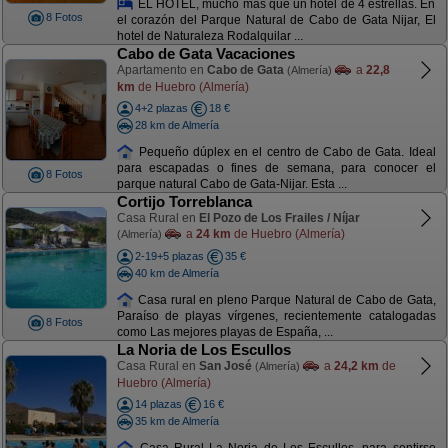
EL HOTEL, mucho más que un hotel de 4 estrellas. En
8 Fotos
el corazón del Parque Natural de Cabo de Gata Nijar, El
hotel de Naturaleza Rodalquilar ...
Cabo de Gata Vacaciones
Apartamento en
Cabo de Gata
a
22,8
(Almería)
km
de Huebro (Almería)
4+2 plazas
18 €
28 km de Almería
Pequeño dúplex en el centro de Cabo de Gata. Ideal
para escapadas o fines de semana, para conocer el
8 Fotos
parque natural Cabo de Gata-Nijar. Esta ...
Cortijo Torreblanca
Casa Rural en
El Pozo de Los Frailes / Níjar
a
24 km
de Huebro (Almería)
(Almería)
2-19+5 plazas
35 €
40 km de Almería
Casa rural en pleno Parque Natural de Cabo de Gata,
Paraíso de playas vírgenes, recientemente catalogadas
8 Fotos
como Las mejores playas de España, ...
La Noria de Los Escullos
Casa Rural en
San José
a
24,2 km
de
(Almería)
Huebro (Almería)
14 plazas
16 €
35 km de Almería
Casa Rural La Noria de Los Escullos, para sentirse