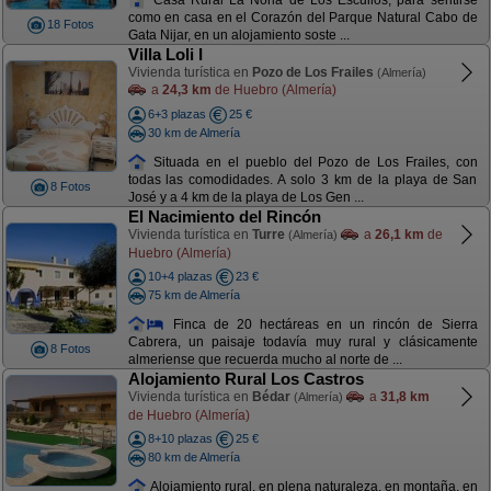
como en casa en el Corazón del Parque Natural Cabo de
18 Fotos
Gata Nijar, en un alojamiento soste ...
Villa Loli I
Vivienda turística en
Pozo de Los Frailes
(Almería)
a
24,3 km
de Huebro (Almería)
6+3 plazas
25 €
30 km de Almería
Situada en el pueblo del Pozo de Los Frailes, con
todas las comodidades. A solo 3 km de la playa de San
8 Fotos
José y a 4 km de la playa de Los Gen ...
El Nacimiento del Rincón
Vivienda turística en
Turre
a
26,1 km
de
(Almería)
Huebro (Almería)
10+4 plazas
23 €
75 km de Almería
Finca de 20 hectáreas en un rincón de Sierra
Cabrera, un paisaje todavía muy rural y clásicamente
8 Fotos
almeriense que recuerda mucho al norte de ...
Alojamiento Rural Los Castros
Vivienda turística en
Bédar
a
31,8 km
(Almería)
de Huebro (Almería)
8+10 plazas
25 €
80 km de Almería
Alojamiento rural, en plena naturaleza, en montaña, en