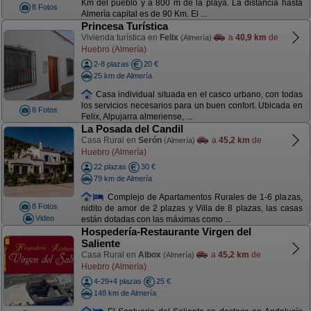
Km del pueblo y a 800 m de la playa. La distancia hasta
8 Fotos
Almería capital es de 90 Km. El ...
Princesa Turística
Vivienda turística en
Felix
a
40,9 km
de
(Almería)
Huebro (Almería)
2-8 plazas
20 €
25 km de Almería
Casa individual situada en el casco urbano, con todas
los servicios necesarios para un buen confort. Ubicada en
8 Fotos
Felix, Alpujarra almeriense, ...
La Posada del Candil
Casa Rural en
Serón
a
45,2 km
de
(Almería)
Huebro (Almería)
22 plazas
30 €
79 km de Almería
Complejo de Apartamentos Rurales de 1-6 plazas,
8 Fotos
nidito de amor de 2 plazas y Villa de 8 plazas, las casas
Video
están dotadas con las máximas como ...
Hospedería-Restaurante Virgen del
Saliente
Casa Rural en
Albox
a
45,2 km
de
(Almería)
Huebro (Almería)
4-29+4 plazas
25 €
148 km de Almería