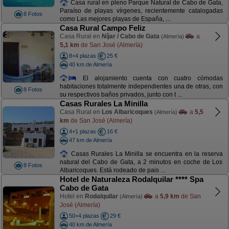
Casa rural en pleno Parque Natural de Cabo de Gata,
Paraíso de playas vírgenes, recientemente catalogadas
8 Fotos
como Las mejores playas de España, ...
Casa Rural Campo Feliz
Casa Rural en
Níjar / Cabo de Gata
a
(Almería)
5,1 km
de San José (Almería)
8+4 plazas
25 €
40 km de Almería
El alojamiento cuenta con cuatro cómodas
habitaciones totalmente independientes una de otras, con
8 Fotos
su respectivos baños privados, junto con t ...
Casas Rurales La Minilla
Casa Rural en
Los Albaricoques
a
5,5
(Almería)
km
de San José (Almería)
4+1 plazas
16 €
47 km de Almería
Casas Rurales La Minilla se encuentra en la reserva
natural del Cabo de Gata, a 2 minutos en coche de Los
8 Fotos
Albaricoques. Está rodeado de pais ...
Hotel de Naturaleza Rodalquilar **** Spa
Cabo de Gata
Hotel en
Rodalquilar
a
5,9 km
de San
(Almería)
José (Almería)
50+4 plazas
29 €
40 km de Almería