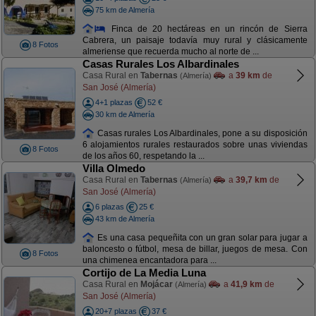
75 km de Almería
Finca de 20 hectáreas en un rincón de Sierra
Cabrera, un paisaje todavía muy rural y clásicamente
8 Fotos
almeriense que recuerda mucho al norte de ...
Casas Rurales Los Albardinales
Casa Rural en
Tabernas
a
39 km
de
(Almería)
San José (Almería)
4+1 plazas
52 €
30 km de Almería
Casas rurales Los Albardinales, pone a su disposición
6 alojamientos rurales restaurados sobre unas viviendas
8 Fotos
de los años 60, respetando la ...
Villa Olmedo
Casa Rural en
Tabernas
a
39,7 km
de
(Almería)
San José (Almería)
6 plazas
25 €
43 km de Almería
Es una casa pequeñita con un gran solar para jugar a
baloncesto o fútbol, mesa de billar, juegos de mesa. Con
8 Fotos
una chimenea encantadora para ...
Cortijo de La Media Luna
Casa Rural en
Mojácar
a
41,9 km
de
(Almería)
San José (Almería)
20+7 plazas
37 €