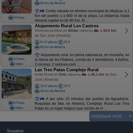
90 km de Almería
Cortijo situado en término municipal de Mojácar, a 1
Km del pueblo y a 800 m de la playa. La distancia hasta
8 Fotos
Almería capital es de 90 Km. El ...
Alojamiento Rural Los Castros
Vivienda turística en
Bédar
a
44,5 km
(Almería)
de San José (Almería)
8+10 plazas
25 €
80 km de Almería
Alojamiento rural, en plena naturaleza, en montaña, en
8 Fotos
la Sierra de los Filabres, consta de 4 dormitorios, 4 baños,
Video
2 cocinas, 2 salones-com ...
Las Tres Patas Complejo Rural
Hotel Rural en
Enix
a
46,1 km
de San
(Almería)
José (Almería)
18+2 plazas
30 €
30 km de Almería
A tan sólo 15 minutos del pueblo de Aguadulce,
8 Fotos
Roquetas de Mar, en Almería, Complejo Rural Las Tres
Video
Patas es un lugar mágico que consta de H ...
Nosotros