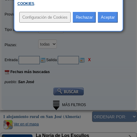
COOKIES
.
Provincias/Islas:
Tipo alquiler:
Plazas:
X
Entrada:
Salida:
Fechas más buscadas
pueblo:
San José
MÁS FILTROS
1 alojamiento rural en San José (Almería)
Ver en el mapa
La Noria de Los Escullos