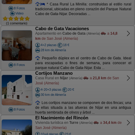
* Casa Rural La Minilla: construidas al estilo rural
8 Fotos
tradicional, ubicadas en pleno corazón del Parque Natural
Video
Cabo de Gata-Nijar. Decoradas ...
(1 comentario)
Cabo de Gata Vacaciones
Apartamento en
Cabo de Gata
a
14,8
(Almería)
km
de San José (Almería)
4+2 plazas
18 €
28 km de Almería
Pequeño dúplex en el centro de Cabo de Gata. Ideal
para escapadas o fines de semana, para conocer el
8 Fotos
parque natural Cabo de Gata-Nijar. Esta ...
Cortijos Manzano
Casa Rural en
Níjar
a
21,8 km
de San
(Almería)
José (Almería)
4-20+3 plazas
20 €
30 km de Almería
Los cortijos manzano se componen de dos fincas; una
de ellas situada a las afueras de Níjar en una antigua
8 Fotos
huerta sembrada de olivos y árbol ...
El Nacimiento del Rincón
Vivienda turística en
Turre
a
34,4 km
de
(Almería)
San José (Almería)
10+4 plazas
23 €