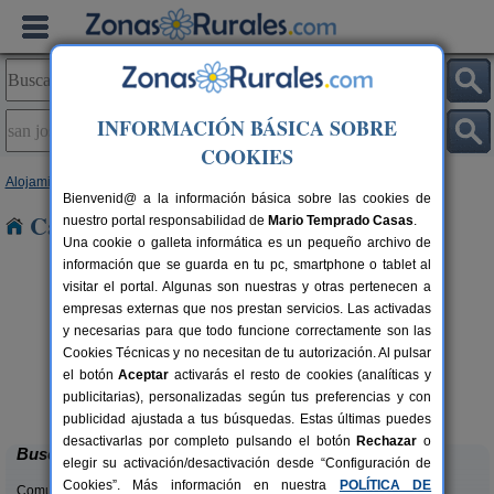
INFORMACIÓN BÁSICA SOBRE
COOKIES
Alojamientos
>
Andalucía
>
Almería
> San José
Bienvenid@ a la información básica sobre las cookies de
Casas Rurales en San José
nuestro portal responsabilidad de
Mario Temprado Casas
.
Una cookie o galleta informática es un pequeño archivo de
información que se guarda en tu pc, smartphone o tablet al
visitar el portal. Algunas son nuestras y otras pertenecen a
empresas externas que nos prestan servicios. Las activadas
y necesarias para que todo funcione correctamente son las
Cookies Técnicas y no necesitan de tu autorización. Al pulsar
el botón
Aceptar
activarás el resto de cookies (analíticas y
La Noria de Los Escullos
rs.
14 pers.
publicitarias), personalizadas según tus preferencias y con
 €
16 €
San José (Almería)
desde
publicidad ajustada a tus búsquedas. Estas últimas puedes
desactivarlas por completo pulsando el botón
Rechazar
o
Buscar
elegir su activación/desactivación desde “Configuración de
Cookies”. Más información en nuestra
POLÍTICA DE
Comunidades: