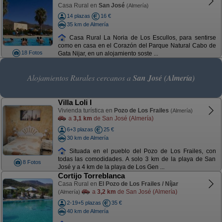
Casa Rural en
San José
(Almería)
14 plazas
16 €
35 km de Almería
Casa Rural La Noria de Los Escullos, para sentirse
como en casa en el Corazón del Parque Natural Cabo de
18 Fotos
Gata Nijar, en un alojamiento soste ...
Alojamientos Rurales cercanos a
San José (Almería)
Villa Loli I
Vivienda turística en
Pozo de Los Frailes
(Almería)
a
3,1 km
de San José (Almería)
6+3 plazas
25 €
30 km de Almería
Situada en el pueblo del Pozo de Los Frailes, con
todas las comodidades. A solo 3 km de la playa de San
8 Fotos
José y a 4 km de la playa de Los Gen ...
Cortijo Torreblanca
Casa Rural en
El Pozo de Los Frailes / Níjar
a
3,2 km
de San José (Almería)
(Almería)
2-19+5 plazas
35 €
40 km de Almería