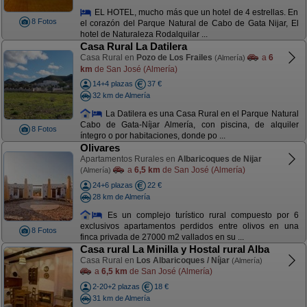
EL HOTEL, mucho más que un hotel de 4 estrellas. En
8 Fotos
el corazón del Parque Natural de Cabo de Gata Nijar, El
hotel de Naturaleza Rodalquilar ...
Casa Rural La Datilera
Casa Rural en
Pozo de Los Frailes
a
6
(Almería)
km
de San José (Almería)
14+4 plazas
37 €
32 km de Almería
La Datilera es una Casa Rural en el Parque Natural
Cabo de Gata-Níjar Almería, con piscina, de alquiler
8 Fotos
íntegro o por habitaciones, donde po ...
Olivares
Apartamentos Rurales en
Albaricoques de Nijar
a
6,5 km
de San José (Almería)
(Almería)
24+6 plazas
22 €
28 km de Almería
Es un complejo turístico rural compuesto por 6
exclusivos apartamentos perdidos entre olivos en una
8 Fotos
finca privada de 27000 m2 vallados en su ...
Casa rural La Minilla y Hostal rural Alba
Casa Rural en
Los Albaricoques / Níjar
(Almería)
a
6,5 km
de San José (Almería)
2-20+2 plazas
18 €
31 km de Almería