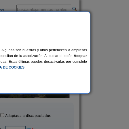
ios
-
al. Algunas son nuestras y otras pertenecen a empresas
cesitan de tu autorización. Al pulsar el botón
Aceptar
uedas. Estas últimas puedes desactivarlas por completo
CA DE COOKIES
.
El Acebo
Casa Rural La Rect
4+1 pers.
26 €
Beloncio (Asturias)
Beloncio (Asturias
desde
Adaptada a discapacitados