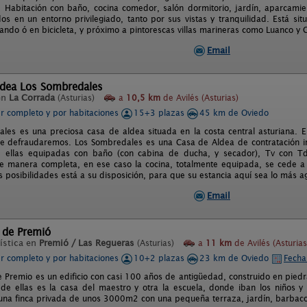
Habitación con baño, cocina comedor, salón dormitorio, jardín, aparcamie
dos en un entorno privilegiado, tanto por sus vistas y tranquilidad. Está si
ando ó en bicicleta, y próximo a pintorescas villas marineras como Luanco y C
Email
ldea Los Sombredales
en
La Corrada
(Asturias)
a
10,5 km
de Avilés (Asturias)
er completo y por habitaciones
15+3 plazas
45 km de Oviedo
les es una preciosa casa de aldea situada en la costa central asturiana. El
le defraudaremos. Los Sombredales es una Casa de Aldea de contratación ind
 ellas equipadas con baño (con cabina de ducha, y secador), Tv con Tdt
e manera completa, en ese caso la cocina, totalmente equipada, se cede a l
s posibilidades está a su disposición, para que su estancia aquí sea lo más a
Email
 de Premió
ística en
Premió / Las Regueras
(Asturias)
a
11 km
de Avilés (Asturias
er completo y por habitaciones
10+2 plazas
23 km de Oviedo
Fecha
e Premio es un edificio con casi 100 años de antigüedad, construido en piedr
 de ellas es la casa del maestro y otra la escuela, donde iban los niños y
 una finca privada de unos 3000m2 con una pequeña terraza, jardín, barbaco