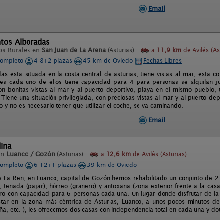
Email
tos Alboradas
os Rurales en
San Juan de La Arena
(Asturias)
a
11,9 km
de Avilés (As
completo
4-8+2 plazas
45 km de Oviedo
Fechas Libres
as esta situada en la costa central de asturias, tiene vistas al mar, esta
es cada uno de ellos tiene capacidad para 4 para personas se alquilan j
n bonitas vistas al mar y al puerto deportivo, playa en el mismo pueblo, 
Tiene una situación privilegiada, con preciosas vistas al mar y al puerto d
 y no es necesario tener que utilizar el coche, se va caminando.
Email
dina
en
Luanco / Gozón
(Asturias)
a
12,6 km
de Avilés (Asturias)
completo
6-12+1 plazas
39 km de Oviedo
de La Ren, en Luanco, capital de Gozón hemos rehabilitado un conjunto de 2 
, tenada (pajar), hórreo (granero) y antoxana (zona exterior frente a la cas
egro con capacidad para 6 personas cada una. Un lugar donde disfrutar de la 
star en la zona más céntrica de Asturias, Luanco, a unos pocos minutos de 
ña, etc. ), les ofrecemos dos casas con independencia total en cada una y d