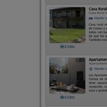
Casa Rural
Casa Rural 
Alquiler 
Casa rural s
de Costas y 
todas con ba
de que los p
También exis
8 Fotos
Apartamen
Apartament
Alquiler 
Los Apartame
Consta de 
tiene capac
recepción, c
casa y gratui
8 Fotos