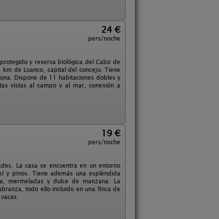
24 €
pers/noche
protegido y reserva biológica del Cabo de
 km de Luanco, capital del concejo. Tiene
 zona. Dispone de 11 habitaciones dobles y
nitas vistas al campo y al mar, conexión a
19 €
pers/noche
ades. La casa se encuentra en un entorno
el y pinos. Tiene además una espléndida
dra, mermeladas y dulce de manzana. La
branza, todo ello incluido en una finca de
 vacas.