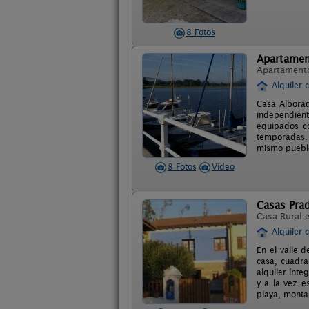
8 Fotos
Apartamen
Apartament
Alquiler 
Casa Alborad
independient
equipados co
temporadas. 
mismo pueblo
8 Fotos
Video
Casas Pra
Casa Rural 
Alquiler 
En el valle 
casa, cuadra
alquiler ínt
y a la vez e
playa, monta