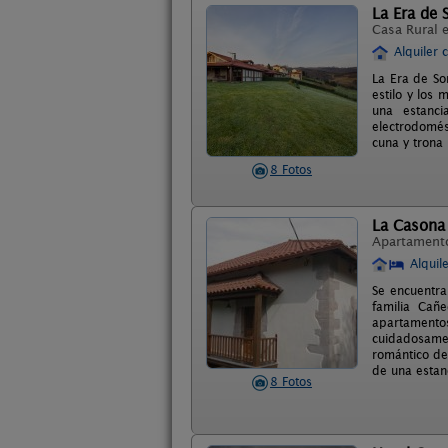
La Era de
Casa Rural 
Alquiler 
La Era de So
estilo y los
una estanc
electrodomés
cuna y trona
8 Fotos
La Casona
Apartament
Alquil
Se encuentra
familia Cañ
apartamentos
cuidadosame
romántico de
de una estanc
8 Fotos