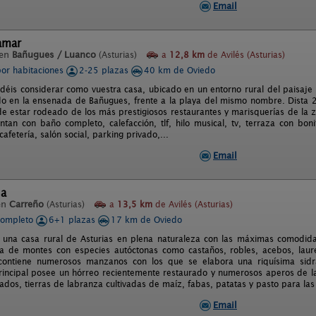
Email
amar
 en
Bañugues / Luanco
(Asturias)
a
12,8 km
de Avilés (Asturias)
por habitaciones
2-25 plazas
40 km de Oviedo
déis considerar como vuestra casa, ubicado en un entorno rural del paisaje 
do en la ensenada de Bañugues, frente a la playa del mismo nombre. Dista 2
o de estar rodeado de los más prestigiosos restaurantes y marisquerías de la
entan con baño completo, calefacción, tlf, hilo musical, tv, terraza con bo
 cafetería, salón social, parking privado,...
Email
sa
en
Carreño
(Asturias)
a
13,5 km
de Avilés (Asturias)
completo
6+1 plazas
17 km de Oviedo
 una casa rural de Asturias en plena naturaleza con las máximas comodid
a de montes con especies autóctonas como castaños, robles, acebos, laur
contiene numerosos manzanos con los que se elabora una riquísima si
principal posee un hórreo recientemente restaurado y numerosos aperos de la
ados, tierras de labranza cultivadas de maíz, fabas, patatas y pasto para las
Email