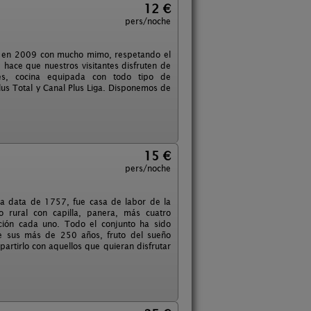
12 €
pers/noche
ada en 2009 con mucho mimo, respetando el
 hace que nuestros visitantes disfruten de
es, cocina equipada con todo tipo de
lus Total y Canal Plus Liga. Disponemos de
15 €
pers/noche
sa data de 1757, fue casa de labor de la
o rural con capilla, panera, más cuatro
ación cada uno. Todo el conjunto ha sido
de sus más de 250 años, fruto del sueño
rtirlo con aquellos que quieran disfrutar