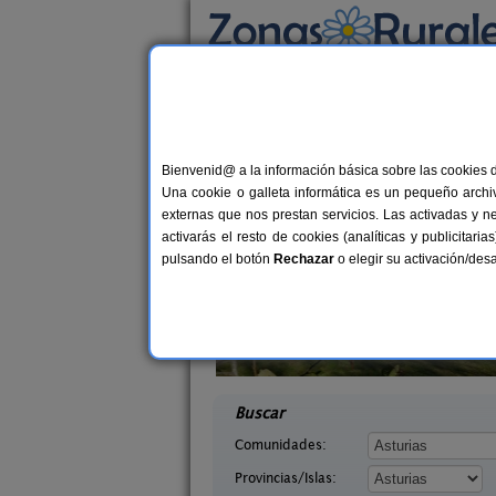
Busca por alojamiento
Alojamientos
>
Asturias
> Avilés
Casas Rurales cerca 
Bienvenid@ a la información básica sobre las cookies 
Una cookie o galleta informática es un pequeño archiv
externas que nos prestan servicios. Las activadas y n
activarás el resto de cookies (analíticas y publicita
pulsando el botón
Rechazar
o elegir su activación/de
saguas
La Llosuca
2-8 pers.
12-22+
18 €
Asturias)
San Pedro de Ambás (Asturias)
desde
desd
Buscar
Comunidades:
Provincias/Islas: