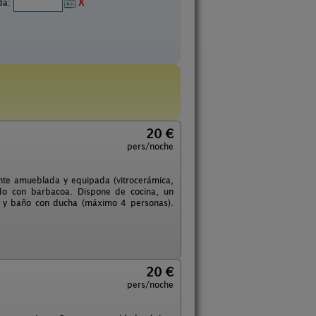
ida:
X
20 €
pers/noche
ente amueblada y equipada (vitrocerámica,
ado con barbacoa. Dispone de cocina, un
to y baño con ducha (máximo 4 personas).
20 €
pers/noche