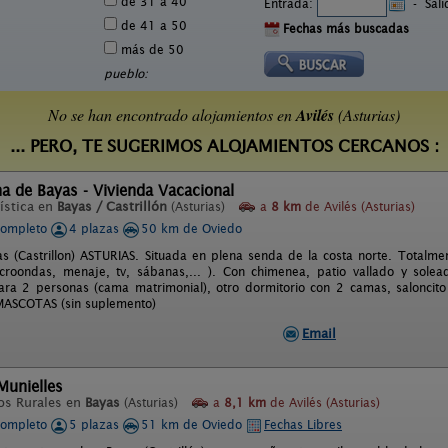
de 31 a 40
Entrada:
-
Sal
de 41 a 50
Fechas más buscadas
más de 50
pueblo:
No se han encontrado alojamientos en
Avilés
(Asturias)
... PERO, TE SUGERIMOS ALOJAMIENTOS CERCANOS :
a de Bayas - Vivienda Vacacional
ística en
Bayas / Castrillón
(Asturias)
a
8 km
de Avilés (Asturias)
completo
4 plazas
50 km de Oviedo
s (Castrillon) ASTURIAS. Situada en plena senda de la costa norte. Totalm
croondas, menaje, tv, sábanas,... ). Con chimenea, patio vallado y sole
ara 2 personas (cama matrimonial), otro dormitorio con 2 camas, salonci
ASCOTAS (sin suplemento)
Email
Munielles
os Rurales en
Bayas
(Asturias)
a
8,1 km
de Avilés (Asturias)
completo
5 plazas
51 km de Oviedo
Fechas Libres