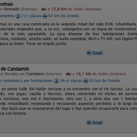
 Somao
en
Somado
(Asturias)
a
15,8 km
de Avilés (Asturias)
completo
7+1 plazas
50 km de Oviedo
mao es una casa construida en la segunda mitad del siglo XVIII, rehabilit
 materiales originales que, a su vez, conjugados con un toque de modernidad,
ia de lo más agradable. La casa dispone de tres habitaciones dobl
ticos, comedor, amplio salón, un baño completo, Wi-Fi y TV HD, con Digital P
 para su bebé. Tiene un amplio jardín.
Email
 de Candamín
os Rurales en
Candamo
(Asturias)
a
16,1 km
de Avilés (Asturias)
er completo y por habitaciones
16+4 plazas
30 km de Oviedo
 en pleno Valle del Nalón cercano a su encuentro con el río Narcea. La ca
edo, con pajar, capilla y hórreos, ahora convertido en núcleo de turism
 turísticos, uno con 4 dormitorios, otro con 2, y otros dos con 1 habit
nte rehabilitado respetando y rescatando aspectos perdidos a lo largo 
 dos locos que se enamoraron del lugar y han querido recuperarlo para compa
ia con historia
Email