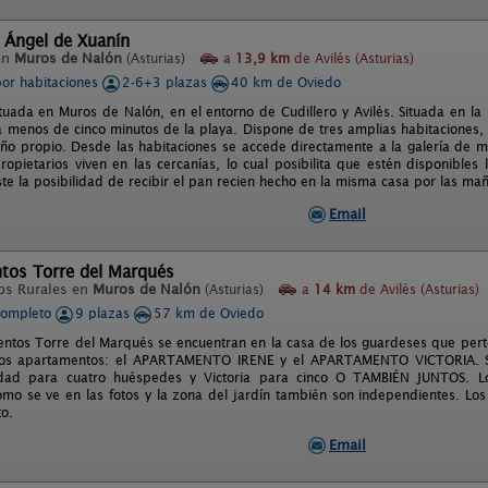
 Ángel de Xuanín
en
Muros de Nalón
(Asturias)
a
13,9 km
de Avilés (Asturias)
por habitaciones
2-6+3 plazas
40 km de Oviedo
ituada en Muros de Nalón, en el entorno de Cudillero y Avilés. Situada en la 
a menos de cinco minutos de la playa. Dispone de tres amplias habitaciones,
ño propio. Desde las habitaciones se accede directamente a la galería de ma
ropietarios viven en las cercanías, lo cual posibilita que estén disponibles
te la posibilidad de recibir el pan recien hecho en la misma casa por las mañ
Email
tos Torre del Marqués
os Rurales en
Muros de Nalón
(Asturias)
a
14 km
de Avilés (Asturias)
completo
9 plazas
57 km de Oviedo
ntos Torre del Marqués se encuentran en la casa de los guardeses que pert
dos apartamentos: el APARTAMENTO IRENE y el APARTAMENTO VICTORIA.
idad para cuatro huéspedes y Victoria para cinco O TAMBIÉN JUNTOS. 
omo se ve en las fotos y la zona del jardín también son independientes. Lo
to.
Email