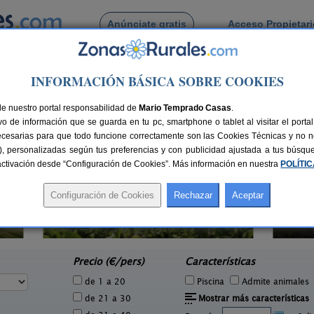
Anúnciate gratis
Acceso Propietar
Busca por pueblo
INFORMACIÓN BÁSICA SOBRE COOKIES
de Avilés
de nuestro portal responsabilidad de
Mario Temprado Casas
.
o de información que se guarda en tu pc, smartphone o tablet al visitar el port
ecesarias para que todo funcione correctamente son las Cookies Técnicas y no ne
rias), personalizadas según tus preferencias y con publicidad ajustada a tus búsq
sactivación desde “Configuración de Cookies”. Más información en nuestra
POLÍTI
El Pajar de Pumarega
3 pers.
6 pers.
30 €
19 €
Castropol (Asturias)
e
desde
Precio (€/pers)
Características
de 1 a 20
Piscina
Admite animales
de 21 a 30
Mostrar más características