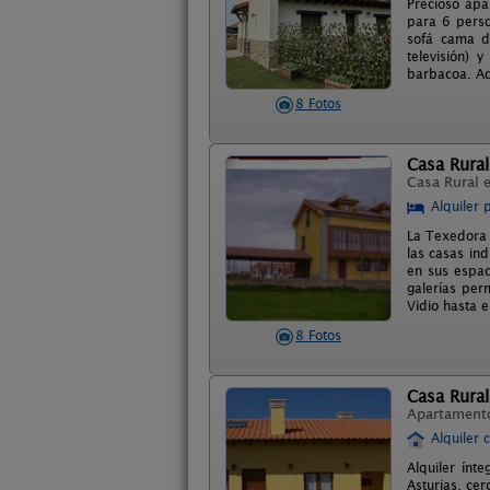
Precioso apa
para 6 perso
sofá cama do
televisión)
barbacoa. Ad
8 Fotos
Casa Rural
Casa Rural 
Alquiler 
La Texedora 
las casas in
en sus espac
galerías per
Vidio hasta e
8 Fotos
Casa Rural
Apartament
Alquiler 
Alquiler ínt
Asturias, ce