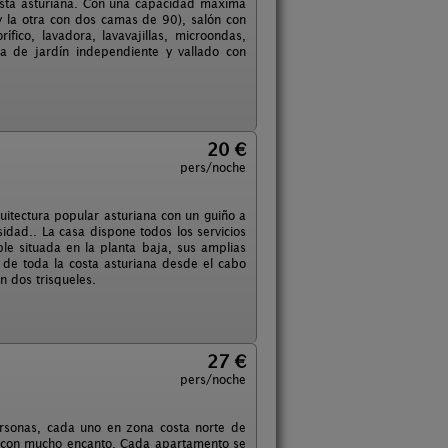
costa asturiana. Con una capacidad máxima
 la otra con dos camas de 90), salón con
fico, lavadora, lavavajillas, microondas,
a de jardín independiente y vallado con
20 €
pers/noche
uitectura popular asturiana con un guiño a
idad.. La casa dispone todos los servicios
le situada en la planta baja, sus amplias
 de toda la costa asturiana desde el cabo
n dos trisqueles.
27 €
pers/noche
ersonas, cada uno en zona costa norte de
as con mucho encanto. Cada apartamento se