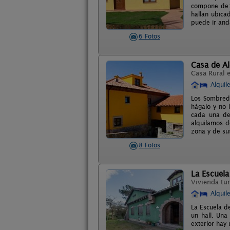
compone de: 
hallan ubica
puede ir and
6 Fotos
Casa de A
Casa Rural 
Alquil
Los Sombreda
hágalo y no 
cada una de
alquilamos d
zona y de su
8 Fotos
La Escuela
Vivienda tur
Alquil
La Escuela d
un hall. Una
exterior hay