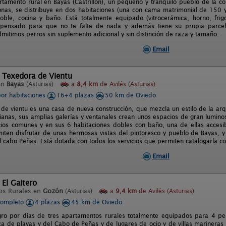
rtamento rural en Bayas (Castrillón), un pequeño y tranquilo pueblo de la 
nas, se distribuye en dos habitaciones (una con cama matrimonial de 150 y
ble, cocina y baño. Está totalmente equipado (vitrocerámica, horno, frigorí
 y pensado para que no te falte de nada y además tiene su propia parcel
mitimos perros sin suplemento adicional y sin distinción de raza y tamaño.
Email
 Texedora de Vientu
en
Bayas
(Asturias)
a
8,4 km
de Avilés (Asturias)
por habitaciones
16+4 plazas
50 km de Oviedo
de vientu es una casa de nueva construcción, que mezcla un estilo de la arq
dianas, sus amplias galerías y ventanales crean unos espacios de gran luminos
ios comunes y en sus 6 habitaciones dobles con baño, una de ellas accesib
miten disfrutar de unas hermosas vistas del pintoresco y pueblo de Bayas, y
l cabo Peñas. Está dotada con todos los servicios que permiten catalogarla co
Email
 El Gaitero
os Rurales en
Gozón
(Asturias)
a
9,4 km
de Avilés (Asturias)
completo
4 plazas
45 km de Oviedo
egro por días de tres apartamentos rurales totalmente equipados para 4 p
rca de playas y del Cabo de Peñas y de lugares de ocio y de villas mariner