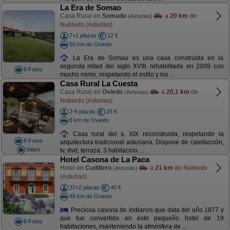
La Era de Somao
Casa Rural en
Somado
a
20 km
de
(Asturias)
Nubledo (Asturias)
7+1 plazas
12 €
50 km de Oviedo
La Era de Somao es una casa construida en la
segunda mitad del siglo XVIII, rehabilitada en 2009 con
8 Fotos
mucho mimo, respetando el estilo y los ...
Casa Rural La Cuesta
Casa Rural en
Oviedo
a
20,1 km
de
(Asturias)
Nubledo (Asturias)
2-6 plazas
25 €
8 km de Oviedo
Casa rural del s. XIX reconstruida, respetando la
8 Fotos
arquitectura tradicional asturiana. Dispone de calefacción,
Video
tv, dvd, terraza, 3 habitacion ...
Hotel Casona de La Paca
Hotel en
Cudillero
a
21 km
de Nubledo
(Asturias)
(Asturias)
37+2 plazas
40 €
40 km de Oviedo
Preciosa casona de indianos que data del año 1877 y
que fue convertida en este pequeño hotel de 19
8 Fotos
habitaciones, manteniendo la atmósfera de ...