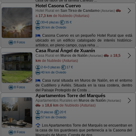
casa de labor de la familia Cañedo ...
Hotel Casona Cuervo
Hotel Rural en
San Tirso de Candamo
(Asturias)
a
17,3 km
de Nubledo (Asturias)
30+6 plazas
35 €
30 km de Oviedo
Casona Cuervo es un pequeño Hotel Rural que está
ubicado en un edificio catalogado de interés histórico-
8 Fotos
artístico, en pleno campo, cuya reha ...
Casa Rural Ángel de Xuanín
Casa Rural en
Muros de Nalón
a
18,5
(Asturias)
km
de Nubledo (Asturias)
2-6+3 plazas
17 €
40 km de Oviedo
Casa rural situada en Muros de Nalón, en el entorno
de Cudillero y Avilés. Situada en la rasa costera, dentro
8 Fotos
del Paisaje Protegido de Costa ...
Apartamentos Torre del Marqués
Apartamentos Rurales en
Muros de Nalón
(Asturias)
a
18,6 km
de Nubledo (Asturias)
9 plazas
20 €
57 km de Oviedo
Los Apartamentos Torre del Marqués se encuentran en
la casa de los guardeses que pertenecía a la Casona del
8 Fotos
Marqués de Muros. Consta de dos ...