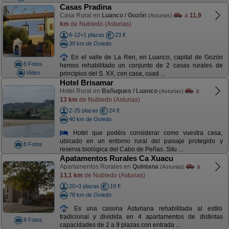
Casas Pradina
Casa Rural en
Luanco / Gozón
a
11,9
(Asturias)
km
de Nubledo (Asturias)
6-12+1 plazas
23 €
39 km de Oviedo
En el valle de La Ren, en Luanco, capital de Gozón
8 Fotos
hemos rehabilitado un conjunto de 2 casas rurales de
Video
principios del S. XX, con casa, cuad ...
Hotel Brisamar
Hotel Rural en
Bañugues / Luanco
a
(Asturias)
13 km
de Nubledo (Asturias)
2-25 plazas
24 €
40 km de Oviedo
Hotel que podéis considerar como vuestra casa,
ubicado en un entorno rural del paisaje protegido y
8 Fotos
reserva biológica del Cabo de Peñas. Situ ...
Apatamentos Rurales Ca Xuacu
Apartamentos Rurales en
Quintana
a
(Asturias)
13,1 km
de Nubledo (Asturias)
20+3 plazas
19 €
78 km de Oviedo
Es una casona Asturiana rehabilitada al estilo
tradicional y dividida en 4 apartamentos de distintas
8 Fotos
capacidades de 2 a 9 plazas con entrada ...