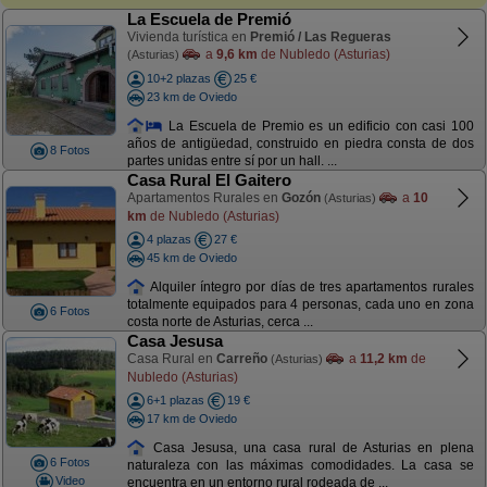
La Escuela de Premió
Vivienda turística en
Premió / Las Regueras
a
9,6 km
de Nubledo (Asturias)
(Asturias)
10+2 plazas
25 €
23 km de Oviedo
La Escuela de Premio es un edificio con casi 100
años de antigüedad, construido en piedra consta de dos
8 Fotos
partes unidas entre sí por un hall. ...
Casa Rural El Gaitero
Apartamentos Rurales en
Gozón
a
10
(Asturias)
km
de Nubledo (Asturias)
4 plazas
27 €
45 km de Oviedo
Alquiler íntegro por días de tres apartamentos rurales
totalmente equipados para 4 personas, cada uno en zona
6 Fotos
costa norte de Asturias, cerca ...
Casa Jesusa
Casa Rural en
Carreño
a
11,2 km
de
(Asturias)
Nubledo (Asturias)
6+1 plazas
19 €
17 km de Oviedo
Casa Jesusa, una casa rural de Asturias en plena
6 Fotos
naturaleza con las máximas comodidades. La casa se
Video
encuentra en un entorno rural rodeada de ...