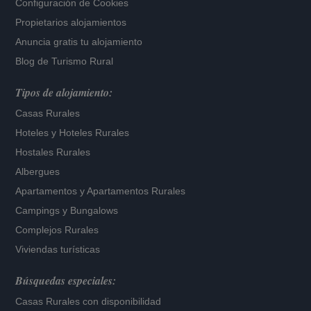
Configuración de Cookies
Propietarios alojamientos
Anuncia gratis tu alojamiento
Blog de Turismo Rural
Tipos de alojamiento:
Casas Rurales
Hoteles
y
Hoteles Rurales
Hostales Rurales
Albergues
Apartamentos
y
Apartamentos Rurales
Campings y Bungalows
Complejos Rurales
Viviendas turísticas
Búsquedas especiales:
Casas Rurales con disponibilidad