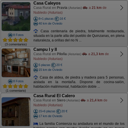
Casa Caleyos
Casa Rural en
Pravia
a
21 km
de
(Asturias)
Nubledo (Asturias)
8+1 plazas
16 €
40 km de Oviedo
Casa centenaria de piedra, totalmente restaurada,
8 Fotos
situada en la parte alta del pueblo de Quinzanas, en plena
naturaleza, a orillas del rio N ...
(3 comentarios)
Campu I y II
Casa Rural en
Piloña
a
21,3 km
de
(Asturias)
Nubledo (Asturias)
5 plazas
20 €
15 km de Oviedo
Casa de aldea, de piedra y madera para 5 personas,
8 Fotos
aislada en la montaña. Dispone de cocina-salón,
habitación matrimonial, habitación doble ...
(1 comentario)
Casa Rural El Calero
Casa Rural en
Siero
a
21,4 km
de
(Asturias)
Nubledo (Asturias)
15+6 plazas
20 €
17 km de Oviedo
La familia Comienza su andadura en el mundo de los