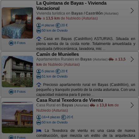
La Quintana de Bayas - Vivienda
Vacacional
Vivienda turística en
Bayas / Castrillón
(Asturias)
a
13,5 km
de Nubledo (Asturias)
4 plazas
20 €
50 km de Oviedo
Casa en Bayas (Castrillon) ASTURIAS. Situada en
8 Fotos
plena senda de la costa norte. Totalmente amueblada y
equipada (vitrocerámica, lavadora, mic ...
Camín de Munielles
Apartamentos Rurales en
Bayas
a
13,5
(Asturias)
km
de Nubledo (Asturias)
5 plazas
20 €
51 km de Oviedo
Precioso apartamento rural en Bayas (Castrillón), un
pequeño y tranquilo pueblo de la costa asturiana. Con una
8 Fotos
capacidad máxima para 6 perso ...
Casa Rural Texedora de Vientu
Casa Rural en
Bayas
a
13,8 km
de
(Asturias)
Nubledo (Asturias)
16+4 plazas
20 €
50 km de Oviedo
La Texedora de vientu es una casa de nueva
construcción, que mezcla un estilo de la arquitectura
8 Fotos