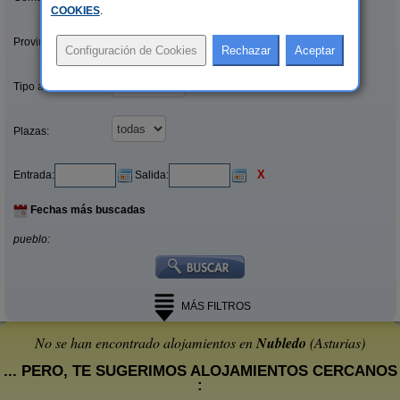
COOKIES
.
Provincias/Islas:
Tipo alquiler:
Plazas:
X
Entrada:
Salida:
Fechas más buscadas
pueblo:
MÁS FILTROS
No se han encontrado alojamientos en
Nubledo
(Asturias)
... PERO, TE SUGERIMOS ALOJAMIENTOS CERCANOS
: