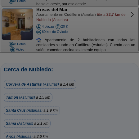
8 Fotos
hasta el oeste, por eso desde ...
Brisas del Mar
Apartamento en
Cudillero
a
22,7 km
de
(Asturias)
Nubledo (Asturias)
4 plazas
20 €
60 km de Oviedo
Apartamento de 2 habitaciones con todas las
8 Fotos
comidades situado en Cudillero (Asturias). Cuenta con un
Video
salón-comedor, cocina totalmente equipa ...
Cerca de Nubledo:
Corvera de Asturias
(Asturias)
a 1,4 km
Tamon
(Asturias)
a 1,5 km
Santa Cruz
(Asturias)
a 1,9 km
Sama
(Asturias)
a 2,1 km
Arlos
(Asturias)
a 2,6 km