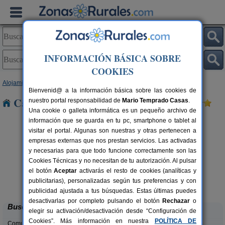
INFORMACIÓN BÁSICA SOBRE
COOKIES
Alojamientos
>
Asturias
> Nubledo
Bienvenid@ a la información básica sobre las cookies de
Casas Rurales cerca de Nubledo
nuestro portal responsabilidad de
Mario Temprado Casas
.
Una cookie o galleta informática es un pequeño archivo de
información que se guarda en tu pc, smartphone o tablet al
visitar el portal. Algunas son nuestras y otras pertenecen a
empresas externas que nos prestan servicios. Las activadas
y necesarias para que todo funcione correctamente son las
Cookies Técnicas y no necesitan de tu autorización. Al pulsar
el botón
Aceptar
activarás el resto de cookies (analíticas y
Casa Rural La Rectoral
rs.
14+3 pers.
publicitarias), personalizadas según tus preferencias y con
 €
20 €
Beloncio (Asturias)
desde
publicidad ajustada a tus búsquedas. Estas últimas puedes
desactivarlas por completo pulsando el botón
Rechazar
o
Buscar
elegir su activación/desactivación desde “Configuración de
Cookies”. Más información en nuestra
POLÍTICA DE
Comunidades: