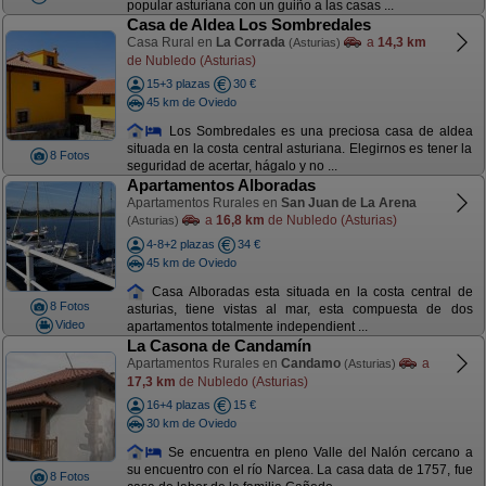
popular asturiana con un guiño a las casas ...
Casa de Aldea Los Sombredales
Casa Rural en
La Corrada
a
14,3 km
(Asturias)
de Nubledo (Asturias)
15+3 plazas
30 €
45 km de Oviedo
Los Sombredales es una preciosa casa de aldea
situada en la costa central asturiana. Elegirnos es tener la
8 Fotos
seguridad de acertar, hágalo y no ...
Apartamentos Alboradas
Apartamentos Rurales en
San Juan de La Arena
a
16,8 km
de Nubledo (Asturias)
(Asturias)
4-8+2 plazas
34 €
45 km de Oviedo
Casa Alboradas esta situada en la costa central de
8 Fotos
asturias, tiene vistas al mar, esta compuesta de dos
Video
apartamentos totalmente independient ...
La Casona de Candamín
Apartamentos Rurales en
Candamo
a
(Asturias)
17,3 km
de Nubledo (Asturias)
16+4 plazas
15 €
30 km de Oviedo
Se encuentra en pleno Valle del Nalón cercano a
su encuentro con el río Narcea. La casa data de 1757, fue
8 Fotos