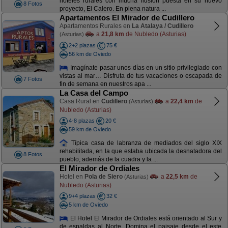
hoteles rurales con mucha ilusión puesta en su nuevo
8 Fotos
proyecto, El Calero. En plena natura ...
Apartamentos El Mirador de Cudillero
Apartamentos Rurales en
La Atalaya / Cudillero
a
21,8 km
de Nubledo (Asturias)
(Asturias)
2+2 plazas
75 €
56 km de Oviedo
Imagínate pasar unos días en un sitio privilegiado con
vistas al mar… Disfruta de tus vacaciones o escapada de
7 Fotos
fin de semana en nuestros apa ...
La Casa del Campo
Casa Rural en
Cudillero
a
22,4 km
de
(Asturias)
Nubledo (Asturias)
4-8 plazas
20 €
59 km de Oviedo
Típica casa de labranza de mediados del siglo XIX
rehabilitada, en la que estaba ubicada la desnatadora del
8 Fotos
pueblo, además de la cuadra y la ...
El Mirador de Ordiales
Hotel en
Pola de Siero
a
22,5 km
de
(Asturias)
Nubledo (Asturias)
9+4 plazas
32 €
5 km de Oviedo
El Hotel El Mirador de Ordiales está orientado al Sur y
de espaldas al Norte. Domina el paisaje desde el este