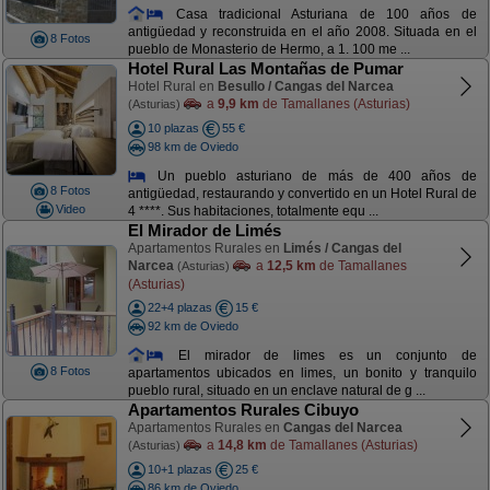
Casa tradicional Asturiana de 100 años de
antigüedad y reconstruida en el año 2008. Situada en el
8 Fotos
pueblo de Monasterio de Hermo, a 1. 100 me ...
Hotel Rural Las Montañas de Pumar
Hotel Rural en
Besullo / Cangas del Narcea
a
9,9 km
de Tamallanes (Asturias)
(Asturias)
10 plazas
55 €
98 km de Oviedo
Un pueblo asturiano de más de 400 años de
8 Fotos
antigüedad, restaurando y convertido en un Hotel Rural de
Video
4 ****. Sus habitaciones, totalmente equ ...
El Mirador de Limés
Apartamentos Rurales en
Limés / Cangas del
Narcea
a
12,5 km
de Tamallanes
(Asturias)
(Asturias)
22+4 plazas
15 €
92 km de Oviedo
El mirador de limes es un conjunto de
8 Fotos
apartamentos ubicados en limes, un bonito y tranquilo
pueblo rural, situado en un enclave natural de g ...
Apartamentos Rurales Cibuyo
Apartamentos Rurales en
Cangas del Narcea
a
14,8 km
de Tamallanes (Asturias)
(Asturias)
10+1 plazas
25 €
86 km de Oviedo