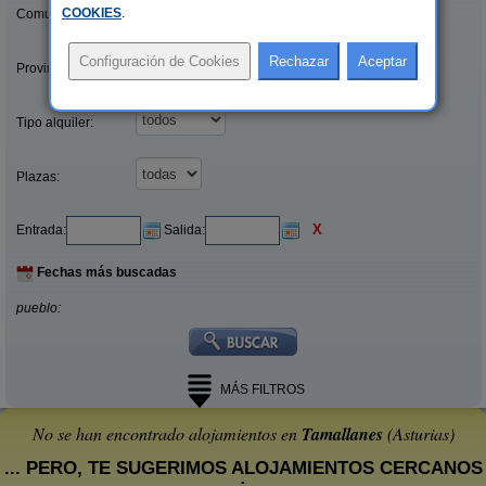
COOKIES
.
Comunidades:
Provincias/Islas:
Tipo alquiler:
Plazas:
X
Entrada:
Salida:
Fechas más buscadas
pueblo:
MÁS FILTROS
No se han encontrado alojamientos en
Tamallanes
(Asturias)
... PERO, TE SUGERIMOS ALOJAMIENTOS CERCANOS
: