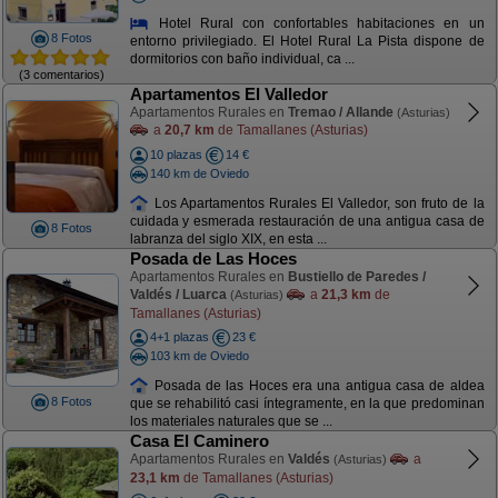
Hotel Rural con confortables habitaciones en un
8 Fotos
entorno privilegiado. El Hotel Rural La Pista dispone de
dormitorios con baño individual, ca ...
(3 comentarios)
Apartamentos El Valledor
Apartamentos Rurales en
Tremao / Allande
(Asturias)
a
20,7 km
de Tamallanes (Asturias)
10 plazas
14 €
140 km de Oviedo
Los Apartamentos Rurales El Valledor, son fruto de la
cuidada y esmerada restauración de una antigua casa de
8 Fotos
labranza del siglo XIX, en esta ...
Posada de Las Hoces
Apartamentos Rurales en
Bustiello de Paredes /
Valdés / Luarca
a
21,3 km
de
(Asturias)
Tamallanes (Asturias)
4+1 plazas
23 €
103 km de Oviedo
Posada de las Hoces era una antigua casa de aldea
8 Fotos
que se rehabilitó casi íntegramente, en la que predominan
los materiales naturales que se ...
Casa El Caminero
Apartamentos Rurales en
Valdés
a
(Asturias)
23,1 km
de Tamallanes (Asturias)