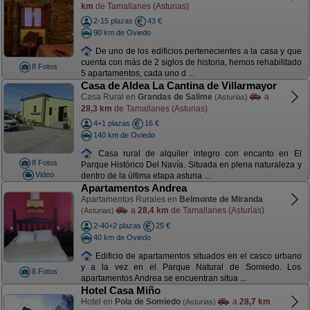
km
de Tamallanes (Asturias)
2-15 plazas
43 €
90 km de Oviedo
De uno de los edificios pertenecientes a la casa y que
cuenta con más de 2 siglos de historia, hemos rehabilitado
8 Fotos
5 apartamentos, cada uno d ...
Casa de Aldea La Cantina de Villarmayor
Casa Rural en
Grandas de Salime
a
(Asturias)
28,3 km
de Tamallanes (Asturias)
4+1 plazas
16 €
140 km de Oviedo
Casa rural de alquiler integro con encanto en El
8 Fotos
Parque Histórico Del Navía. Situada en plena naturaleza y
Video
dentro de la última etapa asturia ...
Apartamentos Andrea
Apartamentos Rurales en
Belmonte de Miranda
a
28,4 km
de Tamallanes (Asturias)
(Asturias)
2-40+2 plazas
25 €
40 km de Oviedo
Edificio de apartamentos situados en el casco urbano
y a la vez en el Parque Natural de Somiedo. Los
8 Fotos
apartamentos Andrea se encuentran situa ...
Hotel Casa Miño
Hotel en
Pola de Somiedo
a
28,7 km
(Asturias)