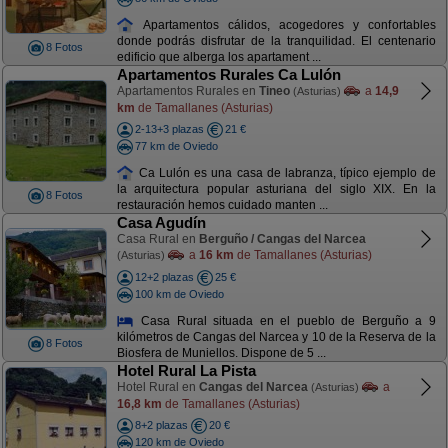
Apartamentos cálidos, acogedores y confortables
donde podrás disfrutar de la tranquilidad. El centenario
8 Fotos
edificio que alberga los apartament ...
Apartamentos Rurales Ca Lulón
Apartamentos Rurales en
Tineo
a
14,9
(Asturias)
km
de Tamallanes (Asturias)
2-13+3 plazas
21 €
77 km de Oviedo
Ca Lulón es una casa de labranza, típico ejemplo de
la arquitectura popular asturiana del siglo XIX. En la
8 Fotos
restauración hemos cuidado manten ...
Casa Agudín
Casa Rural en
Berguño / Cangas del Narcea
a
16 km
de Tamallanes (Asturias)
(Asturias)
12+2 plazas
25 €
100 km de Oviedo
Casa Rural situada en el pueblo de Berguño a 9
kilómetros de Cangas del Narcea y 10 de la Reserva de la
8 Fotos
Biosfera de Muniellos. Dispone de 5 ...
Hotel Rural La Pista
Hotel Rural en
Cangas del Narcea
a
(Asturias)
16,8 km
de Tamallanes (Asturias)
8+2 plazas
20 €
120 km de Oviedo