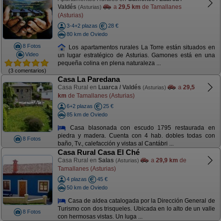
Valdés
a
29,5 km
de Tamallanes
(Asturias)
(Asturias)
3-4+2 plazas
28 €
80 km de Oviedo
8 Fotos
Los apartamentos rurales La Torre están situados en
Video
un lugar estratégico de Asturias. Gamones está en una
pequeña colina en plena naturaleza ...
(3 comentarios)
Casa La Paredana
Casa Rural en
Luarca / Valdés
a
29,5
(Asturias)
km
de Tamallanes (Asturias)
6+2 plazas
25 €
85 km de Oviedo
Casa blasonada con escudo 1795 restaurada en
piedra y madera. Cuenta con 4 hab. dobles todas con
8 Fotos
baño, Tv., calefacción y vistas al Cantábri ...
Casa Rural Casa El Ché
Casa Rural en
Salas
a
29,9 km
de
(Asturias)
Tamallanes (Asturias)
4 plazas
45 €
50 km de Oviedo
Casa de aldea catalogada por la Dirección General de
Turismo con dos trisqueles. Ubicada en lo alto de un valle
8 Fotos
con hermosas vistas. Un luga ...