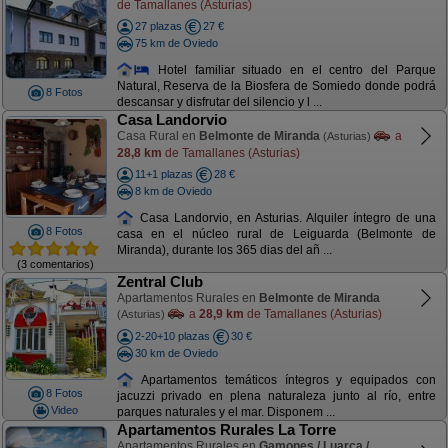
de Tamallanes (Asturias)
27 plazas
27 €
75 km de Oviedo
Hotel familiar situado en el centro del Parque
Natural, Reserva de la Biosfera de Somiedo donde podrá
8 Fotos
descansar y disfrutar del silencio y l ...
Casa Landorvio
Casa Rural en
Belmonte de Miranda
a
(Asturias)
28,8 km
de Tamallanes (Asturias)
11+1 plazas
28 €
8 km de Oviedo
Casa Landorvio, en Asturias. Alquiler íntegro de una
8 Fotos
casa en el núcleo rural de Leiguarda (Belmonte de
Miranda), durante los 365 dias del añ ...
(3 comentarios)
Zentral Club
Apartamentos Rurales en
Belmonte de Miranda
a
28,9 km
de Tamallanes (Asturias)
(Asturias)
2-20+10 plazas
30 €
30 km de Oviedo
Apartamentos temáticos íntegros y equipados con
8 Fotos
jacuzzi privado en plena naturaleza junto al río, entre
Video
parques naturales y el mar. Disponem ...
Apartamentos Rurales La Torre
Apartamentos Rurales en
Gamones / Luarca /