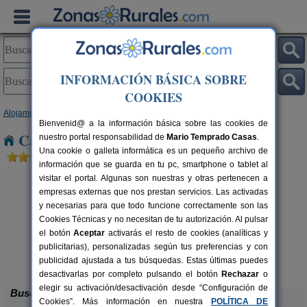
INFORMACIÓN BÁSICA SOBRE
COOKIES
Alojamientos
>
Asturias
> Tamallanes
Bienvenid@ a la información básica sobre las cookies de
Casas Rurales cerca de Tamallanes
nuestro portal responsabilidad de
Mario Temprado Casas
.
Una cookie o galleta informática es un pequeño archivo de
información que se guarda en tu pc, smartphone o tablet al
visitar el portal. Algunas son nuestras y otras pertenecen a
empresas externas que nos prestan servicios. Las activadas
y necesarias para que todo funcione correctamente son las
Cookies Técnicas y no necesitan de tu autorización. Al pulsar
el botón
Aceptar
activarás el resto de cookies (analíticas y
publicitarias), personalizadas según tus preferencias y con
El Acebo
rs.
4+1 pers.
 €
26 €
publicidad ajustada a tus búsquedas. Estas últimas puedes
Beloncio (Asturias)
desde
desactivarlas por completo pulsando el botón
Rechazar
o
elegir su activación/desactivación desde “Configuración de
Buscar
Cookies”. Más información en nuestra
POLÍTICA DE