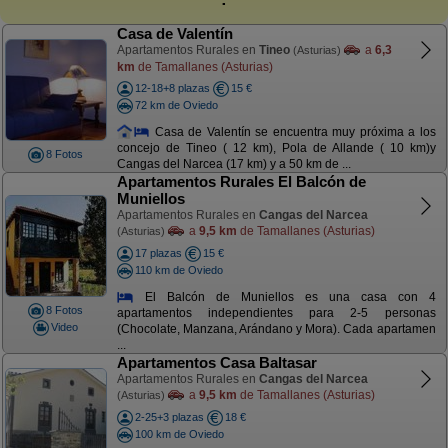
Casa de Valentín
Apartamentos Rurales en
Tineo
a
6,3
(Asturias)
km
de Tamallanes (Asturias)
12-18+8 plazas
15 €
72 km de Oviedo
Casa de Valentín se encuentra muy próxima a los
concejo de Tineo ( 12 km), Pola de Allande ( 10 km)y
8 Fotos
Cangas del Narcea (17 km) y a 50 km de ...
Apartamentos Rurales El Balcón de
Muniellos
Apartamentos Rurales en
Cangas del Narcea
a
9,5 km
de Tamallanes (Asturias)
(Asturias)
17 plazas
15 €
110 km de Oviedo
El Balcón de Muniellos es una casa con 4
8 Fotos
apartamentos independientes para 2-5 personas
Video
(Chocolate, Manzana, Arándano y Mora). Cada apartamen
...
Apartamentos Casa Baltasar
Apartamentos Rurales en
Cangas del Narcea
a
9,5 km
de Tamallanes (Asturias)
(Asturias)
2-25+3 plazas
18 €
100 km de Oviedo