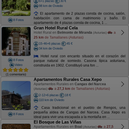
6+1 plazas
30 €
98 km de Oviedo
El apartamento de 2 plazas consta de cocina, salón,
habitación con cama de matrimonio y baño. El
8 Fotos
apartamento de 4 plazas consta de cocina, 1 ...
Gran Hotel Rural Cela
Hotel Rural en
Belmonte de Miranda
a
(Asturias)
25 km
de Tamallanes (Asturias)
15-46+6 plazas
45 €
34 km de Oviedo
Hotel rural con encanto situado en el corazón del
8 Fotos
parque natural de somiedo. Casona típica asturiana,
Video
construida en 1902. Constituyó una fon ...
(1 comentario)
Apartamentos Rurales Casa Xepo
Apartamentos Rurales en
Cangas del Narcea
a
27,3 km
de Tamallanes (Asturias)
(Asturias)
2-12+6 plazas
18 €
110 km de Oviedo
Casa tradicional en el pueblo de Rengos, una
pequeña aldea de Cangas del Narcea. Casa Xepo es
8 Fotos
ideal para vivir una escapada a la montaña en ...
El Bosque de Las Viñas
Apartamentos Rurales en
Boal
a
27,5
(Asturias)