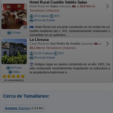
Hotel Rural Castillo Valdés Salas
Hotel Rural en
Salas
a
29,9 km
de
(Asturias)
Tamallanes (Asturias)
24+2 plazas
40 €
40 km de Oviedo
Hotel Rural con encanto construido en los restos de un
castillo medieval del s. XVI, cuidadosamente restaurado y
5 Fotos
convertido en un auténtico ...
La Llosuca
Casa Rural en
San Pedro de Ambás
a
(Asturias)
30,1 km
de Tamallanes (Asturias)
12-22+3 plazas
30 €
25 km de Oviedo
Antiguo lagar en piedra construido en el año 1901, ha
46 Fotos
sido restaurado recientemente respetando su estructura y
Video
la arquitectura tradicional a ...
(6 comentarios)
Cerca de Tamallanes:
Arganza
(Asturias)
a 3,4 km