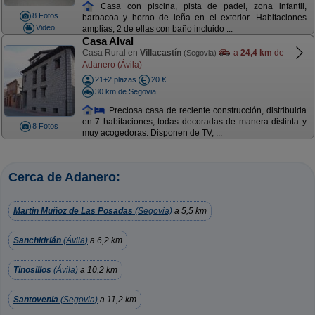
Casa con piscina, pista de padel, zona infantil,
8 Fotos
barbacoa y horno de leña en el exterior. Habitaciones
Video
amplias, 2 de ellas con baño incluido ...
Casa Alval
Casa Rural en
Villacastín
a
24,4 km
de
(Segovia)
Adanero (Ávila)
21+2 plazas
20 €
30 km de Segovia
Preciosa casa de reciente construcción, distribuida
en 7 habitaciones, todas decoradas de manera distinta y
8 Fotos
muy acogedoras. Disponen de TV, ...
Cerca de Adanero:
Martin Muñoz de Las Posadas
(Segovia)
a 5,5 km
Sanchidrián
(Ávila)
a 6,2 km
Tinosillos
(Ávila)
a 10,2 km
Santovenia
(Segovia)
a 11,2 km