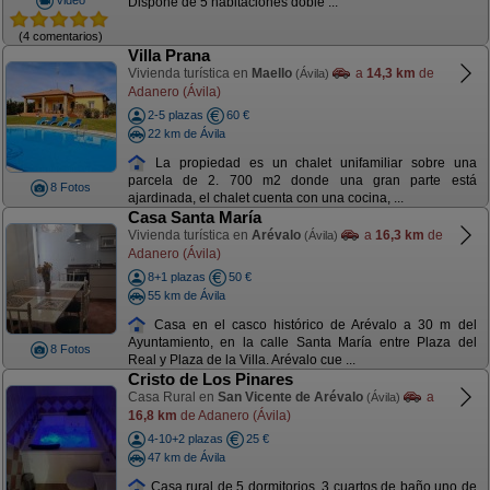
Dispone de 5 habitaciones doble ...
(4 comentarios)
Villa Prana
Vivienda turística en
Maello
a
14,3 km
de
(Ávila)
Adanero (Ávila)
2-5 plazas
60 €
22 km de Ávila
La propiedad es un chalet unifamiliar sobre una
parcela de 2. 700 m2 donde una gran parte está
8 Fotos
ajardinada, el chalet cuenta con una cocina, ...
Casa Santa María
Vivienda turística en
Arévalo
a
16,3 km
de
(Ávila)
Adanero (Ávila)
8+1 plazas
50 €
55 km de Ávila
Casa en el casco histórico de Arévalo a 30 m del
Ayuntamiento, en la calle Santa María entre Plaza del
8 Fotos
Real y Plaza de la Villa. Arévalo cue ...
Cristo de Los Pinares
Casa Rural en
San Vicente de Arévalo
a
(Ávila)
16,8 km
de Adanero (Ávila)
4-10+2 plazas
25 €
47 km de Ávila
Casa rural de 5 dormitorios, 3 cuartos de baño uno de