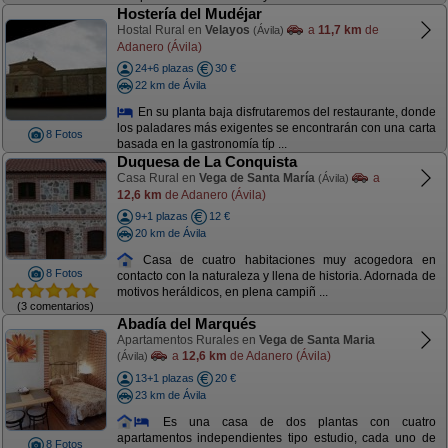
Hostería del Mudéjar
Hostal Rural en
Velayos
a
11,7 km
de
(Ávila)
Adanero (Ávila)
24+6 plazas
30 €
22 km de Ávila
En su planta baja disfrutaremos del restaurante, donde
los paladares más exigentes se encontrarán con una carta
8 Fotos
basada en la gastronomía típ ...
Duquesa de La Conquista
Casa Rural en
Vega de Santa María
a
(Ávila)
12,6 km
de Adanero (Ávila)
9+1 plazas
12 €
20 km de Ávila
Casa de cuatro habitaciones muy acogedora en
8 Fotos
contacto con la naturaleza y llena de historia. Adornada de
motivos heráldicos, en plena campiñ ...
(3 comentarios)
Abadía del Marqués
Apartamentos Rurales en
Vega de Santa Maria
a
12,6 km
de Adanero (Ávila)
(Ávila)
13+1 plazas
20 €
23 km de Ávila
Es una casa de dos plantas con cuatro
apartamentos independientes tipo estudio, cada uno de
8 Fotos