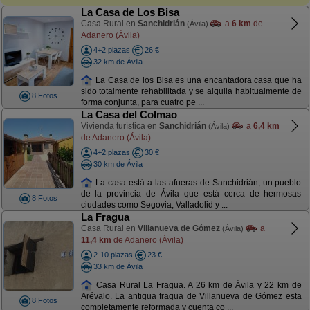
La Casa de Los Bisa
Casa Rural en
Sanchidrián
a
6 km
de
(Ávila)
Adanero (Ávila)
4+2 plazas
26 €
32 km de Ávila
La Casa de los Bisa es una encantadora casa que ha
sido totalmente rehabilitada y se alquila habitualmente de
8 Fotos
forma conjunta, para cuatro pe ...
La Casa del Colmao
Vivienda turística en
Sanchidrián
a
6,4 km
(Ávila)
de Adanero (Ávila)
4+2 plazas
30 €
30 km de Ávila
La casa está a las afueras de Sanchidrián, un pueblo
de la provincia de Ávila que está cerca de hermosas
8 Fotos
ciudades como Segovia, Valladolid y ...
La Fragua
Casa Rural en
Villanueva de Gómez
a
(Ávila)
11,4 km
de Adanero (Ávila)
2-10 plazas
23 €
33 km de Ávila
Casa Rural La Fragua. A 26 km de Ávila y 22 km de
Arévalo. La antigua fragua de Villanueva de Gómez esta
8 Fotos
completamente reformada y cuenta co ...