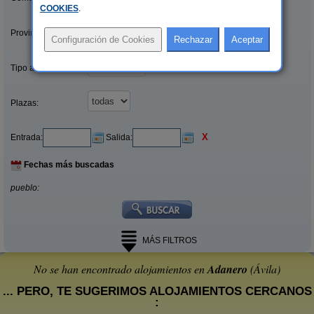
COOKIES
.
Provincias/Islas:
Tipo alquiler:
Plazas:
X
Entrada:
Salida:
Fechas más buscadas
pueblo:
MÁS FILTROS
No se han encontrado alojamientos en
Adanero
(Ávila)
... PERO, TE SUGERIMOS ALOJAMIENTOS CERCANOS
: