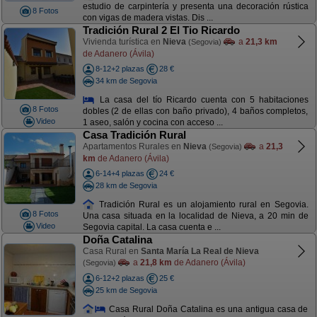
estudio de carpintería y presenta una decoración rústica
8 Fotos
con vigas de madera vistas. Dis ...
Tradición Rural 2 El Tio Ricardo
Vivienda turística en
Nieva
a
21,3 km
(Segovia)
de Adanero (Ávila)
8-12+2 plazas
28 €
34 km de Segovia
La casa del tío Ricardo cuenta con 5 habitaciones
8 Fotos
dobles (2 de ellas con baño privado), 4 baños completos,
Video
1 aseo, salón y cocina con acceso ...
Casa Tradición Rural
Apartamentos Rurales en
Nieva
a
21,3
(Segovia)
km
de Adanero (Ávila)
6-14+4 plazas
24 €
28 km de Segovia
Tradición Rural es un alojamiento rural en Segovia.
8 Fotos
Una casa situada en la localidad de Nieva, a 20 min de
Video
Segovia capital. La casa cuenta e ...
Doña Catalina
Casa Rural en
Santa María La Real de Nieva
a
21,8 km
de Adanero (Ávila)
(Segovia)
6-12+2 plazas
25 €
25 km de Segovia
Casa Rural Doña Catalina es una antigua casa de