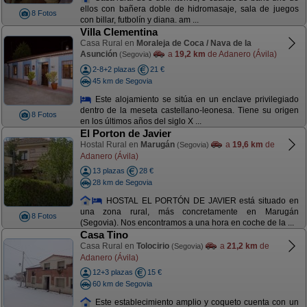
ellos con bañera doble de hidromasaje, sala de juegos
8 Fotos
con billar, futbolín y diana. am ...
Villa Clementina
Casa Rural en
Moraleja de Coca / Nava de la
Asunción
a
19,2 km
de Adanero (Ávila)
(Segovia)
2-8+2 plazas
21 €
45 km de Segovia
Este alojamiento se sitúa en un enclave privilegiado
dentro de la meseta castellano-leonesa. Tiene su origen
8 Fotos
en los últimos años del siglo X ...
El Porton de Javier
Hostal Rural en
Marugán
a
19,6 km
de
(Segovia)
Adanero (Ávila)
13 plazas
28 €
28 km de Segovia
HOSTAL EL PORTÓN DE JAVIER está situado en
una zona rural, más concretamente en Marugán
8 Fotos
(Segovia). Nos encontramos a una hora en coche de la ...
Casa Tino
Casa Rural en
Tolocirio
a
21,2 km
de
(Segovia)
Adanero (Ávila)
12+3 plazas
15 €
60 km de Segovia
Este establecimiento amplio y coqueto cuenta con un