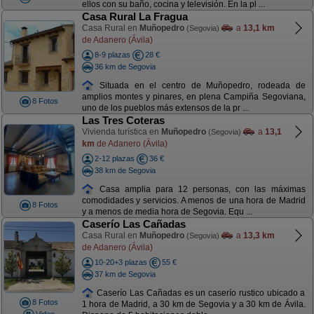
ellos con su baño, cocina y televisión. En la pl ...
Casa Rural La Fragua
Casa Rural en
Muñopedro
a
13,1 km
(Segovia)
de Adanero (Ávila)
8-9 plazas
28 €
36 km de Segovia
Situada en el centro de Muñopedro, rodeada de
amplios montes y pinares, en plena Campiña Segoviana,
8 Fotos
uno de los pueblos más extensos de la pr ...
Las Tres Coteras
Vivienda turística en
Muñopedro
a
13,1
(Segovia)
km
de Adanero (Ávila)
2-12 plazas
36 €
38 km de Segovia
Casa amplia para 12 personas, con las máximas
comodidades y servicios. A menos de una hora de Madrid
8 Fotos
y a menos de media hora de Segovia. Equ ...
Caserío Las Cañadas
Casa Rural en
Muñopedro
a
13,3 km
(Segovia)
de Adanero (Ávila)
10-20+3 plazas
55 €
37 km de Segovia
Caserío Las Cañadas es un caserío rustico ubicado a
8 Fotos
1 hora de Madrid, a 30 km de Segovia y a 30 km de Ávila.
Video