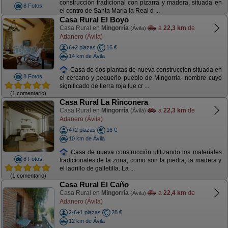
construcción tradicional con pizarra y madera, situada en
8 Fotos
el centro de Santa María la Real d ...
Casa Rural El Boyo
Casa Rural en
Mingorría
a
22,3 km
de
(Ávila)
Adanero (Ávila)
6+2 plazas
16 €
14 km de Ávila
Casa de dos plantas de nueva construcción situada en
8 Fotos
el cercano y pequeño pueblo de Mingorría- nombre cuyo
significado de tierra roja fue cr ...
(1 comentario)
Casa Rural La Rinconera
Casa Rural en
Mingorría
a
22,3 km
de
(Ávila)
Adanero (Ávila)
4+2 plazas
16 €
10 km de Ávila
Casa de nueva construcción utilizando los materiales
8 Fotos
tradicionales de la zona, como son la piedra, la madera y
el ladrillo de galletilla. La ...
(1 comentario)
Casa Rural El Caño
Casa Rural en
Mingorría
a
22,4 km
de
(Ávila)
Adanero (Ávila)
2-6+1 plazas
28 €
12 km de Ávila