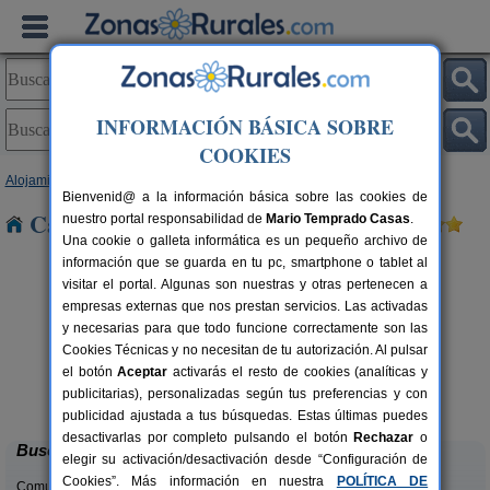
INFORMACIÓN BÁSICA SOBRE
COOKIES
Alojamientos
>
Castilla y León
>
Ávila
> Adanero
Bienvenid@ a la información básica sobre las cookies de
Casas Rurales cerca de Adanero
nuestro portal responsabilidad de
Mario Temprado Casas
.
Una cookie o galleta informática es un pequeño archivo de
información que se guarda en tu pc, smartphone o tablet al
visitar el portal. Algunas son nuestras y otras pertenecen a
empresas externas que nos prestan servicios. Las activadas
y necesarias para que todo funcione correctamente son las
Cookies Técnicas y no necesitan de tu autorización. Al pulsar
el botón
Aceptar
activarás el resto de cookies (analíticas y
La Guarida del Oso
rs.
8-10+5 pers.
publicitarias), personalizadas según tus preferencias y con
 €
46 €
Candeleda (Ávila)
desde
publicidad ajustada a tus búsquedas. Estas últimas puedes
desactivarlas por completo pulsando el botón
Rechazar
o
Buscar
elegir su activación/desactivación desde “Configuración de
Cookies”. Más información en nuestra
POLÍTICA DE
Comunidades: