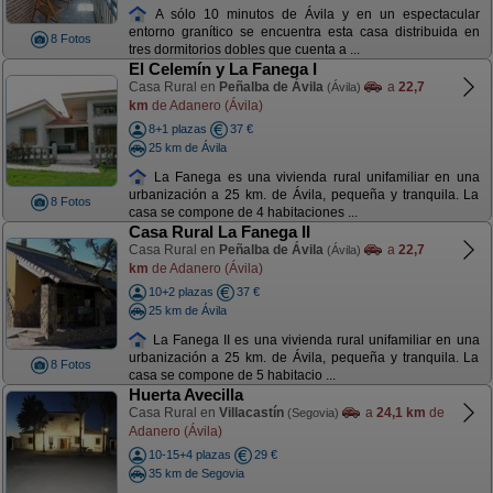
A sólo 10 minutos de Ávila y en un espectacular
entorno granítico se encuentra esta casa distribuida en
8 Fotos
tres dormitorios dobles que cuenta a ...
El Celemín y La Fanega I
Casa Rural en
Peñalba de Ávila
a
22,7
(Ávila)
km
de Adanero (Ávila)
8+1 plazas
37 €
25 km de Ávila
La Fanega es una vivienda rural unifamiliar en una
urbanización a 25 km. de Ávila, pequeña y tranquila. La
8 Fotos
casa se compone de 4 habitaciones ...
Casa Rural La Fanega II
Casa Rural en
Peñalba de Ávila
a
22,7
(Ávila)
km
de Adanero (Ávila)
10+2 plazas
37 €
25 km de Ávila
La Fanega II es una vivienda rural unifamiliar en una
urbanización a 25 km. de Ávila, pequeña y tranquila. La
8 Fotos
casa se compone de 5 habitacio ...
Huerta Avecilla
Casa Rural en
Villacastín
a
24,1 km
de
(Segovia)
Adanero (Ávila)
10-15+4 plazas
29 €
35 km de Segovia