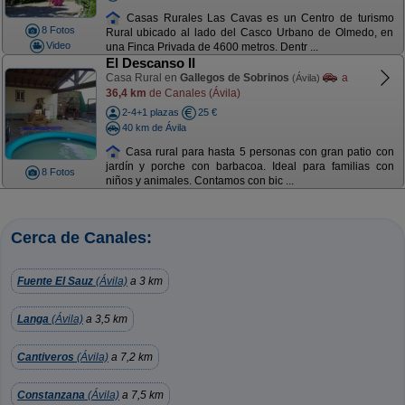
Casas Rurales Las Cavas es un Centro de turismo
8 Fotos
Rural ubicado al lado del Casco Urbano de Olmedo, en
Video
una Finca Privada de 4600 metros. Dentr ...
El Descanso II
Casa Rural en
Gallegos de Sobrinos
a
(Ávila)
36,4 km
de Canales (Ávila)
2-4+1 plazas
25 €
40 km de Ávila
Casa rural para hasta 5 personas con gran patio con
jardín y porche con barbacoa. Ideal para familias con
8 Fotos
niños y animales. Contamos con bic ...
Cerca de Canales:
Fuente El Sauz
(Ávila)
a 3 km
Langa
(Ávila)
a 3,5 km
Cantiveros
(Ávila)
a 7,2 km
Constanzana
(Ávila)
a 7,5 km