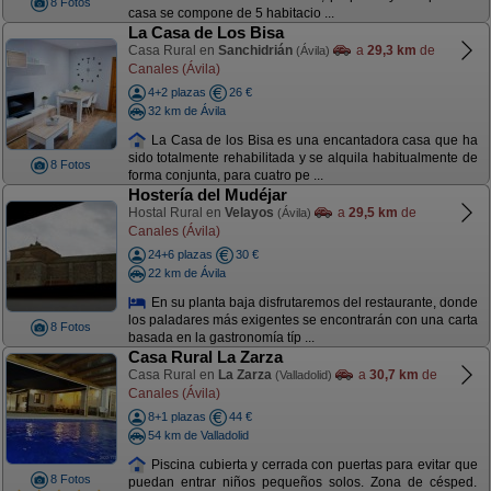
8 Fotos
casa se compone de 5 habitacio ...
La Casa de Los Bisa
Casa Rural en
Sanchidrián
a
29,3 km
de
(Ávila)
Canales (Ávila)
4+2 plazas
26 €
32 km de Ávila
La Casa de los Bisa es una encantadora casa que ha
sido totalmente rehabilitada y se alquila habitualmente de
8 Fotos
forma conjunta, para cuatro pe ...
Hostería del Mudéjar
Hostal Rural en
Velayos
a
29,5 km
de
(Ávila)
Canales (Ávila)
24+6 plazas
30 €
22 km de Ávila
En su planta baja disfrutaremos del restaurante, donde
los paladares más exigentes se encontrarán con una carta
8 Fotos
basada en la gastronomía típ ...
Casa Rural La Zarza
Casa Rural en
La Zarza
a
30,7 km
de
(Valladolid)
Canales (Ávila)
8+1 plazas
44 €
54 km de Valladolid
Piscina cubierta y cerrada con puertas para evitar que
8 Fotos
puedan entrar niños pequeños solos. Zona de césped.