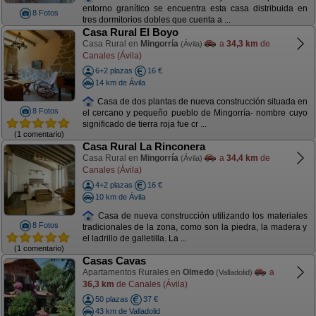
entorno granítico se encuentra esta casa distribuida en
8 Fotos
tres dormitorios dobles que cuenta a ...
Casa Rural El Boyo
Casa Rural en
Mingorría
a
34,3 km
de
(Ávila)
Canales (Ávila)
6+2 plazas
16 €
14 km de Ávila
Casa de dos plantas de nueva construcción situada en
8 Fotos
el cercano y pequeño pueblo de Mingorría- nombre cuyo
significado de tierra roja fue cr ...
(1 comentario)
Casa Rural La Rinconera
Casa Rural en
Mingorría
a
34,4 km
de
(Ávila)
Canales (Ávila)
4+2 plazas
16 €
10 km de Ávila
Casa de nueva construcción utilizando los materiales
8 Fotos
tradicionales de la zona, como son la piedra, la madera y
el ladrillo de galletilla. La ...
(1 comentario)
Casas Cavas
Apartamentos Rurales en
Olmedo
a
(Valladolid)
36,3 km
de Canales (Ávila)
50 plazas
37 €
43 km de Valladolid