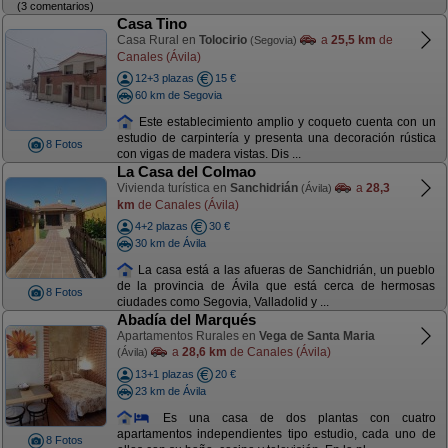
(3 comentarios)
Casa Tino
Casa Rural en
Tolocirio
a
25,5 km
de
(Segovia)
Canales (Ávila)
12+3 plazas
15 €
60 km de Segovia
Este establecimiento amplio y coqueto cuenta con un
estudio de carpintería y presenta una decoración rústica
8 Fotos
con vigas de madera vistas. Dis ...
La Casa del Colmao
Vivienda turística en
Sanchidrián
a
28,3
(Ávila)
km
de Canales (Ávila)
4+2 plazas
30 €
30 km de Ávila
La casa está a las afueras de Sanchidrián, un pueblo
de la provincia de Ávila que está cerca de hermosas
8 Fotos
ciudades como Segovia, Valladolid y ...
Abadía del Marqués
Apartamentos Rurales en
Vega de Santa Maria
a
28,6 km
de Canales (Ávila)
(Ávila)
13+1 plazas
20 €
23 km de Ávila
Es una casa de dos plantas con cuatro
apartamentos independientes tipo estudio, cada uno de
8 Fotos