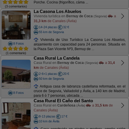
Porche. Cocina (frigorífico, cáma ...
(3 comentarios)
La Casona Los Abuelos
Vivienda turística en
Bernuy de Coca
a
(Segovia)
31,3 km
de Canales (Ávila)
14-24 plazas
32 €
55 km de Segovia
Vivienda de Uso Turístico La Casona Los Abuelos,
8 Fotos
alojamiento con capacidad para 24 personas. Situada en
la Plaza San Vicente Nº3, Bernuy de ...
(1 comentario)
Casa Rural La Candela
Casa Rural en
Bernuy de Coca
a
31,4
(Segovia)
km
de Canales (Ávila)
2-6+1 plazas
20 €
50 km de Segovia
Antigua casa de labranza castellana reformada, en el
cruce de Segovia, Valladolid y Ávila, a 140 km de Madrid,
8 Fotos
para 6 ó 7 personas, ubicada ...
Casa Rural El Caño del Santo
Casa Rural en
Cardeñosa
a
31,5 km
de
(Ávila)
Canales (Ávila)
8-13 plazas
17 €
10 km de Ávila
Casa construida en piedra y madera, amplio salón