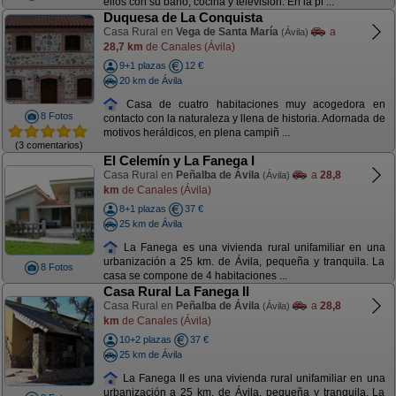
ellos con su baño, cocina y televisión. En la pl ...
Duquesa de La Conquista
Casa Rural en
Vega de Santa María
a
(Ávila)
28,7 km
de Canales (Ávila)
9+1 plazas
12 €
20 km de Ávila
Casa de cuatro habitaciones muy acogedora en
8 Fotos
contacto con la naturaleza y llena de historia. Adornada de
motivos heráldicos, en plena campiñ ...
(3 comentarios)
El Celemín y La Fanega I
Casa Rural en
Peñalba de Ávila
a
28,8
(Ávila)
km
de Canales (Ávila)
8+1 plazas
37 €
25 km de Ávila
La Fanega es una vivienda rural unifamiliar en una
urbanización a 25 km. de Ávila, pequeña y tranquila. La
8 Fotos
casa se compone de 4 habitaciones ...
Casa Rural La Fanega II
Casa Rural en
Peñalba de Ávila
a
28,8
(Ávila)
km
de Canales (Ávila)
10+2 plazas
37 €
25 km de Ávila
La Fanega II es una vivienda rural unifamiliar en una
urbanización a 25 km. de Ávila, pequeña y tranquila. La