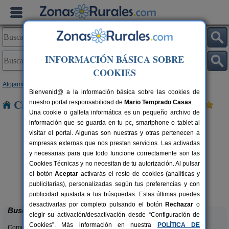
INFORMACIÓN BÁSICA SOBRE
COOKIES
Alojamientos
>
Castilla y León
>
Ávila
> Canales
Bienvenid@ a la información básica sobre las cookies de
Casas Rurales cerca de Canales
nuestro portal responsabilidad de
Mario Temprado Casas
.
Una cookie o galleta informática es un pequeño archivo de
información que se guarda en tu pc, smartphone o tablet al
visitar el portal. Algunas son nuestras y otras pertenecen a
empresas externas que nos prestan servicios. Las activadas
y necesarias para que todo funcione correctamente son las
Cookies Técnicas y no necesitan de tu autorización. Al pulsar
el botón
Aceptar
activarás el resto de cookies (analíticas y
Casa Rural El Rincón de Gredos
rs.
6-16+1 pers.
publicitarias), personalizadas según tus preferencias y con
 €
38 €
Navaluenga (Ávila)
desde
publicidad ajustada a tus búsquedas. Estas últimas puedes
desactivarlas por completo pulsando el botón
Rechazar
o
Buscar
elegir su activación/desactivación desde “Configuración de
Cookies”. Más información en nuestra
POLÍTICA DE
Comunidades: