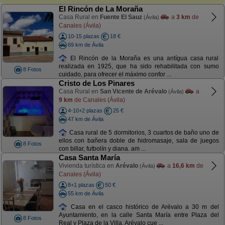
El Rincón de La Moraña
Casa Rural en
Fuente El Sauz
a
3 km
de
(Ávila)
Canales (Ávila)
10-15 plazas
18 €
69 km de Ávila
El Rincón de la Moraña es una antígua casa rural
realizada en 1925, que ha sido rehabilitada con sumo
8 Fotos
cuidado, para ofrecer el máximo confor ...
Cristo de Los Pinares
Casa Rural en
San Vicente de Arévalo
a
(Ávila)
9 km
de Canales (Ávila)
4-10+2 plazas
25 €
47 km de Ávila
Casa rural de 5 dormitorios, 3 cuartos de baño uno de
ellos con bañera doble de hidromasaje, sala de juegos
8 Fotos
con billar, futbolín y diana. am ...
Casa Santa María
Vivienda turística en
Arévalo
a
16,6 km
de
(Ávila)
Canales (Ávila)
8+1 plazas
50 €
55 km de Ávila
Casa en el casco histórico de Arévalo a 30 m del
Ayuntamiento, en la calle Santa María entre Plaza del
8 Fotos
Real y Plaza de la Villa. Arévalo cue ...