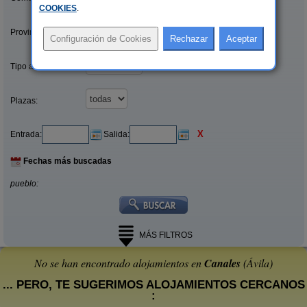
COOKIES
.
Provincias/Islas:
Tipo alquiler:
Plazas:
X
Entrada:
Salida:
Fechas más buscadas
pueblo:
MÁS FILTROS
No se han encontrado alojamientos en
Canales
(Ávila)
... PERO, TE SUGERIMOS ALOJAMIENTOS CERCANOS
: