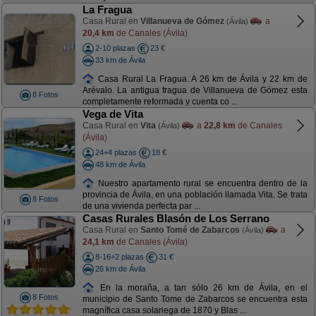
La Fragua
Casa Rural en
Villanueva de Gómez
a
(Ávila)
20,4 km
de Canales (Ávila)
2-10 plazas
23 €
33 km de Ávila
Casa Rural La Fragua. A 26 km de Ávila y 22 km de
Arévalo. La antigua fragua de Villanueva de Gómez esta
8 Fotos
completamente reformada y cuenta co ...
Vega de Vita
Casa Rural en
Vita
a
22,8 km
de Canales
(Ávila)
(Ávila)
24+4 plazas
18 €
48 km de Ávila
Nuestro apartamento rural se encuentra dentro de la
provincia de Ávila, en una población llamada Vita. Se trata
8 Fotos
de una vivienda perfecta par ...
Casas Rurales Blasón de Los Serrano
Casa Rural en
Santo Tomé de Zabarcos
a
(Ávila)
24,1 km
de Canales (Ávila)
8-16+2 plazas
31 €
26 km de Ávila
En la moraña, a tan sólo 26 km de Ávila, en el
8 Fotos
municipio de Santo Tome de Zabarcos se encuentra esta
magnífica casa solariega de 1870 y Blas ...