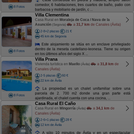
comedor, 6 habitaciones, tres cuartos de baño, patio con
8 Fotos
barbacoa y mobiliario de jardín, c ...
Villa Clementina
Casa Rural en
Moraleja de Coca / Nava de la
Asunción
a
31,7 km
de Canales (Ávila)
(Segovia)
2-8+2 plazas
21 €
45 km de Segovia
Este alojamiento se sitúa en un enclave privilegiado
dentro de la meseta castellano-leonesa. Tiene su origen
8 Fotos
en los últimos años del siglo X ...
Villa Prana
Vivienda turística en
Maello
a
31,8 km
de
(Ávila)
Canales (Ávila)
2-5 plazas
60 €
22 km de Ávila
La propiedad es un chalet unifamiliar sobre una
parcela de 2. 700 m2 donde una gran parte está
8 Fotos
ajardinada, el chalet cuenta con una cocina, ...
Casa Rural El Caño
Casa Rural en
Mingorría
a
34,1 km
de
(Ávila)
Canales (Ávila)
2-6+1 plazas
28 €
12 km de Ávila
A sólo 10 minutos de Ávila y en un espectacular