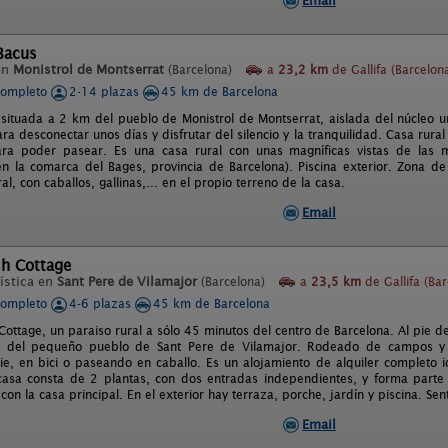
Email
Bacus
en
Monistrol de Montserrat
(Barcelona)
a
23,2 km
de Gallifa (Barcelon
completo
2-14 plazas
45 km de Barcelona
 situada a 2 km del pueblo de Monistrol de Montserrat, aislada del núcleo
ara desconectar unos días y disfrutar del silencio y la tranquilidad. Casa rur
ara poder pasear. Es una casa rural con unas magníficas vistas de las 
en la comarca del Bages, provincia de Barcelona). Piscina exterior. Zona de 
al, con caballos, gallinas,... en el propio terreno de la casa.
Email
sh Cottage
ística en
Sant Pere de Vilamajor
(Barcelona)
a
23,5 km
de Gallifa (Bar
completo
4-6 plazas
45 km de Barcelona
Cottage, un paraiso rural a sólo 45 minutos del centro de Barcelona. Al pie d
 y del pequeño pueblo de Sant Pere de Vilamajor. Rodeado de campos 
pie, en bici o paseando en caballo. Es un alojamiento de alquiler complet
 casa consta de 2 plantas, con dos entradas independientes, y forma par
con la casa principal. En el exterior hay terraza, porche, jardín y piscina. Senti
Email