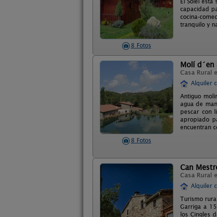
El Solei est
capacidad pa
cocina-comed
tranquilo y 
8 Fotos
Molí d´en 
Casa Rural 
Alquiler 
Antiguo moli
agua de mana
pescar con l
apropiado pa
encuentran co
8 Fotos
Can Mestr
Casa Rural 
Alquiler 
Turismo rura
Garriga a 15
los Cingles 