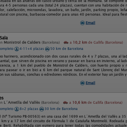
á situada en las afueras del casco urbano y cerca de la montaña. Se compone
ra 4-5 personas cada una (total 24 plazas), cuentan con una habitación de 
or, calefacción, microondas, lavadora, un baño, jardín, parking propio, leña 
natural con piscina, barbacoa-comedor para unas 40 personas. Ideal para fiest
Email
Sala
en
Monistrol de Calders
(Barcelona)
a
10,2 km
de Gallifa (Barcelona)
completo
4-11+4 plazas
50 km de Barcelona
no harinero, acondicionado con dos casas rurales de 4 y 7 plazas, una al la
ntial, que sirven de piscina en verano y pasear en barca en invierno, al la
icencia, a 1 km del pueblo de Monistrol de Calders, con huerto propio y
ra pasear o ir en bici a 6 km del parque natural de Sant Llorenç del Mun
n sus sábanas, conchas o edredones nórdicos. En el exterior hay un jardín y 
Email
es
en
L´Ametlla del Vallès
(Barcelona)
a
10,6 km
de Gallifa (Barcelona)
completo
8+2 plazas
30 km de Barcelona
l (Nº Turismo PB-00563) en una casa del 1699 en L´Ametlla del Vallès a 35
 km y a 17 km del circuito de Fórmula 1 de Cataluña Montmeló. Rodeada p
de Berti. Rehabilitada con esmero para tener todas las comodidades actual