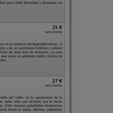
Ideal para visitar Barcelona y descansar en
25 €
pers/noche
Mura en la comarca del Bages(Barcelona), el
le y de un patrimonio histórico y cultural
sfrutar de unos dias de descanso. La casa
 que crean un ambiente cálido. Consta de
ades.
27 €
pers/noche
tlla del Vallés. Es tu agroturismo de la
, todas ellas con servicios que te harán
lia. Entre nuestras actividades destacamos
el coche desde la masía. Además, podremos