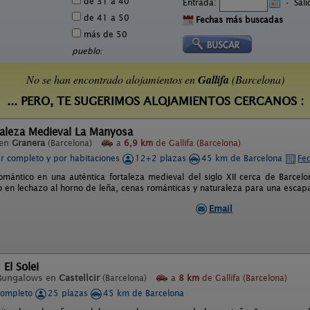
de 31 a 40
Entrada:
-
Sal
de 41 a 50
Fechas más buscadas
más de 50
pueblo:
No se han encontrado alojamientos en
Gallifa
(Barcelona)
... PERO, TE SUGERIMOS ALOJAMIENTOS CERCANOS :
taleza Medieval La Manyosa
 en
Granera
(Barcelona)
a
6,9 km
de Gallifa (Barcelona)
er completo y por habitaciones
12+2 plazas
45 km de Barcelona
Fec
romántico en una auténtica fortaleza medieval del siglo XII cerca de Barcel
o en lechazo al horno de leña, cenas románticas y naturaleza para una escapa
Email
El Solei
Bungalows en
Castellcir
(Barcelona)
a
8 km
de Gallifa (Barcelona)
completo
25 plazas
45 km de Barcelona