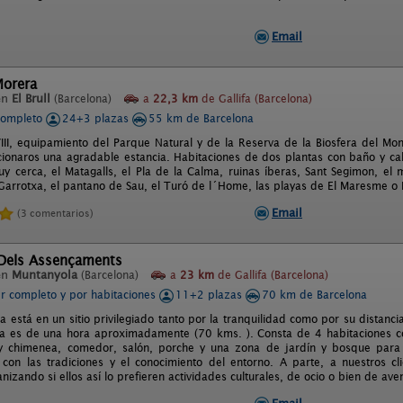
Email
Morera
en
El Brull
(Barcelona)
a
22,3 km
de Gallifa (Barcelona)
completo
24+3 plazas
55 km de Barcelona
III, equipamiento del Parque Natural y de la Reserva de la Biosfera del Mo
ionaros una agradable estancia. Habitaciones de dos plantas con baño y ca
y cerca, el Matagalls, el Pla de la Calma, ruinas íberas, Sant Segimon, el
Garrotxa, el pantano de Sau, el Turó de l´Home, las playas de El Maresme o 
Email
(3 comentarios)
 Dels Assençaments
en
Muntanyola
(Barcelona)
a
23 km
de Gallifa (Barcelona)
er completo y por habitaciones
11+2 plazas
70 km de Barcelona
 está en un sitio privilegiado tanto por la tranquilidad como por su distancia
ia es de una hora aproximadamente (70 kms. ). Consta de 4 habitaciones co
y chimenea, comedor, salón, porche y una zona de jardín y bosque para
 con las tradiciones y el conocimiento del entorno. A parte, a nuestros c
ganizando si ellos así lo prefieren actividades culturales, de ocio o bien de ave