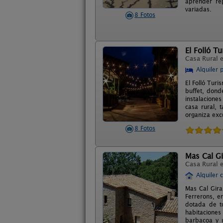
aprender re
variadas.
8 Fotos
El Folló T
Casa Rural 
Alquiler 
El Folló Turi
buffet, dond
instalaciones
casa rural, 
organiza exc
8 Fotos
Mas Cal Gi
Casa Rural 
Alquiler 
Mas Cal Gira
Ferrerons, e
dotada de t
habitaciones
barbacoa y 