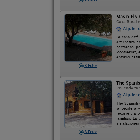
Masia Els 
Casa Rural 
Alquiler 
La casa está
alternativa p
hectáreas p
Montserrat, 
entorno natur
8 Fotos
The Spani
Vivienda tur
Alquiler 
The Spanish 
la biosfera
recorrer, a 
familias. La
instalaciones 
8 Fotos