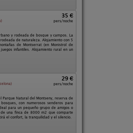
35 €
a)
pers/noche
 urbano y rodeada de bosque y campos. La
al rodeada de naturaleza. Alojamiento con 5
montañas de Montserrat (en Monistrol de
juegos infantiles. Alojamiento rural en un
29 €
celona)
pers/noche
el Parque Natural del Montseny, reserva de
y bosques, con numerosos senderos para
o ideal para un pequeño grupo de amigos o
te de una finca de 8000 m2 que comparte
rá el confort, la tranquilidad y el silencio.