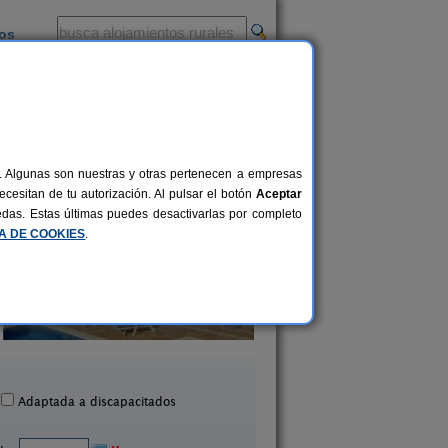
ios
-
al. Algunas son nuestras y otras pertenecen a empresas
cesitan de tu autorización. Al pulsar el botón
Aceptar
uedas. Estas últimas puedes desactivarlas por completo
CA DE COOKIES
.
Ca La Siona
Lluert
4-6+1 pers.
24 €
yonet del Penedès (Barcelona)
Avià (Barcelona)
desde
Adaptada a discapacitados