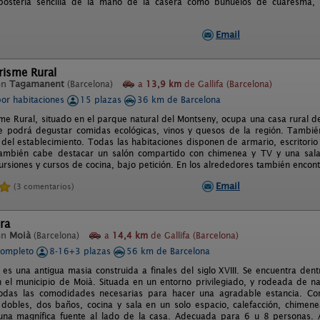
postería sencilla de la mano de la casera como buñuelos de cuaresma, 
Email
urisme Rural
en
Tagamanent
(Barcelona)
a
13,9 km
de Gallifa (Barcelona)
por habitaciones
15 plazas
36 km de Barcelona
sme Rural, situado en el parque natural del Montseny, ocupa una casa rural del
e podrá degustar comidas ecológicas, vinos y quesos de la región. También
 del establecimiento. Todas las habitaciones disponen de armario, escritorio y
también cabe destacar un salón compartido con chimenea y TV y una sala 
ursiones y cursos de cocina, bajo petición. En los alrededores también encon
Email
(3 comentarios)
ra
en
Moià
(Barcelona)
a
14,4 km
de Gallifa (Barcelona)
completo
8-16+3 plazas
56 km de Barcelona
 es una antigua masia construida a finales del siglo XVIII. Se encuentra den
n el municipio de Moià. Situada en un entorno privilegiado, y rodeada de na
odas las comodidades necesarias para hacer una agradable estancia. Co
 dobles, dos baños, cocina y sala en un solo espacio, calefacción, chimenea,
una magnífica fuente al lado de la casa. Adecuada para 6 u 8 personas.