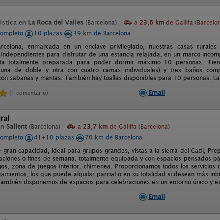
ística en
La Roca del Valles
(Barcelona)
a
23,6 km
de Gallifa (Barcelo
completo
10 plazas
39 km de Barcelona
rcelona, enmarcada en un enclave privilegiado, nuestras casas rurales
 independientes para disfrutar de una estancia relajada, en un marco incomp
ta totalmente preparada para poder dormir máximo 10 personas. Tiene
 una de doble y otra con cuatro camas individuales) y tres baños comp
on sabanas y mantas. También hay toallas disponibles para 10 personas. La
Email
(1 comentario)
ral
en
Sallent
(Barcelona)
a
23,7 km
de Gallifa (Barcelona)
completo
41+10 plazas
70 km de Barcelona
e gran capacidad, ideal para grupos grandes, vistas a la sierra del Cadí, Pr
aciones o fines de semana. totalmente equipada y con espacios pensados para
os, zona de juegos interior, chimenea. Proporcionamos todos los servicios q
jamientos, los que puede alquilar parcial o en su totalidad si desean más in
ambién disponemos de espacios para celebraciones en un entorno único y ex
Email