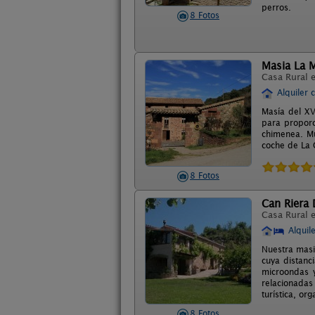
perros.
8 Fotos
Masia La 
Casa Rural 
Alquiler 
Masía del XV
para proporc
chimenea. Mu
coche de La 
8 Fotos
Can Riera
Casa Rural 
Alquil
Nuestra masia
cuya distanc
microondas 
relacionadas
turística, or
8 Fotos