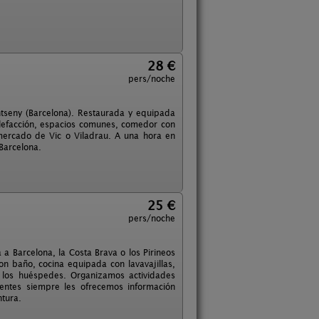
28 €
pers/noche
ntseny (Barcelona). Restaurada y equipada
lefacción, espacios comunes, comedor con
 mercado de Vic o Viladrau. A una hora en
Barcelona.
25 €
pers/noche
 a Barcelona, la Costa Brava o los Pirineos
n baño, cocina equipada con lavavajillas,
 los huéspedes. Organizamos actividades
lientes siempre les ofrecemos información
ntura.