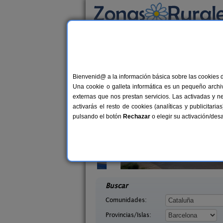
Busca por alojamiento
Alojamientos
>
Cataluña
>
Barcelona
> Gallif
Casas Rurales cerca 
Bienvenid@ a la información básica sobre las cookies 
Una cookie o galleta informática es un pequeño archiv
externas que nos prestan servicios. Las activadas y n
activarás el resto de cookies (analíticas y publicita
pulsando el botón
Rechazar
o elegir su activación/de
elians
Can Fontanelles
10-19+5 pers.
19-23+
33 €
celona)
Castellfollit del Boix (Barcelona)
desde
desd
Buscar
Comunidades:
Provincias/Islas: