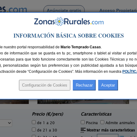
Anúnciate gratis
Acceso Propietar
Busca por pueblo
INFORMACIÓN BÁSICA SOBRE COOKIES
a
de Gallifa
de nuestro portal responsabilidad de
Mario Temprado Casas
.
o de información que se guarda en tu pc, smartphone o tablet al visitar el port
ecesarias para que todo funcione correctamente son las Cookies Técnicas y no ne
rias), personalizadas según tus preferencias y con publicidad ajustada a tus búsq
sactivación desde “Configuración de Cookies”. Más información en nuestra
POLÍTI
El Mas de Tous
2 pers.
6+6 pers.
33 €
25 €
Sant Martí de Tous (Barcelona)
Avin
e
desde
Precio (€/pers)
Características
de 1 a 20
Piscina
Admite animales
de 21 a 30
Mostrar más características