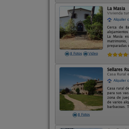
La Masia
Vivienda tur
Alquiler 
Cerca de Ba
alojamientos
La Masía es
matrimonio,
preparadas c
8 Fotos
Video
Sellares Ru
Casa Rural 
Alquiler 
Casa rural d
para sus vac
zona de jueg
de varios alo
barbacoas. T
8 Fotos