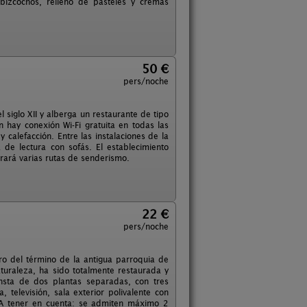
bizcochos, relleno de pasteles y cremas
50 €
pers/noche
 siglo XII y alberga un restaurante de tipo
 hay conexión Wi-Fi gratuita en todas las
 calefacción. Entre las instalaciones de la
de lectura con sofás. El establecimiento
trará varias rutas de senderismo.
22 €
pers/noche
tro del término de la antigua parroquia de
turaleza, ha sido totalmente restaurada y
nsta de dos plantas separadas, con tres
 televisión, sala exterior polivalente con
 A tener en cuenta: se admiten máximo 2