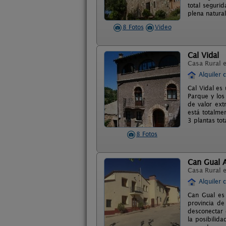
total segurid
plena natura
8 Fotos
Video
Cal Vidal
Casa Rural 
Alquiler 
Cal Vidal es 
Parque y los
de valor ext
está totalme
3 plantas to
8 Fotos
Can Gual 
Casa Rural 
Alquiler 
Can Gual es 
provincia de
desconectar 
la posibilid