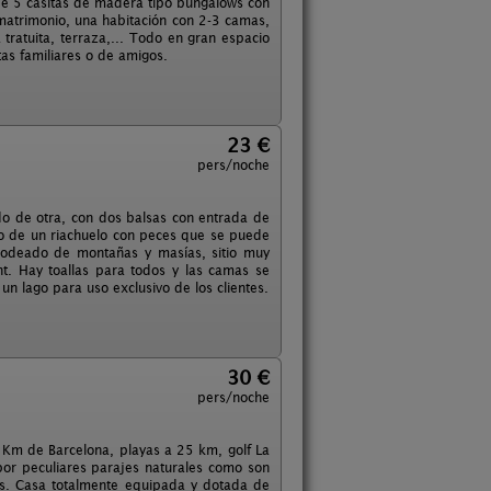
 de 5 casitas de madera tipo bungalows con
matrimonio, una habitación con 2-3 camas,
tratuita, terraza,... Todo en gran espacio
as familiares o de amigos.
23 €
pers/noche
do de otra, con dos balsas con entrada de
do de un riachuelo con peces que se puede
 rodeado de montañas y masías, sitio muy
t. Hay toallas para todos y las camas se
un lago para uso exclusivo de los clientes.
30 €
pers/noche
 Km de Barcelona, playas a 25 km, golf La
or peculiares parajes naturales como son
es. Casa totalmente equipada y dotada de