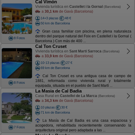
Cal Vimón
Vivienda turística en
Castellet i la Gornal
(Barcelona)
a
30,1 km
de Gavà (Barcelona)
14+3 plazas
48 €
50 km de Barcelona
Gran casa familiar con piscina, en plena naturaleza
dentro del parque natural del Foix en Castellet i la Gornal (
8 Fotos
Barcelona ) Con más de 400 ...
Cal Ton Cruset
Vivienda turística en
Sant Marti Sarroca
(Barcelona)
a
33,9 km
de Gavà (Barcelona)
10-13 plazas
27 €
69 km de Barcelona
Cal Ton Cruset es una antigua casa de campo de
1881, reformada como vivienda rural y totalmente
8 Fotos
equipada, situada en el pueblo de Sant Martí ...
La Masia de Cal Badia
Casa Rural en
Castellvi de La Marca
(Barcelona)
a
34,3 km
de Gavà (Barcelona)
10 plazas
30 €
71 km de Barcelona
La Masía de Cal Badia es una casa espaciosa y
acogedora, rehabilitada recientemente conservando la
7 Fotos
arquitectura original pero adaptada a las ...