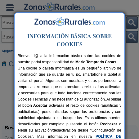
INFORMACIÓN BÁSICA SOBRE
COOKIES
Alojamientos
>
Cataluña
>
Barcelona
> Gavà
Bienvenid@ a la información básica sobre las cookies de
Casas Rurales cerca de Gavà
nuestro portal responsabilidad de
Mario Temprado Casas
.
Una cookie o galleta informática es un pequeño archivo de
información que se guarda en tu pc, smartphone o tablet al
visitar el portal. Algunas son nuestras y otras pertenecen a
empresas externas que nos prestan servicios. Las activadas
y necesarias para que todo funcione correctamente son las
Cookies Técnicas y no necesitan de tu autorización. Al pulsar
el botón
Aceptar
activarás el resto de cookies (analíticas y
Can Fontanelles
rs.
19-23+2 pers.
publicitarias), personalizadas según tus preferencias y con
 €
33 €
Castellfollit del Boix (Barcelona)
desde
publicidad ajustada a tus búsquedas. Estas últimas puedes
desactivarlas por completo pulsando el botón
Rechazar
o
Buscar
elegir su activación/desactivación desde “Configuración de
Cookies”. Más información en nuestra
POLÍTICA DE
Comunidades: