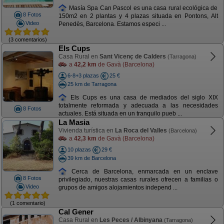
Masía Spa Can Pascol es una casa rural ecológica de
8 Fotos
150m2 en 2 plantas y 4 plazas situada en Pontons, Alt
Video
Penedès, Barcelona. Estamos especi ...
(3 comentarios)
Els Cups
Casa Rural en
Sant Vicenç de Calders
(Tarragona)
a
42,2 km
de Gavà (Barcelona)
6-8+3 plazas
25 €
25 km de Tarragona
Els Cups es una casa de mediados del siglo XIX
totalmente reformada y adecuada a las necesidades
8 Fotos
actuales. Está situada en un tranquilo pueb ...
La Masia
Vivienda turística en
La Roca del Valles
(Barcelona)
a
42,3 km
de Gavà (Barcelona)
10 plazas
29 €
39 km de Barcelona
Cerca de Barcelona, enmarcada en un enclave
8 Fotos
privilegiado, nuestras casas rurales ofrecen a familias o
Video
grupos de amigos alojamientos independ ...
(1 comentario)
Cal Gener
Casa Rural en
Les Peces / Albinyana
(Tarragona)