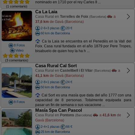
nominado en 1710 por el rey Carles II ...
(1 comentario)
Ca La Laia
Casa Rural en
Torrelles de Foix
a
(Barcelona)
37,6 km
de Gavà (Barcelona)
2-6+3 plazas
20 €
60 km de Barcelona
Ca la Laia se encuentra en el Penedès en la Vall del
8 Fotos
Foix. Casa rural fundada en el año 1879 por Pere Tropes,
Video
bisabuelo de quien hoy la ha h ...
(3 comentarios)
Casa Rural Cal Sort
Casa Rural en
Castellbell i El Vilar
a
(Barcelona)
41,1 km
de Gavà (Barcelona)
2-8+1 plazas
24 €
50 km de Barcelona
Cal Sort es una masía que data del año 1777 con una
capacidad de 8 personas. Totalmente equipada para
8 Fotos
pasar un fin de semana o sus vacacione ...
Masía Spa Can Pascol
Casa Rural en
Pontons
a
41,6 km
de
(Barcelona)
Gavà (Barcelona)
2-4+1 plazas
66 €
25 km de Barcelona