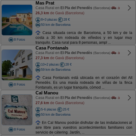
Mas Prat
Casa Rural en
El Pla del Penedès
a
(Barcelona)
26,3 km
de Gavà (Barcelona)
8+3 plazas
28 €
50 km de Barcelona
Casa situada cerca de Barcelona, a 50 km y de la
costa a 30 km rodeada de viñedos y en lugar muy
8 Fotos
tranquilo. Casa rural para 8 personas, ampl ...
Casa Fontanals
Casa Rural en
El Pla del Penedès
a
(Barcelona)
27,3 km
de Gavà (Barcelona)
10+2 plazas
28 €
59 km de Barcelona
Casa Fontanals está ubicada en el corazón del Alt
Penedès. Es una masía rodeada de viñas de la finca
8 Fotos
Fontanals, es un lugar tranquila, cómod ...
Cal Manou
Casa Rural en
El Pla del Penedès
a
(Barcelona)
27,6 km
de Gavà (Barcelona)
5-6 plazas
25 €
50 km de Barcelona
En Cal Manou podrán disfrutar de las instalaciones al
aire libre para vuestros acontecimientos familiares con
8 Fotos
servicio de cátering. Jardín, ...