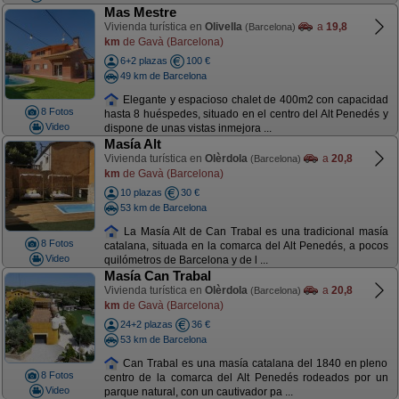
Mas Mestre
Vivienda turística en
Olivella
a
19,8
(Barcelona)
km
de Gavà (Barcelona)
6+2 plazas
100 €
49 km de Barcelona
Elegante y espacioso chalet de 400m2 con capacidad
8 Fotos
hasta 8 huéspedes, situado en el centro del Alt Penedés y
Video
dispone de unas vistas inmejora ...
Masía Alt
Vivienda turística en
Olèrdola
a
20,8
(Barcelona)
km
de Gavà (Barcelona)
10 plazas
30 €
53 km de Barcelona
La Masía Alt de Can Trabal es una tradicional masía
8 Fotos
catalana, situada en la comarca del Alt Penedés, a pocos
Video
quilómetros de Barcelona y de l ...
Masía Can Trabal
Vivienda turística en
Olèrdola
a
20,8
(Barcelona)
km
de Gavà (Barcelona)
24+2 plazas
36 €
53 km de Barcelona
Can Trabal es una masía catalana del 1840 en pleno
8 Fotos
centro de la comarca del Alt Penedés rodeados por un
Video
parque natural, con un cautivador pa ...