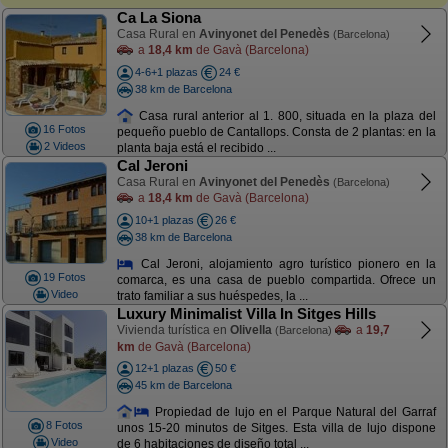
Ca La Siona
Casa Rural en
Avinyonet del Penedès
(Barcelona)
a
18,4 km
de Gavà (Barcelona)
4-6+1 plazas
24 €
38 km de Barcelona
Casa rural anterior al 1. 800, situada en la plaza del
16 Fotos
pequeño pueblo de Cantallops. Consta de 2 plantas: en la
2 Videos
planta baja está el recibido ...
Cal Jeroni
Casa Rural en
Avinyonet del Penedès
(Barcelona)
a
18,4 km
de Gavà (Barcelona)
10+1 plazas
26 €
38 km de Barcelona
Cal Jeroni, alojamiento agro turístico pionero en la
19 Fotos
comarca, es una casa de pueblo compartida. Ofrece un
Video
trato familiar a sus huéspedes, la ...
Luxury Minimalist Villa In Sitges Hills
Vivienda turística en
Olivella
a
19,7
(Barcelona)
km
de Gavà (Barcelona)
12+1 plazas
50 €
45 km de Barcelona
Propiedad de lujo en el Parque Natural del Garraf
8 Fotos
unos 15-20 minutos de Sitges. Esta villa de lujo dispone
Video
de 6 habitaciones de diseño total ...