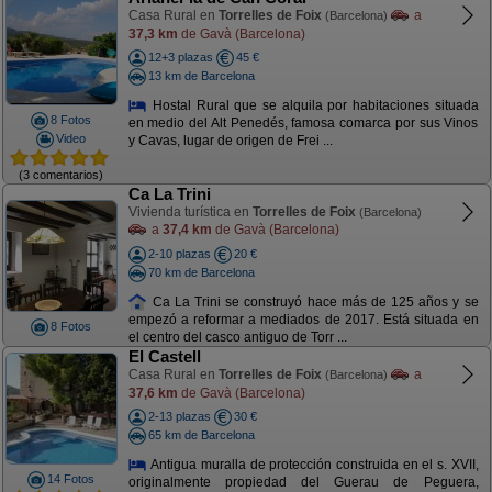
Casa Rural en
Torrelles de Foix
a
(Barcelona)
37,3 km
de Gavà (Barcelona)
12+3 plazas
45 €
13 km de Barcelona
Hostal Rural que se alquila por habitaciones situada
8 Fotos
en medio del Alt Penedés, famosa comarca por sus Vinos
Video
y Cavas, lugar de origen de Frei ...
(3 comentarios)
Ca La Trini
Vivienda turística en
Torrelles de Foix
(Barcelona)
a
37,4 km
de Gavà (Barcelona)
2-10 plazas
20 €
70 km de Barcelona
Ca La Trini se construyó hace más de 125 años y se
empezó a reformar a mediados de 2017. Está situada en
8 Fotos
el centro del casco antiguo de Torr ...
El Castell
Casa Rural en
Torrelles de Foix
a
(Barcelona)
37,6 km
de Gavà (Barcelona)
2-13 plazas
30 €
65 km de Barcelona
Antigua muralla de protección construida en el s. XVII,
14 Fotos
originalmente propiedad del Guerau de Peguera,