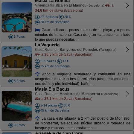
Masia La Bomba
Vivienda turística en
El Masnou
a
(Barcelona)
34,6 km
de Gavà (Barcelona)
27+3 plazas
28 €
20 km de Barcelona
Casa indiana a pocos metros de la playa y a pocos
minutos de barcelona. Casa de gran capacidad con todo
8 Fotos
lo que puedas necesitar. ...
La Vaquería
Casa Rural en
Banyeres del Penedès
(Tarragona)
a
35,5 km
de Gavà (Barcelona)
5+1 plazas
17 €
35 km de Tarragona
Antigua vaquería restaurada y convertida en una
acogedora casa con tres dormitorios (uno de matrimonio,
8 Fotos
uno doble y otro individual), baño, ...
Masia Els Bacus
Casa Rural en
Monistrol de Montserrat
(Barcelona)
a
37,1 km
de Gavà (Barcelona)
2-14 plazas
35 €
45 km de Barcelona
La casa está situada a 2 km del pueblo de Monistrol
de Montserrat, aislada del núcleo urbano y rodeada de
8 Fotos
bosque y campos. La alternativa pa ...
Arianel·la de Can Coral