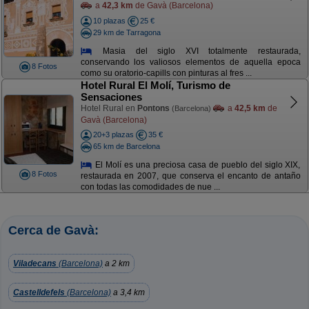
a
42,3 km
de Gavà (Barcelona)
10 plazas
25 €
29 km de Tarragona
Masia del siglo XVI totalmente restaurada,
conservando los valiosos elementos de aquella epoca
8 Fotos
como su oratorio-capills con pinturas al fres ...
Hotel Rural El Molí, Turismo de
Sensaciones
Hotel Rural en
Pontons
a
42,5 km
de
(Barcelona)
Gavà (Barcelona)
20+3 plazas
35 €
65 km de Barcelona
El Molí es una preciosa casa de pueblo del siglo XIX,
8 Fotos
restaurada en 2007, que conserva el encanto de antaño
con todas las comodidades de nue ...
Cerca de Gavà:
Viladecans
(Barcelona)
a 2 km
Castelldefels
(Barcelona)
a 3,4 km