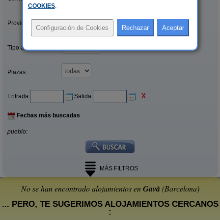
COOKIES
.
Provincias/Islas:
Tipo alquiler:
Plazas:
X
Entrada:
Salida:
Fechas más buscadas
pueblo:
MÁS FILTROS
No se han encontrado alojamientos en
Gavà
(Barcelona)
... PERO, TE SUGERIMOS ALOJAMIENTOS CERCANOS
: