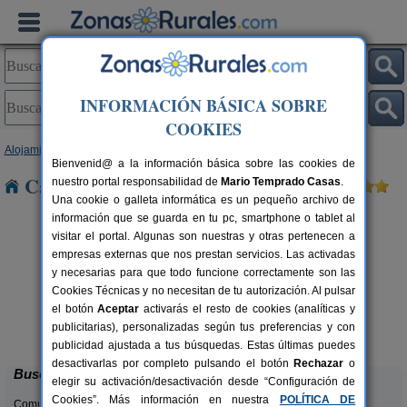
INFORMACIÓN BÁSICA SOBRE
COOKIES
Alojamientos
>
Cataluña
>
Barcelona
> La Costa
Bienvenid@ a la información básica sobre las cookies de
Casas Rurales cerca de La Costa
nuestro portal responsabilidad de
Mario Temprado Casas
.
Una cookie o galleta informática es un pequeño archivo de
información que se guarda en tu pc, smartphone o tablet al
visitar el portal. Algunas son nuestras y otras pertenecen a
empresas externas que nos prestan servicios. Las activadas
y necesarias para que todo funcione correctamente son las
Cookies Técnicas y no necesitan de tu autorización. Al pulsar
el botón
Aceptar
activarás el resto de cookies (analíticas y
Cal Ponç de Belians
rs.
10-19+5 pers.
publicitarias), personalizadas según tus preferencias y con
 €
33 €
Vallcebre (Barcelona)
desde
publicidad ajustada a tus búsquedas. Estas últimas puedes
desactivarlas por completo pulsando el botón
Rechazar
o
Buscar
elegir su activación/desactivación desde “Configuración de
Cookies”. Más información en nuestra
POLÍTICA DE
Comunidades: