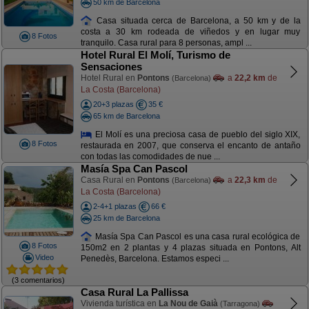
50 km de Barcelona
Casa situada cerca de Barcelona, a 50 km y de la
costa a 30 km rodeada de viñedos y en lugar muy
8 Fotos
tranquilo. Casa rural para 8 personas, ampl ...
Hotel Rural El Molí, Turismo de
Sensaciones
Hotel Rural en
Pontons
a
22,2 km
de
(Barcelona)
La Costa (Barcelona)
20+3 plazas
35 €
65 km de Barcelona
El Molí es una preciosa casa de pueblo del siglo XIX,
8 Fotos
restaurada en 2007, que conserva el encanto de antaño
con todas las comodidades de nue ...
Masía Spa Can Pascol
Casa Rural en
Pontons
a
22,3 km
de
(Barcelona)
La Costa (Barcelona)
2-4+1 plazas
66 €
25 km de Barcelona
Masía Spa Can Pascol es una casa rural ecológica de
8 Fotos
150m2 en 2 plantas y 4 plazas situada en Pontons, Alt
Video
Penedès, Barcelona. Estamos especi ...
(3 comentarios)
Casa Rural La Pallissa
Vivienda turística en
La Nou de Gaià
(Tarragona)