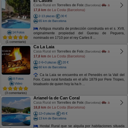
El Castell
Casa Rural en
Torrelles de Foix
a
(Barcelona)
17,8 km
de La Costa (Barcelona)
2-13 plazas
30 €
65 km de Barcelona
Antigua muralla de protección construida en el s. XVII,
14 Fotos
originalmente propiedad del Guerau de Peguera,
nominado en 1710 por el rey Carles II ...
(1 comentario)
Ca La Laia
Casa Rural en
Torrelles de Foix
a
(Barcelona)
17,8 km
de La Costa (Barcelona)
2-6+3 plazas
20 €
60 km de Barcelona
Ca la Laia se encuentra en el Penedès en la Vall del
8 Fotos
Foix. Casa rural fundada en el año 1879 por Pere Tropes,
Video
bisabuelo de quien hoy la ha h ...
(3 comentarios)
Arianel·la de Can Coral
Casa Rural en
Torrelles de Foix
a
(Barcelona)
18,8 km
de La Costa (Barcelona)
12+3 plazas
45 €
13 km de Barcelona
Hostal Rural que se alquila por habitaciones situada