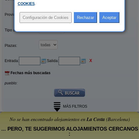
COOKIES
.
Provincias/Islas:
Tipo alquiler:
Plazas:
X
Entrada:
Salida:
Fechas más buscadas
pueblo:
MÁS FILTROS
No se han encontrado alojamientos en
La Costa
(Barcelona)
... PERO, TE SUGERIMOS ALOJAMIENTOS CERCANOS
: