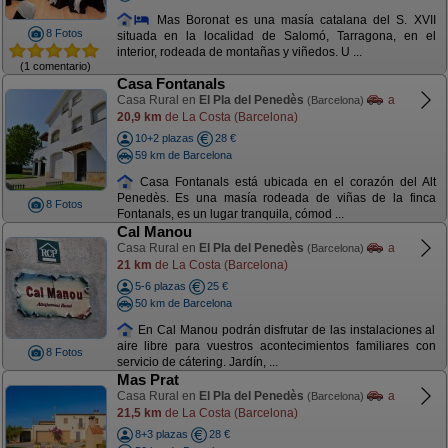
Mas Boronat es una masía catalana del S. XVII
8 Fotos
situada en la localidad de Salomó, Tarragona, en el
interior, rodeada de montañas y viñedos. U ...
(1 comentario)
Casa Fontanals
Casa Rural en
El Pla del Penedès
a
(Barcelona)
20,9 km
de La Costa (Barcelona)
10+2 plazas
28 €
59 km de Barcelona
Casa Fontanals está ubicada en el corazón del Alt
Penedès. Es una masía rodeada de viñas de la finca
8 Fotos
Fontanals, es un lugar tranquila, cómod ...
Cal Manou
Casa Rural en
El Pla del Penedès
a
(Barcelona)
21 km
de La Costa (Barcelona)
5-6 plazas
25 €
50 km de Barcelona
En Cal Manou podrán disfrutar de las instalaciones al
aire libre para vuestros acontecimientos familiares con
8 Fotos
servicio de cátering. Jardín, ...
Mas Prat
Casa Rural en
El Pla del Penedès
a
(Barcelona)
21,5 km
de La Costa (Barcelona)
8+3 plazas
28 €