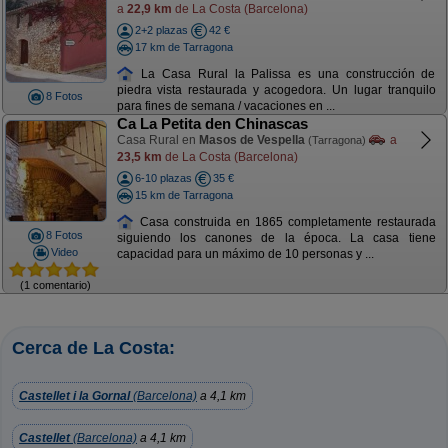
a
22,9 km
de La Costa (Barcelona)
2+2 plazas
42 €
17 km de Tarragona
La Casa Rural la Palissa es una construcción de
piedra vista restaurada y acogedora. Un lugar tranquilo
8 Fotos
para fines de semana / vacaciones en ...
Ca La Petita den Chinascas
Casa Rural en
Masos de Vespella
a
(Tarragona)
23,5 km
de La Costa (Barcelona)
6-10 plazas
35 €
15 km de Tarragona
Casa construida en 1865 completamente restaurada
8 Fotos
siguiendo los canones de la época. La casa tiene
Video
capacidad para un máximo de 10 personas y ...
(1 comentario)
Cerca de La Costa:
Castellet i la Gornal
(Barcelona)
a 4,1 km
Castellet
(Barcelona)
a 4,1 km