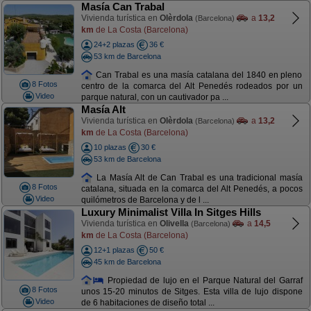
Masía Can Trabal
Vivienda turística en
Olèrdola
a
13,2
(Barcelona)
km
de La Costa (Barcelona)
24+2 plazas
36 €
53 km de Barcelona
Can Trabal es una masía catalana del 1840 en pleno
8 Fotos
centro de la comarca del Alt Penedés rodeados por un
Video
parque natural, con un cautivador pa ...
Masía Alt
Vivienda turística en
Olèrdola
a
13,2
(Barcelona)
km
de La Costa (Barcelona)
10 plazas
30 €
53 km de Barcelona
La Masía Alt de Can Trabal es una tradicional masía
8 Fotos
catalana, situada en la comarca del Alt Penedés, a pocos
Video
quilómetros de Barcelona y de l ...
Luxury Minimalist Villa In Sitges Hills
Vivienda turística en
Olivella
a
14,5
(Barcelona)
km
de La Costa (Barcelona)
12+1 plazas
50 €
45 km de Barcelona
Propiedad de lujo en el Parque Natural del Garraf
8 Fotos
unos 15-20 minutos de Sitges. Esta villa de lujo dispone
Video
de 6 habitaciones de diseño total ...