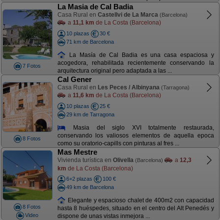
La Masia de Cal Badia
Casa Rural en
Castellvi de La Marca
(Barcelona)
a
11,1 km
de La Costa (Barcelona)
10 plazas
30 €
71 km de Barcelona
La Masía de Cal Badia es una casa espaciosa y
acogedora, rehabilitada recientemente conservando la
7 Fotos
arquitectura original pero adaptada a las ...
Cal Gener
Casa Rural en
Les Peces / Albinyana
(Tarragona)
a
11,6 km
de La Costa (Barcelona)
10 plazas
25 €
29 km de Tarragona
Masia del siglo XVI totalmente restaurada,
conservando los valiosos elementos de aquella epoca
8 Fotos
como su oratorio-capills con pinturas al fres ...
Mas Mestre
Vivienda turística en
Olivella
a
12,3
(Barcelona)
km
de La Costa (Barcelona)
6+2 plazas
100 €
49 km de Barcelona
Elegante y espacioso chalet de 400m2 con capacidad
8 Fotos
hasta 8 huéspedes, situado en el centro del Alt Penedés y
Video
dispone de unas vistas inmejora ...