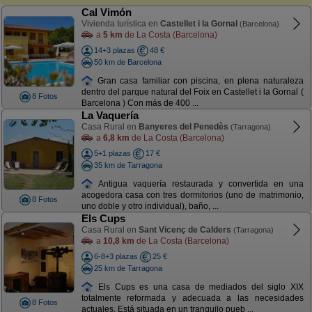
Cal Vimón
Vivienda turística en
Castellet i la Gornal
(Barcelona)
a
5 km
de La Costa (Barcelona)
14+3 plazas
48 €
50 km de Barcelona
Gran casa familiar con piscina, en plena naturaleza
dentro del parque natural del Foix en Castellet i la Gornal (
8 Fotos
Barcelona ) Con más de 400 ...
La Vaquería
Casa Rural en
Banyeres del Penedès
(Tarragona)
a
6,8 km
de La Costa (Barcelona)
5+1 plazas
17 €
35 km de Tarragona
Antigua vaquería restaurada y convertida en una
acogedora casa con tres dormitorios (uno de matrimonio,
8 Fotos
uno doble y otro individual), baño, ...
Els Cups
Casa Rural en
Sant Vicenç de Calders
(Tarragona)
a
10,8 km
de La Costa (Barcelona)
6-8+3 plazas
25 €
25 km de Tarragona
Els Cups es una casa de mediados del siglo XIX
totalmente reformada y adecuada a las necesidades
8 Fotos
actuales. Está situada en un tranquilo pueb ...