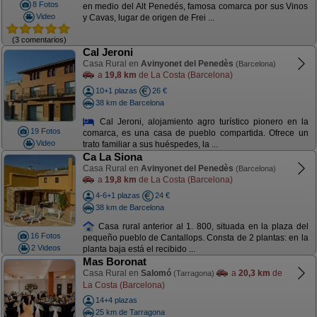
8 Fotos
en medio del Alt Penedés, famosa comarca por sus Vinos
Video
y Cavas, lugar de origen de Frei ...
(3 comentarios)
Cal Jeroni
Casa Rural en
Avinyonet del Penedès
(Barcelona)
a
19,8 km
de La Costa (Barcelona)
10+1 plazas
26 €
38 km de Barcelona
Cal Jeroni, alojamiento agro turístico pionero en la
19 Fotos
comarca, es una casa de pueblo compartida. Ofrece un
Video
trato familiar a sus huéspedes, la ...
Ca La Siona
Casa Rural en
Avinyonet del Penedès
(Barcelona)
a
19,8 km
de La Costa (Barcelona)
4-6+1 plazas
24 €
38 km de Barcelona
Casa rural anterior al 1. 800, situada en la plaza del
16 Fotos
pequeño pueblo de Cantallops. Consta de 2 plantas: en la
2 Videos
planta baja está el recibido ...
Mas Boronat
Casa Rural en
Salomó
a
20,3 km
de
(Tarragona)
La Costa (Barcelona)
14+4 plazas
25 km de Tarragona