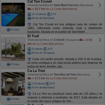
Cal Ton Cruset
Vivienda turística en
Sant Marti Sarroca
(Barcelona)
a
16,7 km
de La Costa (Barcelona)
10-13 plazas
27 €
69 km de Barcelona
Cal Ton Cruset es una antigua casa de campo de
1881, reformada como vivienda rural y totalmente
8 Fotos
equipada, situada en el pueblo de Sant Martí ...
El Trull
Vivienda turística en
Creixell
a
17,6
(Tarragona)
km
de La Costa (Barcelona)
10 plazas
10 €
20 km de Tarragona
Casa con jardín privado, situada a 200 m de la playa,
en zona contigua a un club social público que dispone de
8 Fotos
pistas de tenis, frontón, squ ...
Ca La Trini
Vivienda turística en
Torrelles de Foix
(Barcelona)
a
17,7 km
de La Costa (Barcelona)
2-10 plazas
20 €
70 km de Barcelona
Ca La Trini se construyó hace más de 125 años y se
empezó a reformar a mediados de 2017. Está situada en
8 Fotos
el centro del casco antiguo de Torr ...