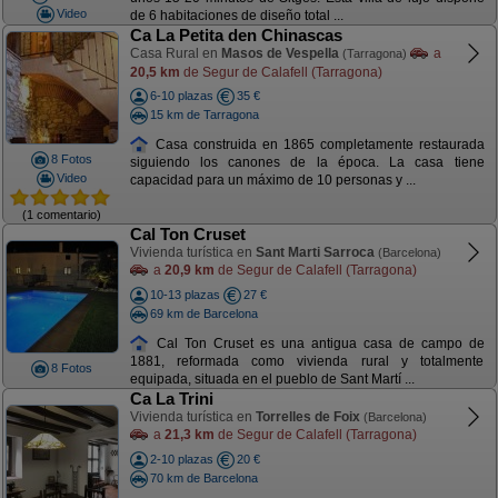
Video
de 6 habitaciones de diseño total ...
Ca La Petita den Chinascas
Casa Rural en
Masos de Vespella
a
(Tarragona)
20,5 km
de Segur de Calafell (Tarragona)
6-10 plazas
35 €
15 km de Tarragona
Casa construida en 1865 completamente restaurada
8 Fotos
siguiendo los canones de la época. La casa tiene
Video
capacidad para un máximo de 10 personas y ...
(1 comentario)
Cal Ton Cruset
Vivienda turística en
Sant Marti Sarroca
(Barcelona)
a
20,9 km
de Segur de Calafell (Tarragona)
10-13 plazas
27 €
69 km de Barcelona
Cal Ton Cruset es una antigua casa de campo de
1881, reformada como vivienda rural y totalmente
8 Fotos
equipada, situada en el pueblo de Sant Martí ...
Ca La Trini
Vivienda turística en
Torrelles de Foix
(Barcelona)
a
21,3 km
de Segur de Calafell (Tarragona)
2-10 plazas
20 €
70 km de Barcelona