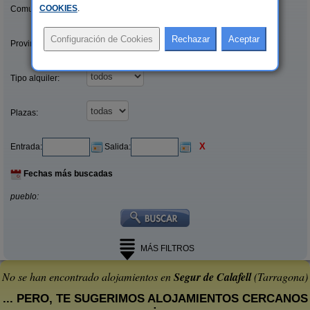
COOKIES
.
Comunidades:
Provincias/Islas:
Tipo alquiler:
Plazas:
X
Entrada:
Salida:
Fechas más buscadas
pueblo:
MÁS FILTROS
No se han encontrado alojamientos en
Segur de Calafell
(Tarragona)
... PERO, TE SUGERIMOS ALOJAMIENTOS CERCANOS
: