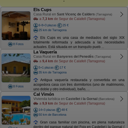
Els Cups
Casa Rural en
Sant Vicenç de Calders
(Tarragona)
a
7,3 km
de Segur de Calafell (Tarragona)
6-8+3 plazas
25 €
25 km de Tarragona
Els Cups es una casa de mediados del siglo XIX
totalmente reformada y adecuada a las necesidades
8 Fotos
actuales. Está situada en un tranquilo pueb ...
La Vaquería
Casa Rural en
Banyeres del Penedès
(Tarragona)
a
9,4 km
de Segur de Calafell (Tarragona)
5+1 plazas
17 €
35 km de Tarragona
Antigua vaquería restaurada y convertida en una
acogedora casa con tres dormitorios (uno de matrimonio,
8 Fotos
uno doble y otro individual), baño, ...
Cal Vimón
Vivienda turística en
Castellet i la Gornal
(Barcelona)
a
9,9 km
de Segur de Calafell (Tarragona)
14+3 plazas
48 €
50 km de Barcelona
Gran casa familiar con piscina, en plena naturaleza
dentro del parque natural del Foix en Castellet i la Gornal (