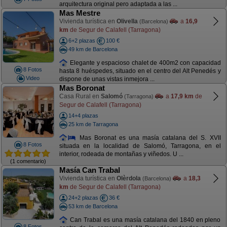
arquitectura original pero adaptada a las ...
Mas Mestre
Vivienda turística en
Olivella
a
16,9
(Barcelona)
km
de Segur de Calafell (Tarragona)
6+2 plazas
100 €
49 km de Barcelona
Elegante y espacioso chalet de 400m2 con capacidad
8 Fotos
hasta 8 huéspedes, situado en el centro del Alt Penedés y
Video
dispone de unas vistas inmejora ...
Mas Boronat
Casa Rural en
Salomó
a
17,9 km
de
(Tarragona)
Segur de Calafell (Tarragona)
14+4 plazas
25 km de Tarragona
Mas Boronat es una masía catalana del S. XVII
8 Fotos
situada en la localidad de Salomó, Tarragona, en el
interior, rodeada de montañas y viñedos. U ...
(1 comentario)
Masía Can Trabal
Vivienda turística en
Olèrdola
a
18,3
(Barcelona)
km
de Segur de Calafell (Tarragona)
24+2 plazas
36 €
53 km de Barcelona
Can Trabal es una masía catalana del 1840 en pleno
8 Fotos