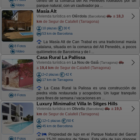
centro de la comarca del Alt Penedés rodeados por un
Video
parque natural, con un cautivador pa ...
Masía Alt
Vivienda turística en
Olèrdola
a
18,3
(Barcelona)
km
de Segur de Calafell (Tarragona)
10 plazas
30 €
53 km de Barcelona
La Masía Alt de Can Trabal es una tradicional masía
8 Fotos
catalana, situada en la comarca del Alt Penedés, a pocos
Video
quilómetros de Barcelona y de l ...
Casa Rural La Pallissa
Vivienda turística en
La Nou de Gaià
(Tarragona)
a
19,4 km
de Segur de Calafell (Tarragona)
2+2 plazas
42 €
17 km de Tarragona
La Casa Rural la Palissa es una construcción de
piedra vista restaurada y acogedora. Un lugar tranquilo
8 Fotos
para fines de semana / vacaciones en ...
Luxury Minimalist Villa In Sitges Hills
Vivienda turística en
Olivella
a
19,5
(Barcelona)
km
de Segur de Calafell (Tarragona)
12+1 plazas
50 €
45 km de Barcelona
Propiedad de lujo en el Parque Natural del Garraf
8 Fotos
unos 15-20 minutos de Sitges. Esta villa de lujo dispone