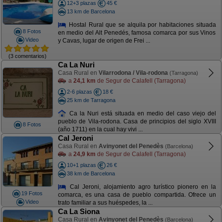
12+3 plazas
45 €
13 km de Barcelona
Hostal Rural que se alquila por habitaciones situada
8 Fotos
en medio del Alt Penedés, famosa comarca por sus Vinos
Video
y Cavas, lugar de origen de Frei ...
(3 comentarios)
Ca La Nuri
Casa Rural en
Vilarrodona / Vila-rodona
(Tarragona)
a
24,1 km
de Segur de Calafell (Tarragona)
2-6 plazas
18 €
25 km de Tarragona
Ca la Nuri está situada en medio del caso viejo del
pueblo de Vila-rodona. Casa de principios del siglo XVIII
8 Fotos
(año 1711) en la cual hay vivi ...
Cal Jeroni
Casa Rural en
Avinyonet del Penedès
(Barcelona)
a
24,9 km
de Segur de Calafell (Tarragona)
10+1 plazas
26 €
38 km de Barcelona
Cal Jeroni, alojamiento agro turístico pionero en la
19 Fotos
comarca, es una casa de pueblo compartida. Ofrece un
Video
trato familiar a sus huéspedes, la ...
Ca La Siona
Casa Rural en
Avinyonet del Penedès
(Barcelona)