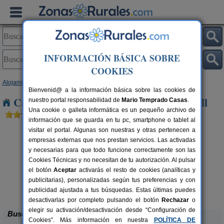
INFORMACIÓN BÁSICA SOBRE
COOKIES
Alojamientos
>
Cataluña
>
Tarragona
> Segur de Calafell
Bienvenid@ a la información básica sobre las cookies de
Casas Rurales cerca de Segur de Calafell
nuestro portal responsabilidad de
Mario Temprado Casas
.
Una cookie o galleta informática es un pequeño archivo de
información que se guarda en tu pc, smartphone o tablet al
visitar el portal. Algunas son nuestras y otras pertenecen a
empresas externas que nos prestan servicios. Las activadas
y necesarias para que todo funcione correctamente son las
Cookies Técnicas y no necesitan de tu autorización. Al pulsar
el botón
Aceptar
activarás el resto de cookies (analíticas y
publicitarias), personalizadas según tus preferencias y con
Lo Trabucador Alojamiento Rural
rs.
2-20 pers.
 €
25 €
publicidad ajustada a tus búsquedas. Estas últimas puedes
Poble Nou del Delta (Tarragona)
desde
desactivarlas por completo pulsando el botón
Rechazar
o
elegir su activación/desactivación desde “Configuración de
Buscar
Cookies”. Más información en nuestra
POLÍTICA DE