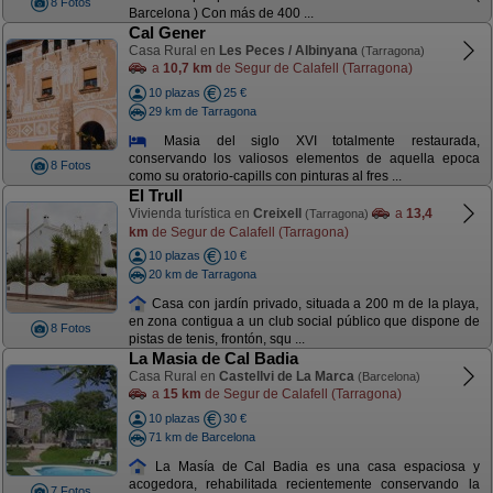
8 Fotos
Barcelona ) Con más de 400 ...
Cal Gener
Casa Rural en
Les Peces / Albinyana
(Tarragona)
a
10,7 km
de Segur de Calafell (Tarragona)
10 plazas
25 €
29 km de Tarragona
Masia del siglo XVI totalmente restaurada,
conservando los valiosos elementos de aquella epoca
8 Fotos
como su oratorio-capills con pinturas al fres ...
El Trull
Vivienda turística en
Creixell
a
13,4
(Tarragona)
km
de Segur de Calafell (Tarragona)
10 plazas
10 €
20 km de Tarragona
Casa con jardín privado, situada a 200 m de la playa,
en zona contigua a un club social público que dispone de
8 Fotos
pistas de tenis, frontón, squ ...
La Masia de Cal Badia
Casa Rural en
Castellvi de La Marca
(Barcelona)
a
15 km
de Segur de Calafell (Tarragona)
10 plazas
30 €
71 km de Barcelona
La Masía de Cal Badia es una casa espaciosa y
acogedora, rehabilitada recientemente conservando la
7 Fotos