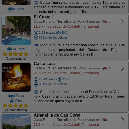
Ca La Trini se construyó hace más de 125 años y se
empezó a reformar a mediados de 2017. Está situada en
8 Fotos
el centro del casco antiguo de Torr ...
El Castell
Casa Rural en
Torrelles de Foix
a
(Barcelona)
21,5 km
de Segur de Calafell (Tarragona)
2-13 plazas
30 €
65 km de Barcelona
Antigua muralla de protección construida en el s. XVII,
14 Fotos
originalmente propiedad del Guerau de Peguera,
nominado en 1710 por el rey Carles II ...
(1 comentario)
Ca La Laia
Casa Rural en
Torrelles de Foix
a
(Barcelona)
21,5 km
de Segur de Calafell (Tarragona)
2-6+3 plazas
20 €
60 km de Barcelona
Ca la Laia se encuentra en el Penedès en la Vall del
8 Fotos
Foix. Casa rural fundada en el año 1879 por Pere Tropes,
Video
bisabuelo de quien hoy la ha h ...
(3 comentarios)
Arianel·la de Can Coral
Casa Rural en
Torrelles de Foix
a
(Barcelona)
22,6 km
de Segur de Calafell (Tarragona)