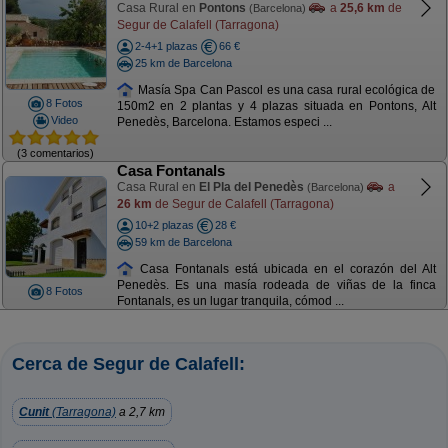
Casa Rural en
Pontons
a
25,6 km
de
(Barcelona)
Segur de Calafell (Tarragona)
2-4+1 plazas
66 €
25 km de Barcelona
Masía Spa Can Pascol es una casa rural ecológica de
8 Fotos
150m2 en 2 plantas y 4 plazas situada en Pontons, Alt
Video
Penedès, Barcelona. Estamos especi ...
(3 comentarios)
Casa Fontanals
Casa Rural en
El Pla del Penedès
a
(Barcelona)
26 km
de Segur de Calafell (Tarragona)
10+2 plazas
28 €
59 km de Barcelona
Casa Fontanals está ubicada en el corazón del Alt
Penedès. Es una masía rodeada de viñas de la finca
8 Fotos
Fontanals, es un lugar tranquila, cómod ...
Cerca de Segur de Calafell:
Cunit
(Tarragona)
a 2,7 km