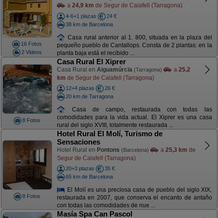
a
24,9 km
de Segur de Calafell (Tarragona)
4-6+1 plazas
24 €
38 km de Barcelona
Casa rural anterior al 1. 800, situada en la plaza del
16 Fotos
pequeño pueblo de Cantallops. Consta de 2 plantas: en la
2 Videos
planta baja está el recibido ...
Casa Rural El Xiprer
Casa Rural en
Aiguamúrcia
a
25,2
(Tarragona)
km
de Segur de Calafell (Tarragona)
12+4 plazas
26 €
20 km de Tarragona
Casa de campo, restaurada con todas las
comodidades para la vida actual. El Xiprer es una casa
8 Fotos
rural del siglo XVIII, totalmente restaurada ...
Hotel Rural El Molí, Turismo de
Sensaciones
Hotel Rural en
Pontons
a
25,3 km
de
(Barcelona)
Segur de Calafell (Tarragona)
20+3 plazas
35 €
65 km de Barcelona
El Molí es una preciosa casa de pueblo del siglo XIX,
8 Fotos
restaurada en 2007, que conserva el encanto de antaño
con todas las comodidades de nue ...
Masía Spa Can Pascol