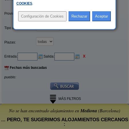
COOKIES
.
Provincias/Islas:
Tipo alquiler:
Plazas:
X
Entrada:
Salida:
Fechas más buscadas
pueblo:
MÁS FILTROS
No se han encontrado alojamientos en
Mediona
(Barcelona)
... PERO, TE SUGERIMOS ALOJAMIENTOS CERCANOS
: