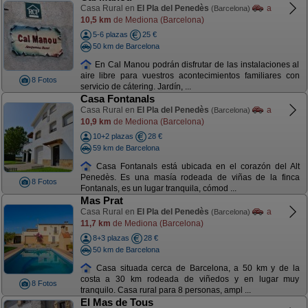
Casa Rural en
El Pla del Penedès
a
(Barcelona)
10,5 km
de Mediona (Barcelona)
5-6 plazas
25 €
50 km de Barcelona
En Cal Manou podrán disfrutar de las instalaciones al
aire libre para vuestros acontecimientos familiares con
8 Fotos
servicio de cátering. Jardín, ...
Casa Fontanals
Casa Rural en
El Pla del Penedès
a
(Barcelona)
10,9 km
de Mediona (Barcelona)
10+2 plazas
28 €
59 km de Barcelona
Casa Fontanals está ubicada en el corazón del Alt
Penedès. Es una masía rodeada de viñas de la finca
8 Fotos
Fontanals, es un lugar tranquila, cómod ...
Mas Prat
Casa Rural en
El Pla del Penedès
a
(Barcelona)
11,7 km
de Mediona (Barcelona)
8+3 plazas
28 €
50 km de Barcelona
Casa situada cerca de Barcelona, a 50 km y de la
costa a 30 km rodeada de viñedos y en lugar muy
8 Fotos
tranquilo. Casa rural para 8 personas, ampl ...
El Mas de Tous