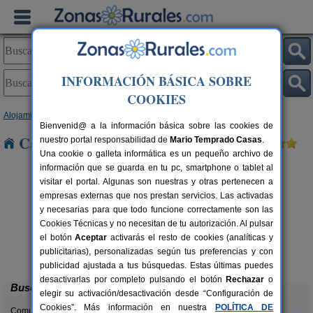
INFORMACIÓN BÁSICA SOBRE
COOKIES
Alojamientos
>
Cataluña
>
Barcelona
> Mediona
Bienvenid@ a la información básica sobre las cookies de
Casas Rurales cerca de Mediona
nuestro portal responsabilidad de
Mario Temprado Casas
.
Una cookie o galleta informática es un pequeño archivo de
información que se guarda en tu pc, smartphone o tablet al
visitar el portal. Algunas son nuestras y otras pertenecen a
empresas externas que nos prestan servicios. Las activadas
y necesarias para que todo funcione correctamente son las
Cookies Técnicas y no necesitan de tu autorización. Al pulsar
el botón
Aceptar
activarás el resto de cookies (analíticas y
Cal Ponç de Belians
rs.
10-19+5 pers.
publicitarias), personalizadas según tus preferencias y con
 €
33 €
Vallcebre (Barcelona)
desde
publicidad ajustada a tus búsquedas. Estas últimas puedes
desactivarlas por completo pulsando el botón
Rechazar
o
Buscar
elegir su activación/desactivación desde “Configuración de
Cookies”. Más información en nuestra
POLÍTICA DE
Comunidades: