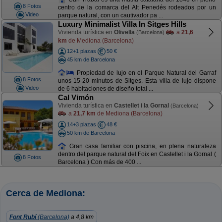
8 Fotos
centro de la comarca del Alt Penedés rodeados por un
Video
parque natural, con un cautivador pa ...
Luxury Minimalist Villa In Sitges Hills
Vivienda turística en
Olivella
a
21,6
(Barcelona)
km
de Mediona (Barcelona)
12+1 plazas
50 €
45 km de Barcelona
Propiedad de lujo en el Parque Natural del Garraf
8 Fotos
unos 15-20 minutos de Sitges. Esta villa de lujo dispone
Video
de 6 habitaciones de diseño total ...
Cal Vimón
Vivienda turística en
Castellet i la Gornal
(Barcelona)
a
21,7 km
de Mediona (Barcelona)
14+3 plazas
48 €
50 km de Barcelona
Gran casa familiar con piscina, en plena naturaleza
dentro del parque natural del Foix en Castellet i la Gornal (
8 Fotos
Barcelona ) Con más de 400 ...
Cerca de Mediona:
Font Rubí
(Barcelona)
a 4,8 km