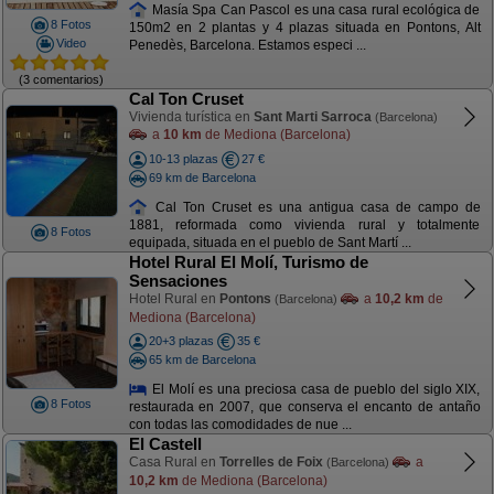
Masía Spa Can Pascol es una casa rural ecológica de
8 Fotos
150m2 en 2 plantas y 4 plazas situada en Pontons, Alt
Video
Penedès, Barcelona. Estamos especi ...
(3 comentarios)
Cal Ton Cruset
Vivienda turística en
Sant Marti Sarroca
(Barcelona)
a
10 km
de Mediona (Barcelona)
10-13 plazas
27 €
69 km de Barcelona
Cal Ton Cruset es una antigua casa de campo de
1881, reformada como vivienda rural y totalmente
8 Fotos
equipada, situada en el pueblo de Sant Martí ...
Hotel Rural El Molí, Turismo de
Sensaciones
Hotel Rural en
Pontons
a
10,2 km
de
(Barcelona)
Mediona (Barcelona)
20+3 plazas
35 €
65 km de Barcelona
El Molí es una preciosa casa de pueblo del siglo XIX,
8 Fotos
restaurada en 2007, que conserva el encanto de antaño
con todas las comodidades de nue ...
El Castell
Casa Rural en
Torrelles de Foix
a
(Barcelona)
10,2 km
de Mediona (Barcelona)