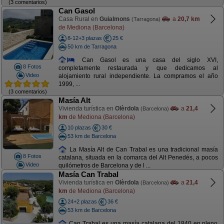
(3 comentarios)
Can Gasol
Casa Rural en
Guialmons
a
20,7 km
(Tarragona)
de Mediona (Barcelona)
8-12+3 plazas
25 €
50 km de Tarragona
Can Gasol es una casa del siglo XVI,
8 Fotos
completamente restaurada y que dedicamos al
Video
alojamiento rural independiente. La compramos el año
1999, ...
(3 comentarios)
Masía Alt
Vivienda turística en
Olèrdola
a
21,4
(Barcelona)
km
de Mediona (Barcelona)
10 plazas
30 €
53 km de Barcelona
La Masía Alt de Can Trabal es una tradicional masía
8 Fotos
catalana, situada en la comarca del Alt Penedés, a pocos
Video
quilómetros de Barcelona y de l ...
Masía Can Trabal
Vivienda turística en
Olèrdola
a
21,4
(Barcelona)
km
de Mediona (Barcelona)
24+2 plazas
36 €
53 km de Barcelona
Can Trabal es una masía catalana del 1840 en pleno