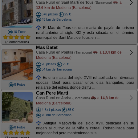
Casa Rural en
Sant Martí de Tous
a
(Barcelona)
12,6 km
de Mediona (Barcelona)
6+6 plazas
25 €
45 km de Barcelona
El Mas de Tous es una masia de payés de turismo
10 Fotos
rural anterior al siglo XIX y está situada en el término
municipal de Sant Martí de Tous, en ...
(3 comentarios)
Mas Batet
Casa Rural en
Pontils
a
13,4 km
de
(Tarragona)
Mediona (Barcelona)
20 plazas
25 €
54 km de Tarragona
Es una masía del siglo XVIII rehabilitada en diversas
épocas. Ideal para pasar unos días tranquilos, para
8 Fotos
relajarse del estrés, donde disfru ...
Can Pere Martí
Casa Rural en
Jorba
a
14,8 km
de
(Barcelona)
Mediona (Barcelona)
4-8+1 plazas
35 €
70 km de Barcelona
Antigua Masovería del siglo XVII, dedicada en su
8 Fotos
origen al cultivo de la viña y cereal. Rehabilitada para
mejor confort pero manteniendo sus ...
(2 comentarios)