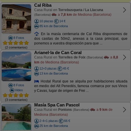
Cal Riba
Casa Rural en
Torrebusqueta / La Llacuna
a
7,8 km
de Mediona (Barcelona)
(Barcelona)
10 plazas
14 €
85 km de Barcelona
En la masía centenaria de Cal Riba disponemos de
8 Fotos
dos casitas de 50m2, anexas a la casa principal, que
ponemos a vuestra disposición para que ...
(2 comentarios)
Arianel·la de Can Coral
Casa Rural en
Torrelles de Foix
a
8,8
(Barcelona)
km
de Mediona (Barcelona)
12+3 plazas
45 €
13 km de Barcelona
Hostal Rural que se alquila por habitaciones situada
8 Fotos
en medio del Alt Penedés, famosa comarca por sus Vinos
Video
y Cavas, lugar de origen de Frei ...
(3 comentarios)
Masía Spa Can Pascol
Casa Rural en
Pontons
a
9 km
de
(Barcelona)
Mediona (Barcelona)
2-4+1 plazas
66 €
25 km de Barcelona