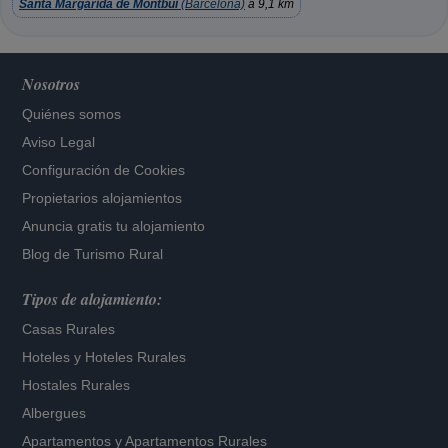
Santa Margarida de Montbui
(Barcelona)
a 9,1 km
Nosotros
Quiénes somos
Aviso Legal
Configuración de Cookies
Propietarios alojamientos
Anuncia gratis tu alojamiento
Blog de Turismo Rural
Tipos de alojamiento:
Casas Rurales
Hoteles
y
Hoteles Rurales
Hostales Rurales
Albergues
Apartamentos
y
Apartamentos Rurales