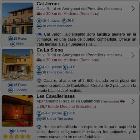
Cal Jeroni
Casa Rural en
Avinyonet del Penedès
(Barcelona)
a
20 km
de Mediona (Barcelona)
10+1 plazas
26 €
38 km de Barcelona
Cal Jeroni, alojamiento agro turístico pionero en la
19 Fotos
comarca, es una casa de pueblo compartida. Ofrece un
Video
trato familiar a sus huéspedes, la ...
Ca La Siona
Casa Rural en
Avinyonet del Penedès
(Barcelona)
a
20 km
de Mediona (Barcelona)
4-6+1 plazas
24 €
38 km de Barcelona
Casa rural anterior al 1. 800, situada en la plaza del
16 Fotos
pequeño pueblo de Cantallops. Consta de 2 plantas: en la
2 Videos
planta baja está el recibido ...
Les Cavallerisses
Apartamentos Rurales en
Guialmons
(Tarragona)
a
20,7 km
de Mediona (Barcelona)
2-4+1 plazas
26 €
50 km de Tarragona
Hemos rehabilitado un espacio en la parte baja de la
8 Fotos
casa, donde antiguamente estaban los animales y la
hemos convertido en un confortable a ...