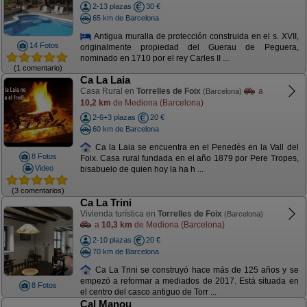
2-13 plazas
30 €
65 km de Barcelona
Antigua muralla de protección construida en el s. XVII,
14 Fotos
originalmente propiedad del Guerau de Peguera,
nominado en 1710 por el rey Carles II ...
(1 comentario)
Ca La Laia
Casa Rural en
Torrelles de Foix
a
(Barcelona)
10,2 km
de Mediona (Barcelona)
2-6+3 plazas
20 €
60 km de Barcelona
Ca la Laia se encuentra en el Penedès en la Vall del
8 Fotos
Foix. Casa rural fundada en el año 1879 por Pere Tropes,
Video
bisabuelo de quien hoy la ha h ...
(3 comentarios)
Ca La Trini
Vivienda turística en
Torrelles de Foix
(Barcelona)
a
10,3 km
de Mediona (Barcelona)
2-10 plazas
20 €
70 km de Barcelona
Ca La Trini se construyó hace más de 125 años y se
empezó a reformar a mediados de 2017. Está situada en
8 Fotos
el centro del casco antiguo de Torr ...
Cal Manou