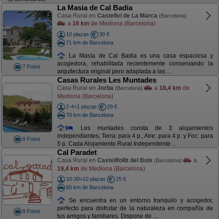
La Masia de Cal Badia
Casa Rural en
Castellvi de La Marca
(Barcelona)
a
16 km
de Mediona (Barcelona)
10 plazas
30 €
71 km de Barcelona
La Masía de Cal Badia es una casa espaciosa y
acogedora, rehabilitada recientemente conservando la
7 Fotos
arquitectura original pero adaptada a las ...
Casas Rurales Les Muntades
Casa Rural en
Jorba
a
18,4 km
de
(Barcelona)
Mediona (Barcelona)
2-4+1 plazas
29 €
70 km de Barcelona
Les muntades consta de 3 alojamientos
independientes, Terra: para 4 p., Aire: para 4 p. y Foc: para
8 Fotos
5 p. Cada Alojamiento Rural Independente ...
Cal Paradet
Casa Rural en
Castellfollit del Boix
a
(Barcelona)
19,4 km
de Mediona (Barcelona)
10-30+10 plazas
25 €
60 km de Barcelona
Se encuentra en un entorno tranquilo y acogedor,
perfecto para disfrutar de la naturaleza en compañía de
8 Fotos
tus amigos y familiares. Dispone de ...