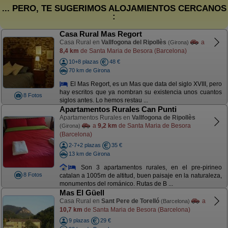
... PERO, TE SUGERIMOS ALOJAMIENTOS CERCANOS
:
Casa Rural Mas Regort
Casa Rural en
Vallfogona del Ripollès
a
(Girona)
8,4 km
de Santa Maria de Besora (Barcelona)
10+8 plazas
48 €
70 km de Girona
El Mas Regort, es un Mas que data del siglo XVIII, pero
hay escritos que ya nombran su existencia unos cuantos
8 Fotos
siglos antes. Lo hemos restau ...
Apartamentos Rurales Can Punti
Apartamentos Rurales en
Vallfogona de Ripollès
a
9,2 km
de Santa Maria de Besora
(Girona)
(Barcelona)
2-7+2 plazas
35 €
13 km de Girona
Son 3 apartamentos rurales, en el pre-pirineo
8 Fotos
catalan a 1005m de altitud, buen paisaje en la naturaleza,
monumentos del románico. Rutas de B ...
Mas El Güell
Casa Rural en
Sant Pere de Torelló
a
(Barcelona)
10,7 km
de Santa Maria de Besora (Barcelona)
9 plazas
29 €