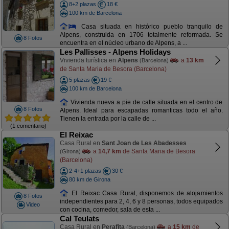
8+2 plazas
18 €
100 km de Barcelona
Casa situada en histórico pueblo tranquilo de
Alpens, construida en 1706 totalmente reformada. Se
8 Fotos
encuentra en el núcleo urbano de Alpens, a ...
Les Pallisses - Alpens Holidays
Vivienda turística en
Alpens
a
13 km
(Barcelona)
de Santa Maria de Besora (Barcelona)
5 plazas
19 €
100 km de Barcelona
Vivienda nueva a pie de calle situada en el centro de
8 Fotos
Alpens. Ideal para escapadas romanticas todo el año.
Tienen la entrada por la calle de ...
(1 comentario)
El Reixac
Casa Rural en
Sant Joan de Les Abadesses
a
14,7 km
de Santa Maria de Besora
(Girona)
(Barcelona)
2-4+1 plazas
30 €
80 km de Girona
El Reixac Casa Rural, disponemos de alojamientos
8 Fotos
independientes para 2, 4, 6 y 8 personas, todos equipados
Video
con cocina, comedor, sala de esta ...
Cal Teulats
Casa Rural en
Perafita
a
15 km
de
(Barcelona)