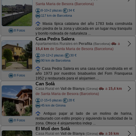
Santa Maria de Besora (Barcelona)
8-10+2 plazas
34 €
117 km de Barcelona
Masia típica catalana del año 1783 toda construida
con piedra de la zona y ubicada en un lugar muy tranquilo
8 Fotos
y bonito rodeada de naturaleza ...
Casa Pedra Salera
Apartamentos Rurales en
Perafita
a
(Barcelona)
15,4 km
de Santa Maria de Besora (Barcelona)
10-12+2 plazas
30 €
90 km de Barcelona
Casa Pedra Salera es una casa rural construida en el
año 1973 por nuestros bisabuelos del Forn Franquesa
8 Fotos
1952 y restaurada para el alojamien ...
Can Solà
Casa Rural en
Vall de Bianya
a
15,4 km
(Girona)
de Santa Maria de Besora (Barcelona)
2-15+5 plazas
28 €
45 km de Girona
Antiguo pajar al lado de un molino de harina,
restaurado con estilo propio y siguiendo la rusticidad de la
8 Fotos
zona. Ofrece 4 alojamientos indep ...
El Molí den Solà
Casa Rural en
Vall de Bianya
a
16 km
(Girona)