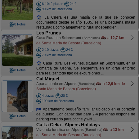
6-10+2 plazas
24 €
90 km de Barcelona
La Cirera es una masía de la que se conocen
documentos desde el año 1635, es una pequeña masía
8 Fotos
restaurada como alojamiento rural independien ...
Les Prunes
Casa Rural en
Sobremunt
a
12,7 km
(Barcelona)
de Santa Maria de Besora (Barcelona)
2-10 plazas
24 €
70 km de Barcelona
Casa Rural Les Prunes, situada en Sobremunt, en la
Comarca de Osona. Se encuentra en un gran entorno
8 Fotos
para realizar todo tipo de excursiones ...
Cal Miquel
Apartamento en
Alpens
a
12,9 km
de
(Barcelona)
Santa Maria de Besora (Barcelona)
4 plazas
20 €
100 km de Barcelona
Apartamento pequeño familiar ubicado en el corazón
del pueblo. Con capacidad para 2-4 personas dispone de
8 Fotos
parking cerrado para coche y wifi ...
Ca La Celia - Alpens Holidays
Vivienda turística en
Alpens
a
13 km
(Barcelona)
de Santa Maria de Besora (Barcelona)