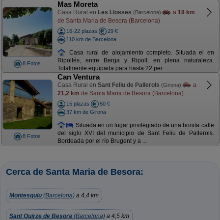
Mas Moreta
Casa Rural en
Les Llosses
a
18 km
(Barcelona)
de Santa Maria de Besora (Barcelona)
16-22 plazas
29 €
110 km de Barcelona
Casa rural de alojamiento completo. Situada el en
Ripollés, entre Berga y Ripoll, en plena naturaleza.
8 Fotos
Totalmente equipada para hasta 22 per ...
Can Ventura
Casa Rural en
Sant Feliu de Pallerols
a
(Girona)
21,2 km
de Santa Maria de Besora (Barcelona)
15 plazas
50 €
37 km de Girona
Situada en un lugar privilegiado de una bonita calle
del siglo XVI del municipio de Sant Feliu de Pallerols.
8 Fotos
Bordeada por el río Brugent y a ...
Cerca de Santa Maria de Besora:
Montesquiu
(Barcelona)
a 4,4 km
Sant Quirze de Besora
(Barcelona)
a 4,5 km