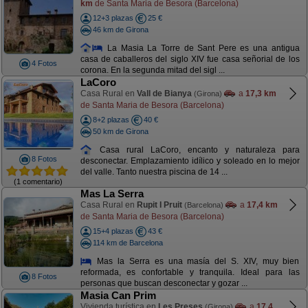
km
de Santa Maria de Besora (Barcelona)
12+3 plazas
25 €
46 km de Girona
La Masia La Torre de Sant Pere es una antigua
casa de caballeros del siglo XIV fue casa señorial de los
4 Fotos
corona. En la segunda mitad del sigl ...
LaCoro
Casa Rural en
Vall de Bianya
a
17,3 km
(Girona)
de Santa Maria de Besora (Barcelona)
8+2 plazas
40 €
50 km de Girona
Casa rural LaCoro, encanto y naturaleza para
8 Fotos
desconectar. Emplazamiento idílico y soleado en lo mejor
del valle. Tanto nuestra piscina de 14 ...
(1 comentario)
Mas La Serra
Casa Rural en
Rupit I Pruit
a
17,4 km
(Barcelona)
de Santa Maria de Besora (Barcelona)
15+4 plazas
43 €
114 km de Barcelona
Mas la Serra es una masía del S. XIV, muy bien
reformada, es confortable y tranquila. Ideal para las
8 Fotos
personas que buscan desconectar y gozar ...
Masia Can Prim
Vivienda turística en
Les Preses
a
17,4
(Girona)