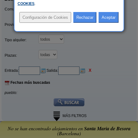
COOKIES
.
Comunidades:
Provincias/Islas:
Tipo alquiler:
Plazas:
X
Entrada:
Salida:
Fechas más buscadas
pueblo:
MÁS FILTROS
No se han encontrado alojamientos en
Santa Maria de Besora
(Barcelona)