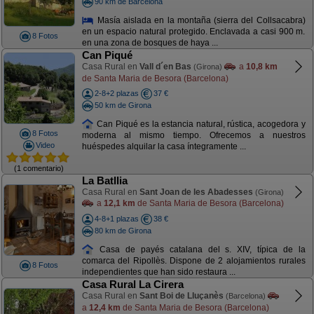
90 km de Barcelona
Masía aislada en la montaña (sierra del Collsacabra)
en un espacio natural protegido. Enclavada a casi 900 m.
8 Fotos
en una zona de bosques de haya ...
Can Piqué
Casa Rural en
Vall d´en Bas
a
10,8 km
(Girona)
de Santa Maria de Besora (Barcelona)
2-8+2 plazas
37 €
50 km de Girona
Can Piqué es la estancia natural, rústica, acogedora y
8 Fotos
moderna al mismo tiempo. Ofrecemos a nuestros
Video
huéspedes alquilar la casa íntegramente ...
(1 comentario)
La Batllia
Casa Rural en
Sant Joan de les Abadesses
(Girona)
a
12,1 km
de Santa Maria de Besora (Barcelona)
4-8+1 plazas
38 €
80 km de Girona
Casa de payés catalana del s. XIV, típica de la
comarca del Ripollès. Dispone de 2 alojamientos rurales
8 Fotos
independientes que han sido restaura ...
Casa Rural La Cirera
Casa Rural en
Sant Boi de Lluçanès
(Barcelona)
a
12,4 km
de Santa Maria de Besora (Barcelona)