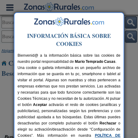
INFORMACIÓN BÁSICA SOBRE
COOKIES
Alojamientos
>
Cataluña
>
Barcelona
> Santa Maria de Besora
Bienvenid@ a la información básica sobre las cookies de
Casas Rurales cerca de Santa Maria de
nuestro portal responsabilidad de
Mario Temprado Casas
.
Una cookie o galleta informática es un pequeño archivo de
Besora
información que se guarda en tu pc, smartphone o tablet al
visitar el portal. Algunas son nuestras y otras pertenecen a
empresas externas que nos prestan servicios. Las activadas
y necesarias para que todo funcione correctamente son las
Cookies Técnicas y no necesitan de tu autorización. Al pulsar
el botón
Aceptar
activarás el resto de cookies (analíticas y
publicitarias), personalizadas según tus preferencias y con
publicidad ajustada a tus búsquedas. Estas últimas puedes
El Mas de Tous
rs.
6+6 pers.
 €
25 €
Sant Martí de Tous (Barcelona)
desde
desactivarlas por completo pulsando el botón
Rechazar
o
elegir su activación/desactivación desde “Configuración de
Cookies”. Más información en nuestra
POLÍTICA DE
Buscar