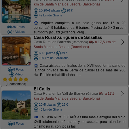
km
de Santa Maria de Besora (Barcelona)
15-20+1 plazas
20 €
49 km de Girona
Alquiler completo a un solo grupo (de 15 a 20
35 Fotos
personas). 9 habitaciones, 6 baños. Piscina de 9 x 3 m con
4 Videos
surtidor y jacuzzi (exterior). Pérg ...
Casa Rural Xuriguera de Salsellas
Casa Rural en
Borreda
a
17,5 km
de
(Barcelona)
Santa Maria de Besora (Barcelona)
6-13 plazas
39 €
100 km de Barcelona
Casa aislada de finales del s. XVIII que forma parte de
8 Fotos
la finca privada de la Serra de Salsellas de más de 200
Video
Ha. Recién rehabilitadaha ll ...
(1 comentario)
El Callís
Casa Rural en
La Vall de Bianya
a
17,5
(Girona)
km
de Santa Maria de Besora (Barcelona)
20+5 plazas
22 €
40 km de Girona
La Casa Rural El Callís es una masia antigua del siglo
XVIII totalmente reformada y restaurada para atender al
8 Fotos
turismo rural, con todas las ...