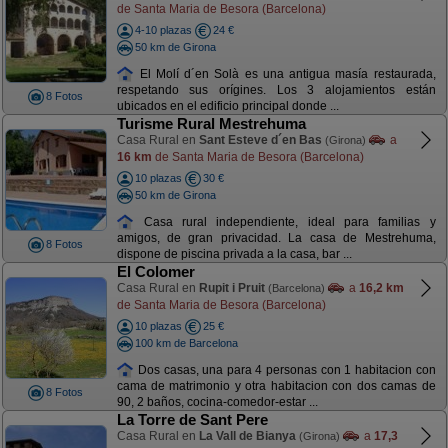
de Santa Maria de Besora (Barcelona)
4-10 plazas
24 €
50 km de Girona
El Molí d´en Solà es una antigua masía restaurada,
respetando sus orígines. Los 3 alojamientos están
8 Fotos
ubicados en el edificio principal donde ...
Turisme Rural Mestrehuma
Casa Rural en
Sant Esteve d´en Bas
a
(Girona)
16 km
de Santa Maria de Besora (Barcelona)
10 plazas
30 €
50 km de Girona
Casa rural independiente, ideal para familias y
amigos, de gran privacidad. La casa de Mestrehuma,
8 Fotos
dispone de piscina privada a la casa, bar ...
El Colomer
Casa Rural en
Rupit i Pruit
a
16,2 km
(Barcelona)
de Santa Maria de Besora (Barcelona)
10 plazas
25 €
100 km de Barcelona
Dos casas, una para 4 personas con 1 habitacion con
cama de matrimonio y otra habitacion con dos camas de
8 Fotos
90, 2 baños, cocina-comedor-estar ...
La Torre de Sant Pere
Casa Rural en
La Vall de Bianya
a
17,3
(Girona)