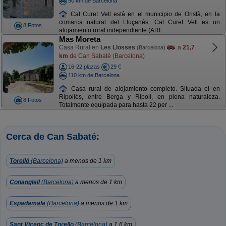
90 km de Barcelona
Cal Curet Vell está en el municipio de Oristà, en la
comarca natural del Lluçanès. Cal Curet Vell es un
8 Fotos
alojamiento rural independiente (ARI ...
Mas Moreta
Casa Rural en
Les Llosses
a
21,7
(Barcelona)
km
de Can Sabaté (Barcelona)
16-22 plazas
29 €
110 km de Barcelona
Casa rural de alojamiento completo. Situada el en
Ripollés, entre Berga y Ripoll, en plena naturaleza.
8 Fotos
Totalmente equipada para hasta 22 per ...
Cerca de Can Sabaté:
Torelló
(Barcelona)
a menos de 1 km
Conanglell
(Barcelona)
a menos de 1 km
Espadamala
(Barcelona)
a menos de 1 km
Sant Viçenç de Torello
(Barcelona)
a 1,6 km