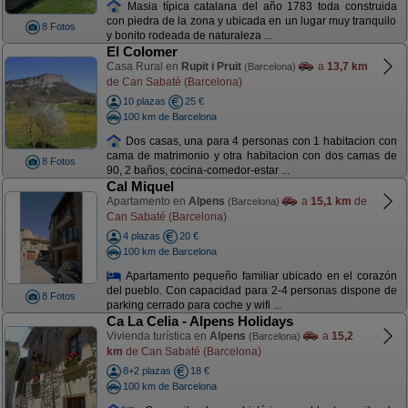
Masia típica catalana del año 1783 toda construida
con piedra de la zona y ubicada en un lugar muy tranquilo
8 Fotos
y bonito rodeada de naturaleza ...
El Colomer
Casa Rural en
Rupit i Pruit
a
13,7 km
(Barcelona)
de Can Sabaté (Barcelona)
10 plazas
25 €
100 km de Barcelona
Dos casas, una para 4 personas con 1 habitacion con
cama de matrimonio y otra habitacion con dos camas de
8 Fotos
90, 2 baños, cocina-comedor-estar ...
Cal Miquel
Apartamento en
Alpens
a
15,1 km
de
(Barcelona)
Can Sabaté (Barcelona)
4 plazas
20 €
100 km de Barcelona
Apartamento pequeño familiar ubicado en el corazón
del pueblo. Con capacidad para 2-4 personas dispone de
8 Fotos
parking cerrado para coche y wifi ...
Ca La Celia - Alpens Holidays
Vivienda turística en
Alpens
a
15,2
(Barcelona)
km
de Can Sabaté (Barcelona)
8+2 plazas
18 €
100 km de Barcelona