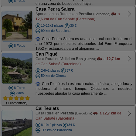
8 Fotos
en una zona de bosques de haya ...
Casa Pedra Salera
Apartamentos Rurales en
Perafita
a
(Barcelona)
12,6 km
de Can Sabaté (Barcelona)
10-12+2 plazas
30 €
90 km de Barcelona
Casa Pedra Salera es una casa rural construida en el
año 1973 por nuestros bisabuelos del Forn Franquesa
8 Fotos
1952 y restaurada para el alojamien ...
Can Piqué
Casa Rural en
Vall d´en Bas
a
12,7 km
(Girona)
de Can Sabaté (Barcelona)
2-8+2 plazas
37 €
50 km de Girona
Can Piqué es la estancia natural, rústica, acogedora y
8 Fotos
moderna al mismo tiempo. Ofrecemos a nuestros
Video
huéspedes alquilar la casa íntegramente ...
(1 comentario)
Cal Teulats
Casa Rural en
Perafita
a
12,7 km
de
(Barcelona)
Can Sabaté (Barcelona)
8-10+2 plazas
34 €
117 km de Barcelona