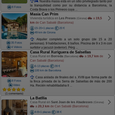
Nuestra masia está en un sitio privilegiado tanto por
la tranquilidad como por su distancia a Barcelona, la
8 Fotos
Costa Brava o los Pirineos cuya ...
Masia Can Prim
Vivienda turística en
Les Preses
a
19,5
(Girona)
km
de Can Sabaté (Barcelona)
15-20+1 plazas
20 €
49 km de Girona
Alquiler completo a un solo grupo (de 15 a 20
35 Fotos
personas). 9 habitaciones, 6 baños. Piscina de 9 x 3 m con
4 Videos
surtidor y jacuzzi (exterior). Pérg ...
Casa Rural Xuriguera de Salsellas
Casa Rural en
Borreda
a
19,7 km
de
(Barcelona)
Can Sabaté (Barcelona)
6-13 plazas
39 €
100 km de Barcelona
Casa aislada de finales del s. XVIII que forma parte de
8 Fotos
la finca privada de la Serra de Salsellas de más de 200
Video
Ha. Recién rehabilitadaha ll ...
(1 comentario)
La Batllia
Casa Rural en
Sant Joan de les Abadesses
(Girona)
a
20,3 km
de Can Sabaté (Barcelona)
4-8+1 plazas
38 €