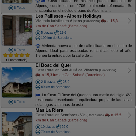
Casa situada en histórico pueblo tranquilo de
Alpens, construida en 1706 totalmente reformada. Se
8 Fotos
encuentra en el núcleo urbano de Alpens, a ...
Les Pallisses - Alpens Holidays
Vivienda turística en
Alpens
a
15,3
(Barcelona)
km
de Can Sabaté (Barcelona)
5 plazas
19 €
100 km de Barcelona
Vivienda nueva a pie de calle situada en el centro de
8 Fotos
Alpens. Ideal para escapadas romanticas todo el año.
Tienen la entrada por la calle de ...
(1 comentario)
El Bosc del Quer
Casa Rural en
Sant Julià de Vilatorta
(Barcelona)
a
15,3 km
de Can Sabaté (Barcelona)
2-8 plazas
25 €
80 km de Barcelona
La Casa El Bosc del Quer es una masía del siglo XVI,
restaurada, respetando l´arquitectura propia de las casas
8 Fotos
solariegas catalanas de este ...
Mas La Riera
Casa Rural en
Sentfores / Vic
a
15,5
(Barcelona)
km
de Can Sabaté (Barcelona)
10 plazas
29 €
70 km de Barcelona