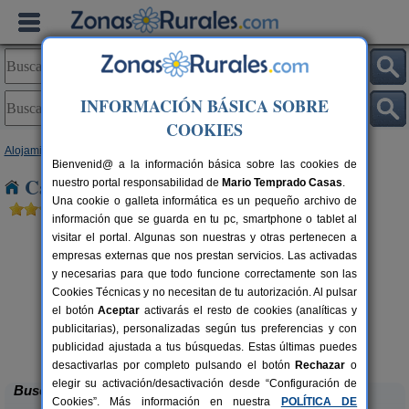
INFORMACIÓN BÁSICA SOBRE
COOKIES
Alojamientos
>
Cataluña
>
Barcelona
> Can Sabaté
Bienvenid@ a la información básica sobre las cookies de
Casas Rurales cerca de Can Sabaté
nuestro portal responsabilidad de
Mario Temprado Casas
.
Una cookie o galleta informática es un pequeño archivo de
información que se guarda en tu pc, smartphone o tablet al
visitar el portal. Algunas son nuestras y otras pertenecen a
empresas externas que nos prestan servicios. Las activadas
y necesarias para que todo funcione correctamente son las
Cookies Técnicas y no necesitan de tu autorización. Al pulsar
el botón
Aceptar
activarás el resto de cookies (analíticas y
publicitarias), personalizadas según tus preferencias y con
Can Fontanelles
rs.
19-23+2 pers.
 €
33 €
publicidad ajustada a tus búsquedas. Estas últimas puedes
Castellfollit del Boix (Barcelona)
desde
desactivarlas por completo pulsando el botón
Rechazar
o
elegir su activación/desactivación desde “Configuración de
Buscar
Cookies”. Más información en nuestra
POLÍTICA DE