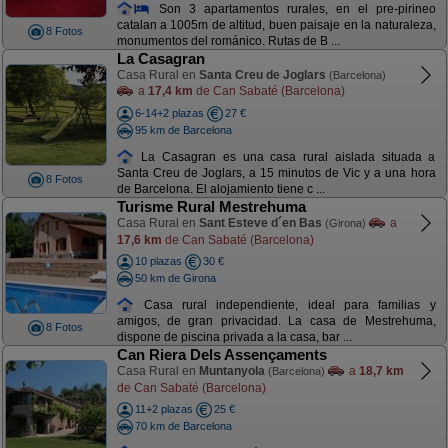
Son 3 apartamentos rurales, en el pre-pirineo
catalan a 1005m de altitud, buen paisaje en la naturaleza,
8 Fotos
monumentos del románico. Rutas de B ...
La Casagran
Casa Rural en
Santa Creu de Joglars
(Barcelona)
a
17,4 km
de Can Sabaté (Barcelona)
6-14+2 plazas
27 €
95 km de Barcelona
La Casagran es una casa rural aislada situada a
Santa Creu de Joglars, a 15 minutos de Vic y a una hora
8 Fotos
de Barcelona. El alojamiento tiene c ...
Turisme Rural Mestrehuma
Casa Rural en
Sant Esteve d´en Bas
a
(Girona)
17,6 km
de Can Sabaté (Barcelona)
10 plazas
30 €
50 km de Girona
Casa rural independiente, ideal para familias y
amigos, de gran privacidad. La casa de Mestrehuma,
8 Fotos
dispone de piscina privada a la casa, bar ...
Can Riera Dels Assençaments
Casa Rural en
Muntanyola
a
18,7 km
(Barcelona)
de Can Sabaté (Barcelona)
11+2 plazas
25 €
70 km de Barcelona