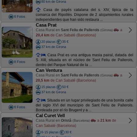
80 km de Girona
Casa de payés catalana del s. XIV, típica de la
comarca del Ripollès. Dispone de 2 alojamientos rurales
8 Fotos
independientes que han sido restaura ...
Casa Prat
Casa Rural en
Sant Feliu de Pallerols
a
(Girona)
20,4 km
de Can Sabaté (Barcelona)
20 plazas
35 €
37 km de Girona
Casa Prat es una antigua masia pairal, datada del
S. XIII, situada en el núcleo de Sant Feliu de Pallerols,
8 Fotos
dentro del Parque Natural de la ...
Can Ventura
Casa Rural en
Sant Feliu de Pallerols
a
(Girona)
20,5 km
de Can Sabaté (Barcelona)
15 plazas
50 €
37 km de Girona
Situada en un lugar privilegiado de una bonita calle
del siglo XVI del municipio de Sant Feliu de Pallerols.
8 Fotos
Bordeada por el río Brugent y a ...
Cal Curet Vell
Casa Rural en
Oristà
a
21 km
de
(Barcelona)
Can Sabaté (Barcelona)
6-15 plazas
30 €