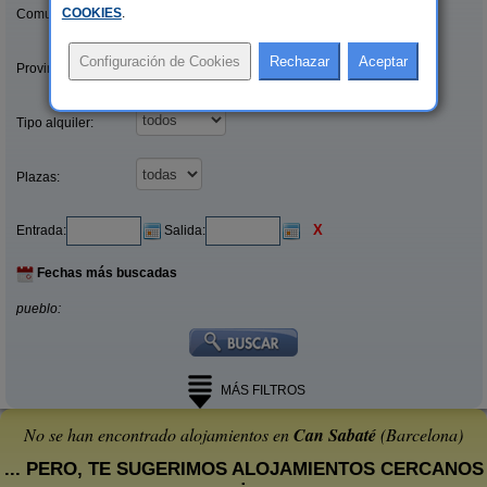
COOKIES
.
Comunidades:
Provincias/Islas:
Tipo alquiler:
Plazas:
X
Entrada:
Salida:
Fechas más buscadas
pueblo:
MÁS FILTROS
No se han encontrado alojamientos en
Can Sabaté
(Barcelona)
... PERO, TE SUGERIMOS ALOJAMIENTOS CERCANOS
: