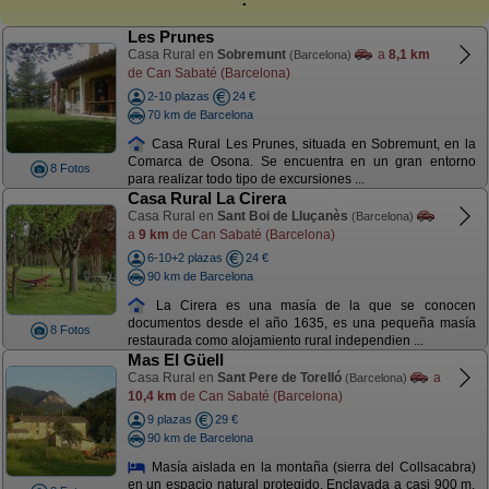
Les Prunes
Casa Rural en
Sobremunt
a
8,1 km
(Barcelona)
de Can Sabaté (Barcelona)
2-10 plazas
24 €
70 km de Barcelona
Casa Rural Les Prunes, situada en Sobremunt, en la
Comarca de Osona. Se encuentra en un gran entorno
8 Fotos
para realizar todo tipo de excursiones ...
Casa Rural La Cirera
Casa Rural en
Sant Boi de Lluçanès
(Barcelona)
a
9 km
de Can Sabaté (Barcelona)
6-10+2 plazas
24 €
90 km de Barcelona
La Cirera es una masía de la que se conocen
documentos desde el año 1635, es una pequeña masía
8 Fotos
restaurada como alojamiento rural independien ...
Mas El Güell
Casa Rural en
Sant Pere de Torelló
a
(Barcelona)
10,4 km
de Can Sabaté (Barcelona)
9 plazas
29 €
90 km de Barcelona
Masía aislada en la montaña (sierra del Collsacabra)
en un espacio natural protegido. Enclavada a casi 900 m.