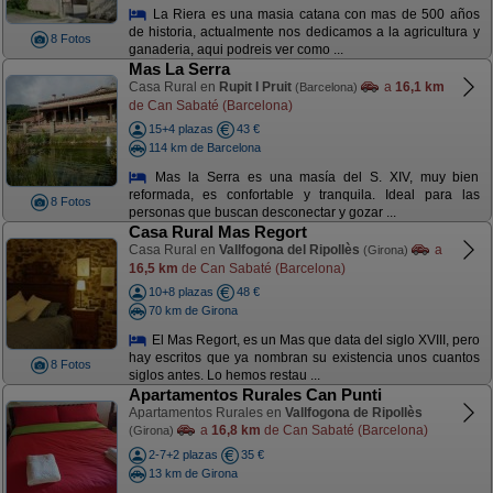
La Riera es una masia catana con mas de 500 años
de historia, actualmente nos dedicamos a la agricultura y
8 Fotos
ganaderia, aqui podreis ver como ...
Mas La Serra
Casa Rural en
Rupit I Pruit
a
16,1 km
(Barcelona)
de Can Sabaté (Barcelona)
15+4 plazas
43 €
114 km de Barcelona
Mas la Serra es una masía del S. XIV, muy bien
reformada, es confortable y tranquila. Ideal para las
8 Fotos
personas que buscan desconectar y gozar ...
Casa Rural Mas Regort
Casa Rural en
Vallfogona del Ripollès
a
(Girona)
16,5 km
de Can Sabaté (Barcelona)
10+8 plazas
48 €
70 km de Girona
El Mas Regort, es un Mas que data del siglo XVIII, pero
hay escritos que ya nombran su existencia unos cuantos
8 Fotos
siglos antes. Lo hemos restau ...
Apartamentos Rurales Can Punti
Apartamentos Rurales en
Vallfogona de Ripollès
a
16,8 km
de Can Sabaté (Barcelona)
(Girona)
2-7+2 plazas
35 €
13 km de Girona