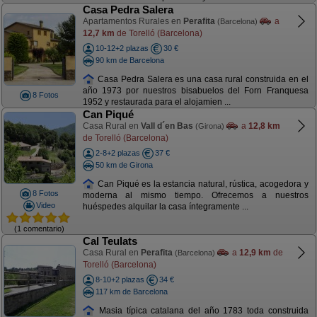
Casa Pedra Salera
Apartamentos Rurales en
Perafita
a
(Barcelona)
12,7 km
de Torelló (Barcelona)
10-12+2 plazas
30 €
90 km de Barcelona
Casa Pedra Salera es una casa rural construida en el
año 1973 por nuestros bisabuelos del Forn Franquesa
8 Fotos
1952 y restaurada para el alojamien ...
Can Piqué
Casa Rural en
Vall d´en Bas
a
12,8 km
(Girona)
de Torelló (Barcelona)
2-8+2 plazas
37 €
50 km de Girona
Can Piqué es la estancia natural, rústica, acogedora y
8 Fotos
moderna al mismo tiempo. Ofrecemos a nuestros
Video
huéspedes alquilar la casa íntegramente ...
(1 comentario)
Cal Teulats
Casa Rural en
Perafita
a
12,9 km
de
(Barcelona)
Torelló (Barcelona)
8-10+2 plazas
34 €
117 km de Barcelona
Masia típica catalana del año 1783 toda construida