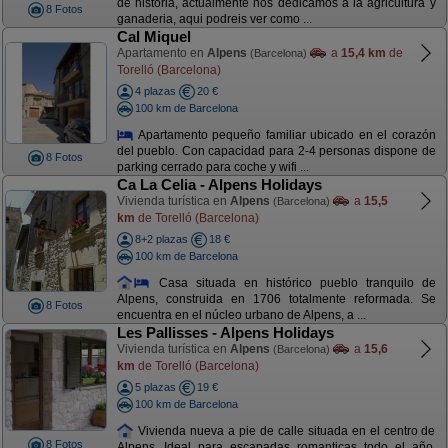
de historia, actualmente nos dedicamos a la agricultura y
8 Fotos
ganaderia, aqui podreis ver como ...
Cal Miquel
Apartamento en
Alpens
a
15,4 km
de
(Barcelona)
Torelló (Barcelona)
4 plazas
20 €
100 km de Barcelona
Apartamento pequeño familiar ubicado en el corazón
del pueblo. Con capacidad para 2-4 personas dispone de
8 Fotos
parking cerrado para coche y wifi ...
Ca La Celia - Alpens Holidays
Vivienda turística en
Alpens
a
15,5
(Barcelona)
km
de Torelló (Barcelona)
8+2 plazas
18 €
100 km de Barcelona
Casa situada en histórico pueblo tranquilo de
Alpens, construida en 1706 totalmente reformada. Se
8 Fotos
encuentra en el núcleo urbano de Alpens, a ...
Les Pallisses - Alpens Holidays
Vivienda turística en
Alpens
a
15,6
(Barcelona)
km
de Torelló (Barcelona)
5 plazas
19 €
100 km de Barcelona
Vivienda nueva a pie de calle situada en el centro de
8 Fotos
Alpens. Ideal para escapadas romanticas todo el año.