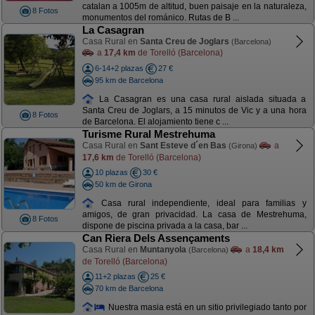
catalan a 1005m de altitud, buen paisaje en la naturaleza,
8 Fotos
monumentos del románico. Rutas de B ...
La Casagran
Casa Rural en
Santa Creu de Joglars
(Barcelona)
a
17,4 km
de Torelló (Barcelona)
6-14+2 plazas
27 €
95 km de Barcelona
La Casagran es una casa rural aislada situada a
Santa Creu de Joglars, a 15 minutos de Vic y a una hora
8 Fotos
de Barcelona. El alojamiento tiene c ...
Turisme Rural Mestrehuma
Casa Rural en
Sant Esteve d´en Bas
a
(Girona)
17,6 km
de Torelló (Barcelona)
10 plazas
30 €
50 km de Girona
Casa rural independiente, ideal para familias y
amigos, de gran privacidad. La casa de Mestrehuma,
8 Fotos
dispone de piscina privada a la casa, bar ...
Can Riera Dels Assençaments
Casa Rural en
Muntanyola
a
18,4 km
(Barcelona)
de Torelló (Barcelona)
11+2 plazas
25 €
70 km de Barcelona
Nuestra masia está en un sitio privilegiado tanto por