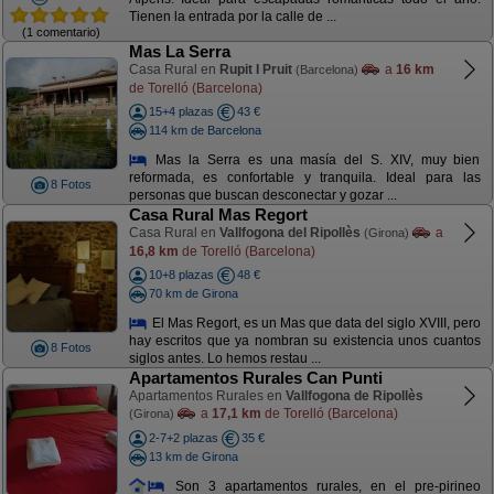
Tienen la entrada por la calle de ...
(1 comentario)
Mas La Serra
Casa Rural en
Rupit I Pruit
a
16 km
(Barcelona)
de Torelló (Barcelona)
15+4 plazas
43 €
114 km de Barcelona
Mas la Serra es una masía del S. XIV, muy bien
reformada, es confortable y tranquila. Ideal para las
8 Fotos
personas que buscan desconectar y gozar ...
Casa Rural Mas Regort
Casa Rural en
Vallfogona del Ripollès
a
(Girona)
16,8 km
de Torelló (Barcelona)
10+8 plazas
48 €
70 km de Girona
El Mas Regort, es un Mas que data del siglo XVIII, pero
hay escritos que ya nombran su existencia unos cuantos
8 Fotos
siglos antes. Lo hemos restau ...
Apartamentos Rurales Can Punti
Apartamentos Rurales en
Vallfogona de Ripollès
a
17,1 km
de Torelló (Barcelona)
(Girona)
2-7+2 plazas
35 €
13 km de Girona
Son 3 apartamentos rurales, en el pre-pirineo