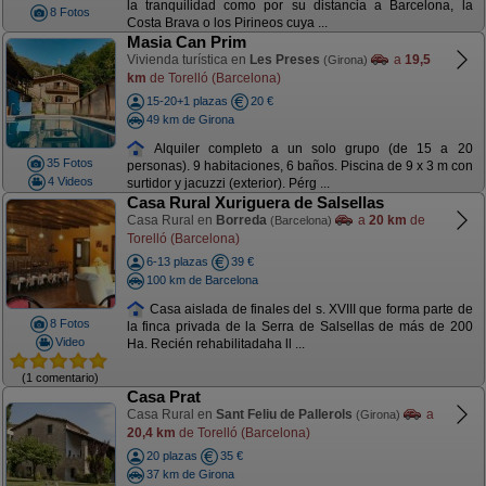
la tranquilidad como por su distancia a Barcelona, la
8 Fotos
Costa Brava o los Pirineos cuya ...
Masia Can Prim
Vivienda turística en
Les Preses
a
19,5
(Girona)
km
de Torelló (Barcelona)
15-20+1 plazas
20 €
49 km de Girona
Alquiler completo a un solo grupo (de 15 a 20
35 Fotos
personas). 9 habitaciones, 6 baños. Piscina de 9 x 3 m con
4 Videos
surtidor y jacuzzi (exterior). Pérg ...
Casa Rural Xuriguera de Salsellas
Casa Rural en
Borreda
a
20 km
de
(Barcelona)
Torelló (Barcelona)
6-13 plazas
39 €
100 km de Barcelona
Casa aislada de finales del s. XVIII que forma parte de
8 Fotos
la finca privada de la Serra de Salsellas de más de 200
Video
Ha. Recién rehabilitadaha ll ...
(1 comentario)
Casa Prat
Casa Rural en
Sant Feliu de Pallerols
a
(Girona)
20,4 km
de Torelló (Barcelona)
20 plazas
35 €
37 km de Girona