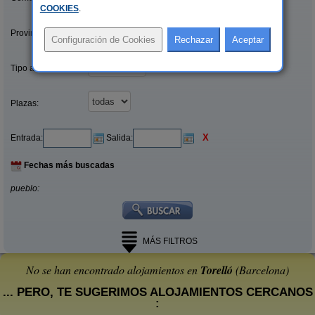
COOKIES
.
Provincias/Islas:
Tipo alquiler:
Plazas:
X
Entrada:
Salida:
Fechas más buscadas
pueblo:
MÁS FILTROS
No se han encontrado alojamientos en
Torelló
(Barcelona)
... PERO, TE SUGERIMOS ALOJAMIENTOS CERCANOS
: