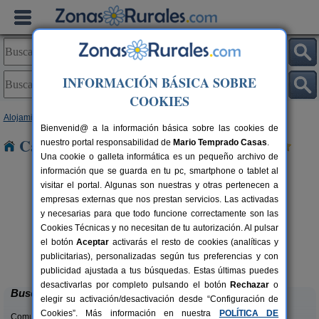
INFORMACIÓN BÁSICA SOBRE
COOKIES
Alojamientos
>
Cataluña
>
Barcelona
> Torelló
Bienvenid@ a la información básica sobre las cookies de
Casas Rurales cerca de Torelló
nuestro portal responsabilidad de
Mario Temprado Casas
.
Una cookie o galleta informática es un pequeño archivo de
información que se guarda en tu pc, smartphone o tablet al
visitar el portal. Algunas son nuestras y otras pertenecen a
empresas externas que nos prestan servicios. Las activadas
y necesarias para que todo funcione correctamente son las
Cookies Técnicas y no necesitan de tu autorización. Al pulsar
el botón
Aceptar
activarás el resto de cookies (analíticas y
El Mas de Tous
rs.
6+6 pers.
publicitarias), personalizadas según tus preferencias y con
 €
25 €
Sant Martí de Tous (Barcelona)
desde
publicidad ajustada a tus búsquedas. Estas últimas puedes
desactivarlas por completo pulsando el botón
Rechazar
o
Buscar
elegir su activación/desactivación desde “Configuración de
Cookies”. Más información en nuestra
POLÍTICA DE
Comunidades: