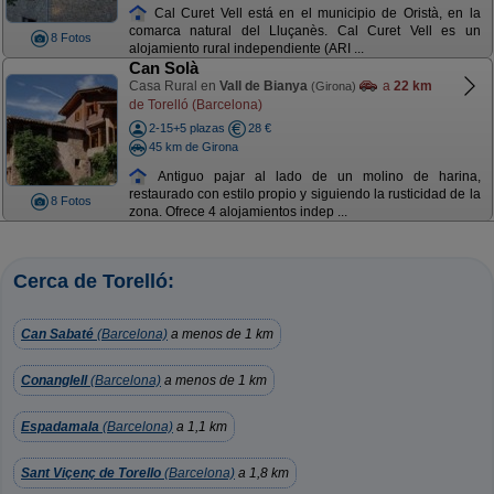
Cal Curet Vell está en el municipio de Oristà, en la
comarca natural del Lluçanès. Cal Curet Vell es un
8 Fotos
alojamiento rural independiente (ARI ...
Can Solà
Casa Rural en
Vall de Bianya
a
22 km
(Girona)
de Torelló (Barcelona)
2-15+5 plazas
28 €
45 km de Girona
Antiguo pajar al lado de un molino de harina,
restaurado con estilo propio y siguiendo la rusticidad de la
8 Fotos
zona. Ofrece 4 alojamientos indep ...
Cerca de Torelló:
Can Sabaté
(Barcelona)
a menos de 1 km
Conanglell
(Barcelona)
a menos de 1 km
Espadamala
(Barcelona)
a 1,1 km
Sant Viçenç de Torello
(Barcelona)
a 1,8 km