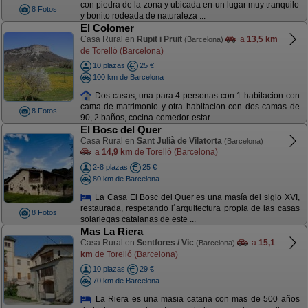
con piedra de la zona y ubicada en un lugar muy tranquilo
8 Fotos
y bonito rodeada de naturaleza ...
El Colomer
Casa Rural en
Rupit i Pruit
a
13,5 km
(Barcelona)
de Torelló (Barcelona)
10 plazas
25 €
100 km de Barcelona
Dos casas, una para 4 personas con 1 habitacion con
cama de matrimonio y otra habitacion con dos camas de
8 Fotos
90, 2 baños, cocina-comedor-estar ...
El Bosc del Quer
Casa Rural en
Sant Julià de Vilatorta
(Barcelona)
a
14,9 km
de Torelló (Barcelona)
2-8 plazas
25 €
80 km de Barcelona
La Casa El Bosc del Quer es una masía del siglo XVI,
restaurada, respetando l´arquitectura propia de las casas
8 Fotos
solariegas catalanas de este ...
Mas La Riera
Casa Rural en
Sentfores / Vic
a
15,1
(Barcelona)
km
de Torelló (Barcelona)
10 plazas
29 €
70 km de Barcelona
La Riera es una masia catana con mas de 500 años