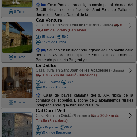
Casa Prat es una antigua masia pairal, datada del
S. XIII, situada en el núcleo de Sant Feliu de Pallerols,
8 Fotos
dentro del Parque Natural de la ...
Can Ventura
Casa Rural en
Sant Feliu de Pallerols
a
(Girona)
20,4 km
de Torelló (Barcelona)
15 plazas
50 €
37 km de Girona
Situada en un lugar privilegiado de una bonita calle
del siglo XVI del municipio de Sant Feliu de Pallerols.
8 Fotos
Bordeada por el río Brugent y a ...
La Batllia
Casa Rural en
Sant Joan de les Abadesses
(Girona)
a
20,7 km
de Torelló (Barcelona)
4-8+1 plazas
38 €
80 km de Girona
Casa de payés catalana del s. XIV, típica de la
comarca del Ripollès. Dispone de 2 alojamientos rurales
8 Fotos
independientes que han sido restaura ...
Cal Curet Vell
Casa Rural en
Oristà
a
20,9 km
de
(Barcelona)
Torelló (Barcelona)
6-15 plazas
30 €
90 km de Barcelona