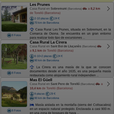
Les Prunes
Casa Rural en
Sobremunt
a
8,2 km
(Barcelona)
de Torelló (Barcelona)
2-10 plazas
24 €
70 km de Barcelona
Casa Rural Les Prunes, situada en Sobremunt, en la
Comarca de Osona. Se encuentra en un gran entorno
8 Fotos
para realizar todo tipo de excursiones ...
Casa Rural La Cirera
Casa Rural en
Sant Boi de Lluçanès
(Barcelona)
a
9,1 km
de Torelló (Barcelona)
6-10+2 plazas
24 €
90 km de Barcelona
La Cirera es una masía de la que se conocen
documentos desde el año 1635, es una pequeña masía
8 Fotos
restaurada como alojamiento rural independien ...
Mas El Güell
Casa Rural en
Sant Pere de Torelló
a
(Barcelona)
10,4 km
de Torelló (Barcelona)
9 plazas
29 €
90 km de Barcelona
Masía aislada en la montaña (sierra del Collsacabra)
en un espacio natural protegido. Enclavada a casi 900 m.
8 Fotos
en una zona de bosques de haya ...