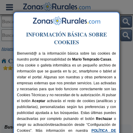
INFORMACIÓN BÁSICA SOBRE
COOKIES
Alojamientos
>
Cataluña
>
Barcelona
> Espadamala
Bienvenid@ a la información básica sobre las cookies de
Casas Rurales cerca de Espadamala
nuestro portal responsabilidad de
Mario Temprado Casas
.
Una cookie o galleta informática es un pequeño archivo de
información que se guarda en tu pc, smartphone o tablet al
visitar el portal. Algunas son nuestras y otras pertenecen a
empresas externas que nos prestan servicios. Las activadas
y necesarias para que todo funcione correctamente son las
Cookies Técnicas y no necesitan de tu autorización. Al pulsar
el botón
Aceptar
activarás el resto de cookies (analíticas y
publicitarias), personalizadas según tus preferencias y con
El Mas de Tous
rs.
6+6 pers.
 €
25 €
publicidad ajustada a tus búsquedas. Estas últimas puedes
Sant Martí de Tous (Barcelona)
desde
desactivarlas por completo pulsando el botón
Rechazar
o
elegir su activación/desactivación desde “Configuración de
Buscar
Cookies”. Más información en nuestra
POLÍTICA DE