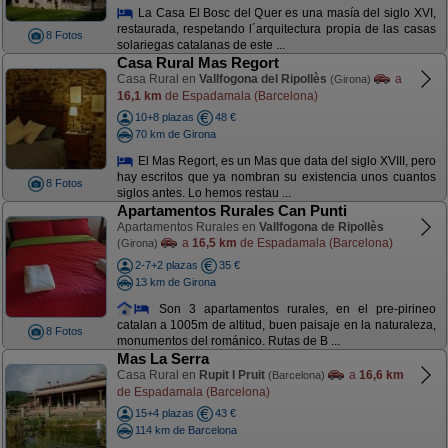
La Casa El Bosc del Quer es una masía del siglo XVI,
restaurada, respetando l´arquitectura propia de las casas
8 Fotos
solariegas catalanas de este ...
Casa Rural Mas Regort
Casa Rural en
Vallfogona del Ripollès
a
(Girona)
16,1 km
de Espadamala (Barcelona)
10+8 plazas
48 €
70 km de Girona
El Mas Regort, es un Mas que data del siglo XVIII, pero
hay escritos que ya nombran su existencia unos cuantos
8 Fotos
siglos antes. Lo hemos restau ...
Apartamentos Rurales Can Punti
Apartamentos Rurales en
Vallfogona de Ripollès
a
16,5 km
de Espadamala (Barcelona)
(Girona)
2-7+2 plazas
35 €
13 km de Girona
Son 3 apartamentos rurales, en el pre-pirineo
catalan a 1005m de altitud, buen paisaje en la naturaleza,
8 Fotos
monumentos del románico. Rutas de B ...
Mas La Serra
Casa Rural en
Rupit I Pruit
a
16,6 km
(Barcelona)
de Espadamala (Barcelona)
15+4 plazas
43 €
114 km de Barcelona