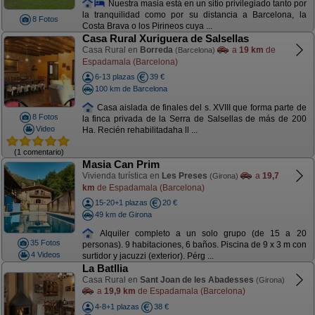
Nuestra masia está en un sitio privilegiado tanto por
la tranquilidad como por su distancia a Barcelona, la
8 Fotos
Costa Brava o los Pirineos cuya ...
Casa Rural Xuriguera de Salsellas
Casa Rural en
Borreda
a
19 km
de
(Barcelona)
Espadamala (Barcelona)
6-13 plazas
39 €
100 km de Barcelona
Casa aislada de finales del s. XVIII que forma parte de
8 Fotos
la finca privada de la Serra de Salsellas de más de 200
Video
Ha. Recién rehabilitadaha ll ...
(1 comentario)
Masia Can Prim
Vivienda turística en
Les Preses
a
19,7
(Girona)
km
de Espadamala (Barcelona)
15-20+1 plazas
20 €
49 km de Girona
Alquiler completo a un solo grupo (de 15 a 20
35 Fotos
personas). 9 habitaciones, 6 baños. Piscina de 9 x 3 m con
4 Videos
surtidor y jacuzzi (exterior). Pérg ...
La Batllia
Casa Rural en
Sant Joan de les Abadesses
(Girona)
a
19,9 km
de Espadamala (Barcelona)
4-8+1 plazas
38 €