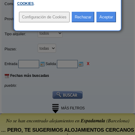
COOKIES
.
Comunidades:
Provincias/Islas:
Tipo alquiler:
Plazas:
X
Entrada:
Salida:
Fechas más buscadas
pueblo:
MÁS FILTROS
No se han encontrado alojamientos en
Espadamala
(Barcelona)
... PERO, TE SUGERIMOS ALOJAMIENTOS CERCANOS
: