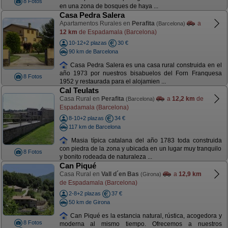
8 Fotos
en una zona de bosques de haya ...
Casa Pedra Salera
Apartamentos Rurales en
Perafita
a
(Barcelona)
12 km
de Espadamala (Barcelona)
10-12+2 plazas
30 €
90 km de Barcelona
Casa Pedra Salera es una casa rural construida en el
año 1973 por nuestros bisabuelos del Forn Franquesa
8 Fotos
1952 y restaurada para el alojamien ...
Cal Teulats
Casa Rural en
Perafita
a
12,2 km
de
(Barcelona)
Espadamala (Barcelona)
8-10+2 plazas
34 €
117 km de Barcelona
Masia típica catalana del año 1783 toda construida
con piedra de la zona y ubicada en un lugar muy tranquilo
8 Fotos
y bonito rodeada de naturaleza ...
Can Piqué
Casa Rural en
Vall d´en Bas
a
12,9 km
(Girona)
de Espadamala (Barcelona)
2-8+2 plazas
37 €
50 km de Girona
Can Piqué es la estancia natural, rústica, acogedora y
8 Fotos
moderna al mismo tiempo. Ofrecemos a nuestros