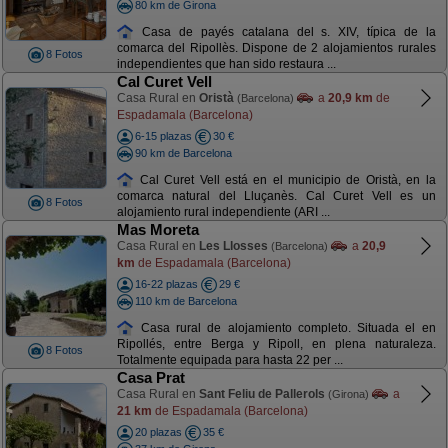
80 km de Girona
Casa de payés catalana del s. XIV, típica de la
comarca del Ripollès. Dispone de 2 alojamientos rurales
8 Fotos
independientes que han sido restaura ...
Cal Curet Vell
Casa Rural en
Oristà
a
20,9 km
de
(Barcelona)
Espadamala (Barcelona)
6-15 plazas
30 €
90 km de Barcelona
Cal Curet Vell está en el municipio de Oristà, en la
comarca natural del Lluçanès. Cal Curet Vell es un
8 Fotos
alojamiento rural independiente (ARI ...
Mas Moreta
Casa Rural en
Les Llosses
a
20,9
(Barcelona)
km
de Espadamala (Barcelona)
16-22 plazas
29 €
110 km de Barcelona
Casa rural de alojamiento completo. Situada el en
Ripollés, entre Berga y Ripoll, en plena naturaleza.
8 Fotos
Totalmente equipada para hasta 22 per ...
Casa Prat
Casa Rural en
Sant Feliu de Pallerols
a
(Girona)
21 km
de Espadamala (Barcelona)
20 plazas
35 €