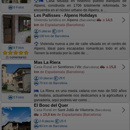
Casa situada en histórico pueblo tranquilo de
Alpens, construida en 1706 totalmente reformada. Se
8 Fotos
encuentra en el núcleo urbano de Alpens, a ...
Les Pallisses - Alpens Holidays
Vivienda turística en
Alpens
a
14,5
(Barcelona)
km
de Espadamala (Barcelona)
5 plazas
19 €
100 km de Barcelona
Vivienda nueva a pie de calle situada en el centro de
8 Fotos
Alpens. Ideal para escapadas romanticas todo el año.
Tienen la entrada por la calle de ...
(1 comentario)
Mas La Riera
Casa Rural en
Sentfores / Vic
a
15,8
(Barcelona)
km
de Espadamala (Barcelona)
10 plazas
29 €
70 km de Barcelona
La Riera es una masia catana con mas de 500 años
de historia, actualmente nos dedicamos a la agricultura y
8 Fotos
ganaderia, aqui podreis ver como ...
El Bosc del Quer
Casa Rural en
Sant Julià de Vilatorta
(Barcelona)
a
15,9 km
de Espadamala (Barcelona)
2-8 plazas
25 €
80 km de Barcelona