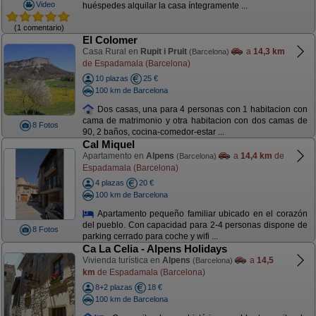
Video
huéspedes alquilar la casa íntegramente ...
(1 comentario)
El Colomer
Casa Rural en
Rupit i Pruit
a
14,3 km
(Barcelona)
de Espadamala (Barcelona)
10 plazas
25 €
100 km de Barcelona
Dos casas, una para 4 personas con 1 habitacion con
cama de matrimonio y otra habitacion con dos camas de
8 Fotos
90, 2 baños, cocina-comedor-estar ...
Cal Miquel
Apartamento en
Alpens
a
14,4 km
de
(Barcelona)
Espadamala (Barcelona)
4 plazas
20 €
100 km de Barcelona
Apartamento pequeño familiar ubicado en el corazón
del pueblo. Con capacidad para 2-4 personas dispone de
8 Fotos
parking cerrado para coche y wifi ...
Ca La Celia - Alpens Holidays
Vivienda turística en
Alpens
a
14,5
(Barcelona)
km
de Espadamala (Barcelona)
8+2 plazas
18 €
100 km de Barcelona