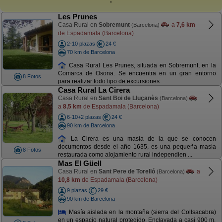
Les Prunes
Casa Rural en
Sobremunt
a
7,6 km
(Barcelona)
de Espadamala (Barcelona)
2-10 plazas
24 €
70 km de Barcelona
Casa Rural Les Prunes, situada en Sobremunt, en la
Comarca de Osona. Se encuentra en un gran entorno
8 Fotos
para realizar todo tipo de excursiones ...
Casa Rural La Cirera
Casa Rural en
Sant Boi de Lluçanès
(Barcelona)
a
8,5 km
de Espadamala (Barcelona)
6-10+2 plazas
24 €
90 km de Barcelona
La Cirera es una masía de la que se conocen
documentos desde el año 1635, es una pequeña masía
8 Fotos
restaurada como alojamiento rural independien ...
Mas El Güell
Casa Rural en
Sant Pere de Torelló
a
(Barcelona)
10,8 km
de Espadamala (Barcelona)
9 plazas
29 €
90 km de Barcelona
Masía aislada en la montaña (sierra del Collsacabra)
en un espacio natural protegido. Enclavada a casi 900 m.