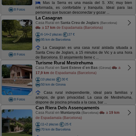
Mas la Serra es una masía del S. XIV, muy bien
reformada, es confortable y tranquila. Ideal para las
8 Fotos
personas que buscan desconectar y gozar ...
La Casagran
Casa Rural en
Santa Creu de Joglars
(Barcelona)
a
17 km
de Espadamala (Barcelona)
6-14+2 plazas
27 €
95 km de Barcelona
La Casagran es una casa rural aislada situada a
Santa Creu de Joglars, a 15 minutos de Vic y a una hora
8 Fotos
de Barcelona. El alojamiento tiene c ...
Turisme Rural Mestrehuma
Casa Rural en
Sant Esteve d´en Bas
a
(Girona)
17,9 km
de Espadamala (Barcelona)
10 plazas
30 €
50 km de Girona
Casa rural independiente, ideal para familias y
amigos, de gran privacidad. La casa de Mestrehuma,
8 Fotos
dispone de piscina privada a la casa, bar ...
Can Riera Dels Assençaments
Casa Rural en
Muntanyola
a
19 km
(Barcelona)
de Espadamala (Barcelona)
11+2 plazas
25 €
70 km de Barcelona