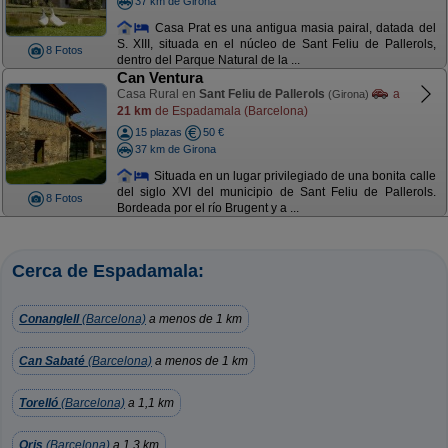
37 km de Girona
Casa Prat es una antigua masia pairal, datada del
S. XIII, situada en el núcleo de Sant Feliu de Pallerols,
8 Fotos
dentro del Parque Natural de la ...
Can Ventura
Casa Rural en
Sant Feliu de Pallerols
a
(Girona)
21 km
de Espadamala (Barcelona)
15 plazas
50 €
37 km de Girona
Situada en un lugar privilegiado de una bonita calle
del siglo XVI del municipio de Sant Feliu de Pallerols.
8 Fotos
Bordeada por el río Brugent y a ...
Cerca de Espadamala:
Conanglell
(Barcelona)
a menos de 1 km
Can Sabaté
(Barcelona)
a menos de 1 km
Torelló
(Barcelona)
a 1,1 km
Oris
(Barcelona)
a 1,3 km