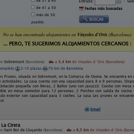
de 31 a 40
Entrada:
-
Sal
de 41 a 50
Fechas más buscadas
más de 50
pueblo:
No se han encontrado alojamientos en
Vinyoles d´Orís
(Barcelona)
... PERO, TE SUGERIMOS ALOJAMIENTOS CERCANOS :
s
en
Sobremunt
(Barcelona)
a
5,4 km
de Vinyoles d´Orís (Barcelona)
completo
2-10 plazas
70 km de Barcelona
es Prunes, situada en Sobremunt, en la Comarca de Osona. Se encuentra en u
y actividades. La casa cuenta con una capacidad para 8 o 9 personas. Disp
Habitación pequeña con literas, 2 Baños (uno con jacuzzi). Cocina con mes
rtible en mesa comedor para 12 personas. 2 Porches con salida de cocina
ado exterior con capacidad para 3 coches. La casa Les prunes se encuent
uí.
Email
 La Cirera
en
Sant Boi de Lluçanès
(Barcelona)
a
6,5 km
de Vinyoles d´Orís (Barce