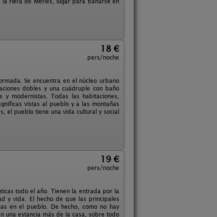
la riera de Merlés, lugar para bañarse en
18 €
pers/noche
formada. Se encuentra en el núcleo urbano
aciones dobles y una cuádruple con baño
s y modernistas. Todas las habitaciones,
gníficas vistas al pueblo y a las montañas
el pueblo tiene una vida cultural y social
19 €
pers/noche
icas todo el año. Tienen la entrada por la
ad y vida. El hecho de que las principales
nicas en el pueblo. De hecho, como no hay
en una estancia más de la casa, sobre todo