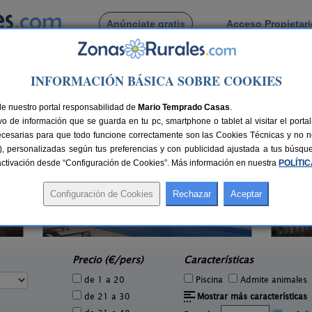
Anúnciate gratis
Acceso Propietar
Busca por pueblo
INFORMACIÓN BÁSICA SOBRE COOKIES
les d´Orís
de Vinyoles d´Orís
de nuestro portal responsabilidad de
Mario Temprado Casas
.
o de información que se guarda en tu pc, smartphone o tablet al visitar el port
ecesarias para que todo funcione correctamente son las Cookies Técnicas y no ne
rias), personalizadas según tus preferencias y con publicidad ajustada a tus búsq
sactivación desde “Configuración de Cookies”. Más información en nuestra
POLÍTI
El Mas de Tous
5 pers.
6+6 pers.
33 €
25 €
Sant Martí de Tous (Barcelona)
To
e
desde
Precio (€/pers)
Características
de 1 a 20
Piscina
Admite animales
de 21 a 30
Mostrar más características