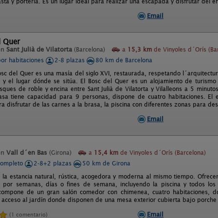
asta y porteria. Es un lugar ideal para realizar una escapada y disfrutar del en
Email
l Quer
en
Sant Julià de Vilatorta
(Barcelona)
a
15,3 km
de Vinyoles d´Orís (Ba
por habitaciones
2-8 plazas
80 km de Barcelona
osc del Quer es una masía del siglo XVI, restaurada, respetando l´arquitectur
o y el lugar dónde se sitúa. El Bosc del Quer es un alojamiento de turismo 
ques de roble y encina entre Sant Julià de Vilatorta y Vilalleons a 5 minu
asa tiene capacidad para 9 personas, dispone de cuatro habitaciones. El e
 disfrutar de las carnes a la brasa, la piscina con diferentes zonas para des
Email
en
Vall d´en Bas
(Girona)
a
15,4 km
de Vinyoles d´Orís (Barcelona)
completo
2-8+2 plazas
50 km de Girona
 la estancia natural, rústica, acogedora y moderna al mismo tiempo. Ofrece
 por semanas, días o fines de semana, incluyendo la piscina y todos los e
ompone de un gran salón comedor con chimenea, cuatro habitaciones, do
n acceso al jardín donde disponen de una mesa exterior cubierta bajo porche
Email
(1 comentario)