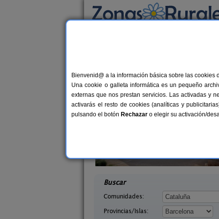
Busca por alojamiento
Alojamientos
>
Cataluña
>
Barcelona
> Vinyo
Casas Rurales cerca 
Bienvenid@ a la información básica sobre las cookies 
Una cookie o galleta informática es un pequeño archiv
externas que nos prestan servicios. Las activadas y n
activarás el resto de cookies (analíticas y publicita
pulsando el botón
Rechazar
o elegir su activación/de
elles
Cal Ponç de Belians
19-23+2 pers.
10-19+
33 €
x (Barcelona)
Vallcebre (Barcelona)
desde
desd
Buscar
Comunidades:
Provincias/Islas: