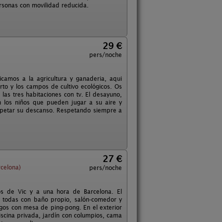
ersonas con movilidad reducida.
29 €
pers/noche
amos a la agricultura y ganaderia, aqui
to y los campos de cultivo ecológicos. Os
las tres habitaciones con tv. El desayuno,
n los niños que pueden jugar a su aire y
repetar su descanso. Respetando siempre a
27 €
celona)
pers/noche
os de Vic y a una hora de Barcelona. El
s todas con baño propio, salón-comedor y
uegos con mesa de ping-pong. En el exterior
piscina privada, jardín con columpios, cama