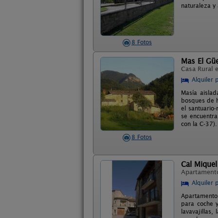
naturaleza y
8 Fotos
Mas El Güe
Casa Rural 
Alquiler 
Masía aislad
bosques de h
el santuario
se encuentra
con la C-37)
8 Fotos
Cal Miquel
Apartament
Alquiler 
Apartamento
para coche y
lavavajillas,