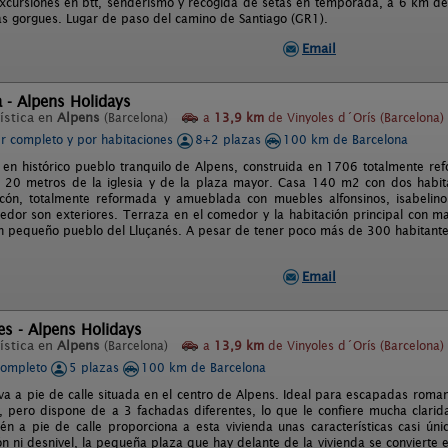
xcursiones en btt, senderismo y recogida de setas en temporada, a 6 km de 
as gorgues. Lugar de paso del camino de Santiago (GR1).
Email
a - Alpens Holidays
ística en
Alpens
(Barcelona)
a
13,9 km
de Vinyoles d´Orís (Barcelona)
er completo y por habitaciones
8+2 plazas
100 km de Barcelona
 en histórico pueblo tranquilo de Alpens, construida en 1706 totalmente re
 20 metros de la iglesia y de la plaza mayor. Casa 140 m2 con dos habit
cón, totalmente reformada y amueblada con muebles alfonsinos, isabelino
edor son exteriores. Terraza en el comedor y la habitación principal con ma
n pequeño pueblo del Lluçanés. A pesar de tener poco más de 300 habitantes, 
Email
ses - Alpens Holidays
ística en
Alpens
(Barcelona)
a
13,9 km
de Vinyoles d´Orís (Barcelona)
completo
5 plazas
100 km de Barcelona
va a pie de calle situada en el centro de Alpens. Ideal para escapadas romant
ll, pero dispone de a 3 fachadas diferentes, lo que le confiere mucha clarid
tén a pie de calle proporciona a esta vivienda unas características casi ú
ón ni desnivel, la pequeña plaza que hay delante de la vivienda se convierte 