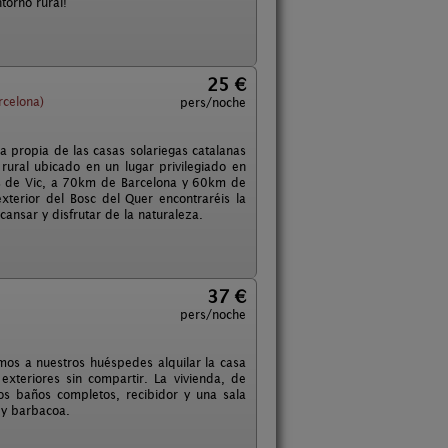
torno rural!
25 €
rcelona)
pers/noche
a propia de las casas solariegas catalanas
rural ubicado en un lugar privilegiado en
tos de Vic, a 70km de Barcelona y 60km de
xterior del Bosc del Quer encontraréis la
cansar y disfrutar de la naturaleza.
37 €
pers/noche
mos a nuestros huéspedes alquilar la casa
xteriores sin compartir. La vivienda, de
s baños completos, recibidor y una sala
 y barbacoa.