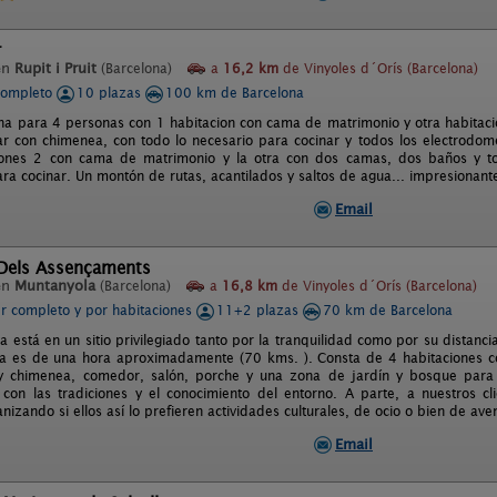
r
en
Rupit i Pruit
(Barcelona)
a
16,2 km
de Vinyoles d´Orís (Barcelona)
completo
10 plazas
100 km de Barcelona
na para 4 personas con 1 habitacion con cama de matrimonio y otra habitac
r con chimenea, con todo lo necesario para cocinar y todos los electrodom
ciones 2 con cama de matrimonio y la otra con dos camas, dos baños y t
ra cocinar. Un montón de rutas, acantilados y saltos de agua... impresionant
Email
 Dels Assençaments
en
Muntanyola
(Barcelona)
a
16,8 km
de Vinyoles d´Orís (Barcelona)
er completo y por habitaciones
11+2 plazas
70 km de Barcelona
 está en un sitio privilegiado tanto por la tranquilidad como por su distancia
ia es de una hora aproximadamente (70 kms. ). Consta de 4 habitaciones co
y chimenea, comedor, salón, porche y una zona de jardín y bosque para
 con las tradiciones y el conocimiento del entorno. A parte, a nuestros c
ganizando si ellos así lo prefieren actividades culturales, de ocio o bien de ave
Email