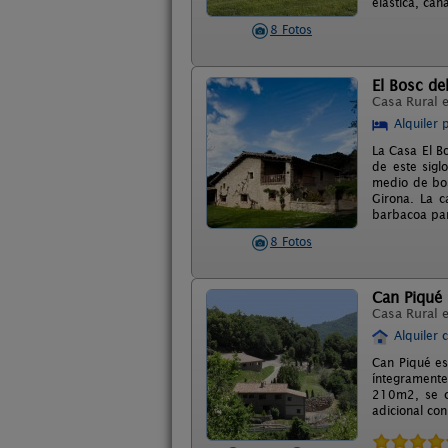
elástica, can
8 Fotos
El Bosc de
Casa Rural 
Alquiler 
La Casa El B
de este sigl
medio de bos
Girona. La c
barbacoa para
8 Fotos
Can Piqué
Casa Rural 
Alquiler 
Can Piqué es
íntegramente
210m2, se c
adicional co