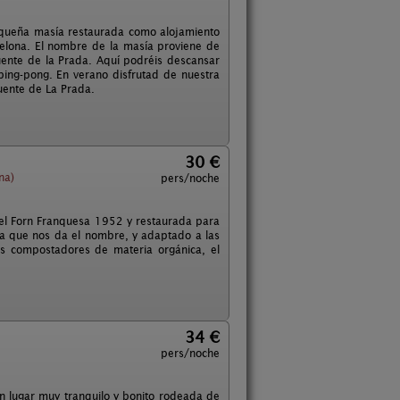
queña masía restaurada como alojamiento
celona. El nombre de la masía proviene de
fuente de la Prada. Aquí podréis descansar
 ping-pong. En verano disfrutad de nuestra
uente de La Prada.
30 €
na)
pers/noche
del Forn Franquesa 1952 y restaurada para
ra que nos da el nombre, y adaptado a las
os compostadores de materia orgánica, el
34 €
pers/noche
n lugar muy tranquilo y bonito rodeada de