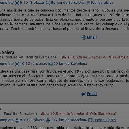
completo
6-10+2 plazas
90 km de Barcelona
Fechas Libres
 una masía de la que se conocen documentos desde el año 1635, es una pe
ndiente. Esta casa rural está a 1 Km de Sant Boi de Lluçanès y a 90 de Bar
 significa tierra de cereales. Está en pleno campo y junto al bosque y de la 
te en la hamaca, mientras los niños juegan en la casita, los columpios o al
scina. También podréis pasear hasta el pueblo, el Roure de la Senyora o la f
Email
 Salera
os Rurales en
Perafita
(Barcelona)
a
10 km
de Vinyoles d´Orís (Barcelo
completo
10-12+2 plazas
90 km de Barcelona
alera es una casa rural construida en el año 1973 por nuestros bisabuelos 
to turístico en el año 2010. Hemos recuperado viejos encantos como la pied
modernas, siempre con el objetivo de introducir elementos ecológicos: l
érmico, la balsa natural con peces y la piscina con tratamiento salino.
Email
s
en
Perafita
(Barcelona)
a
10,3 km
de Vinyoles d´Orís (Barcelona)
completo
8-10+2 plazas
117 km de Barcelona
Fechas Libres
 catalana del año 1783 toda construida con piedra de la zona y ubicada en u