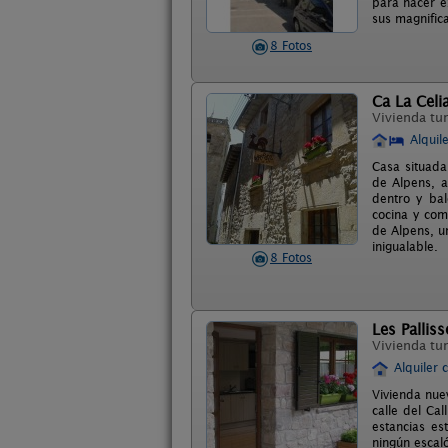
para hacer e
sus magnific
8 Fotos
Ca La Celi
Vivienda tur
Alquil
Casa situada
de Alpens, a
dentro y bal
cocina y com
de Alpens, u
inigualable.
8 Fotos
Les Pallis
Vivienda tur
Alquiler 
Vivienda nue
calle del Ca
estancias es
ningún escal