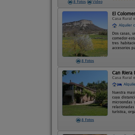
8 Fotos
Video
El Colome
Casa Rural 
Alquiler 
Dos casas, u
comedor-esta
tres habita
accesorios pa
8 Fotos
Can Riera
Casa Rural 
Alquil
Nuestra masia
cuya distanc
microondas 
relacionadas
turística, or
8 Fotos