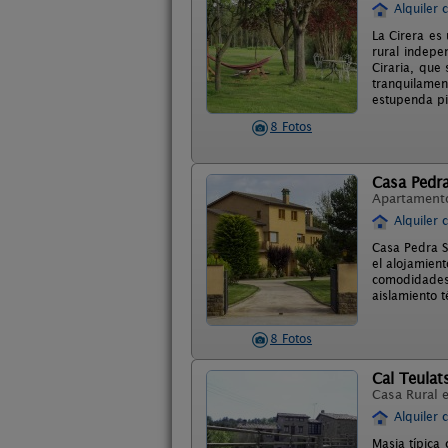
Alquiler 
La Cirera es
rural indepe
Ciraria, que
tranquilamen
estupenda pi
8 Fotos
Casa Pedra
Apartament
Alquiler 
Casa Pedra S
el alojamien
comodidades 
aislamiento t
8 Fotos
Cal Teulat
Casa Rural 
Alquiler 
Masia típica