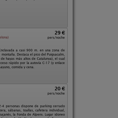
29 €
elona)
pers/noche
. Enclavada a casi 900 m. en una zona de
e montaña. Destaca el pico del Puigsacalm,
de hayas más altos de Catalunya), el cual
eso rápido por la autovía C-17 (y enlace
sayuno, comida y cena.
20 €
pers/noche
2-4 personas dispone de parking cerrado
ra, sábanas, toallas, cafetera individual,
 Lluçanés, la Fonda de Alpens. Lugar idoneo