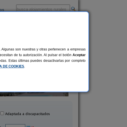
ios
-
al. Algunas son nuestras y otras pertenecen a empresas
cesitan de tu autorización. Al pulsar el botón
Aceptar
uedas. Estas últimas puedes desactivarlas por completo
CA DE COOKIES
.
El Castell
El Corral del Vim
2-13 pers.
30 €
rrelles de Foix (Barcelona)
Montmajor (Barcelo
desde
Adaptada a discapacitados