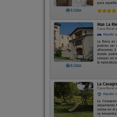
para aquella
8 Fotos
Mas La Rie
Casa Rural 
Alquiler 
La Riera es 
podreis ver 
ofrecemos 3 
donde podrei
conocer en v
la naturaleza
8 Fotos
La Casagr
Casa Rural 
Alquiler 
La Casagran
alojamiento 
cocina en el 
se encuentra 