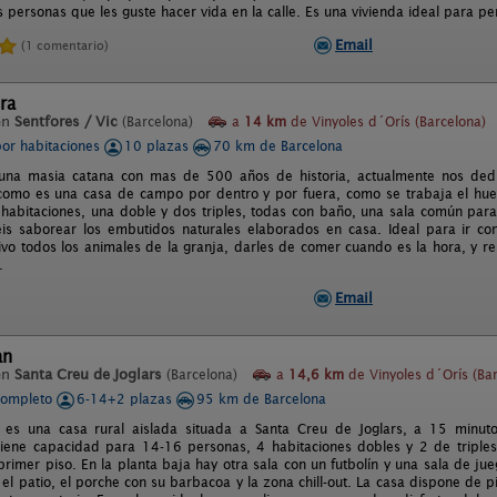
s personas que les guste hacer vida en la calle. Es una vivienda ideal para p
Email
(1 comentario)
ra
en
Sentfores / Vic
(Barcelona)
a
14 km
de Vinyoles d´Orís (Barcelona)
por habitaciones
10 plazas
70 km de Barcelona
una masia catana con mas de 500 años de historia, actualmente nos dedic
como es una casa de campo por dentro y por fuera, como se trabaja el huer
habitaciones, una doble y dos triples, todas con baño, una sala común para 
s saborear los embutidos naturales elaborados en casa. Ideal para ir co
ivo todos los animales de la granja, darles de comer cuando es la hora, y 
.
Email
an
en
Santa Creu de Joglars
(Barcelona)
a
14,6 km
de Vinyoles d´Orís (Bar
completo
6-14+2 plazas
95 km de Barcelona
 es una casa rural aislada situada a Santa Creu de Joglars, a 15 minut
tiene capacidad para 14-16 personas, 4 habitaciones dobles y 2 de triple
primer piso. En la planta baja hay otra sala con un futbolín y una sala de j
el patio, el porche con su barbacoa y la zona chill-out. La casa dispone de 