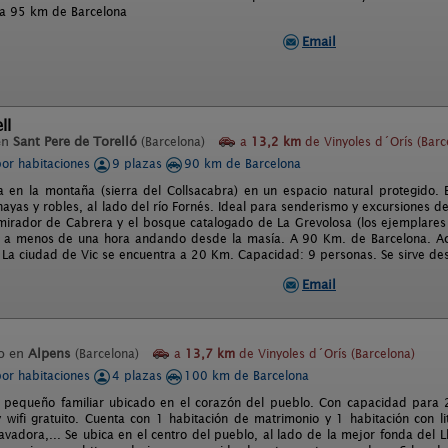
 a 95 km de Barcelona
Email
ll
en
Sant Pere de Torelló
(Barcelona)
a
13,2 km
de Vinyoles d´Orís (Barc
por habitaciones
9 plazas
90 km de Barcelona
a en la montaña (sierra del Collsacabra) en un espacio natural protegido
ayas y robles, al lado del río Fornés. Ideal para senderismo y excursiones d
-mirador de Cabrera y el bosque catalogado de La Grevolosa (los ejemplares 
 a menos de una hora andando desde la masía. A 90 Km. de Barcelona. Acc
. La ciudad de Vic se encuentra a 20 Km. Capacidad: 9 personas. Se sirve de
Email
o en
Alpens
(Barcelona)
a
13,7 km
de Vinyoles d´Orís (Barcelona)
por habitaciones
4 plazas
100 km de Barcelona
 pequeño familiar ubicado en el corazón del pueblo. Con capacidad para 
 wifi gratuito. Cuenta con 1 habitación de matrimonio y 1 habitación con lite
 lavadora,... Se ubica en el centro del pueblo, al lado de la mejor fonda del