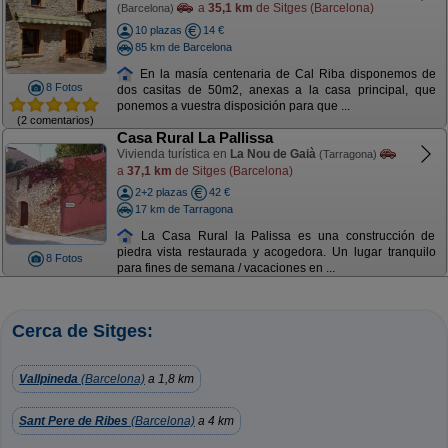
a
35,1 km
de Sitges (Barcelona)
(Barcelona)
10 plazas
14 €
85 km de Barcelona
En la masía centenaria de Cal Riba disponemos de
8 Fotos
dos casitas de 50m2, anexas a la casa principal, que
ponemos a vuestra disposición para que ...
(2 comentarios)
Casa Rural La Pallissa
Vivienda turística en
La Nou de Gaià
(Tarragona)
a
37,1 km
de Sitges (Barcelona)
2+2 plazas
42 €
17 km de Tarragona
La Casa Rural la Palissa es una construcción de
piedra vista restaurada y acogedora. Un lugar tranquilo
8 Fotos
para fines de semana / vacaciones en ...
Cerca de Sitges:
Vallpineda
(Barcelona)
a 1,8 km
Sant Pere de Ribes
(Barcelona)
a 4 km