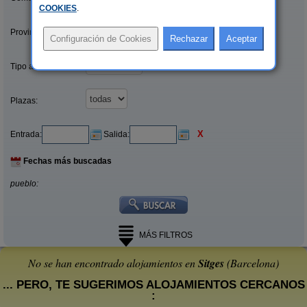
COOKIES
.
Provincias/Islas:
Tipo alquiler:
Plazas:
X
Entrada:
Salida:
Fechas más buscadas
pueblo:
MÁS FILTROS
No se han encontrado alojamientos en
Sitges
(Barcelona)
... PERO, TE SUGERIMOS ALOJAMIENTOS CERCANOS
: