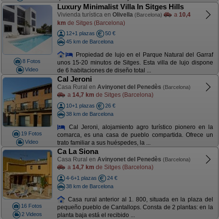
Luxury Minimalist Villa In Sitges Hills
Vivienda turística en
Olivella
a
10,4
(Barcelona)
km
de Sitges (Barcelona)
12+1 plazas
50 €
45 km de Barcelona
Propiedad de lujo en el Parque Natural del Garraf
8 Fotos
unos 15-20 minutos de Sitges. Esta villa de lujo dispone
Video
de 6 habitaciones de diseño total ...
Cal Jeroni
Casa Rural en
Avinyonet del Penedès
(Barcelona)
a
14,7 km
de Sitges (Barcelona)
10+1 plazas
26 €
38 km de Barcelona
Cal Jeroni, alojamiento agro turístico pionero en la
19 Fotos
comarca, es una casa de pueblo compartida. Ofrece un
Video
trato familiar a sus huéspedes, la ...
Ca La Siona
Casa Rural en
Avinyonet del Penedès
(Barcelona)
a
14,7 km
de Sitges (Barcelona)
4-6+1 plazas
24 €
38 km de Barcelona
Casa rural anterior al 1. 800, situada en la plaza del
16 Fotos
pequeño pueblo de Cantallops. Consta de 2 plantas: en la
2 Videos
planta baja está el recibido ...