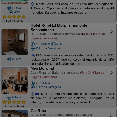
Masía Spa Can Pascol es una casa rural ecológica de
8 Fotos
150m2 en 2 plantas y 4 plazas situada en Pontons, Alt
Video
Penedès, Barcelona. Estamos especi ...
(3 comentarios)
Hotel Rural El Molí, Turismo de
Sensaciones
Hotel Rural en
Pontons
a
31,8 km
de
(Barcelona)
Sitges (Barcelona)
20+3 plazas
35 €
65 km de Barcelona
El Molí es una preciosa casa de pueblo del siglo XIX,
8 Fotos
restaurada en 2007, que conserva el encanto de antaño
con todas las comodidades de nue ...
Mas Boronat
Casa Rural en
Salomó
a
34,9 km
de
(Tarragona)
Sitges (Barcelona)
14+4 plazas
25 km de Tarragona
Mas Boronat es una masía catalana del S. XVII
8 Fotos
situada en la localidad de Salomó, Tarragona, en el
interior, rodeada de montañas y viñedos. U ...
(1 comentario)
Cal Riba
Casa Rural en
Torrebusqueta / La Llacuna