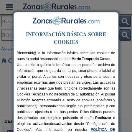
INFORMACIÓN BÁSICA SOBRE
COOKIES
Alojamientos
>
Cataluña
>
Barcelona
> Sitges
Bienvenid@ a la información básica sobre las cookies de
Casas Rurales cerca de Sitges
nuestro portal responsabilidad de
Mario Temprado Casas
.
Una cookie o galleta informática es un pequeño archivo de
información que se guarda en tu pc, smartphone o tablet al
visitar el portal. Algunas son nuestras y otras pertenecen a
empresas externas que nos prestan servicios. Las activadas
y necesarias para que todo funcione correctamente son las
Cookies Técnicas y no necesitan de tu autorización. Al pulsar
el botón
Aceptar
activarás el resto de cookies (analíticas y
El Mas de Tous
rs.
6+6 pers.
publicitarias), personalizadas según tus preferencias y con
 €
25 €
Sant Martí de Tous (Barcelona)
desde
publicidad ajustada a tus búsquedas. Estas últimas puedes
desactivarlas por completo pulsando el botón
Rechazar
o
Buscar
elegir su activación/desactivación desde “Configuración de
Cookies”. Más información en nuestra
POLÍTICA DE
Comunidades: