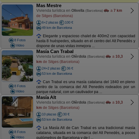
Mas Mestre
Vivienda turística en
Olivella
a
7 km
(Barcelona)
de Sitges (Barcelona)
6+2 plazas
100 €
49 km de Barcelona
Elegante y espacioso chalet de 400m2 con capacidad
8 Fotos
hasta 8 huéspedes, situado en el centro del Alt Penedés y
Video
dispone de unas vistas inmejora ...
Masía Can Trabal
Vivienda turística en
Olèrdola
a
10,3
(Barcelona)
km
de Sitges (Barcelona)
24+2 plazas
36 €
53 km de Barcelona
Can Trabal es una masía catalana del 1840 en pleno
8 Fotos
centro de la comarca del Alt Penedés rodeados por un
Video
parque natural, con un cautivador pa ...
Masía Alt
Vivienda turística en
Olèrdola
a
10,3
(Barcelona)
km
de Sitges (Barcelona)
10 plazas
30 €
53 km de Barcelona
La Masía Alt de Can Trabal es una tradicional masía
8 Fotos
catalana, situada en la comarca del Alt Penedés, a pocos
Video
quilómetros de Barcelona y de l ...