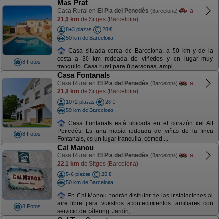
Mas Prat
Casa Rural en
El Pla del Penedès
a
(Barcelona)
21,6 km
de Sitges (Barcelona)
8+3 plazas
28 €
50 km de Barcelona
Casa situada cerca de Barcelona, a 50 km y de la
costa a 30 km rodeada de viñedos y en lugar muy
8 Fotos
tranquilo. Casa rural para 8 personas, ampl ...
Casa Fontanals
Casa Rural en
El Pla del Penedès
a
(Barcelona)
21,8 km
de Sitges (Barcelona)
10+2 plazas
28 €
59 km de Barcelona
Casa Fontanals está ubicada en el corazón del Alt
Penedès. Es una masía rodeada de viñas de la finca
8 Fotos
Fontanals, es un lugar tranquila, cómod ...
Cal Manou
Casa Rural en
El Pla del Penedès
a
(Barcelona)
22,1 km
de Sitges (Barcelona)
5-6 plazas
25 €
50 km de Barcelona
En Cal Manou podrán disfrutar de las instalaciones al
aire libre para vuestros acontecimientos familiares con
8 Fotos
servicio de cátering. Jardín, ...