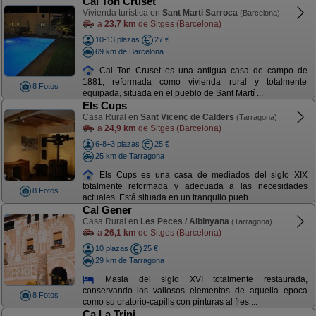
Cal Ton Cruset
Vivienda turística en
Sant Marti Sarroca
(Barcelona)
a
23,7 km
de Sitges (Barcelona)
10-13 plazas
27 €
69 km de Barcelona
Cal Ton Cruset es una antigua casa de campo de
1881, reformada como vivienda rural y totalmente
8 Fotos
equipada, situada en el pueblo de Sant Martí ...
Els Cups
Casa Rural en
Sant Vicenç de Calders
(Tarragona)
a
24,9 km
de Sitges (Barcelona)
6-8+3 plazas
25 €
25 km de Tarragona
Els Cups es una casa de mediados del siglo XIX
totalmente reformada y adecuada a las necesidades
8 Fotos
actuales. Está situada en un tranquilo pueb ...
Cal Gener
Casa Rural en
Les Peces / Albinyana
(Tarragona)
a
26,1 km
de Sitges (Barcelona)
10 plazas
25 €
29 km de Tarragona
Masia del siglo XVI totalmente restaurada,
conservando los valiosos elementos de aquella epoca
8 Fotos
como su oratorio-capills con pinturas al fres ...
Ca La Trini