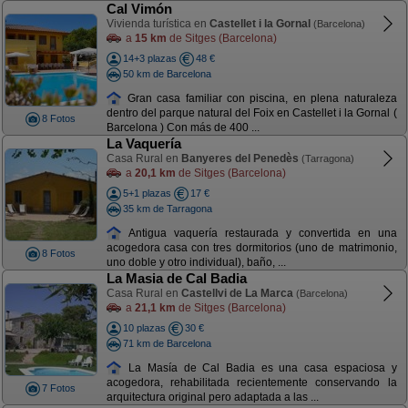
Cal Vimón
Vivienda turística en
Castellet i la Gornal
(Barcelona)
a
15 km
de Sitges (Barcelona)
14+3 plazas
48 €
50 km de Barcelona
Gran casa familiar con piscina, en plena naturaleza
dentro del parque natural del Foix en Castellet i la Gornal (
8 Fotos
Barcelona ) Con más de 400 ...
La Vaquería
Casa Rural en
Banyeres del Penedès
(Tarragona)
a
20,1 km
de Sitges (Barcelona)
5+1 plazas
17 €
35 km de Tarragona
Antigua vaquería restaurada y convertida en una
acogedora casa con tres dormitorios (uno de matrimonio,
8 Fotos
uno doble y otro individual), baño, ...
La Masia de Cal Badia
Casa Rural en
Castellvi de La Marca
(Barcelona)
a
21,1 km
de Sitges (Barcelona)
10 plazas
30 €
71 km de Barcelona
La Masía de Cal Badia es una casa espaciosa y
acogedora, rehabilitada recientemente conservando la
7 Fotos
arquitectura original pero adaptada a las ...