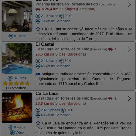
Vivienda turística en
Torrelles de Foix
(Barcelona)
a
26,4 km
de Sitges (Barcelona)
2-10 plazas
20 €
70 km de Barcelona
Ca La Trini se construyó hace más de 125 años y se
empezó a reformar a mediados de 2017. Está situada en
8 Fotos
el centro del casco antiguo de Torr ...
El Castell
Casa Rural en
Torrelles de Foix
a
(Barcelona)
26,6 km
de Sitges (Barcelona)
2-13 plazas
30 €
65 km de Barcelona
Antigua muralla de protección construida en el s. XVII,
14 Fotos
originalmente propiedad del Guerau de Peguera,
nominado en 1710 por el rey Carles II ...
(1 comentario)
Ca La Laia
Casa Rural en
Torrelles de Foix
a
(Barcelona)
26,6 km
de Sitges (Barcelona)
2-6+3 plazas
20 €
60 km de Barcelona
Ca la Laia se encuentra en el Penedès en la Vall del
8 Fotos
Foix. Casa rural fundada en el año 1879 por Pere Tropes,
Video
bisabuelo de quien hoy la ha h ...