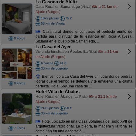
La Casona de Alútiz
Casa Rural en
Samaniego
a
21 km
de
(Álava)
Ajarte (Burgos)
10+2 plazas
75 €
58 km de Vitoria
Casa rural donde encontrarás el perfecto punto de
partida para disfrutar de tu estancia en Rioja Alavesa.
8 Fotos
Situada en el pueblo de Samaniego, ...
La Casa del Ayer
Vivienda turística en
Ábalos
a
21 km
(La Rioja)
de Ajarte (Burgos)
6 plazas
41 €
30 km de Logroño
Bienvenido a La Casa del Ayer un lugar donde podrás
lograr que el tiempo se detenga y te envuelva una calma
8 Fotos
perfecta. Hola! Soy una casa de ...
Hotel Villa de Ábalos
Hotel Rural en
Ábalos
a
21,1 km
de
(La Rioja)
Ajarte (Burgos)
24+3 plazas
50 €
30 km de Logroño
Hotel ubicado en una Casa Solariega del siglo XVII de
arquitectura tradicional. La piedra, la madera y la forja se
7 Fotos
combinan en una decoració ...