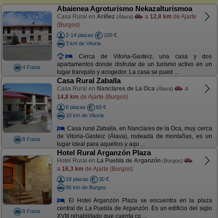
Abaienea Agroturismo Nekazalturismoa
Casa Rural en
Ariñez
a
12,8 km
de Ajarte
(Álava)
(Burgos)
2-14 plazas
100 €
3 km de Vitoria
Cerca de Vitoria-Gasteiz, una casa y dos
apartamentos donde disfrutar de un turismo activo en un
4 Fotos
lugar tranquilo y acogedor. La casa se pued ...
Casa Rural Zaballa
Casa Rural en
Nanclares de La Oca
a
(Álava)
14,8 km
de Ajarte (Burgos)
8 plazas
60 €
10 km de Vitoria
Casa rural Zaballa, en Nanclares de la Oca, muy cerca
de Vitoria-Gasteiz (Álava), rodeada de montañas, es un
8 Fotos
lugar ideal para aquellos y aqu ...
Hotel Rural Arganzón Plaza
Hotel Rural en
La Puebla de Arganzón
(Burgos)
a
16,3 km
de Ajarte (Burgos)
18 plazas
30 €
96 km de Burgos
El Hotel Arganzón Plaza se encuentra en la plaza
central de La Puebla de Arganzón. Es un edificio del siglo
8 Fotos
XVIII rehabilitado que cuenta co ...