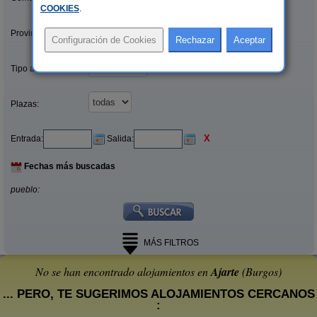
COOKIES
.
Provincias/Islas:
Tipo alquiler:
Plazas:
X
Entrada:
Salida:
Fechas más buscadas
pueblo:
MÁS FILTROS
No se han encontrado alojamientos en
Ajarte
(Burgos)
... PERO, TE SUGERIMOS ALOJAMIENTOS CERCANOS
: