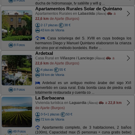
8 Fotos
ducha de hidromasaje, tv satélite y wifi g ...
Apartamentos Rurales Solar de Quintano
Apartamentos Rurales en
Labastida
a
(Álava)
22,6 km
de Ajarte (Burgos)
2-17 plazas
38 €
43 km de Vitoria
Casa solariega del S. XVIII en cuya bodega los
hermanos Diego y Manuel Quintano elaboraron la crianza
8 Fotos
del vino por el método bordelés. Refor ...
Ardetxal
Casa Rural en
Viñaspre / Lanciego
a
(Álava)
22,6 km
de Ajarte (Burgos)
4 plazas
55 €
59 km de Vitoria
Ardetxal es un antiguo molino árabe del sigo XVI
convertido en casa rural. Esta bonita casa de piedra está
8 Fotos
totalmente restaurada y cuenta co ...
La Barbacana
Vivienda turística en
Laguardia
a
22,8 km
(Álava)
de Ajarte (Burgos)
3-5+1 plazas
50 €
72 km de Vitoria
Apartamento completo, de 3 habitaciones, 2 baños
49 Fotos
(100m), Capacidad max (5 personas + cuna gratis bebe)