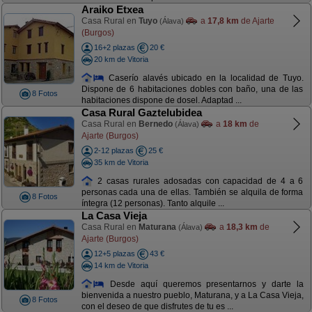
Araiko Etxea
Casa Rural en
Tuyo
a
17,8 km
de Ajarte
(Álava)
(Burgos)
16+2 plazas
20 €
20 km de Vitoria
Caserío alavés ubicado en la localidad de Tuyo.
Dispone de 6 habitaciones dobles con baño, una de las
8 Fotos
habitaciones dispone de dosel. Adaptad ...
Casa Rural Gaztelubidea
Casa Rural en
Bernedo
a
18 km
de
(Álava)
Ajarte (Burgos)
2-12 plazas
25 €
35 km de Vitoria
2 casas rurales adosadas con capacidad de 4 a 6
personas cada una de ellas. También se alquila de forma
8 Fotos
íntegra (12 personas). Tanto alquile ...
La Casa Vieja
Casa Rural en
Maturana
a
18,3 km
de
(Álava)
Ajarte (Burgos)
12+5 plazas
43 €
14 km de Vitoria
Desde aquí queremos presentarnos y darte la
bienvenida a nuestro pueblo, Maturana, y a La Casa Vieja,
8 Fotos
con el deseo de que disfrutes de tu es ...