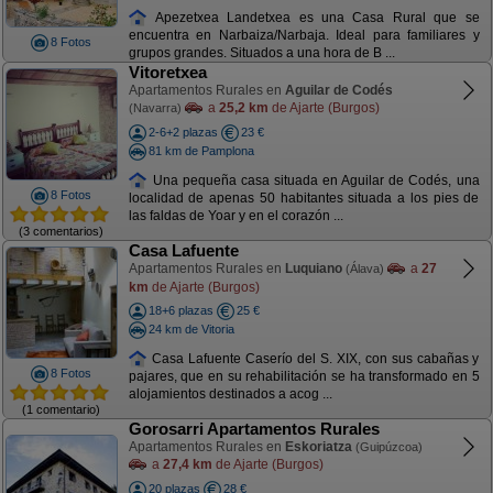
Apezetxea Landetxea es una Casa Rural que se
encuentra en Narbaiza/Narbaja. Ideal para familiares y
8 Fotos
grupos grandes. Situados a una hora de B ...
Vitoretxea
Apartamentos Rurales en
Aguilar de Codés
a
25,2 km
de Ajarte (Burgos)
(Navarra)
2-6+2 plazas
23 €
81 km de Pamplona
Una pequeña casa situada en Aguilar de Codés, una
8 Fotos
localidad de apenas 50 habitantes situada a los pies de
las faldas de Yoar y en el corazón ...
(3 comentarios)
Casa Lafuente
Apartamentos Rurales en
Luquiano
a
27
(Álava)
km
de Ajarte (Burgos)
18+6 plazas
25 €
24 km de Vitoria
Casa Lafuente Caserío del S. XIX, con sus cabañas y
8 Fotos
pajares, que en su rehabilitación se ha transformado en 5
alojamientos destinados a acog ...
(1 comentario)
Gorosarri Apartamentos Rurales
Apartamentos Rurales en
Eskoriatza
(Guipúzcoa)
a
27,4 km
de Ajarte (Burgos)
20 plazas
28 €