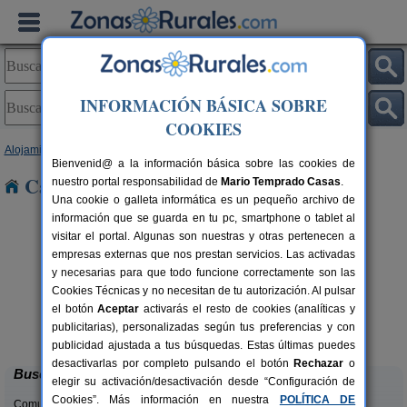
INFORMACIÓN BÁSICA SOBRE
COOKIES
Alojamientos
>
Castilla y León
>
Burgos
> Ajarte
Bienvenid@ a la información básica sobre las cookies de
Casas Rurales cerca de Ajarte
nuestro portal responsabilidad de
Mario Temprado Casas
.
Una cookie o galleta informática es un pequeño archivo de
información que se guarda en tu pc, smartphone o tablet al
visitar el portal. Algunas son nuestras y otras pertenecen a
empresas externas que nos prestan servicios. Las activadas
y necesarias para que todo funcione correctamente son las
Cookies Técnicas y no necesitan de tu autorización. Al pulsar
el botón
Aceptar
activarás el resto de cookies (analíticas y
La Morera de Agustina
rs.
4-10+1 pers.
publicitarias), personalizadas según tus preferencias y con
 €
21 €
Villanueva de Carazo (Burgos)
desde
publicidad ajustada a tus búsquedas. Estas últimas puedes
desactivarlas por completo pulsando el botón
Rechazar
o
Buscar
elegir su activación/desactivación desde “Configuración de
Cookies”. Más información en nuestra
POLÍTICA DE
Comunidades: