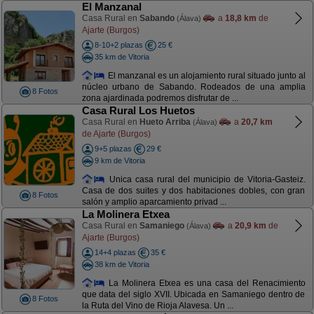
El Manzanal
Casa Rural en
Sabando
a
18,8 km
de
(Álava)
Ajarte (Burgos)
8-10+2 plazas
25 €
35 km de Vitoria
El manzanal es un alojamiento rural situado junto al
núcleo urbano de Sabando. Rodeados de una amplia
8 Fotos
zona ajardinada podremos disfrutar de ...
Casa Rural Los Huetos
Casa Rural en
Hueto Arriba
a
20,7 km
(Álava)
de Ajarte (Burgos)
9+5 plazas
29 €
9 km de Vitoria
Unica casa rural del municipio de Vitoria-Gasteiz.
Casa de dos suites y dos habitaciones dobles, con gran
8 Fotos
salón y amplio aparcamiento privad ...
La Molinera Etxea
Casa Rural en
Samaniego
a
20,9 km
de
(Álava)
Ajarte (Burgos)
14+4 plazas
35 €
38 km de Vitoria
La Molinera Etxea es una casa del Renacimiento
que data del siglo XVII. Ubicada en Samaniego dentro de
8 Fotos
la Ruta del Vino de Rioja Alavesa. Un ...