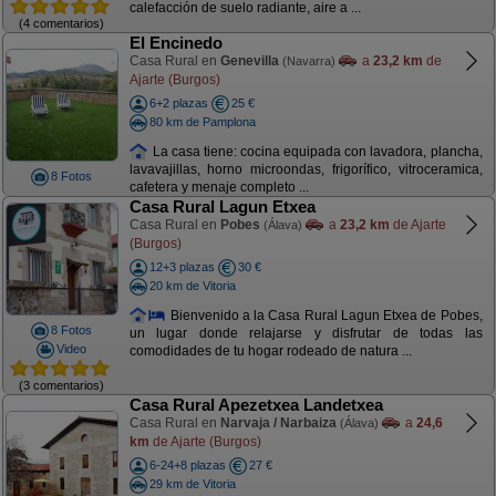
calefacción de suelo radiante, aire a ...
(4 comentarios)
El Encinedo
Casa Rural en
Genevilla
a
23,2 km
de
(Navarra)
Ajarte (Burgos)
6+2 plazas
25 €
80 km de Pamplona
La casa tiene: cocina equipada con lavadora, plancha,
lavavajillas, horno microondas, frigorífico, vitroceramica,
8 Fotos
cafetera y menaje completo ...
Casa Rural Lagun Etxea
Casa Rural en
Pobes
a
23,2 km
de Ajarte
(Álava)
(Burgos)
12+3 plazas
30 €
20 km de Vitoria
Bienvenido a la Casa Rural Lagun Etxea de Pobes,
8 Fotos
un lugar donde relajarse y disfrutar de todas las
Video
comodidades de tu hogar rodeado de natura ...
(3 comentarios)
Casa Rural Apezetxea Landetxea
Casa Rural en
Narvaja / Narbaiza
a
24,6
(Álava)
km
de Ajarte (Burgos)
6-24+8 plazas
27 €
29 km de Vitoria