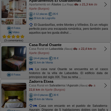
Apartamentos El Guardaviñas
Apartamento en
Ábalos
a
21,3 km
de
(La Rioja)
Ajarte (Burgos)
2-12 plazas
35 €
29 km de Logroño
El Guardaviñas, entre Montes y Viñedos. Es un refugio
8 Fotos
perfecto para una escapada romántica, pero también para
Video
aquellos que les gusta disfrut ...
(3 comentarios)
Casa Rural Osante
Casa Rural en
Labastida
a
22,4 km
de
(Álava)
Ajarte (Burgos)
14+4 plazas
35 €
51 km de Vitoria
La casa rural Osante se encuentra en el casco
historico de la villa de Labastida. El edificio data de
8 Fotos
principios del siglo XIX. Tras su reha ...
Zadorra Etxea
Casa Rural en
Salvatierra / Agurain
a
(Álava)
22,6 km
de Ajarte (Burgos)
10+3 plazas
30 €
25 km de Vitoria
Casa con encanto en el pueblo de Salvatierra-
Agurain. Dispone de 5 habitaciones dobles con baño y