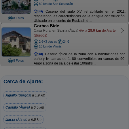
80 km de San Sebastián
Caserío del siglo XV, rehabilitado en el 2011,
respetando las características de la antigua construcción.
8 Fotos
Ubicado en el centro de Euskadi, d ...
Gorbea Bide
Casa Rural en
Sarria
a
28,6 km
de Ajarte
(Álava)
(Burgos)
2-8+3 plazas
24 €
18 km de Vitoria
Caserio típico de la zona con 4 habitaciones con
baño y tv, camas de 1. 80 convertibles en camas de 90.
8 Fotos
Amplia zona de sala de estar 100mtrs ...
Cerca de Ajarte:
Aguillo
(Burgos)
a 1,9 km
Castillo
(Álava)
a 6,5 km
Izarza
(Álava)
a 6,8 km