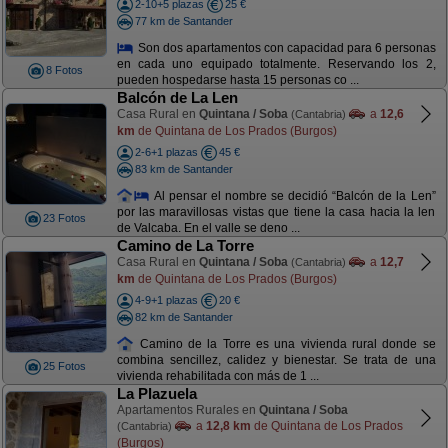
2-10+5 plazas
25 €
77 km de Santander
Son dos apartamentos con capacidad para 6 personas
en cada uno equipado totalmente. Reservando los 2,
8 Fotos
pueden hospedarse hasta 15 personas co ...
Balcón de La Len
Casa Rural en
Quintana / Soba
a
12,6
(Cantabria)
km
de Quintana de Los Prados (Burgos)
2-6+1 plazas
45 €
83 km de Santander
Al pensar el nombre se decidió “Balcón de la Len”
por las maravillosas vistas que tiene la casa hacia la len
23 Fotos
de Valcaba. En el valle se deno ...
Camino de La Torre
Casa Rural en
Quintana / Soba
a
12,7
(Cantabria)
km
de Quintana de Los Prados (Burgos)
4-9+1 plazas
20 €
82 km de Santander
Camino de la Torre es una vivienda rural donde se
combina sencillez, calidez y bienestar. Se trata de una
25 Fotos
vivienda rehabilitada con más de 1 ...
La Plazuela
Apartamentos Rurales en
Quintana / Soba
a
12,8 km
de Quintana de Los Prados
(Cantabria)
(Burgos)