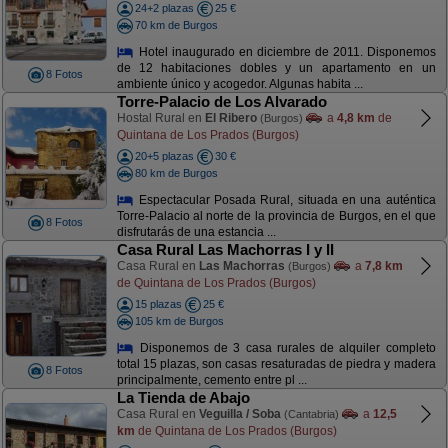
24+2 plazas
25 €
70 km de Burgos
Hotel inaugurado en diciembre de 2011. Disponemos
de 12 habitaciones dobles y un apartamento en un
8 Fotos
ambiente único y acogedor. Algunas habita ...
Torre-Palacio de Los Alvarado
Hostal Rural en
El Ribero
a
4,8 km
de
(Burgos)
Quintana de Los Prados (Burgos)
20+5 plazas
30 €
80 km de Burgos
Espectacular Posada Rural, situada en una auténtica
Torre-Palacio al norte de la provincia de Burgos, en el que
8 Fotos
disfrutarás de una estancia ...
Casa Rural Las Machorras I y II
Casa Rural en
Las Machorras
a
7,8 km
(Burgos)
de Quintana de Los Prados (Burgos)
15 plazas
25 €
105 km de Burgos
Disponemos de 3 casa rurales de alquiler completo
total 15 plazas, son casas resaturadas de piedra y madera
8 Fotos
principalmente, cemento entre pl ...
La Tienda de Abajo
Casa Rural en
Veguilla / Soba
a
12,5
(Cantabria)
km
de Quintana de Los Prados (Burgos)