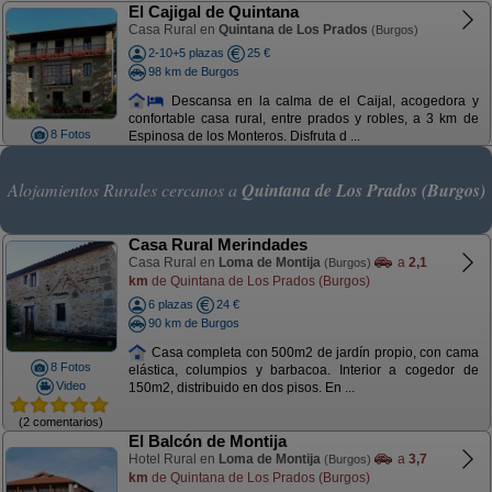
El Cajigal de Quintana
Casa Rural en
Quintana de Los Prados
(Burgos)
2-10+5 plazas
25 €
98 km de Burgos
Descansa en la calma de el Caijal, acogedora y
confortable casa rural, entre prados y robles, a 3 km de
8 Fotos
Espinosa de los Monteros. Disfruta d ...
Alojamientos Rurales cercanos a
Quintana de Los Prados (Burgos)
Casa Rural Merindades
Casa Rural en
Loma de Montija
a
2,1
(Burgos)
km
de Quintana de Los Prados (Burgos)
6 plazas
24 €
90 km de Burgos
Casa completa con 500m2 de jardín propio, con cama
8 Fotos
elástica, columpios y barbacoa. Interior a cogedor de
Video
150m2, distribuido en dos pisos. En ...
(2 comentarios)
El Balcón de Montija
Hotel Rural en
Loma de Montija
a
3,7
(Burgos)
km
de Quintana de Los Prados (Burgos)