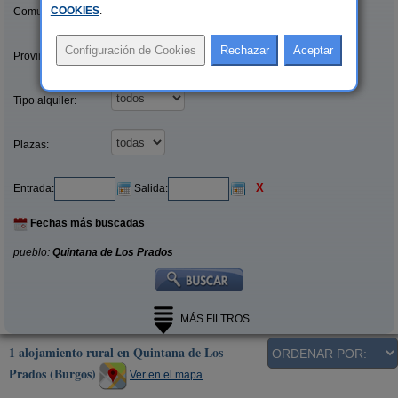
COOKIES
.
Comunidades:
Provincias/Islas:
Tipo alquiler:
Plazas:
X
Entrada:
Salida:
Fechas más buscadas
pueblo:
Quintana de Los Prados
MÁS FILTROS
1 alojamiento rural en Quintana de Los
Prados (Burgos)
Ver en el mapa