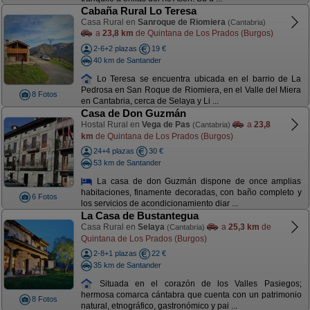
Cabaña Rural Lo Teresa
Casa Rural en
Sanroque de Riomiera
(Cantabria)
a
23,8 km
de Quintana de Los Prados (Burgos)
2-6+2 plazas
19 €
40 km de Santander
Lo Teresa se encuentra ubicada en el barrio de La
Pedrosa en San Roque de Riomiera, en el Valle del Miera
8 Fotos
en Cantabria, cerca de Selaya y Li ...
Casa de Don Guzmán
Hostal Rural en
Vega de Pas
a
23,8
(Cantabria)
km
de Quintana de Los Prados (Burgos)
24+4 plazas
30 €
53 km de Santander
La casa de don Guzmán dispone de once amplias
habitaciones, finamente decoradas, con baño completo y
6 Fotos
los servicios de acondicionamiento diar ...
La Casa de Bustantegua
Casa Rural en
Selaya
a
25,3 km
de
(Cantabria)
Quintana de Los Prados (Burgos)
2-8+1 plazas
22 €
35 km de Santander
Situada en el corazón de los Valles Pasiegos;
hermosa comarca cántabra que cuenta con un patrimonio
8 Fotos
natural, etnográfico, gastronómico y pai ...