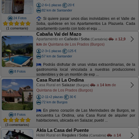
2-6+1 plazas
20 €
82 km de Santander
24 Fotos
Si quiere pasar unos días inolvidables en el Valle de
Soba, quédese en los Apartamentos La Plazuela. Cada
(1 comentario)
apartamento cuento con todo el equ ...
Cabaña Val del Mazo
Apartamento en
Cañedo / Soba
a
12,9
(Cantabria)
km
de Quintana de Los Prados (Burgos)
2-3+1 plazas
125 €
57 km de Santander
Podrás disfrutar de unas vistas extraordinarias, de la
gastronomía local vinculada a nuestras producciones
8 Fotos
sostenibles y de un montón de exp ...
Casa Rural La Ondina
Casa Rural en
Salazar
a
14 km
de
(Burgos)
Quintana de Los Prados (Burgos)
2-11+2 plazas
30 €
72 km de Burgos
En pleno corazón de Las Merindades de Burgos, se
8 Fotos
encuentra La Ondina, una Casa Rural de alquiler por
habitaciones, ubicada en Salazar, puebl ...
(3 comentarios)
Akla La Casa del Puente
Hotel Rural en
Regules / Soba
a
14
(Cantabria)