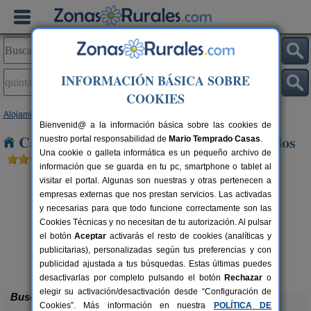
INFORMACIÓN BÁSICA SOBRE
COOKIES
Alojamientos
>
Castilla y León
>
Burgos
> Quintana de Los Prados
Bienvenid@ a la información básica sobre las cookies de
Casas Rurales en Quintana de Los Prados
nuestro portal responsabilidad de
Mario Temprado Casas
.
Una cookie o galleta informática es un pequeño archivo de
información que se guarda en tu pc, smartphone o tablet al
visitar el portal. Algunas son nuestras y otras pertenecen a
empresas externas que nos prestan servicios. Las activadas
y necesarias para que todo funcione correctamente son las
Cookies Técnicas y no necesitan de tu autorización. Al pulsar
el botón
Aceptar
activarás el resto de cookies (analíticas y
publicitarias), personalizadas según tus preferencias y con
La Morera de Agustina
rs.
4-10+1 pers.
 €
21 €
publicidad ajustada a tus búsquedas. Estas últimas puedes
Villanueva de Carazo (Burgos)
desde
desactivarlas por completo pulsando el botón
Rechazar
o
elegir su activación/desactivación desde “Configuración de
Buscar
Cookies”. Más información en nuestra
POLÍTICA DE