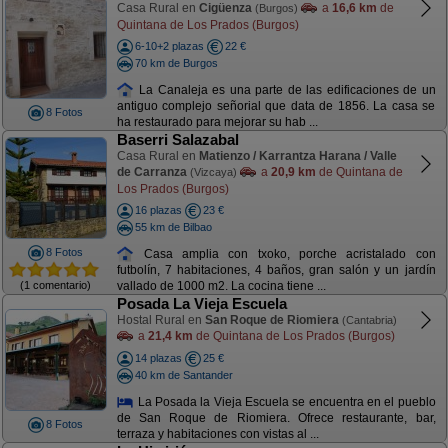
Casa Rural en
Cigüenza
a
16,6 km
de
(Burgos)
Quintana de Los Prados (Burgos)
6-10+2 plazas
22 €
70 km de Burgos
La Canaleja es una parte de las edificaciones de un
antiguo complejo señorial que data de 1856. La casa se
8 Fotos
ha restaurado para mejorar su hab ...
Baserri Salazabal
Casa Rural en
Matienzo / Karrantza Harana / Valle
de Carranza
a
20,9 km
de Quintana de
(Vizcaya)
Los Prados (Burgos)
16 plazas
23 €
55 km de Bilbao
8 Fotos
Casa amplia con txoko, porche acristalado con
futbolín, 7 habitaciones, 4 baños, gran salón y un jardín
(1 comentario)
vallado de 1000 m2. La cocina tiene ...
Posada La Vieja Escuela
Hostal Rural en
San Roque de Riomiera
(Cantabria)
a
21,4 km
de Quintana de Los Prados (Burgos)
14 plazas
25 €
40 km de Santander
La Posada la Vieja Escuela se encuentra en el pueblo
de San Roque de Riomiera. Ofrece restaurante, bar,
8 Fotos
terraza y habitaciones con vistas al ...