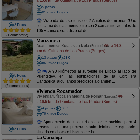
a
15,6 km
de Quintana de Los Prados (Burgos)
5 plazas
81 km de Burgos
Vivienda de uso turístico. 2 Amplios dormitorios (Uno
8 Fotos
con cama de matrimonio, otro con 2 camas individuales de
105 y cama extra adicional de ...
(1 comentario)
Manzanela
Apartamentos Rurales en
Nela
a
16,3
(Burgos)
km
de Quintana de Los Prados (Burgos)
13 plazas
23 €
85 km de Burgos
A 90 kilómetros al suroeste de Bilbao al lado de
8 Fotos
Puentedey, en las estribaciones de la Cordillera
Cantábrica, alquilamos preciosos alojamien ...
(2 comentarios)
Vivienda Rocamador
Vivienda turística en
Medina de Pomar
(Burgos)
a
16,5 km
de Quintana de Los Prados (Burgos)
4 plazas
90 €
79 km de Burgos
Apartamento de uso turístico con capacidad para 4
personas, en una primera planta, totalmente equipado,
8 Fotos
situado en el casco histórico de la ...
La Canaleja