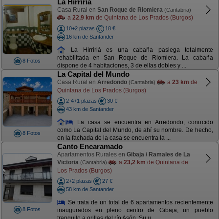
La Hirririá
Casa Rural en
San Roque de Riomiera
(Cantabria)
a
22,9 km
de Quintana de Los Prados (Burgos)
10+2 plazas
18 €
16 km de Santander
La Hirririá es una cabaña pasiega totalmente
rehabilitada en San Roque de Riomiera. La cabaña
8 Fotos
dispone de 4 habitaciones, 3 de ellas dobles y ...
La Capital del Mundo
Casa Rural en
Arredondo
a
23 km
de
(Cantabria)
Quintana de Los Prados (Burgos)
2-4+1 plazas
30 €
43 km de Santander
La casa se encuentra en Arredondo, conocido
como La Capital del Mundo, de ahí su nombre. De hecho,
8 Fotos
en la fachada de la casa se encuentra la ...
Canto Encaramado
Apartamentos Rurales en
Gibaja / Ramales de La
Victoria
a
23,2 km
de Quintana de
(Cantabria)
Los Prados (Burgos)
2+2 plazas
27 €
58 km de Santander
Se trata de un total de 6 apartamentos recientemente
8 Fotos
inaugurados en pleno centro de Gibaja, un pueblo
tranquilo a orillas del río Asón. Su u ...