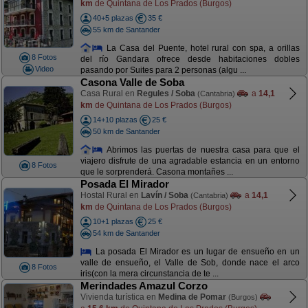
km
de Quintana de Los Prados (Burgos)
40+5 plazas
35 €
55 km de Santander
La Casa del Puente, hotel rural con spa, a orillas
8 Fotos
del río Gandara ofrece desde habitaciones dobles
Video
pasando por Suites para 2 personas (algu ...
Casona Valle de Soba
Casa Rural en
Regules / Soba
a
14,1
(Cantabria)
km
de Quintana de Los Prados (Burgos)
14+10 plazas
25 €
50 km de Santander
Abrimos las puertas de nuestra casa para que el
viajero disfrute de una agradable estancia en un entorno
8 Fotos
que le sorprenderá. Casona montañes ...
Posada El Mirador
Hostal Rural en
Lavín / Soba
a
14,1
(Cantabria)
km
de Quintana de Los Prados (Burgos)
10+1 plazas
25 €
54 km de Santander
La posada El Mirador es un lugar de ensueño en un
valle de ensueño, el Valle de Sob, donde nace el arco
8 Fotos
iris(con la mera circunstancia de te ...
Merindades Amazul Corzo
Vivienda turística en
Medina de Pomar
(Burgos)