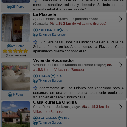
Camino de la Torre es una vivienda rural donde se
combina sencillez, calidez y bienestar. Se trata de una
25 Fotos
vivienda rehabilitada con más de 1 ...
La Plazuela
Apartamentos Rurales en
Quintana / Soba
a
15,2 km
de Villasante (Burgos)
(Cantabria)
2-6+1 plazas
20 €
82 km de Santander
Si quiere pasar unos días inolvidables en el Valle de
24 Fotos
Soba, quédese en los Apartamentos La Plazuela. Cada
apartamento cuento con todo el equ ...
(1 comentario)
Vivienda Rocamador
Vivienda turística en
Medina de Pomar
(Burgos)
a
15,3 km
de Villasante (Burgos)
4 plazas
90 €
79 km de Burgos
Apartamento de uso turístico con capacidad para 4
personas, en una primera planta, totalmente equipado,
8 Fotos
situado en el casco histórico de la ...
Casa Rural La Ondina
Casa Rural en
Salazar
a
15,3 km
de
(Burgos)
Villasante (Burgos)
2-11+2 plazas
30 €
72 km de Burgos