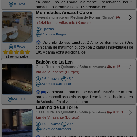
en cada uno equipado totalmente. Reservando los 2,
8 Fotos
pueden hospedarse hasta 15 personas co ...
Merindades Amazul Corzo
Vivienda turística en
Medina de Pomar
(Burgos)
a
14,4 km
de Villasante (Burgos)
5 plazas
81 km de Burgos
Vivienda de uso turístico. 2 Amplios dormitorios (Uno
8 Fotos
con cama de matrimonio, otro con 2 camas individuales de
105 y cama extra adicional de ...
(1 comentario)
Balcón de La Len
Casa Rural en
Quintana / Soba
a
15
(Cantabria)
km
de Villasante (Burgos)
2-6+1 plazas
45 €
83 km de Santander
Al pensar el nombre se decidió “Balcón de la Len”
por las maravillosas vistas que tiene la casa hacia la len
23 Fotos
de Valcaba. En el valle se deno ...
Camino de La Torre
Casa Rural en
Quintana / Soba
a
15,1
(Cantabria)
km
de Villasante (Burgos)
4-9+1 plazas
20 €
82 km de Santander