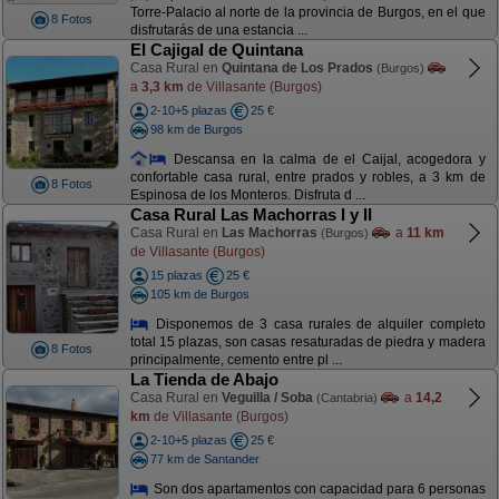
Torre-Palacio al norte de la provincia de Burgos, en el que
8 Fotos
disfrutarás de una estancia ...
El Cajigal de Quintana
Casa Rural en
Quintana de Los Prados
(Burgos)
a
3,3 km
de Villasante (Burgos)
2-10+5 plazas
25 €
98 km de Burgos
Descansa en la calma de el Caijal, acogedora y
confortable casa rural, entre prados y robles, a 3 km de
8 Fotos
Espinosa de los Monteros. Disfruta d ...
Casa Rural Las Machorras I y II
Casa Rural en
Las Machorras
a
11 km
(Burgos)
de Villasante (Burgos)
15 plazas
25 €
105 km de Burgos
Disponemos de 3 casa rurales de alquiler completo
total 15 plazas, son casas resaturadas de piedra y madera
8 Fotos
principalmente, cemento entre pl ...
La Tienda de Abajo
Casa Rural en
Veguilla / Soba
a
14,2
(Cantabria)
km
de Villasante (Burgos)
2-10+5 plazas
25 €
77 km de Santander
Son dos apartamentos con capacidad para 6 personas