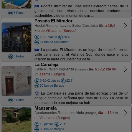
Podrás disfrutar de unas vistas extraordinarias, de la
gastronomía local vinculada a nuestras producciones
8 Fotos
sostenibles y de un montón de exp ...
Posada El Mirador
Hostal Rural en
Lavín / Soba
a
16,4
(Cantabria)
km
de Villasante (Burgos)
10+1 plazas
25 €
54 km de Santander
La posada El Mirador es un lugar de ensueño en un
valle de ensueño, el Valle de Sob, donde nace el arco
8 Fotos
iris(con la mera circunstancia de te ...
La Canaleja
Casa Rural en
Cigüenza
a
17,2 km
de
(Burgos)
Villasante (Burgos)
6-10+2 plazas
22 €
70 km de Burgos
La Canaleja es una parte de las edificaciones de un
antiguo complejo señorial que data de 1856. La casa se
8 Fotos
ha restaurado para mejorar su hab ...
Manzanela
Apartamentos Rurales en
Nela
a
18 km
(Burgos)
de Villasante (Burgos)
13 plazas
23 €
85 km de Burgos