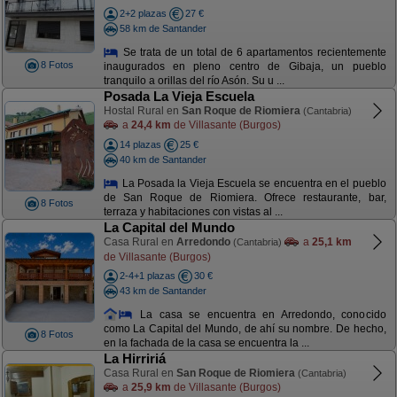
2+2 plazas
27 €
58 km de Santander
Se trata de un total de 6 apartamentos recientemente
8 Fotos
inaugurados en pleno centro de Gibaja, un pueblo
tranquilo a orillas del río Asón. Su u ...
Posada La Vieja Escuela
Hostal Rural en
San Roque de Riomiera
(Cantabria)
a
24,4 km
de Villasante (Burgos)
14 plazas
25 €
40 km de Santander
La Posada la Vieja Escuela se encuentra en el pueblo
de San Roque de Riomiera. Ofrece restaurante, bar,
8 Fotos
terraza y habitaciones con vistas al ...
La Capital del Mundo
Casa Rural en
Arredondo
a
25,1 km
(Cantabria)
de Villasante (Burgos)
2-4+1 plazas
30 €
43 km de Santander
La casa se encuentra en Arredondo, conocido
como La Capital del Mundo, de ahí su nombre. De hecho,
8 Fotos
en la fachada de la casa se encuentra la ...
La Hirririá
Casa Rural en
San Roque de Riomiera
(Cantabria)
a
25,9 km
de Villasante (Burgos)