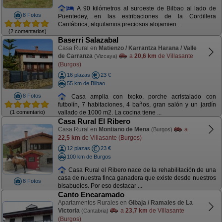
A 90 kilómetros al suroeste de Bilbao al lado de
8 Fotos
Puentedey, en las estribaciones de la Cordillera
Cantábrica, alquilamos preciosos alojamien ...
(2 comentarios)
Baserri Salazabal
Casa Rural en
Matienzo / Karrantza Harana / Valle
de Carranza
a
20,6 km
de Villasante
(Vizcaya)
(Burgos)
16 plazas
23 €
55 km de Bilbao
8 Fotos
Casa amplia con txoko, porche acristalado con
futbolín, 7 habitaciones, 4 baños, gran salón y un jardín
(1 comentario)
vallado de 1000 m2. La cocina tiene ...
Casa Rural El Ribero
Casa Rural en
Montiano de Mena
a
(Burgos)
22,5 km
de Villasante (Burgos)
12 plazas
23 €
100 km de Burgos
Casa Rural el Ribero nace de la rehabilitación de una
casa de nuestra finca ganadera que existe desde nuestros
8 Fotos
bisabuelos. Por eso destacar ...
Canto Encaramado
Apartamentos Rurales en
Gibaja / Ramales de La
Victoria
a
23,7 km
de Villasante
(Cantabria)
(Burgos)