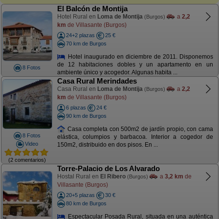
El Balcón de Montija
Hotel Rural en
Loma de Montija
a
2,2
(Burgos)
km
de Villasante (Burgos)
24+2 plazas
25 €
70 km de Burgos
Hotel inaugurado en diciembre de 2011. Disponemos
de 12 habitaciones dobles y un apartamento en un
8 Fotos
ambiente único y acogedor. Algunas habita ...
Casa Rural Merindades
Casa Rural en
Loma de Montija
a
2,2
(Burgos)
km
de Villasante (Burgos)
6 plazas
24 €
90 km de Burgos
Casa completa con 500m2 de jardín propio, con cama
8 Fotos
elástica, columpios y barbacoa. Interior a cogedor de
Video
150m2, distribuido en dos pisos. En ...
(2 comentarios)
Torre-Palacio de Los Alvarado
Hostal Rural en
El Ribero
a
3,2 km
de
(Burgos)
Villasante (Burgos)
20+5 plazas
30 €
80 km de Burgos
Espectacular Posada Rural, situada en una auténtica