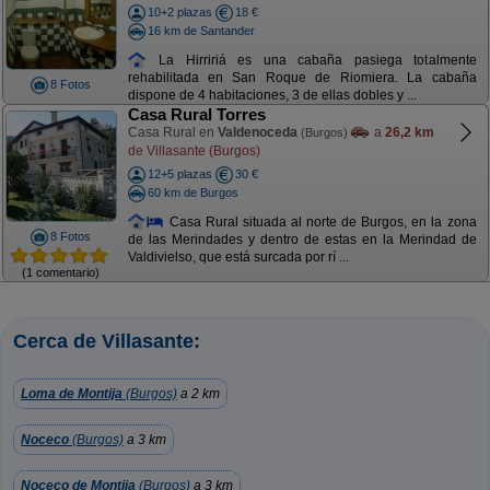
10+2 plazas
18 €
16 km de Santander
La Hirririá es una cabaña pasiega totalmente
rehabilitada en San Roque de Riomiera. La cabaña
8 Fotos
dispone de 4 habitaciones, 3 de ellas dobles y ...
Casa Rural Torres
Casa Rural en
Valdenoceda
a
26,2 km
(Burgos)
de Villasante (Burgos)
12+5 plazas
30 €
60 km de Burgos
Casa Rural situada al norte de Burgos, en la zona
8 Fotos
de las Merindades y dentro de estas en la Merindad de
Valdivielso, que está surcada por rí ...
(1 comentario)
Cerca de Villasante:
Loma de Montija
(Burgos)
a 2 km
Noceco
(Burgos)
a 3 km
Noceco de Montija
(Burgos)
a 3 km