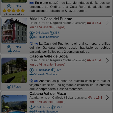
En pleno corazón de Las Merindades de Burgos, se
8 Fotos
encuentra La Ondina, una Casa Rural de alquiler por
habitaciones, ubicada en Salazar, puebl ...
(3 comentarios)
Akla La Casa del Puente
Hotel Rural en
Regules / Soba
a
15,3
(Cantabria)
km
de Villasante (Burgos)
40+5 plazas
35 €
55 km de Santander
La Casa del Puente, hotel rural con spa, a orillas
8 Fotos
del río Gandara ofrece desde habitaciones dobles
Video
pasando por Suites para 2 personas (algu ...
Casona Valle de Soba
Casa Rural en
Regules / Soba
a
15,4
(Cantabria)
km
de Villasante (Burgos)
14+10 plazas
25 €
50 km de Santander
Abrimos las puertas de nuestra casa para que el
viajero disfrute de una agradable estancia en un entorno
8 Fotos
que le sorprenderá. Casona montañes ...
Cabaña Val del Mazo
Apartamento en
Cañedo / Soba
a
15,4
(Cantabria)
km
de Villasante (Burgos)
2-3+1 plazas
125 €
57 km de Santander