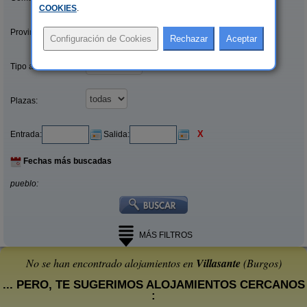
COOKIES
.
Provincias/Islas:
Tipo alquiler:
Plazas:
X
Entrada:
Salida:
Fechas más buscadas
pueblo:
MÁS FILTROS
No se han encontrado alojamientos en
Villasante
(Burgos)
... PERO, TE SUGERIMOS ALOJAMIENTOS CERCANOS
: