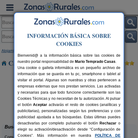
INFORMACIÓN BÁSICA SOBRE
COOKIES
Alojamientos
>
Castilla y León
>
Burgos
> Villasante
Bienvenid@ a la información básica sobre las cookies de
Casas Rurales cerca de Villasante
nuestro portal responsabilidad de
Mario Temprado Casas
.
Una cookie o galleta informática es un pequeño archivo de
información que se guarda en tu pc, smartphone o tablet al
visitar el portal. Algunas son nuestras y otras pertenecen a
empresas externas que nos prestan servicios. Las activadas
y necesarias para que todo funcione correctamente son las
Cookies Técnicas y no necesitan de tu autorización. Al pulsar
el botón
Aceptar
activarás el resto de cookies (analíticas y
La Morera de Agustina
rs.
4-10+1 pers.
publicitarias), personalizadas según tus preferencias y con
 €
21 €
Villanueva de Carazo (Burgos)
desde
publicidad ajustada a tus búsquedas. Estas últimas puedes
desactivarlas por completo pulsando el botón
Rechazar
o
Buscar
elegir su activación/desactivación desde “Configuración de
Cookies”. Más información en nuestra
POLÍTICA DE
Comunidades: