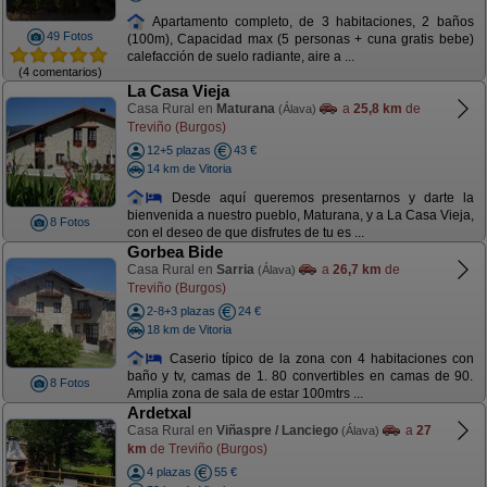
Apartamento completo, de 3 habitaciones, 2 baños
49 Fotos
(100m), Capacidad max (5 personas + cuna gratis bebe)
calefacción de suelo radiante, aire a ...
(4 comentarios)
La Casa Vieja
Casa Rural en
Maturana
a
25,8 km
de
(Álava)
Treviño (Burgos)
12+5 plazas
43 €
14 km de Vitoria
Desde aquí queremos presentarnos y darte la
bienvenida a nuestro pueblo, Maturana, y a La Casa Vieja,
8 Fotos
con el deseo de que disfrutes de tu es ...
Gorbea Bide
Casa Rural en
Sarria
a
26,7 km
de
(Álava)
Treviño (Burgos)
2-8+3 plazas
24 €
18 km de Vitoria
Caserio típico de la zona con 4 habitaciones con
baño y tv, camas de 1. 80 convertibles en camas de 90.
8 Fotos
Amplia zona de sala de estar 100mtrs ...
Ardetxal
Casa Rural en
Viñaspre / Lanciego
a
27
(Álava)
km
de Treviño (Burgos)
4 plazas
55 €