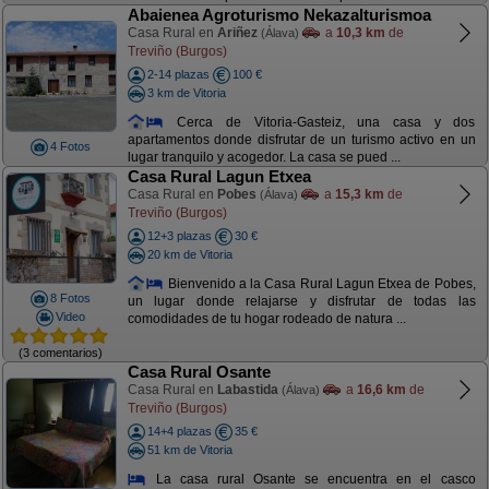
Abaienea Agroturismo Nekazalturismoa
Casa Rural en
Ariñez
a
10,3 km
de
(Álava)
Treviño (Burgos)
2-14 plazas
100 €
3 km de Vitoria
Cerca de Vitoria-Gasteiz, una casa y dos
apartamentos donde disfrutar de un turismo activo en un
4 Fotos
lugar tranquilo y acogedor. La casa se pued ...
Casa Rural Lagun Etxea
Casa Rural en
Pobes
a
15,3 km
de
(Álava)
Treviño (Burgos)
12+3 plazas
30 €
20 km de Vitoria
Bienvenido a la Casa Rural Lagun Etxea de Pobes,
8 Fotos
un lugar donde relajarse y disfrutar de todas las
Video
comodidades de tu hogar rodeado de natura ...
(3 comentarios)
Casa Rural Osante
Casa Rural en
Labastida
a
16,6 km
de
(Álava)
Treviño (Burgos)
14+4 plazas
35 €
51 km de Vitoria
La casa rural Osante se encuentra en el casco