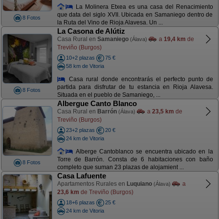
La Molinera Etxea es una casa del Renacimiento
que data del siglo XVII. Ubicada en Samaniego dentro de
8 Fotos
la Ruta del Vino de Rioja Alavesa. Un ...
La Casona de Alútiz
Casa Rural en
Samaniego
a
19,4 km
de
(Álava)
Treviño (Burgos)
10+2 plazas
75 €
58 km de Vitoria
Casa rural donde encontrarás el perfecto punto de
partida para disfrutar de tu estancia en Rioja Alavesa.
8 Fotos
Situada en el pueblo de Samaniego, ...
Albergue Canto Blanco
Casa Rural en
Barrón
a
23,5 km
de
(Álava)
Treviño (Burgos)
23+2 plazas
20 €
24 km de Vitoria
Alberge Cantoblanco se encuentra ubicado en la
Torre de Barrón. Consta de 6 habitaciones con baño
8 Fotos
completo que suman 23 plazas de alojamient ...
Casa Lafuente
Apartamentos Rurales en
Luquiano
a
(Álava)
23,6 km
de Treviño (Burgos)
18+6 plazas
25 €
24 km de Vitoria