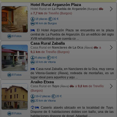
Hotel Rural Arganzón Plaza
Hotel Rural en
La Puebla de Arganzón
(Burgos)
a
7,7 km
de Treviño (Burgos)
18 plazas
30 €
96 km de Burgos
El Hotel Arganzón Plaza se encuentra en la plaza
central de La Puebla de Arganzón. Es un edificio del siglo
8 Fotos
XVIII rehabilitado que cuenta co ...
Casa Rural Zaballa
Casa Rural en
Nanclares de La Oca
a
(Álava)
9,1 km
de Treviño (Burgos)
8 plazas
60 €
10 km de Vitoria
Casa rural Zaballa, en Nanclares de la Oca, muy cerca
de Vitoria-Gasteiz (Álava), rodeada de montañas, es un
8 Fotos
lugar ideal para aquellos y aqu ...
Araiko Etxea
Casa Rural en
Tuyo
a
9,8 km
de Treviño
(Álava)
(Burgos)
16+2 plazas
20 €
20 km de Vitoria
Caserío alavés ubicado en la localidad de Tuyo.
Dispone de 6 habitaciones dobles con baño, una de las
8 Fotos
habitaciones dispone de dosel. Adaptad ...