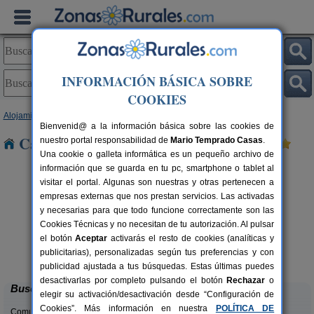
INFORMACIÓN BÁSICA SOBRE
COOKIES
Alojamientos
>
Castilla y León
>
Burgos
> Treviño
Bienvenid@ a la información básica sobre las cookies de
Casas Rurales cerca de Treviño
nuestro portal responsabilidad de
Mario Temprado Casas
.
Una cookie o galleta informática es un pequeño archivo de
información que se guarda en tu pc, smartphone o tablet al
visitar el portal. Algunas son nuestras y otras pertenecen a
empresas externas que nos prestan servicios. Las activadas
y necesarias para que todo funcione correctamente son las
Cookies Técnicas y no necesitan de tu autorización. Al pulsar
el botón
Aceptar
activarás el resto de cookies (analíticas y
Casa Rural El Tirabeque
rs.
8-10+1 pers.
publicitarias), personalizadas según tus preferencias y con
 €
47 €
Ruyales del Agua (Burgos)
desde
publicidad ajustada a tus búsquedas. Estas últimas puedes
desactivarlas por completo pulsando el botón
Rechazar
o
Buscar
elegir su activación/desactivación desde “Configuración de
Cookies”. Más información en nuestra
POLÍTICA DE
Comunidades: