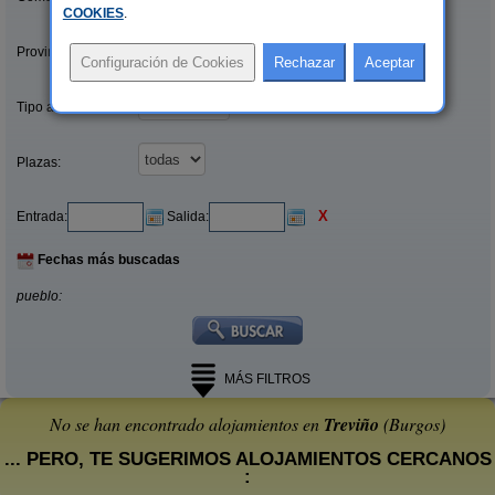
COOKIES
.
Provincias/Islas:
Tipo alquiler:
Plazas:
X
Entrada:
Salida:
Fechas más buscadas
pueblo:
MÁS FILTROS
No se han encontrado alojamientos en
Treviño
(Burgos)
... PERO, TE SUGERIMOS ALOJAMIENTOS CERCANOS
: