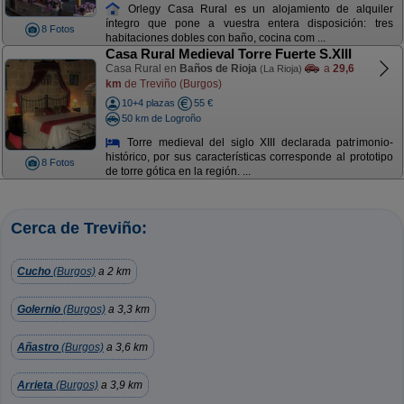
Orlegy Casa Rural es un alojamiento de alquiler
íntegro que pone a vuestra entera disposición: tres
8 Fotos
habitaciones dobles con baño, cocina com ...
Casa Rural Medieval Torre Fuerte S.XIII
Casa Rural en
Baños de Rioja
a
29,6
(La Rioja)
km
de Treviño (Burgos)
10+4 plazas
55 €
50 km de Logroño
Torre medieval del siglo XIII declarada patrimonio-
histórico, por sus características corresponde al prototipo
8 Fotos
de torre gótica en la región. ...
Cerca de Treviño:
Cucho
(Burgos)
a 2 km
Golernio
(Burgos)
a 3,3 km
Añastro
(Burgos)
a 3,6 km
Arrieta
(Burgos)
a 3,9 km