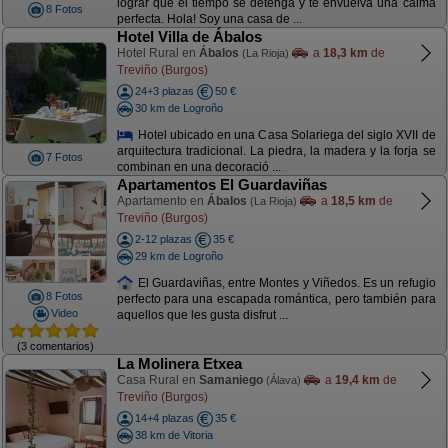
lograr que el tiempo se detenga y te envuelva una calma
8 Fotos
perfecta. Hola! Soy una casa de ...
Hotel Villa de Ábalos
Hotel Rural en
Ábalos
a
18,3 km
de
(La Rioja)
Treviño (Burgos)
24+3 plazas
50 €
30 km de Logroño
Hotel ubicado en una Casa Solariega del siglo XVII de
arquitectura tradicional. La piedra, la madera y la forja se
7 Fotos
combinan en una decoració ...
Apartamentos El Guardaviñas
Apartamento en
Ábalos
a
18,5 km
de
(La Rioja)
Treviño (Burgos)
2-12 plazas
35 €
29 km de Logroño
El Guardaviñas, entre Montes y Viñedos. Es un refugio
8 Fotos
perfecto para una escapada romántica, pero también para
Video
aquellos que les gusta disfrut ...
(3 comentarios)
La Molinera Etxea
Casa Rural en
Samaniego
a
19,4 km
de
(Álava)
Treviño (Burgos)
14+4 plazas
35 €
38 km de Vitoria