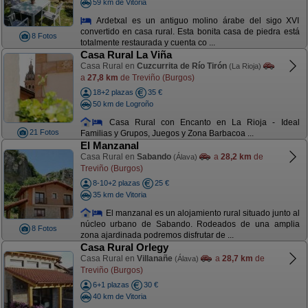
59 km de Vitoria
Ardetxal es un antiguo molino árabe del sigo XVI
convertido en casa rural. Esta bonita casa de piedra está
8 Fotos
totalmente restaurada y cuenta co ...
Casa Rural La Viña
Casa Rural en
Cuzcurrita de Río Tirón
(La Rioja)
a
27,8 km
de Treviño (Burgos)
18+2 plazas
35 €
50 km de Logroño
Casa Rural con Encanto en La Rioja - Ideal
21 Fotos
Familias y Grupos, Juegos y Zona Barbacoa ...
El Manzanal
Casa Rural en
Sabando
a
28,2 km
de
(Álava)
Treviño (Burgos)
8-10+2 plazas
25 €
35 km de Vitoria
El manzanal es un alojamiento rural situado junto al
núcleo urbano de Sabando. Rodeados de una amplia
8 Fotos
zona ajardinada podremos disfrutar de ...
Casa Rural Orlegy
Casa Rural en
Villanañe
a
28,7 km
de
(Álava)
Treviño (Burgos)
6+1 plazas
30 €
40 km de Vitoria