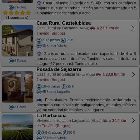
Casa Lafuente Caserío del S. XIX, con sus cabañas y
8 Fotos
pajares, que en su rehabilitación se ha transformado en 5
alojamientos destinados a acog ...
(1 comentario)
Casa Rural Gaztelubidea
Casa Rural en
Bernedo
a
23,7 km
de
(Álava)
Treviño (Burgos)
2-12 plazas
25 €
35 km de Vitoria
2 casas rurales adosadas con capacidad de 4 a 6
personas cada una de ellas. También se alquila de forma
8 Fotos
íntegra (12 personas). Tanto alquile ...
Posada de Sajazarra
Casa Rural en
Sajazarra
a
23,9 km
de
(La Rioja)
Treviño (Burgos)
16+6 plazas
35 €
45 km de Logroño
Encantadora Posada recientemente restaurada y
decorada con mezcla de antiguedades, muebles clásicos
8 Fotos
y gran variedad de detalles. Un lugar co ...
La Barbacana
Vivienda turística en
Laguardia
a
24,4 km
(Álava)
de Treviño (Burgos)
3-5+1 plazas
50 €
72 km de Vitoria