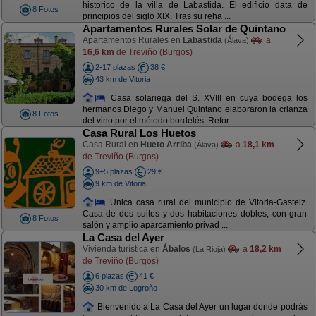
historico de la villa de Labastida. El edificio data de
8 Fotos
principios del siglo XIX. Tras su reha ...
Apartamentos Rurales Solar de Quintano
Apartamentos Rurales en
Labastida
a
(Álava)
16,6 km
de Treviño (Burgos)
2-17 plazas
38 €
43 km de Vitoria
Casa solariega del S. XVIII en cuya bodega los
hermanos Diego y Manuel Quintano elaboraron la crianza
8 Fotos
del vino por el método bordelés. Refor ...
Casa Rural Los Huetos
Casa Rural en
Hueto Arriba
a
18,1 km
(Álava)
de Treviño (Burgos)
9+5 plazas
29 €
9 km de Vitoria
Unica casa rural del municipio de Vitoria-Gasteiz.
Casa de dos suites y dos habitaciones dobles, con gran
8 Fotos
salón y amplio aparcamiento privad ...
La Casa del Ayer
Vivienda turística en
Ábalos
a
18,2 km
(La Rioja)
de Treviño (Burgos)
6 plazas
41 €
30 km de Logroño
Bienvenido a La Casa del Ayer un lugar donde podrás