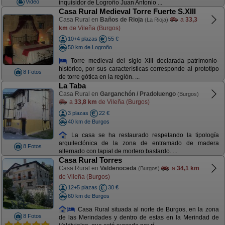
Video
inquisidor de Logroño Juan Antonio ...
Casa Rural Medieval Torre Fuerte S.XIII
Casa Rural en
Baños de Rioja
a
33,3
(La Rioja)
km
de Vileña (Burgos)
10+4 plazas
55 €
50 km de Logroño
Torre medieval del siglo XIII declarada patrimonio-
histórico, por sus características corresponde al prototipo
8 Fotos
de torre gótica en la región. ...
La Taba
Casa Rural en
Garganchón / Pradoluengo
(Burgos)
a
33,8 km
de Vileña (Burgos)
3 plazas
22 €
40 km de Burgos
La casa se ha restaurado respetando la tipología
arquitectónica de la zona de entramado de madera
8 Fotos
alternado con tapial de mortero bastardo. ...
Casa Rural Torres
Casa Rural en
Valdenoceda
a
34,1 km
(Burgos)
de Vileña (Burgos)
12+5 plazas
30 €
60 km de Burgos
Casa Rural situada al norte de Burgos, en la zona
8 Fotos
de las Merindades y dentro de estas en la Merindad de