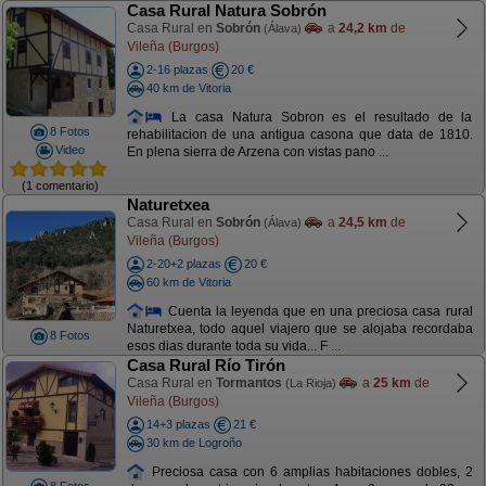
Casa Rural Natura Sobrón
Casa Rural en
Sobrón
a
24,2 km
de
(Álava)
Vileña (Burgos)
2-16 plazas
20 €
40 km de Vitoria
La casa Natura Sobron es el resultado de la
8 Fotos
rehabilitacion de una antigua casona que data de 1810.
Video
En plena sierra de Arzena con vistas pano ...
(1 comentario)
Naturetxea
Casa Rural en
Sobrón
a
24,5 km
de
(Álava)
Vileña (Burgos)
2-20+2 plazas
20 €
60 km de Vitoria
Cuenta la leyenda que en una preciosa casa rural
Naturetxea, todo aquel viajero que se alojaba recordaba
8 Fotos
esos dias durante toda su vida... F ...
Casa Rural Río Tirón
Casa Rural en
Tormantos
a
25 km
de
(La Rioja)
Vileña (Burgos)
14+3 plazas
21 €
30 km de Logroño
Preciosa casa con 6 amplias habitaciones dobles, 2