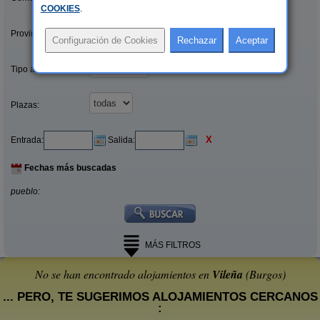
COOKIES
.
Provincias/Islas:
Tipo alquiler:
Plazas:
X
Entrada:
Salida:
Fechas más buscadas
pueblo:
MÁS FILTROS
No se han encontrado alojamientos en
Vileña
(Burgos)
... PERO, TE SUGERIMOS ALOJAMIENTOS CERCANOS
: