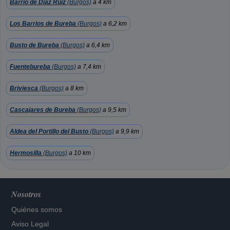
Barrio de Diaz Ruiz
(Burgos)
a 4 km
Los Barrios de Bureba
(Burgos)
a 6,2 km
Busto de Bureba
(Burgos)
a 6,4 km
Fuentebureba
(Burgos)
a 7,4 km
Briviesca
(Burgos)
a 8 km
Cascajares de Bureba
(Burgos)
a 9,5 km
Aldea del Portillo del Busto
(Burgos)
a 9,9 km
Hermosilla
(Burgos)
a 10 km
Nosotros
Quiénes somos
Aviso Legal