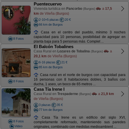
Puentecuervo
Vivienda turística en
Pancorbo
a
17,5
(Burgos)
km
de Vileña (Burgos)
2-10+5 plazas
20 €
66 km de Burgos
Casa en el centro del pueblo, mínimo 3 noches
capacidad para 10 personas, posibilidad de agregar en
8 Fotos
planta baja para 5 personas más. Complet ...
El Balcón Tobalines
Casa Rural en
Lozares de Tobalina
a
(Burgos)
20,1 km
de Vileña (Burgos)
6-16 plazas
21 €
85 km de Burgos
Casa rural en el norte de burgos con capacidad para
16 personas con 8 habitaciones dobles, 3 baños con
8 Fotos
ducha, 1 aseo, un txoco de 65 metros ...
Casa Tía Irene I
Casa Rural en
Trespaderne
a
21,9 km
(Burgos)
de Vileña (Burgos)
3 plazas
35 €
77 km de Burgos
Casa Tía Irene es un edificio del siglo XVI,
8 Fotos
completamente reformado, manteniendo sus paredes
Video
originales, combinado con medidas medioambient ...