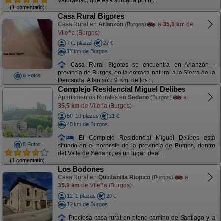
Valdivielso, que está surcada por rí ...
(1 comentario)
Casa Rural Bigotes
Casa Rural en
Arlanzón
a
35,1 km
de
(Burgos)
Vileña (Burgos)
7+1 plazas
27 €
17 km de Burgos
Casa Rural Bigotes se encuentra en Arlanzón -
provincia de Burgos, en la entrada natural a la Sierra de la
8 Fotos
Demanda. A tan sólo 9 Km. de los ...
Complejo Residencial Miguel Delibes
Apartamentos Rurales en
Sedano
a
(Burgos)
35,5 km
de Vileña (Burgos)
50+10 plazas
21 €
40 km de Burgos
El Complejo Residencial Miguel Delibes está
8 Fotos
situado en el noroeste de la provincia de Burgos, dentro
del Valle de Sedano, es un lugar ideal ...
(1 comentario)
Los Bodones
Casa Rural en
Quintanilla Riopico
a
(Burgos)
35,9 km
de Vileña (Burgos)
12+1 plazas
20 €
12 km de Burgos
Preciosa casa rural en pleno camino de Santiago y a