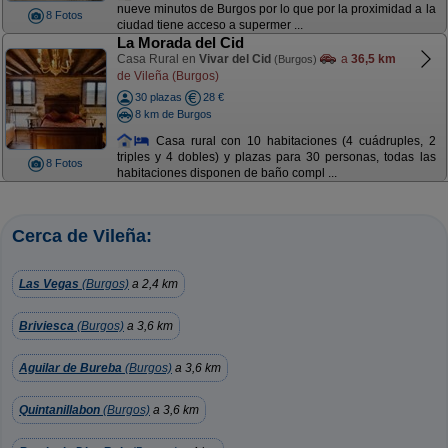
nueve minutos de Burgos por lo que por la proximidad a la
8 Fotos
ciudad tiene acceso a supermer ...
La Morada del Cid
Casa Rural en
Vivar del Cid
a
36,5 km
(Burgos)
de Vileña (Burgos)
30 plazas
28 €
8 km de Burgos
Casa rural con 10 habitaciones (4 cuádruples, 2
triples y 4 dobles) y plazas para 30 personas, todas las
8 Fotos
habitaciones disponen de baño compl ...
Cerca de Vileña:
Las Vegas
(Burgos)
a 2,4 km
Briviesca
(Burgos)
a 3,6 km
Aguilar de Bureba
(Burgos)
a 3,6 km
Quintanillabon
(Burgos)
a 3,6 km