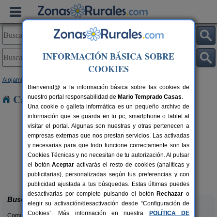
INFORMACIÓN BÁSICA SOBRE
COOKIES
Alojamientos
>
Castilla y León
>
Burgos
> Vileña
Bienvenid@ a la información básica sobre las cookies de
Casas Rurales cerca de Vileña
nuestro portal responsabilidad de
Mario Temprado Casas
.
Una cookie o galleta informática es un pequeño archivo de
información que se guarda en tu pc, smartphone o tablet al
visitar el portal. Algunas son nuestras y otras pertenecen a
empresas externas que nos prestan servicios. Las activadas
y necesarias para que todo funcione correctamente son las
Cookies Técnicas y no necesitan de tu autorización. Al pulsar
el botón
Aceptar
activarás el resto de cookies (analíticas y
La Morera de Agustina
rs.
4-10+1 pers.
publicitarias), personalizadas según tus preferencias y con
 €
21 €
Villanueva de Carazo (Burgos)
desde
publicidad ajustada a tus búsquedas. Estas últimas puedes
desactivarlas por completo pulsando el botón
Rechazar
o
Buscar
elegir su activación/desactivación desde “Configuración de
Cookies”. Más información en nuestra
POLÍTICA DE
Comunidades: