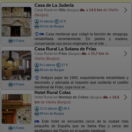
Casa de La Judería
Casa Rural en
Oña
a
14,5 km
de Vileña
(Burgos)
(Burgos)
10 plazas
22 €
55 km de Burgos
Casa medieval que coligó la función de sinagoga,
rehabilitada recientemente. En piedra y madera,
8 Fotos
conservando sus arcos originales en el inte ...
Casa Rural La Solana de Frías
Casa Rural en
Frías
a
15,7 km
de
(Burgos)
Vileña (Burgos)
8+1 plazas
27 €
85 km de Burgos
Antiguo pajar de 1900, exquisitamente rehabilitado y
decorado, y adosada al roquedo que sustenta el castillo
8 Fotos
medieval de Frías, cuya roca se ...
Hotel Rural Colas
Hotel Rural en
Montejo de Cebas
a
16,6
(Burgos)
km
de Vileña (Burgos)
12+2 plazas
40 €
88 km de Burgos
Este hotel se encuentra cerca de la ciudad más
pequeña de España que se llama frías y cerca del
8 Fotos
desfiladero del Purón en el pueblo medieval ...