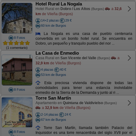
Hotel Rural La Nogala
Hotel Rural en
Dobro / Los Altos
a
32,6
(Burgos)
km
de Vileña (Burgos)
14+2 plazas
29 €
60 km de Burgos
La Nogala es una casa de pueblo centenaria
8 Fotos
convertida en un bonito hotel rural. Se encuentra en
Dobro, un pequeño y tranquilo pueblo del nor ...
(1 comentario)
La Casa de Enmedio
Casa Rural en
San Vicente del Valle
a
(Burgos)
32,9 km
de Vileña (Burgos)
4 plazas
40 €
53 km de Burgos
Esta preciosa vivienda dispone de todas las
comodidades para tener una estancia inolvidable
8 Fotos
enmedio de la Sierra de la Demanda y junto al ri ...
Torre San Martín
Apartamento en
Quintana de Valdivielso
(Burgos)
a
32,9 km
de Vileña (Burgos)
2-14 plazas
24 €
67 km de Burgos
Torre San Martín, llamada también Palacio del
8 Fotos
Inquisidor es una torre renacentista del siglo XVII por el