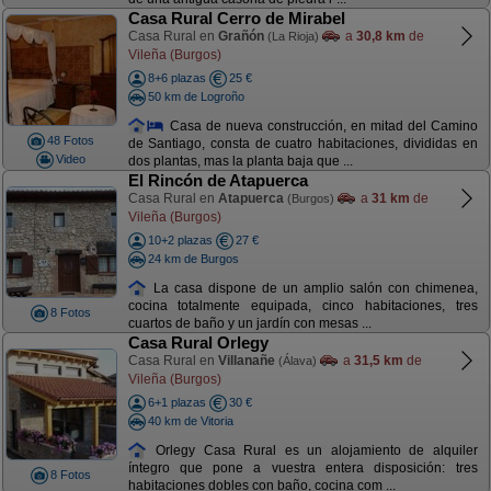
Casa Rural Cerro de Mirabel
Casa Rural en
Grañón
a
30,8 km
de
(La Rioja)
Vileña (Burgos)
8+6 plazas
25 €
50 km de Logroño
Casa de nueva construcción, en mitad del Camino
48 Fotos
de Santiago, consta de cuatro habitaciones, divididas en
Video
dos plantas, mas la planta baja que ...
El Rincón de Atapuerca
Casa Rural en
Atapuerca
a
31 km
de
(Burgos)
Vileña (Burgos)
10+2 plazas
27 €
24 km de Burgos
La casa dispone de un amplio salón con chimenea,
cocina totalmente equipada, cinco habitaciones, tres
8 Fotos
cuartos de baño y un jardín con mesas ...
Casa Rural Orlegy
Casa Rural en
Villanañe
a
31,5 km
de
(Álava)
Vileña (Burgos)
6+1 plazas
30 €
40 km de Vitoria
Orlegy Casa Rural es un alojamiento de alquiler
íntegro que pone a vuestra entera disposición: tres
8 Fotos
habitaciones dobles con baño, cocina com ...