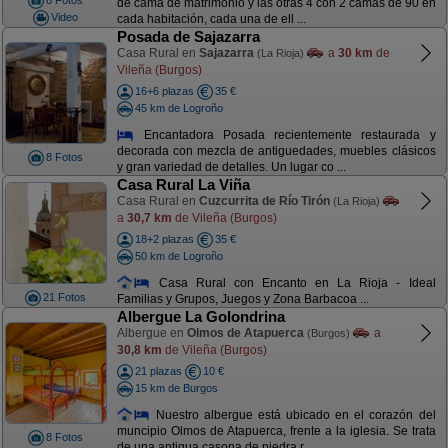
8 Fotos
de cama de matrimonio y las otras 4 con 2 camas de 90 en
Video
cada habitación, cada una de ell ...
Posada de Sajazarra
Casa Rural en
Sajazarra
a
30 km
de
(La Rioja)
Vileña (Burgos)
16+6 plazas
35 €
45 km de Logroño
Encantadora Posada recientemente restaurada y
decorada con mezcla de antiguedades, muebles clásicos
8 Fotos
y gran variedad de detalles. Un lugar co ...
Casa Rural La Viña
Casa Rural en
Cuzcurrita de Río Tirón
(La Rioja)
a
30,7 km
de Vileña (Burgos)
18+2 plazas
35 €
50 km de Logroño
Casa Rural con Encanto en La Rioja - Ideal
21 Fotos
Familias y Grupos, Juegos y Zona Barbacoa ...
Albergue La Golondrina
Albergue en
Olmos de Atapuerca
a
(Burgos)
30,8 km
de Vileña (Burgos)
21 plazas
10 €
15 km de Burgos
Nuestro albergue está ubicado en el corazón del
muncipio Olmos de Atapuerca, frente a la iglesia. Se trata
8 Fotos
de una antigua casona de piedra r ...