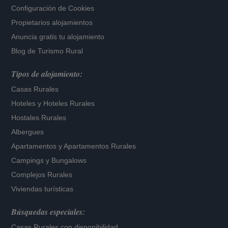
Configuración de Cookies
Propietarios alojamientos
Anuncia gratis tu alojamiento
Blog de Turismo Rural
Tipos de alojamiento:
Casas Rurales
Hoteles
y
Hoteles Rurales
Hostales Rurales
Albergues
Apartamentos
y
Apartamentos Rurales
Campings y Bungalows
Complejos Rurales
Viviendas turísticas
Búsquedas especiales:
Casas Rurales con disponibilidad