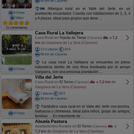
90 km de Cáceres
Albergue rural en el Valle del Jerte, en un
8 Fotos
pueblecito encantador. Cuenta con habitaciones de 2, 3, 4
Video
y 6 plazas. Ideal para grupos que dese ...
(1 comentario)
Casa Rural La Vallejera
Casa Rural en
Tejeda de Tietar
a
7,2
(Cáceres)
km
de Gargüera de La Vera (Cáceres)
12+1 plazas
24 €
90 km de Cáceres
La casa rural La Vallejera se encuentra en plena
naturaleza dentro de una finca bordeada por el arroyo
8 Fotos
Gargüera, con una preciosa plantación ...
Villa del Jerte
Casa Rural en
El Torno
a
7,2 km
de
(Cáceres)
Gargüera de La Vera (Cáceres)
7 plazas
30 €
98 km de Cáceres
Fantástica casa rural en el Valle del Jerte con piscina,
barbacoa y chimenea. Ideal para niños, grupo de amigos,
8 Fotos
familias … Es importante de ...
Abuela Pastora
Apartamentos Rurales en
El Torno
a
(Cáceres)
7,2 km
de Gargüera de La Vera (Cáceres)