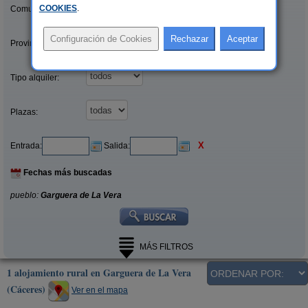
COOKIES
.
Comunidades:
Provincias/Islas:
Tipo alquiler:
Plazas:
X
Entrada:
Salida:
Fechas más buscadas
pueblo:
Garguera de La Vera
MÁS FILTROS
1 alojamiento rural en Garguera de La Vera
(Cáceres)
Ver en el mapa