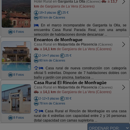
Hotel Rural en
Garganta La Olla
a
13,7
(Cáceres)
km
de Gargüera de La Vera (Cáceres)
18+3 plazas
25 €
80 km de Cáceres
En el marco incomparable de Garganta la Olla, se
encuentra Casa Rural Parada Real, con una amplia
6 Fotos
selección de habitaciones donde descansar ...
Encantos de Monfrague
Casa Rural en
Malpartida de Plasencia
(Cáceres)
a
14,1 km
de Gargüera de La Vera (Cáceres)
2-14+7 plazas
25 €
80 km de Cáceres
Casa rural de nueva construcción con categoría
oficial 5 estrellas. Dispone de 7 habitaciones dobles con
8 Fotos
baño y jardín con piscina, barbacoa ...
Casa Rural El Rincón de Monfragüe
Casa Rural en
Malpartida de Plasencia
(Cáceres)
a
14,1 km
de Gargüera de La Vera (Cáceres)
2-12+3 plazas
30 €
78 km de Cáceres
Casa Rural el Rincón de Monfragüe es una casa
rural de 4 estrellas con capacidad entre 2 y 16 personas
8 Fotos
(total capacidad con camas supletoria ...