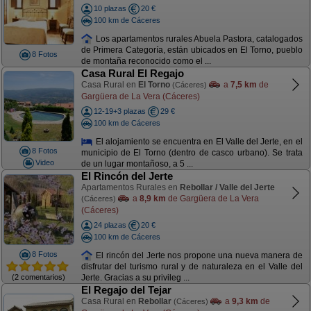
10 plazas
20 €
100 km de Cáceres
Los apartamentos rurales Abuela Pastora, catalogados
de Primera Categoría, están ubicados en El Torno, pueblo
8 Fotos
de montaña reconocido como el ...
Casa Rural El Regajo
Casa Rural en
El Torno
a
7,5 km
de
(Cáceres)
Gargüera de La Vera (Cáceres)
12-19+3 plazas
29 €
100 km de Cáceres
El alojamiento se encuentra en El Valle del Jerte, en el
8 Fotos
municipio de El Torno (dentro de casco urbano). Se trata
Video
de un lugar montañoso, a 5 ...
El Rincón del Jerte
Apartamentos Rurales en
Rebollar / Valle del Jerte
a
8,9 km
de Gargüera de La Vera
(Cáceres)
(Cáceres)
24 plazas
20 €
100 km de Cáceres
8 Fotos
El rincón del Jerte nos propone una nueva manera de
disfrutar del turismo rural y de naturaleza en el Valle del
(2 comentarios)
Jerte. Gracias a su privileg ...
El Regajo del Tejar
Casa Rural en
Rebollar
a
9,3 km
de
(Cáceres)