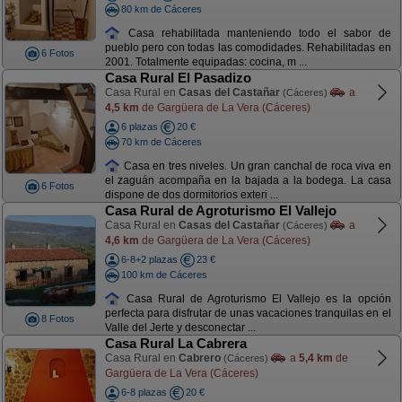
80 km de Cáceres
Casa rehabilitada manteniendo todo el sabor de
pueblo pero con todas las comodidades. Rehabilitadas en
6 Fotos
2001. Totalmente equipadas: cocina, m ...
Casa Rural El Pasadizo
Casa Rural en
Casas del Castañar
a
(Cáceres)
4,5 km
de Gargüera de La Vera (Cáceres)
6 plazas
20 €
70 km de Cáceres
Casa en tres niveles. Un gran canchal de roca viva en
el zaguán acompaña en la bajada a la bodega. La casa
6 Fotos
dispone de dos dormitorios exteri ...
Casa Rural de Agroturismo El Vallejo
Casa Rural en
Casas del Castañar
a
(Cáceres)
4,6 km
de Gargüera de La Vera (Cáceres)
6-8+2 plazas
23 €
100 km de Cáceres
Casa Rural de Agroturismo El Vallejo es la opción
perfecta para disfrutar de unas vacaciones tranquilas en el
8 Fotos
Valle del Jerte y desconectar ...
Casa Rural La Cabrera
Casa Rural en
Cabrero
a
5,4 km
de
(Cáceres)
Gargüera de La Vera (Cáceres)
6-8 plazas
20 €