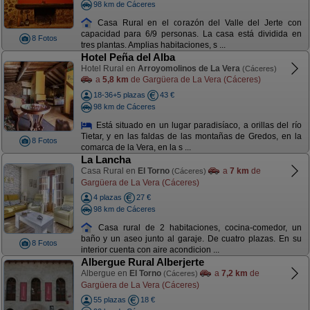
98 km de Cáceres
Casa Rural en el corazón del Valle del Jerte con
capacidad para 6/9 personas. La casa está dividida en
8 Fotos
tres plantas. Amplias habitaciones, s ...
Hotel Peña del Alba
Hotel Rural en
Arroyomolinos de La Vera
(Cáceres)
a
5,8 km
de Gargüera de La Vera (Cáceres)
18-36+5 plazas
43 €
98 km de Cáceres
Está situado en un lugar paradisíaco, a orillas del río
Tietar, y en las faldas de las montañas de Gredos, en la
8 Fotos
comarca de la Vera, en la s ...
La Lancha
Casa Rural en
El Torno
a
7 km
de
(Cáceres)
Gargüera de La Vera (Cáceres)
4 plazas
27 €
98 km de Cáceres
Casa rural de 2 habitaciones, cocina-comedor, un
baño y un aseo junto al garaje. De cuatro plazas. En su
8 Fotos
interior cuenta con aire acondicion ...
Albergue Rural Alberjerte
Albergue en
El Torno
a
7,2 km
de
(Cáceres)
Gargüera de La Vera (Cáceres)
55 plazas
18 €