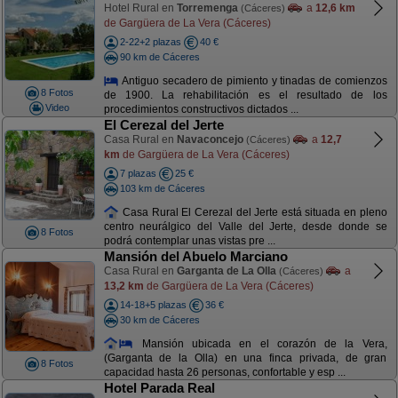
Hotel Rural en
Torremenga
a
12,6 km
(Cáceres)
de Gargüera de La Vera (Cáceres)
2-22+2 plazas
40 €
90 km de Cáceres
Antiguo secadero de pimiento y tinadas de comienzos
8 Fotos
de 1900. La rehabilitación es el resultado de los
Video
procedimientos constructivos dictados ...
El Cerezal del Jerte
Casa Rural en
Navaconcejo
a
12,7
(Cáceres)
km
de Gargüera de La Vera (Cáceres)
7 plazas
25 €
103 km de Cáceres
Casa Rural El Cerezal del Jerte está situada en pleno
centro neurálgico del Valle del Jerte, desde donde se
8 Fotos
podrá contemplar unas vistas pre ...
Mansión del Abuelo Marciano
Casa Rural en
Garganta de La Olla
a
(Cáceres)
13,2 km
de Gargüera de La Vera (Cáceres)
14-18+5 plazas
36 €
30 km de Cáceres
Mansión ubicada en el corazón de la Vera,
(Garganta de la Olla) en una finca privada, de gran
8 Fotos
capacidad hasta 26 personas, confortable y esp ...
Hotel Parada Real