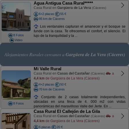
Agua Antigua Casa Rural*****
Casa Rural en
Gargüera de La Vera
(Cáceres)
6+2 plazas
55 €
95 km de Cáceres
Los ventanales capturan el amanecer y el bosque se
funde con la casa. Te ofrecemos el confort, el silencio. El
8 Fotos
lujo de la tranquilidad y la ...
Video
Alojamientos Rurales cercanos a
Gargüera de La Vera (Cáceres)
Mi Valle Rural
Casa Rural en
Casas del Castañar
a
(Cáceres)
4,4 km
de Gargüera de La Vera (Cáceres)
4+2 plazas
50 €
70 km de Cáceres
Conjunto de 2 casas totalmente independientes,
ubicadas en una finca de 4. 000 m2 con vistas
8 Fotos
panorámicas del maravilloso Valle del Jerte. En ...
Casa Rural El Callejón de La Gila
Casa Rural en
Casas del Castañar
a
(Cáceres)
4,4 km
de Gargüera de La Vera (Cáceres)
6 plazas
20 €