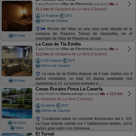
Casa Rural en
Villar de Plasencia
a
(Cáceres)
11,1 km
de Gargüera de La Vera (Cáceres)
12+5 plazas
18 €
90 km de Cáceres
Rincón del Villar, es una casa rural situada en la
comarca de Trasierra Tierras de Granadilla, en el
8 Fotos
municipio de Villar de Plasencia, donde ...
La Casa de Tía Emilia
Casa Rural en
Villar de Plasencia
a
(Cáceres)
11,2 km
de Gargüera de La Vera (Cáceres)
2-10+2 plazas
25 €
100 km de Cáceres
La casa de tía Emilia dispone de 5 hab. dobles con 4
baños completos, en total 10 plazas ampliable con
8 Fotos
supletorias a 12. La cocina comedor e ...
Casas Rurales Finca La Casería
Casa Rural en
Navaconcejo
a
11,5 km
(Cáceres)
de Gargüera de La Vera (Cáceres)
22 plazas
40 €
100 km de Cáceres
Construida sobre un convento franciscano del s. XVI.
50 Fotos
La Casa Grande cuenta con 7 habitaciones dobles, con 6
Video
baños, gran salón con chimenea, ...
El Turcal