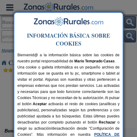
INFORMACIÓN BÁSICA SOBRE
COOKIES
Alojamientos
>
Extremadura
>
Cáceres
> Garguera de La Vera
Bienvenid@ a la información básica sobre las cookies de
Casas Rurales en Garguera de La Vera
nuestro portal responsabilidad de
Mario Temprado Casas
.
Una cookie o galleta informática es un pequeño archivo de
información que se guarda en tu pc, smartphone o tablet al
visitar el portal. Algunas son nuestras y otras pertenecen a
empresas externas que nos prestan servicios. Las activadas
y necesarias para que todo funcione correctamente son las
Cookies Técnicas y no necesitan de tu autorización. Al pulsar
el botón
Aceptar
activarás el resto de cookies (analíticas y
Apartamentos Rurales Casa
2-30+10 pers.
publicitarias), personalizadas según tus preferencias y con
30 €
Manadero
rs.
desde
 €
publicidad ajustada a tus búsquedas. Estas últimas puedes
Robledillo de Gata (Cáceres)
desactivarlas por completo pulsando el botón
Rechazar
o
elegir su activación/desactivación desde “Configuración de
Buscar
Cookies”. Más información en nuestra
POLÍTICA DE