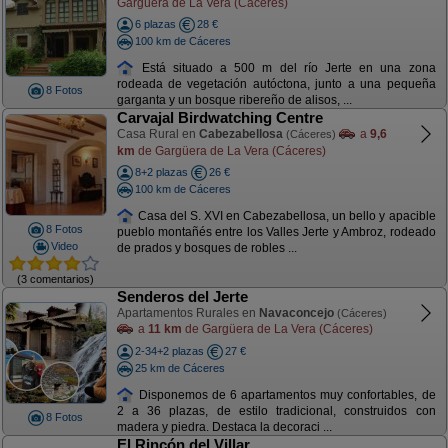
Gargüera de La Vera (Cáceres)
6 plazas
28 €
100 km de Cáceres
Está situado a 500 m del río Jerte en una zona
rodeada de vegetación autóctona, junto a una pequeña
8 Fotos
garganta y un bosque ribereño de alisos, ...
Carvajal Birdwatching Centre
Casa Rural en
Cabezabellosa
a
9,6
(Cáceres)
km
de Gargüera de La Vera (Cáceres)
8+2 plazas
26 €
100 km de Cáceres
Casa del S. XVI en Cabezabellosa, un bello y apacible
8 Fotos
pueblo montañés entre los Valles Jerte y Ambroz, rodeado
Video
de prados y bosques de robles ...
(3 comentarios)
Senderos del Jerte
Apartamentos Rurales en
Navaconcejo
(Cáceres)
a
11 km
de Gargüera de La Vera (Cáceres)
2-34+2 plazas
27 €
25 km de Cáceres
Disponemos de 6 apartamentos muy confortables, de
2 a 36 plazas, de estilo tradicional, construidos con
8 Fotos
madera y piedra. Destaca la decoraci ...
El Rincón del Villar