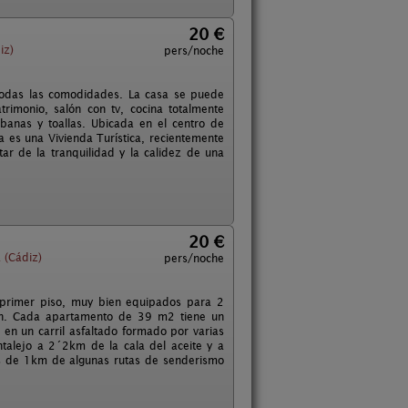
20 €
iz)
pers/noche
 todas las comodidades. La casa se puede
imonio, salón con tv, cocina totalmente
banas y toallas. Ubicada en el centro de
a es una Vivienda Turística, recientemente
tar de la tranquilidad y la calidez de una
20 €
 (Cádiz)
pers/noche
 primer piso, muy bien equipados para 2
dín. Cada apartamento de 39 m2 tiene un
en un carril asfaltado formado por varias
ntalejo a 2´2km de la cala del aceite y a
s de 1km de algunas rutas de senderismo