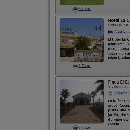
8 Fotos
Hotel La C
Hotel Rural
Alquiler 
El Hotel La 
minisuites. T
pelo, acceso 
souvenir, ga
infantil, sa
8 Fotos
Finca El Es
Vivienda tur
Alquiler 
En la finca 
aseos. Cocin
planta alta 
jardín, choz
dormitorios,
común.
8 Fotos