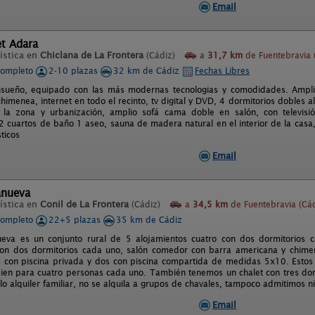
Email
et Adara
ística en
Chiclana de La Frontera
(Cádiz)
a
31,7 km
de Fuentebravia 
completo
2-10 plazas
32 km de Cádiz
Fechas Libres
nsueño, equipado con las más modernas tecnologias y comodidades. Ampli
chimenea, internet en todo el recinto, tv digital y DVD, 4 dormitorios dobles al
 la zona y urbanización, amplio sofá cama doble en salón, con televisión
 2 cuartos de baño 1 aseo, sauna de madera natural en el interior de la casa
ticos
Email
anueva
ística en
Conil de La Frontera
(Cádiz)
a
34,5 km
de Fuentebravia (Cád
completo
22+5 plazas
35 km de Cádiz
nueva es un conjunto rural de 5 alojamientos cuatro con dos dormitorios
con dos dormitorios cada uno, salón comedor con barra americana y chime
s con piscina privada y dos con piscina compartida de medidas 5x10. Estos 
ien para cuatro personas cada uno. También tenemos un chalet con tres dormi
o alquiler familiar, no se alquila a grupos de chavales, tampoco admitimos ni
Email