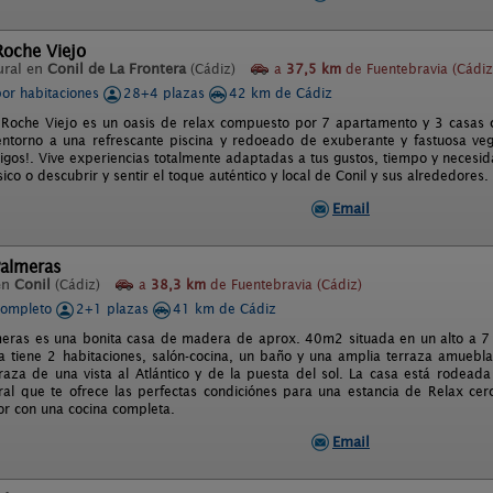
Roche Viejo
ural en
Conil de La Frontera
(Cádiz)
a
37,5 km
de Fuentebravia (Cádiz
por habitaciones
28+4 plazas
42 km de Cádiz
Roche Viejo es un oasis de relax compuesto por 7 apartamento y 3 casas co
entorno a una refrescante piscina y redoeado de exuberante y fastuosa veg
igos!. Vive experiencias totalmente adaptadas a tus gustos, tiempo y necesida
físico o descubrir y sentir el toque auténtico y local de Conil y sus alrededores.
Email
Palmeras
en
Conil
(Cádiz)
a
38,3 km
de Fuentebravia (Cádiz)
completo
2+1 plazas
41 km de Cádiz
eras es una bonita casa de madera de aprox. 40m2 situada en un alto a 7 
sa tiene 2 habitaciones, salón-cocina, un baño y una amplia terraza amuebl
raza de una vista al Atlántico y de la puesta del sol. La casa está rodea
al que te ofrece las perfectas condiciónes para una estancia de Relax cerc
r con una cocina completa.
Email