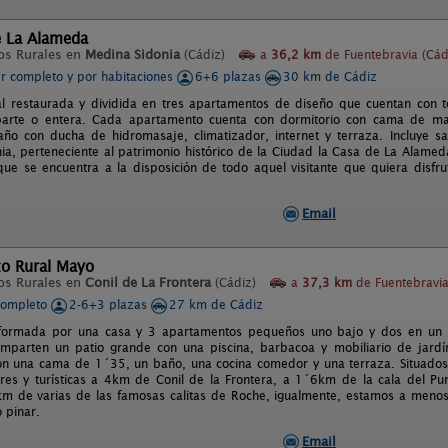
e La Alameda
os Rurales en
Medina Sidonia
(Cádiz)
a
36,2 km
de Fuentebravia (Cád
er completo y por habitaciones
6+6 plazas
30 km de Cádiz
al restaurada y dividida en tres apartamentos de diseño que cuentan con
parte o entera. Cada apartamento cuenta con dormitorio con cama de matr
ño con ducha de hidromasaje, climatizador, internet y terraza. Incluye sa
ia, perteneciente al patrimonio histórico de la Ciudad la Casa de La Alamed
que se encuentra a la disposición de todo aquel visitante que quiera disfru
Email
to Rural Mayo
os Rurales en
Conil de La Frontera
(Cádiz)
a
37,3 km
de Fuentebravia
completo
2-6+3 plazas
27 km de Cádiz
a formada por una casa y 3 apartamentos pequeños uno bajo y dos en un
omparten un patio grande con una piscina, barbacoa y mobiliario de jar
on una cama de 1´35, un baño, una cocina comedor y una terraza. Situados 
ares y turísticas a 4km de Conil de la Frontera, a 1´6km de la cala del Pu
m de varias de las famosas calitas de Roche, igualmente, estamos a meno
 pinar.
Email