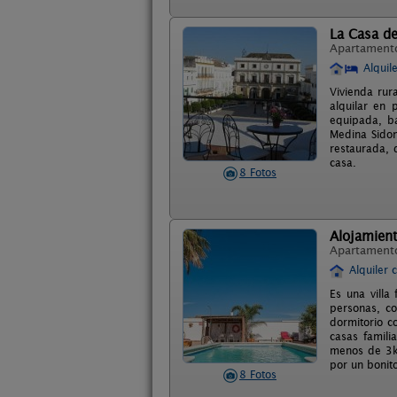
La Casa d
Apartament
Alquil
Vivienda rur
alquilar en 
equipada, ba
Medina Sidon
restaurada, 
casa.
8 Fotos
Alojamien
Apartament
Alquiler 
Es una vill
personas, c
dormitorio c
casas famili
menos de 3k
por un bonito
8 Fotos