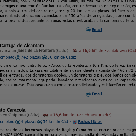
a Petronila, con 9 habitaciones, 3 con altillo, un total de 24 camas y saló
 amigos o una reunión familiar. La Viña, con 17 hectáreas en explotación, es
or, a solo 4 km. del centro de Jerez, y 20 km. de las playas del Puerto de 
anteniendo el encanto acumulado en 250 años de antigüedad, pero con las
e, la piscina desbordante con unas vistas privilegiadas a la campiña de Jerez
Email
 Cartuja de Alcantara
ística en
Jerez de La Frontera
(Cádiz)
a
16,6 km
de Fuentebravia (Cád
completo
7+2 plazas
30 km de Cádiz
do en el campo, entre Jerez y Arcos de la Frontera, a 9, 3 Km. de Jerez. En u
medas y viñedos. La casa es totalmente independiente y consta de 460 m/2 
ll de entrada, dos dormitorios dobles, un dormitorio triple, dos baños comp
llo, cocina totalmente equipada, lavadero y tendedero exterior. La capaci
e hasta nueve. Esta casa cuenta con aire acondicionado y calefacción en todas
Email
to Caracola
o en
Chipiona
(Cádiz)
a
18,6 km
de Fuentebravia (Cádiz)
completo
4 plazas
56 km de Cádiz
Fechas Libres
etros de las hermosas playas de Regla y Camarón se encuentra este magní
IN ASCENSOR) construido en una zona muy tranquila de viviendas unifamilia