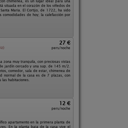
n con chimenea, es un lugar ideal para una
tá situada en el corazón de los viñedos de
Santa Maria. El Cortijo, de 1722, ha sido
 comodidades de hoy; la calefacción por
.
27 €
iz)
pers/noche
na zona muy tranquila, con preciosas vistas
de jardín cercado y una sup. de 145 m/2.
letos, comedor, sala de estar, chimenea de
dad normal de la casa es de 7 plazas, con
 las habitaciones.
12 €
pers/noche
fico apartamento en la primera planta de
res. En la planta baja de la casa vive el