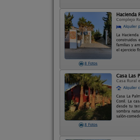
Hacienda 
Complejo R
Alquiler 
La Hacienda 
construidos 
familias y am
el ejercicio 
8 Fotos
Casa Las 
Casa Rural 
Alquiler 
Casa La Palm
Conil. La ca
desde tu ter
sombra natur
salón-comedo
8 Fotos