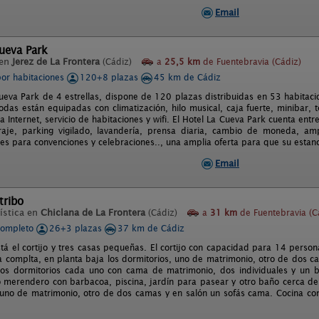
Email
ueva Park
 en
Jerez de La Frontera
(Cádiz)
a
25,5 km
de Fuentebravia (Cádiz)
por habitaciones
120+8 plazas
45 km de Cádiz
Cueva Park de 4 estrellas, dispone de 120 plazas distribuidas en 53 habitacio
odas están equipadas con climatización, hilo musical, caja fuerte, minibar, te
a Internet, servicio de habitaciones y wifi. El Hotel La Cueva Park cuenta entre
raje, parking vigilado, lavandería, prensa diaria, cambio de moneda, ampl
lones para convenciones y celebraciones.., una amplia oferta para que su esta
Email
tribo
ística en
Chiclana de La Frontera
(Cádiz)
a
31 km
de Fuentebravia (C
completo
26+3 plazas
37 km de Cádiz
está el cortijo y tres casas pequeñas. El cortijo con capacidad para 14 per
a complta, en planta baja los dormitorios, uno de matrimonio, otro de dos c
dos dormitorios cada uno con cama de matrimonio, dos individuales y un b
o merendero con barbacoa, piscina, jardín para pasear y otro baño cerca de 
 uno de matrimonio, otro de dos camas y en salón un sofás cama. Cocina comp