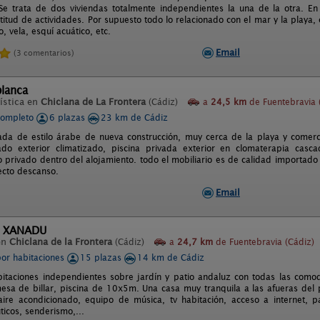
 Se trata de dos viviendas totalmente independientes la una de la otra. E
titud de actividades. Por supuesto todo lo relacionado con el mar y la playa,
 vela, esquí acuático, etc.
Email
(3 comentarios)
blanca
ística en
Chiclana de La Frontera
(Cádiz)
a
24,5 km
de Fuentebravia 
completo
6 plazas
23 km de Cádiz
zada de estilo árabe de nueva construcción, muy cerca de la playa y comerci
ado exterior climatizado, piscina privada exterior en clomaterapia casc
 privado dentro del alojamiento. todo el mobiliario es de calidad importad
ecto descanso.
Email
l XANADU
en
Chiclana de la Frontera
(Cádiz)
a
24,7 km
de Fuentebravia (Cádiz)
por habitaciones
15 plazas
14 km de Cádiz
itaciones independientes sobre jardín y patio andaluz con todas las como
sa de billar, piscina de 10x5m. Una casa muy tranquila a las afueras del 
 aire acondicionado, equipo de música, tv habitación, acceso a internet, pa
ticos, senderismo,...