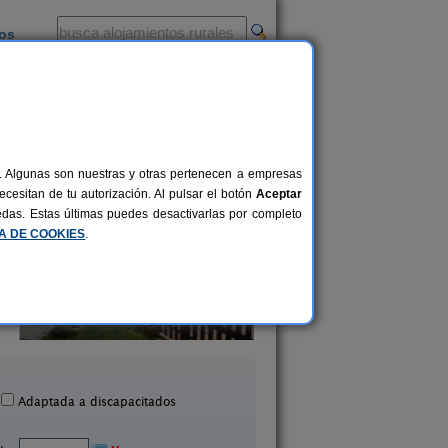
ios
-
al. Algunas son nuestras y otras pertenecen a empresas
cesitan de tu autorización. Al pulsar el botón
Aceptar
uedas. Estas últimas puedes desactivarlas por completo
CA DE COOKIES
.
Casa Jardín Pentagrama
El Garvi
12+3 pers.
22 €
Prado del Rey (Cádiz)
El Bosque (Cádiz
desde
Adaptada a discapacitados