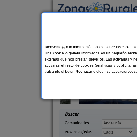
Busca por alojamiento
Alojamientos
>
Andalucía
>
Cádiz
> Fuentebr
Casas Rurales cerca 
Bienvenid@ a la información básica sobre las cookies 
Una cookie o galleta informática es un pequeño archiv
externas que nos prestan servicios. Las activadas y n
activarás el resto de cookies (analíticas y publicita
pulsando el botón
Rechazar
o elegir su activación/de
arrihuela
Hacienda San Francisco
2-10 pers.
22+1
25 €
(Cádiz)
El Bosque (Cádiz)
desde
desd
Buscar
Comunidades:
Provincias/Islas: