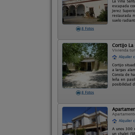
La Viña Sant
escapada con
Jerez Superi
restaurada m
suelo radiant
8 Fotos
Cortijo La
Vivienda tur
Alquiler 
Cortijo situa
a largas ala
Consta de ha
leña en pasi
posibilidad d
8 Fotos
Apartamen
Apartament
Alquiler 
A unos 300 m
un chalet (S