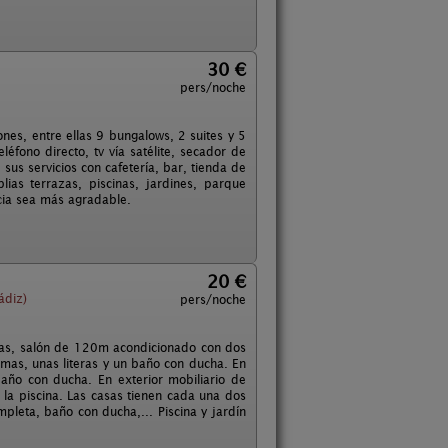
30 €
pers/noche
nes, entre ellas 9 bungalows, 2 suites y 5
léfono directo, tv vía satélite, secador de
 sus servicios con cafetería, bar, tienda de
ias terrazas, piscinas, jardines, parque
ncia sea más agradable.
20 €
ádiz)
pers/noche
sonas, salón de 120m acondicionado con dos
amas, unas literas y un baño con ducha. En
año con ducha. En exterior mobiliario de
la piscina. Las casas tienen cada una dos
leta, baño con ducha,... Piscina y jardín