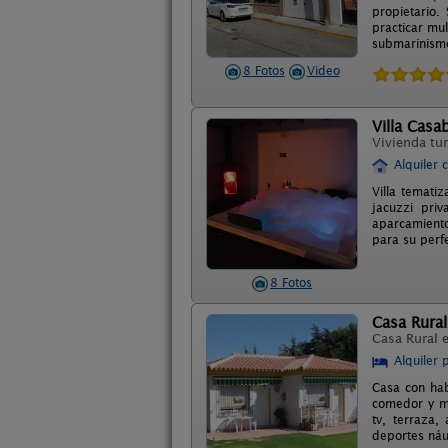
propietario.
practicar mul
submarinismo,
8 Fotos
Video
Villa Casa
Vivienda tur
Alquiler 
Villa temati
jacuzzi priv
aparcamiento
para su perf
8 Fotos
Casa Rura
Casa Rural 
Alquiler 
Casa con hab
comedor y me
tv, terraza,
deportes náu