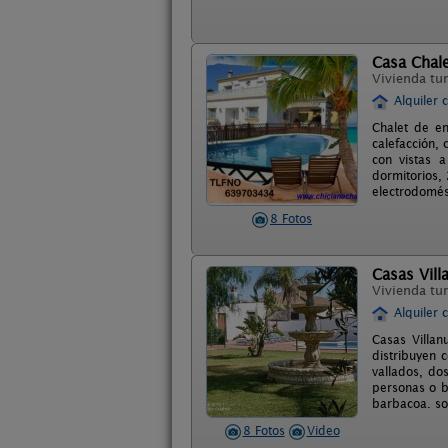
Casa Chal
Vivienda tur
Alquiler 
Chalet de e
calefacción, 
con vistas a
dormitorios,
electrodomés
8 Fotos
Casas Vill
Vivienda tur
Alquiler 
Casas Villa
distribuyen 
vallados, do
personas o b
barbacoa. sol
8 Fotos
Video