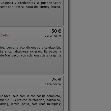
n Chipiona y alrededores se pueden ver y
 como son: pesca, natación, surfing, buceo,
50 €
(Cádiz)
pers/noche
os, con aire acondicionado y calefacción,
ada y camabalinesa exterior. Barbacoa y
o de Marruecos con colchones de alta gama
25 €
pers/noche
didades, sala común con cocina completa,
pueblo. Cuenta con calefacción, barbacoa,
rking, jardín, patio, sala usos múltiples;