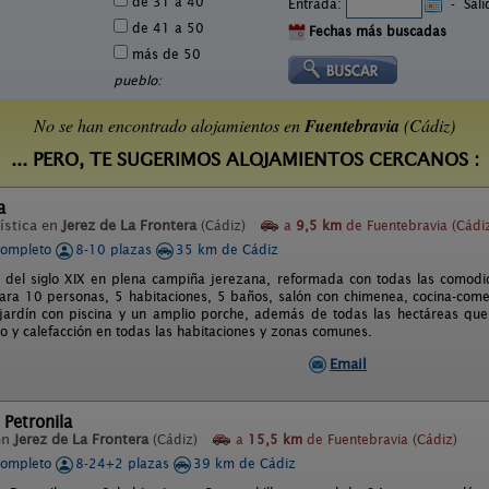
de 31 a 40
Entrada:
-
Sal
de 41 a 50
Fechas más buscadas
más de 50
pueblo:
No se han encontrado alojamientos en
Fuentebravia
(Cádiz)
... PERO, TE SUGERIMOS ALOJAMIENTOS CERCANOS :
a
ística en
Jerez de La Frontera
(Cádiz)
a
9,5 km
de Fuentebravia (Cádi
completo
8-10 plazas
35 km de Cádiz
 del siglo XIX en plena campiña jerezana, reformada con todas las comodid
ra 10 personas, 5 habitaciones, 5 baños, salón con chimenea, cocina-com
 jardín con piscina y un amplio porche, además de todas las hectáreas que 
o y calefacción en todas las habitaciones y zonas comunes.
Email
 Petronila
en
Jerez de La Frontera
(Cádiz)
a
15,5 km
de Fuentebravia (Cádiz)
completo
8-24+2 plazas
39 km de Cádiz