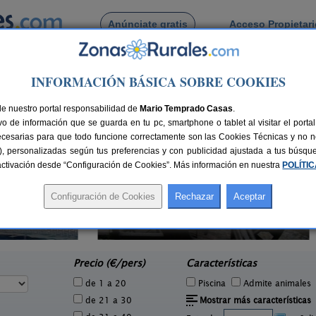
Anúnciate gratis
Acceso Propietar
Busca por pueblo
INFORMACIÓN BÁSICA SOBRE COOKIES
avia
de Fuentebravia
de nuestro portal responsabilidad de
Mario Temprado Casas
.
o de información que se guarda en tu pc, smartphone o tablet al visitar el port
ecesarias para que todo funcione correctamente son las Cookies Técnicas y no ne
rias), personalizadas según tus preferencias y con publicidad ajustada a tus búsq
sactivación desde “Configuración de Cookies”. Más información en nuestra
POLÍTI
La Casa de Bovedas
0 pers.
10 pers.
18 €
30 €
Arcos de La Frontera (Cádiz)
e
desde
Precio (€/pers)
Características
de 1 a 20
Piscina
Admite animales
de 21 a 30
Mostrar más características