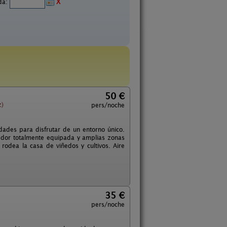
ida:
X
50 €
z)
pers/noche
ades para disfrutar de un entorno único.
edor totalmente equipada y amplias zonas
rodea la casa de viñedos y cultivos. Aire
35 €
pers/noche