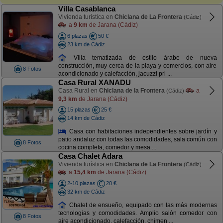
Villa Casablanca
Vivienda turística en
Chiclana de La Frontera
(Cádiz)
a
9 km
de Jarana (Cádiz)
6 plazas
50 €
23 km de Cádiz
Villa tematizada de estilo árabe de nueva
construcción, muy cerca de la playa y comercios, con aire
8 Fotos
acondicionado y calefacción, jacuzzi pri ...
Casa Rural XANADU
Casa Rural en
Chiclana de la Frontera
a
(Cádiz)
9,3 km
de Jarana (Cádiz)
15 plazas
25 €
14 km de Cádiz
Casa con habitaciones independientes sobre jardín y
patio andaluz con todas las comodidades, sala común con
8 Fotos
cocina completa, comedor y mesa ...
Casa Chalet Adara
Vivienda turística en
Chiclana de La Frontera
(Cádiz)
a
15,4 km
de Jarana (Cádiz)
2-10 plazas
20 €
32 km de Cádiz
Chalet de ensueño, equipado con las más modernas
tecnologias y comodidades. Amplio salón comedor con
8 Fotos
aire acondicionado, calefacción, chimen ...