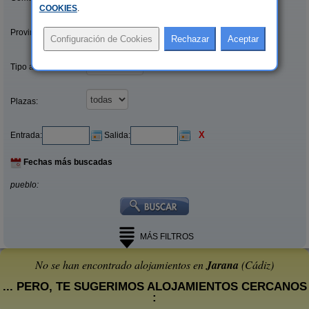
COOKIES
.
Provincias/Islas:
Tipo alquiler:
Plazas:
X
Entrada:
Salida:
Fechas más buscadas
pueblo:
MÁS FILTROS
No se han encontrado alojamientos en
Jarana
(Cádiz)
... PERO, TE SUGERIMOS ALOJAMIENTOS CERCANOS
: