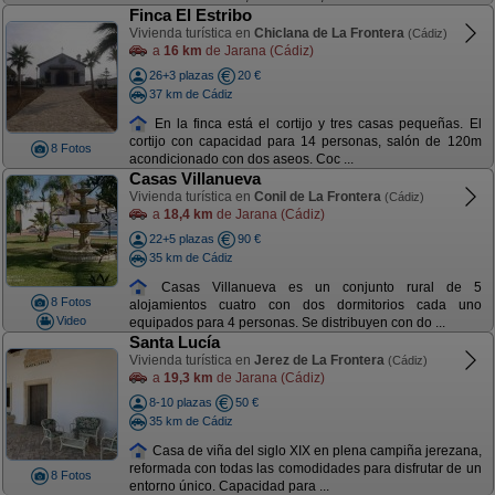
Finca El Estribo
Vivienda turística en
Chiclana de La Frontera
(Cádiz)
a
16 km
de Jarana (Cádiz)
26+3 plazas
20 €
37 km de Cádiz
En la finca está el cortijo y tres casas pequeñas. El
cortijo con capacidad para 14 personas, salón de 120m
8 Fotos
acondicionado con dos aseos. Coc ...
Casas Villanueva
Vivienda turística en
Conil de La Frontera
(Cádiz)
a
18,4 km
de Jarana (Cádiz)
22+5 plazas
90 €
35 km de Cádiz
Casas Villanueva es un conjunto rural de 5
8 Fotos
alojamientos cuatro con dos dormitorios cada uno
Video
equipados para 4 personas. Se distribuyen con do ...
Santa Lucía
Vivienda turística en
Jerez de La Frontera
(Cádiz)
a
19,3 km
de Jarana (Cádiz)
8-10 plazas
50 €
35 km de Cádiz
Casa de viña del siglo XIX en plena campiña jerezana,
reformada con todas las comodidades para disfrutar de un
8 Fotos
entorno único. Capacidad para ...