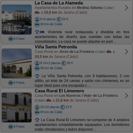
La Casa de La Alameda
Apartamentos Rurales en
Medina Sidonia
(Cádiz)
a
19,9 km
de Jarana (Cádiz)
6+6 plazas
20 €
30 km de Cádiz
Vivienda rural restaurada y dividida en tres
apartamentos de diseño que cuentan con todas las
8 Fotos
comodidades. La casa se puede alquilar en part ...
Viña Santa Petronila
Casa Rural en
Jerez de La Frontera
a
(Cádiz)
20,5 km
de Jarana (Cádiz)
8-24+2 plazas
35 €
39 km de Cádiz
La Viña Santa Petronila, con 9 habitaciones, 3 con
altillo, un total de 24 camas y salón con chimenea, es un
8 Fotos
lugar ideal para una escapada c ...
Casa Rural El Limonero
Casa Rural en
Los Naveros / Vejer de La Frontera
a
21,8 km
de Jarana (Cádiz)
(Cádiz)
10+10 plazas
22 €
40 km de Cádiz
La Casa Rural El Limonero se compone de 4 amplios
apartamentos completamente equipados. Los dormitorios
8 Fotos
están climatizados y todos disponen ...