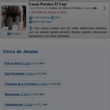
Casas Rurales El Capi
Casa Rural en
Caños de Meca / Zahora
(Cádiz)
a
37,2 km
de Jarana (Cádiz)
2-20+5 plazas
29 €
60 km de Cádiz
Las casas rurales son de estilo tradicional Andaluz,
con un amplio jardín privado donde podréis descansar
8 Fotos
tranquilos y con total intimidad. ...
Cerca de Jarana:
Puerto Real
(Cádiz)
a 5,2 km
San Fernando
(Cádiz)
a 6,3 km
Chiclana de La Frontera
(Cádiz)
a 9,3 km
Matagorda
(Cádiz)
a 10,3 km
Valdelagrana
(Cádiz)
a 11,1 km