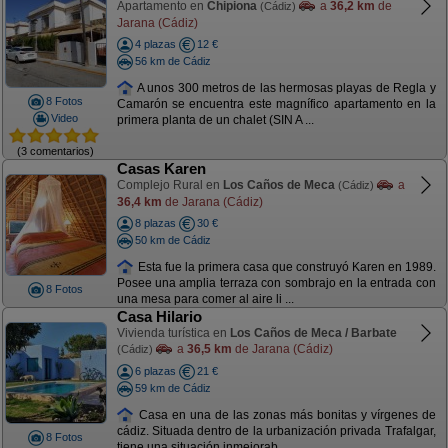
Apartamento en
Chipiona
a
36,2 km
de
(Cádiz)
Jarana (Cádiz)
4 plazas
12 €
56 km de Cádiz
A unos 300 metros de las hermosas playas de Regla y
8 Fotos
Camarón se encuentra este magnífico apartamento en la
Video
primera planta de un chalet (SIN A ...
(3 comentarios)
Casas Karen
Complejo Rural en
Los Caños de Meca
a
(Cádiz)
36,4 km
de Jarana (Cádiz)
8 plazas
30 €
50 km de Cádiz
Esta fue la primera casa que construyó Karen en 1989.
Posee una amplia terraza con sombrajo en la entrada con
8 Fotos
una mesa para comer al aire li ...
Casa Hilario
Vivienda turística en
Los Caños de Meca / Barbate
a
36,5 km
de Jarana (Cádiz)
(Cádiz)
6 plazas
21 €
59 km de Cádiz
Casa en una de las zonas más bonitas y vírgenes de
cádiz. Situada dentro de la urbanización privada Trafalgar,
8 Fotos
tiene una situación inmejorab ...