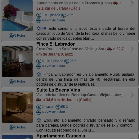
Apartamento en
Vejer de La Frontera
a
(Cádiz)
32,1 km
de Jarana (Cádiz)
10+2 plazas
28 €
40 km de Cádiz
Este conjunto turístico está situado al borde del
casco antiguo de Vejer de la Frontera, el más bello y mejor
8 Fotos
conservado de los pueblos blan ...
Finca El Labrador
Casa Rural en
San José del Valle
a
32,7
(Cádiz)
km
de Jarana (Cádiz)
4-10+4 plazas
25 €
80 km de Cádiz
Finca El Labrador, es un alojamiento Rural, aislada,
dentro de una finca de mas de 40 Hectáreas, en ella
8 Fotos
podrás de disfrutar de la Naturalez ...
Suite La Buena Vida
Vivienda turística en
Benalup-Casas Viejas
(Cádiz)
a
34,6 km
de Jarana (Cádiz)
2 plazas
55 €
63 km de Cádiz
Exquisito alojamiento privado pensado y diseñado
para parejas. Donde podrás disfrutar de relax y confort,...
8 Fotos
Con jacuzzi redondo de 1, 6m ju ...
Apartamento Caracola