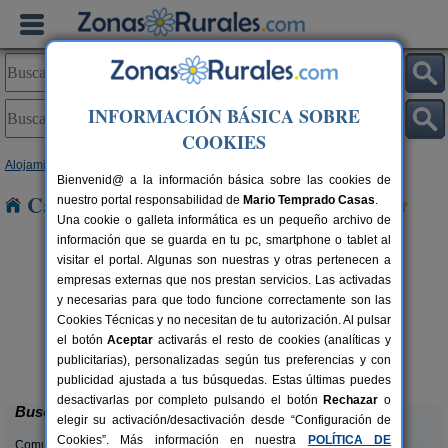
INFORMACIÓN BÁSICA SOBRE
COOKIES
Alojamientos
>
Andalucía
>
Cádiz
> Jarana
Bienvenid@ a la información básica sobre las cookies de
Casas Rurales cerca de Jarana
nuestro portal responsabilidad de
Mario Temprado Casas
.
Una cookie o galleta informática es un pequeño archivo de
información que se guarda en tu pc, smartphone o tablet al
visitar el portal. Algunas son nuestras y otras pertenecen a
empresas externas que nos prestan servicios. Las activadas
y necesarias para que todo funcione correctamente son las
Cookies Técnicas y no necesitan de tu autorización. Al pulsar
el botón
Aceptar
activarás el resto de cookies (analíticas y
Casa Rural La Carrihuela
rs.
2-10 pers.
publicitarias), personalizadas según tus preferencias y con
 €
25 €
Algodonales (Cádiz)
desde
publicidad ajustada a tus búsquedas. Estas últimas puedes
desactivarlas por completo pulsando el botón
Rechazar
o
Buscar
elegir su activación/desactivación desde “Configuración de
Cookies”. Más información en nuestra
POLÍTICA DE
Comunidades: