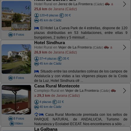
Hotel Rural en
Jerez de La Frontera
a
(Cádiz)
25,6 km
de Jarana (Cádiz)
120+8 plazas
30 €
45 km de Cádiz
El Hotel La Cueva Park de 4 estrellas, dispone de 120
plazas distribuidas en 53 habitaciones, entre ellas 9
8 Fotos
bungalows, 2 suites y 5 minisuit ...
Hotel Sindhura
Hotel Rural en
Vejer de La Frontera
a
(Cádiz)
26,9 km
de Jarana (Cádiz)
37+4 plazas
35 €
45 km de Cádiz
Situado entre las ondulantes colinas de los campos de
Andalucía y con vistas a las vírgenes playas de la Costa
8 Fotos
de la Luz, Hotel Sindhura ofr ...
Casa Rural Montecote
Complejo Rural en
Vejer de La Frontera
(Cádiz)
a
29,3 km
de Jarana (Cádiz)
4 plazas
22 €
40 km de Cádiz
Casa Rural Montecote premiada con los sellos de
8 Fotos
PARQUE NATURAL de ANDALUCIA, Turismo de
Video
Naturaleza y Ecolabel ECEAT. Nos encontramos a sólo ...
La Galbana