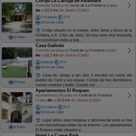
Cortijo La Cartuja de Alcantara
Vivienda turística en
Jerez de La Frontera
(Cádiz)
a
22,5 km
de Jarana (Cádiz)
7+2 plazas
27 €
30 km de Cádiz
Cortijo situado en el campo, entre Jerez y Arcos de la
Frontera, a 9, 3 Km. de Jerez. En una zona muy tranquila,
8 Fotos
con preciosas vistas a larg ...
Casa Galindo
Vivienda turística en
Conil de La Frontera
(Cádiz)
a
22,7 km
de Jarana (Cádiz)
6 plazas
24 €
40 km de Cádiz
Casa de campo a tan sólo 5 minutos en coche del
pueblo de Conil y sus playas. Consta de tres dormitorios,
8 Fotos
cocina comedor y baño. Cuenta con ...
Apartamentos El Roqueo
Apartamentos Rurales en
Conil de la Frontera
a
25,5 km
de Jarana (Cádiz)
(Cádiz)
2+1 plazas
21 €
50 km de Cádiz
Lugar idílico para relajarse y desconectar junto al mar
y con maravillosas vistas de su entorno. Los apartamentos
8 Fotos
El Roqueo están situados e ...
Hotel La Cueva Park