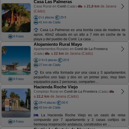
Casa Las Palmeras
Casa Rural en
Conil
a
21,8 km
de Jarana
(Cádiz)
(Cádiz)
2+1 plazas
29 €
41 km de Cádiz
Casa La Palmeras es una bonita casa de madera de
aprox. 40m2 situada en un alto a 7 min en coche de la
8 Fotos
playa y del pueblo de Conil. La casa ...
Alojamiento Rural Mayo
Apartamentos Rurales en
Conil de La Frontera
a
22 km
de Jarana (Cádiz)
(Cádiz)
2-6+3 plazas
20 €
27 km de Cádiz
Es una villa formada por una casa y 3 apartamentos
pequeños uno bajo y dos en un primer piso, muy bien
8 Fotos
equipados para 2 personas, comparten ...
Hacienda Roche Viejo
Complejo Rural en
Conil de La Frontera
(Cádiz)
a
22,2 km
de Jarana (Cádiz)
28+4 plazas
50 €
42 km de Cádiz
La Hacienda Roche Viejo es un oasis de relax
compuesto por 7 apartamento y 3 casas cortijos de
8 Fotos
hermosa insipiración andaluza, construidos en ...