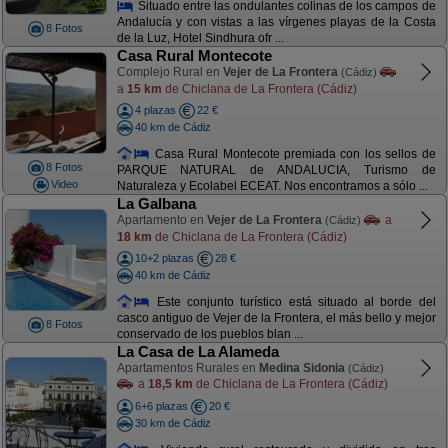
Situado entre las ondulantes colinas de los campos de
Andalucía y con vistas a las vírgenes playas de la Costa
8 Fotos
de la Luz, Hotel Sindhura ofr ...
Casa Rural Montecote
Complejo Rural en
Vejer de La Frontera
(Cádiz)
a
15 km
de Chiclana de La Frontera (Cádiz)
4 plazas
22 €
40 km de Cádiz
Casa Rural Montecote premiada con los sellos de
8 Fotos
PARQUE NATURAL de ANDALUCIA, Turismo de
Video
Naturaleza y Ecolabel ECEAT. Nos encontramos a sólo ...
La Galbana
Apartamento en
Vejer de La Frontera
a
(Cádiz)
18 km
de Chiclana de La Frontera (Cádiz)
10+2 plazas
28 €
40 km de Cádiz
Este conjunto turístico está situado al borde del
casco antiguo de Vejer de la Frontera, el más bello y mejor
8 Fotos
conservado de los pueblos blan ...
La Casa de La Alameda
Apartamentos Rurales en
Medina Sidonia
(Cádiz)
a
18,5 km
de Chiclana de La Frontera (Cádiz)
6+6 plazas
20 €
30 km de Cádiz