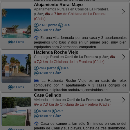
Alojamiento Rural Mayo
Apartamentos Rurales en
Conil de La Frontera
a
7 km
de Chiclana de La Frontera
(Cádiz)
(Cádiz)
2-6+3 plazas
20 €
27 km de Cádiz
Es una villa formada por una casa y 3 apartamentos
8 Fotos
pequeños uno bajo y dos en un primer piso, muy bien
equipados para 2 personas, comparten ...
Hacienda Roche Viejo
Complejo Rural en
Conil de La Frontera
(Cádiz)
a
7,2 km
de Chiclana de La Frontera (Cádiz)
28+4 plazas
50 €
42 km de Cádiz
La Hacienda Roche Viejo es un oasis de relax
compuesto por 7 apartamento y 3 casas cortijos de
8 Fotos
hermosa insipiración andaluza, construidos en ...
Casa Galindo
Vivienda turística en
Conil de La Frontera
(Cádiz)
a
7,3 km
de Chiclana de La Frontera (Cádiz)
6 plazas
24 €
40 km de Cádiz
Casa de campo a tan sólo 5 minutos en coche del
pueblo de Conil y sus playas. Consta de tres dormitorios,