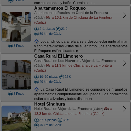
8 Fotos
cocina comedor y baño. Cuenta con ...
Apartamentos El Roqueo
Apartamentos Rurales en
Conil de la Frontera
a
10,1 km
de Chiclana de La Frontera
(Cádiz)
(Cádiz)
2+1 plazas
21 €
50 km de Cádiz
Lugar idílico para relajarse y desconectar junto al mar
8 Fotos
y con maravillosas vistas de su entorno. Los apartamentos
El Roqueo están situados e ...
Casa Rural El Limonero
Casa Rural en
Los Naveros / Vejer de La Frontera
a
11,3 km
de Chiclana de La Frontera
(Cádiz)
(Cádiz)
10+10 plazas
22 €
40 km de Cádiz
La Casa Rural El Limonero se compone de 4 amplios
8 Fotos
apartamentos completamente equipados. Los dormitorios
están climatizados y todos disponen ...
Hotel Sindhura
Hotel Rural en
Vejer de La Frontera
a
(Cádiz)
12,2 km
de Chiclana de La Frontera (Cádiz)
37+4 plazas
35 €
45 km de Cádiz