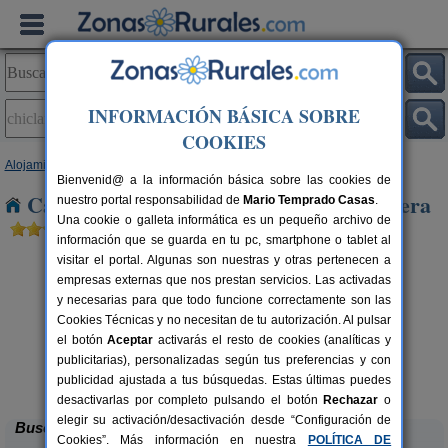
INFORMACIÓN BÁSICA SOBRE
COOKIES
Alojamientos
>
Andalucía
>
Cádiz
> Chiclana de La Frontera
Bienvenid@ a la información básica sobre las cookies de
Casas Rurales en Chiclana de La Frontera
nuestro portal responsabilidad de
Mario Temprado Casas
.
Una cookie o galleta informática es un pequeño archivo de
información que se guarda en tu pc, smartphone o tablet al
visitar el portal. Algunas son nuestras y otras pertenecen a
empresas externas que nos prestan servicios. Las activadas
y necesarias para que todo funcione correctamente son las
Cookies Técnicas y no necesitan de tu autorización. Al pulsar
el botón
Aceptar
activarás el resto de cookies (analíticas y
publicitarias), personalizadas según tus preferencias y con
Casa Galindo
rs.
6 pers.
 €
24 €
publicidad ajustada a tus búsquedas. Estas últimas puedes
Conil de La Frontera (Cádiz)
desde
desactivarlas por completo pulsando el botón
Rechazar
o
elegir su activación/desactivación desde “Configuración de
Buscar
Cookies”. Más información en nuestra
POLÍTICA DE