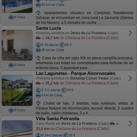
80 km de Cádiz
Apartamentos situados en Complejo Residencial
8 Fotos
Zahazar, se encuentran en zona rural La Zarzuela (Zahara
de los Atunes), a 5 minutos en coche ...
Santa Lucía
Vivienda turística en
Jerez de La Frontera
(Cádiz)
a
34,7 km
de Chiclana de La Frontera (Cádiz)
8-10 plazas
50 €
35 km de Cádiz
Casa de viña del siglo XIX en plena campiña jerezana,
reformada con todas las comodidades para disfrutar de un
8 Fotos
entorno único. Capacidad para ...
Las Lagunetas - Parque Alcornocales
Vivienda turística en
Benalup-Casas Viejas
(Cádiz)
a
35,2 km
de Chiclana de La Frontera (Cádiz)
3-7+1 plazas
30 €
8 km de Cádiz
Chalet de lujo, 2 plantas, mas solarium, vistas al
Parque Natural de Alcornocales, acceso directo, 2 cuartos
8 Fotos
de baño, salón chimenea, 3 y 4 ...
Viña Santa Petronila
Casa Rural en
Jerez de La Frontera
a
(Cádiz)
35,5 km
de Chiclana de La Frontera (Cádiz)
8-24+2 plazas
35 €