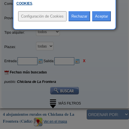
COOKIES
.
Comunidades:
Provincias/Islas:
Tipo alquiler:
Plazas:
X
Entrada:
Salida:
Fechas más buscadas
pueblo:
Chiclana de La Frontera
MÁS FILTROS
4 alojamientos rurales en Chiclana de La
Frontera (Cádiz)
Ver en el mapa