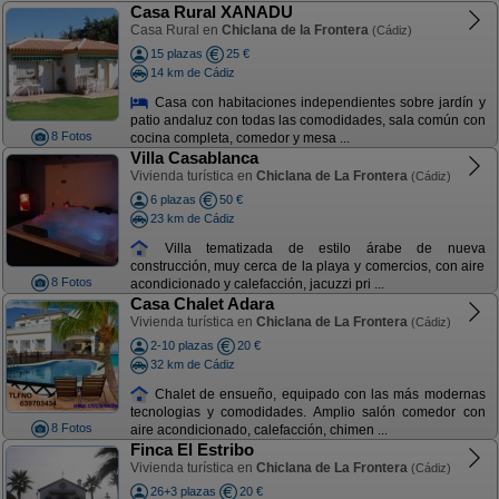
Casa Rural XANADU
Casa Rural en
Chiclana de la Frontera
(Cádiz)
15 plazas
25 €
14 km de Cádiz
Casa con habitaciones independientes sobre jardín y
patio andaluz con todas las comodidades, sala común con
8 Fotos
cocina completa, comedor y mesa ...
Villa Casablanca
Vivienda turística en
Chiclana de La Frontera
(Cádiz)
6 plazas
50 €
23 km de Cádiz
Villa tematizada de estilo árabe de nueva
construcción, muy cerca de la playa y comercios, con aire
8 Fotos
acondicionado y calefacción, jacuzzi pri ...
Casa Chalet Adara
Vivienda turística en
Chiclana de La Frontera
(Cádiz)
2-10 plazas
20 €
32 km de Cádiz
Chalet de ensueño, equipado con las más modernas
tecnologias y comodidades. Amplio salón comedor con
8 Fotos
aire acondicionado, calefacción, chimen ...
Finca El Estribo
Vivienda turística en
Chiclana de La Frontera
(Cádiz)
26+3 plazas
20 €