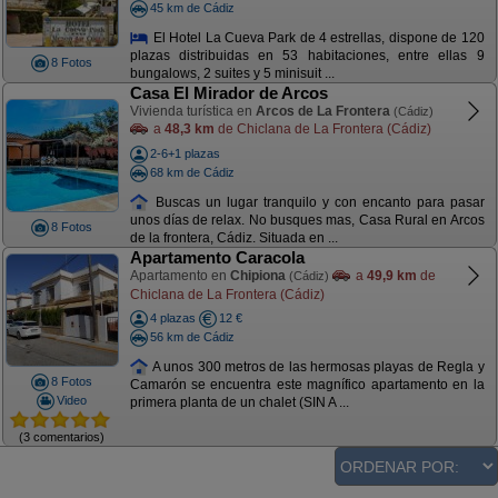
45 km de Cádiz
El Hotel La Cueva Park de 4 estrellas, dispone de 120
plazas distribuidas en 53 habitaciones, entre ellas 9
8 Fotos
bungalows, 2 suites y 5 minisuit ...
Casa El Mirador de Arcos
Vivienda turística en
Arcos de La Frontera
(Cádiz)
a
48,3 km
de Chiclana de La Frontera (Cádiz)
2-6+1 plazas
68 km de Cádiz
Buscas un lugar tranquilo y con encanto para pasar
unos días de relax. No busques mas, Casa Rural en Arcos
8 Fotos
de la frontera, Cádiz. Situada en ...
Apartamento Caracola
Apartamento en
Chipiona
a
49,9 km
de
(Cádiz)
Chiclana de La Frontera (Cádiz)
4 plazas
12 €
56 km de Cádiz
A unos 300 metros de las hermosas playas de Regla y
8 Fotos
Camarón se encuentra este magnífico apartamento en la
Video
primera planta de un chalet (SIN A ...
(3 comentarios)