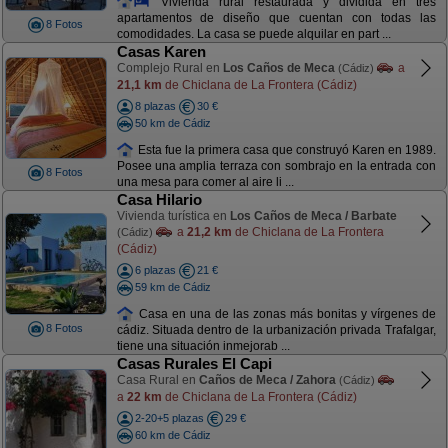
Vivienda rural restaurada y dividida en tres
apartamentos de diseño que cuentan con todas las
8 Fotos
comodidades. La casa se puede alquilar en part ...
Casas Karen
Complejo Rural en
Los Caños de Meca
a
(Cádiz)
21,1 km
de Chiclana de La Frontera (Cádiz)
8 plazas
30 €
50 km de Cádiz
Esta fue la primera casa que construyó Karen en 1989.
Posee una amplia terraza con sombrajo en la entrada con
8 Fotos
una mesa para comer al aire li ...
Casa Hilario
Vivienda turística en
Los Caños de Meca / Barbate
a
21,2 km
de Chiclana de La Frontera
(Cádiz)
(Cádiz)
6 plazas
21 €
59 km de Cádiz
Casa en una de las zonas más bonitas y vírgenes de
8 Fotos
cádiz. Situada dentro de la urbanización privada Trafalgar,
tiene una situación inmejorab ...
Casas Rurales El Capi
Casa Rural en
Caños de Meca / Zahora
(Cádiz)
a
22 km
de Chiclana de La Frontera (Cádiz)
2-20+5 plazas
29 €
60 km de Cádiz