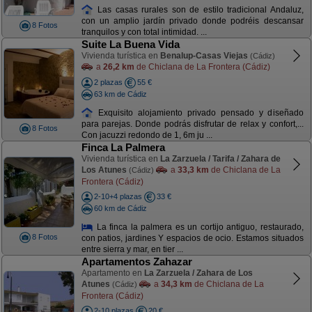
Las casas rurales son de estilo tradicional Andaluz,
con un amplio jardín privado donde podréis descansar
8 Fotos
tranquilos y con total intimidad. ...
Suite La Buena Vida
Vivienda turística en
Benalup-Casas Viejas
(Cádiz)
a
26,2 km
de Chiclana de La Frontera (Cádiz)
2 plazas
55 €
63 km de Cádiz
Exquisito alojamiento privado pensado y diseñado
para parejas. Donde podrás disfrutar de relax y confort,...
8 Fotos
Con jacuzzi redondo de 1, 6m ju ...
Finca La Palmera
Vivienda turística en
La Zarzuela / Tarifa / Zahara de
Los Atunes
a
33,3 km
de Chiclana de La
(Cádiz)
Frontera (Cádiz)
2-10+4 plazas
33 €
60 km de Cádiz
La finca la palmera es un cortijo antiguo, restaurado,
8 Fotos
con patios, jardines Y espacios de ocio. Estamos situados
entre sierra y mar, en tier ...
Apartamentos Zahazar
Apartamento en
La Zarzuela / Zahara de Los
Atunes
a
34,3 km
de Chiclana de La
(Cádiz)
Frontera (Cádiz)
2-10 plazas
20 €