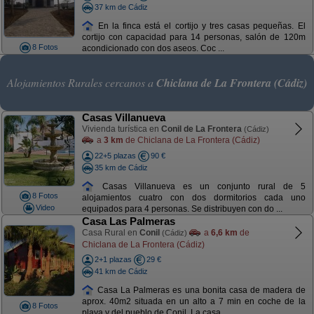
37 km de Cádiz
En la finca está el cortijo y tres casas pequeñas. El
cortijo con capacidad para 14 personas, salón de 120m
8 Fotos
acondicionado con dos aseos. Coc ...
Alojamientos Rurales cercanos a
Chiclana de La Frontera (Cádiz)
Casas Villanueva
Vivienda turística en
Conil de La Frontera
(Cádiz)
a
3 km
de Chiclana de La Frontera (Cádiz)
22+5 plazas
90 €
35 km de Cádiz
Casas Villanueva es un conjunto rural de 5
8 Fotos
alojamientos cuatro con dos dormitorios cada uno
Video
equipados para 4 personas. Se distribuyen con do ...
Casa Las Palmeras
Casa Rural en
Conil
a
6,6 km
de
(Cádiz)
Chiclana de La Frontera (Cádiz)
2+1 plazas
29 €
41 km de Cádiz
Casa La Palmeras es una bonita casa de madera de
aprox. 40m2 situada en un alto a 7 min en coche de la
8 Fotos
playa y del pueblo de Conil. La casa ...