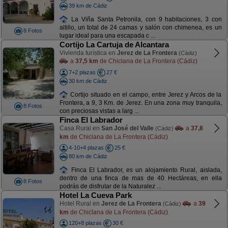
39 km de Cádiz
La Viña Santa Petronila, con 9 habitaciones, 3 con
altillo, un total de 24 camas y salón con chimenea, es un
8 Fotos
lugar ideal para una escapada c ...
Cortijo La Cartuja de Alcantara
Vivienda turística en
Jerez de La Frontera
(Cádiz)
a
37,5 km
de Chiclana de La Frontera (Cádiz)
7+2 plazas
27 €
30 km de Cádiz
Cortijo situado en el campo, entre Jerez y Arcos de la
Frontera, a 9, 3 Km. de Jerez. En una zona muy tranquila,
8 Fotos
con preciosas vistas a larg ...
Finca El Labrador
Casa Rural en
San José del Valle
a
37,8
(Cádiz)
km
de Chiclana de La Frontera (Cádiz)
4-10+4 plazas
25 €
80 km de Cádiz
Finca El Labrador, es un alojamiento Rural, aislada,
dentro de una finca de mas de 40 Hectáreas, en ella
8 Fotos
podrás de disfrutar de la Naturalez ...
Hotel La Cueva Park
Hotel Rural en
Jerez de La Frontera
a
39
(Cádiz)
km
de Chiclana de La Frontera (Cádiz)
120+8 plazas
30 €