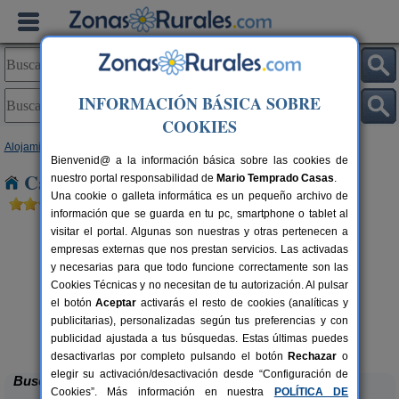
INFORMACIÓN BÁSICA SOBRE
COOKIES
Alojamientos
>
Andalucía
>
Cádiz
> Puerto Real
Bienvenid@ a la información básica sobre las cookies de
Casas Rurales cerca de Puerto Real
nuestro portal responsabilidad de
Mario Temprado Casas
.
Una cookie o galleta informática es un pequeño archivo de
información que se guarda en tu pc, smartphone o tablet al
visitar el portal. Algunas son nuestras y otras pertenecen a
empresas externas que nos prestan servicios. Las activadas
y necesarias para que todo funcione correctamente son las
Cookies Técnicas y no necesitan de tu autorización. Al pulsar
el botón
Aceptar
activarás el resto de cookies (analíticas y
publicitarias), personalizadas según tus preferencias y con
Casas Villanueva
rs.
22+5 pers.
 €
90 €
publicidad ajustada a tus búsquedas. Estas últimas puedes
Conil de La Frontera (Cádiz)
desde
desactivarlas por completo pulsando el botón
Rechazar
o
elegir su activación/desactivación desde “Configuración de
Buscar
Cookies”. Más información en nuestra
POLÍTICA DE