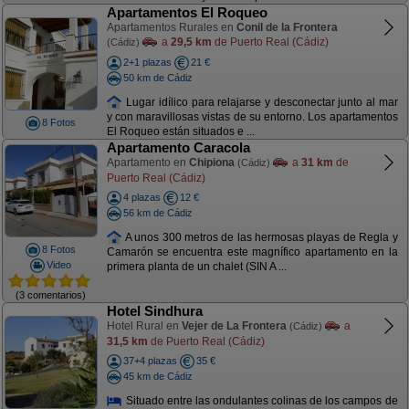
Apartamentos El Roqueo
Apartamentos Rurales en
Conil de la Frontera
a
29,5 km
de Puerto Real (Cádiz)
(Cádiz)
2+1 plazas
21 €
50 km de Cádiz
Lugar idílico para relajarse y desconectar junto al mar
y con maravillosas vistas de su entorno. Los apartamentos
8 Fotos
El Roqueo están situados e ...
Apartamento Caracola
Apartamento en
Chipiona
a
31 km
de
(Cádiz)
Puerto Real (Cádiz)
4 plazas
12 €
56 km de Cádiz
A unos 300 metros de las hermosas playas de Regla y
8 Fotos
Camarón se encuentra este magnífico apartamento en la
Video
primera planta de un chalet (SIN A ...
(3 comentarios)
Hotel Sindhura
Hotel Rural en
Vejer de La Frontera
a
(Cádiz)
31,5 km
de Puerto Real (Cádiz)
37+4 plazas
35 €
45 km de Cádiz
Situado entre las ondulantes colinas de los campos de