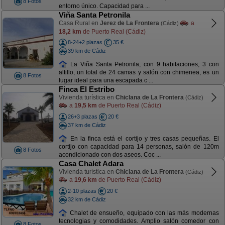
8 Fotos
entorno único. Capacidad para ...
Viña Santa Petronila
Casa Rural en
Jerez de La Frontera
a
(Cádiz)
18,2 km
de Puerto Real (Cádiz)
8-24+2 plazas
35 €
39 km de Cádiz
La Viña Santa Petronila, con 9 habitaciones, 3 con
altillo, un total de 24 camas y salón con chimenea, es un
8 Fotos
lugar ideal para una escapada c ...
Finca El Estribo
Vivienda turística en
Chiclana de La Frontera
(Cádiz)
a
19,5 km
de Puerto Real (Cádiz)
26+3 plazas
20 €
37 km de Cádiz
En la finca está el cortijo y tres casas pequeñas. El
cortijo con capacidad para 14 personas, salón de 120m
8 Fotos
acondicionado con dos aseos. Coc ...
Casa Chalet Adara
Vivienda turística en
Chiclana de La Frontera
(Cádiz)
a
19,6 km
de Puerto Real (Cádiz)
2-10 plazas
20 €
32 km de Cádiz
Chalet de ensueño, equipado con las más modernas
tecnologias y comodidades. Amplio salón comedor con
8 Fotos