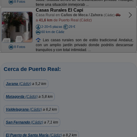
8 Fotos
tiene una situación inmejorab ...
Casas Rurales El Capi
Casa Rural en
Caños de Meca / Zahora
(Cádiz)
a
41,6 km
de Puerto Real (Cádiz)
2-20+5 plazas
29 €
60 km de Cádiz
Las casas rurales son de estilo tradicional Andaluz,
con un amplio jardín privado donde podréis descansar
8 Fotos
tranquilos y con total intimidad. ...
Cerca de Puerto Real:
Jarana
(Cádiz)
a 5,2 km
Matagorda
(Cádiz)
a 5,8 km
Valdelagrana
(Cádiz)
a 6,2 km
San Fernando
(Cádiz)
a 7,1 km
El Puerto de Santa María
(Cádiz)
a 8,2 km