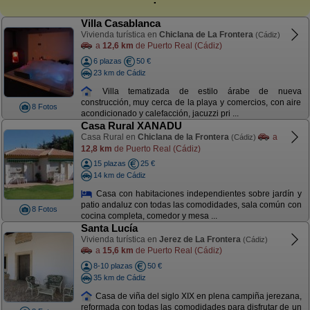
Villa Casablanca
Vivienda turística en
Chiclana de La Frontera
(Cádiz)
a
12,6 km
de Puerto Real (Cádiz)
6 plazas
50 €
23 km de Cádiz
Villa tematizada de estilo árabe de nueva
construcción, muy cerca de la playa y comercios, con aire
8 Fotos
acondicionado y calefacción, jacuzzi pri ...
Casa Rural XANADU
Casa Rural en
Chiclana de la Frontera
a
(Cádiz)
12,8 km
de Puerto Real (Cádiz)
15 plazas
25 €
14 km de Cádiz
Casa con habitaciones independientes sobre jardín y
patio andaluz con todas las comodidades, sala común con
8 Fotos
cocina completa, comedor y mesa ...
Santa Lucía
Vivienda turística en
Jerez de La Frontera
(Cádiz)
a
15,6 km
de Puerto Real (Cádiz)
8-10 plazas
50 €
35 km de Cádiz
Casa de viña del siglo XIX en plena campiña jerezana,
reformada con todas las comodidades para disfrutar de un