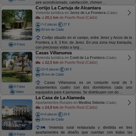
aire acondicionado, calefacción, chimen ...
Cortijo La Cartuja de Alcantara
Vivienda turística en
Jerez de La Frontera
(Cádiz)
a
20,1 km
de Puerto Real (Cádiz)
7+2 plazas
27 €
30 km de Cádiz
Cortijo situado en el campo, entre Jerez y Arcos de la
Frontera, a 9, 3 Km. de Jerez. En una zona muy tranquila,
8 Fotos
con preciosas vistas a larg ...
Casas Villanueva
Vivienda turística en
Conil de La Frontera
(Cádiz)
a
22,5 km
de Puerto Real (Cádiz)
22+5 plazas
90 €
35 km de Cádiz
Casas Villanueva es un conjunto rural de 5
8 Fotos
alojamientos cuatro con dos dormitorios cada uno
Video
equipados para 4 personas. Se distribuyen con do ...
La Casa de La Alameda
Apartamentos Rurales en
Medina Sidonia
(Cádiz)
a
24,9 km
de Puerto Real (Cádiz)
6+6 plazas
20 €
30 km de Cádiz
Vivienda rural restaurada y dividida en tres
apartamentos de diseño que cuentan con todas las
8 Fotos