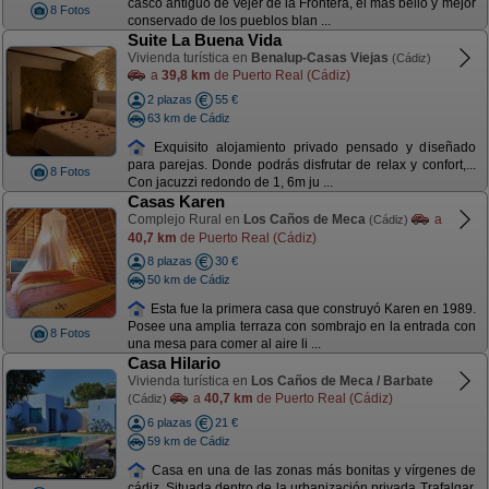
casco antiguo de Vejer de la Frontera, el más bello y mejor
8 Fotos
conservado de los pueblos blan ...
Suite La Buena Vida
Vivienda turística en
Benalup-Casas Viejas
(Cádiz)
a
39,8 km
de Puerto Real (Cádiz)
2 plazas
55 €
63 km de Cádiz
Exquisito alojamiento privado pensado y diseñado
para parejas. Donde podrás disfrutar de relax y confort,...
8 Fotos
Con jacuzzi redondo de 1, 6m ju ...
Casas Karen
Complejo Rural en
Los Caños de Meca
a
(Cádiz)
40,7 km
de Puerto Real (Cádiz)
8 plazas
30 €
50 km de Cádiz
Esta fue la primera casa que construyó Karen en 1989.
Posee una amplia terraza con sombrajo en la entrada con
8 Fotos
una mesa para comer al aire li ...
Casa Hilario
Vivienda turística en
Los Caños de Meca / Barbate
a
40,7 km
de Puerto Real (Cádiz)
(Cádiz)
6 plazas
21 €
59 km de Cádiz
Casa en una de las zonas más bonitas y vírgenes de
cádiz. Situada dentro de la urbanización privada Trafalgar,