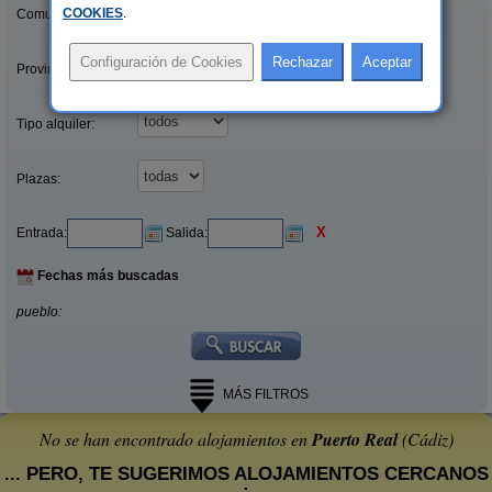
COOKIES
.
Comunidades:
Provincias/Islas:
Tipo alquiler:
Plazas:
X
Entrada:
Salida:
Fechas más buscadas
pueblo:
MÁS FILTROS
No se han encontrado alojamientos en
Puerto Real
(Cádiz)
... PERO, TE SUGERIMOS ALOJAMIENTOS CERCANOS
: