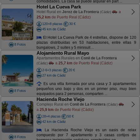
comodidades. La casa se puede alquilar en part ...
Hotel La Cueva Park
Hotel Rural en
Jerez de La Frontera
a
(Cádiz)
25,2 km
de Puerto Real (Cádiz)
120+8 plazas
30 €
45 km de Cádiz
El Hotel La Cueva Park de 4 estrellas, dispone de 120
plazas distribuidas en 53 habitaciones, entre ellas 9
8 Fotos
bungalows, 2 suites y 5 minisuit ...
Alojamiento Rural Mayo
Apartamentos Rurales en
Conil de La Frontera
a
25,7 km
de Puerto Real (Cádiz)
(Cádiz)
2-6+3 plazas
20 €
27 km de Cádiz
Es una villa formada por una casa y 3 apartamentos
pequeños uno bajo y dos en un primer piso, muy bien
8 Fotos
equipados para 2 personas, comparten ...
Hacienda Roche Viejo
Complejo Rural en
Conil de La Frontera
(Cádiz)
a
25,9 km
de Puerto Real (Cádiz)
28+4 plazas
50 €
42 km de Cádiz
La Hacienda Roche Viejo es un oasis de relax
compuesto por 7 apartamento y 3 casas cortijos de
8 Fotos