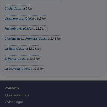
Cádiz
(Cádiz)
a 9 km
Vistahermosa
(Cádiz)
a 9,2 km
Fuentebravia
(Cádiz)
a 12,5 km
Chiclana de La Frontera
(Cádiz)
a 12,8 km
La Mata
(Cádiz)
a 12,9 km
El Portal
(Cádiz)
a 13,1 km
La Barrosa
(Cádiz)
a 17,8 km
Nosotros
Quiénes somos
Aviso Legal