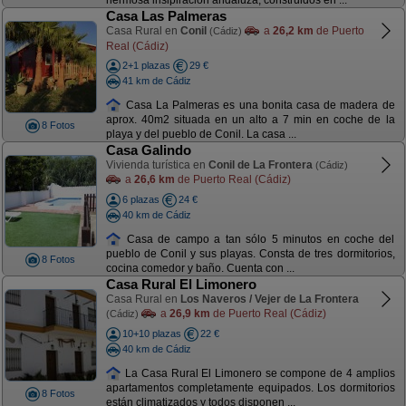
hermosa insipiración andaluza, construidos en ...
Casa Las Palmeras
Casa Rural en
Conil
a
26,2 km
de Puerto
(Cádiz)
Real (Cádiz)
2+1 plazas
29 €
41 km de Cádiz
Casa La Palmeras es una bonita casa de madera de
aprox. 40m2 situada en un alto a 7 min en coche de la
8 Fotos
playa y del pueblo de Conil. La casa ...
Casa Galindo
Vivienda turística en
Conil de La Frontera
(Cádiz)
a
26,6 km
de Puerto Real (Cádiz)
6 plazas
24 €
40 km de Cádiz
Casa de campo a tan sólo 5 minutos en coche del
pueblo de Conil y sus playas. Consta de tres dormitorios,
8 Fotos
cocina comedor y baño. Cuenta con ...
Casa Rural El Limonero
Casa Rural en
Los Naveros / Vejer de La Frontera
a
26,9 km
de Puerto Real (Cádiz)
(Cádiz)
10+10 plazas
22 €
40 km de Cádiz
La Casa Rural El Limonero se compone de 4 amplios
apartamentos completamente equipados. Los dormitorios
8 Fotos
están climatizados y todos disponen ...