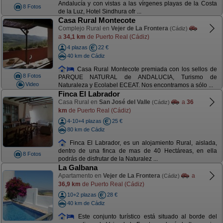
Andalucía y con vistas a las vírgenes playas de la Costa
8 Fotos
de la Luz, Hotel Sindhura ofr ...
Casa Rural Montecote
Complejo Rural en
Vejer de La Frontera
(Cádiz)
a
34,1 km
de Puerto Real (Cádiz)
4 plazas
22 €
40 km de Cádiz
Casa Rural Montecote premiada con los sellos de
8 Fotos
PARQUE NATURAL de ANDALUCIA, Turismo de
Video
Naturaleza y Ecolabel ECEAT. Nos encontramos a sólo ...
Finca El Labrador
Casa Rural en
San José del Valle
a
36
(Cádiz)
km
de Puerto Real (Cádiz)
4-10+4 plazas
25 €
80 km de Cádiz
Finca El Labrador, es un alojamiento Rural, aislada,
dentro de una finca de mas de 40 Hectáreas, en ella
8 Fotos
podrás de disfrutar de la Naturalez ...
La Galbana
Apartamento en
Vejer de La Frontera
a
(Cádiz)
36,9 km
de Puerto Real (Cádiz)
10+2 plazas
28 €
40 km de Cádiz
Este conjunto turístico está situado al borde del