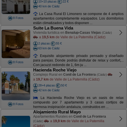
10+10 plazas
22 €
40 km de Cádiz
La Casa Rural El Limonero se compone de 4 amplios
8 Fotos
apartamentos completamente equipados. Los dormitorios
están climatizados y todos disponen ...
Suite La Buena Vida
Vivienda turística en
Benalup-Casas Viejas
(Cádiz)
a
19,5 km
de Valle de La Paternilla (Cádiz)
2 plazas
55 €
63 km de Cádiz
Exquisito alojamiento privado pensado y diseñado
para parejas. Donde podrás disfrutar de relax y confort,...
8 Fotos
Con jacuzzi redondo de 1, 6m ju ...
Hacienda Roche Viejo
Complejo Rural en
Conil de La Frontera
(Cádiz)
a
19,7 km
de Valle de La Paternilla (Cádiz)
28+4 plazas
50 €
42 km de Cádiz
La Hacienda Roche Viejo es un oasis de relax
compuesto por 7 apartamento y 3 casas cortijos de
8 Fotos
hermosa insipiración andaluza, construidos en ...
Alojamiento Rural Mayo
Apartamentos Rurales en
Conil de La Frontera
a
19,9 km
de Valle de La Paternilla
(Cádiz)
(Cádiz)