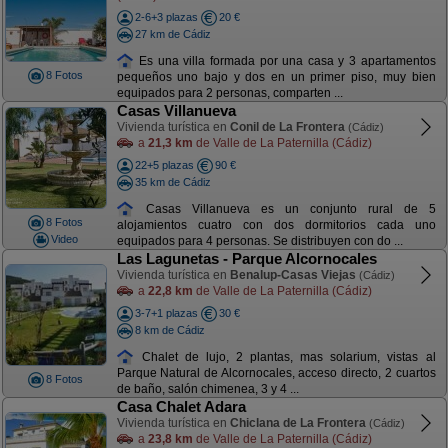
2-6+3 plazas
20 €
27 km de Cádiz
Es una villa formada por una casa y 3 apartamentos
8 Fotos
pequeños uno bajo y dos en un primer piso, muy bien
equipados para 2 personas, comparten ...
Casas Villanueva
Vivienda turística en
Conil de La Frontera
(Cádiz)
a
21,3 km
de Valle de La Paternilla (Cádiz)
22+5 plazas
90 €
35 km de Cádiz
Casas Villanueva es un conjunto rural de 5
8 Fotos
alojamientos cuatro con dos dormitorios cada uno
Video
equipados para 4 personas. Se distribuyen con do ...
Las Lagunetas - Parque Alcornocales
Vivienda turística en
Benalup-Casas Viejas
(Cádiz)
a
22,8 km
de Valle de La Paternilla (Cádiz)
3-7+1 plazas
30 €
8 km de Cádiz
Chalet de lujo, 2 plantas, mas solarium, vistas al
Parque Natural de Alcornocales, acceso directo, 2 cuartos
8 Fotos
de baño, salón chimenea, 3 y 4 ...
Casa Chalet Adara
Vivienda turística en
Chiclana de La Frontera
(Cádiz)
a
23,8 km
de Valle de La Paternilla (Cádiz)