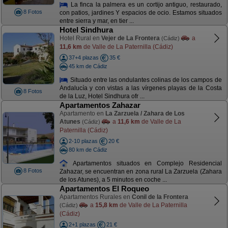
La finca la palmera es un cortijo antiguo, restaurado,
8 Fotos
con patios, jardines Y espacios de ocio. Estamos situados
entre sierra y mar, en tier ...
Hotel Sindhura
Hotel Rural en
Vejer de La Frontera
a
(Cádiz)
11,6 km
de Valle de La Paternilla (Cádiz)
37+4 plazas
35 €
45 km de Cádiz
Situado entre las ondulantes colinas de los campos de
Andalucía y con vistas a las vírgenes playas de la Costa
8 Fotos
de la Luz, Hotel Sindhura ofr ...
Apartamentos Zahazar
Apartamento en
La Zarzuela / Zahara de Los
Atunes
a
11,6 km
de Valle de La
(Cádiz)
Paternilla (Cádiz)
2-10 plazas
20 €
80 km de Cádiz
Apartamentos situados en Complejo Residencial
8 Fotos
Zahazar, se encuentran en zona rural La Zarzuela (Zahara
de los Atunes), a 5 minutos en coche ...
Apartamentos El Roqueo
Apartamentos Rurales en
Conil de la Frontera
a
15,8 km
de Valle de La Paternilla
(Cádiz)
(Cádiz)
2+1 plazas
21 €