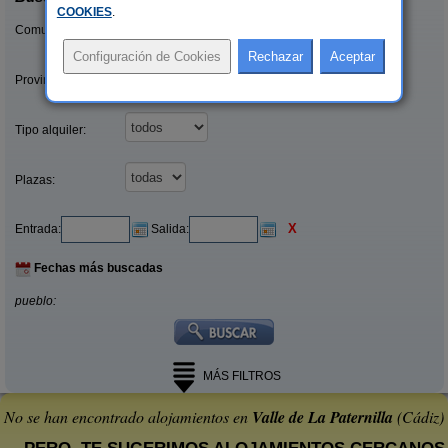
COOKIES
.
Comunidades:
Provincias/Islas:
Tipo alquiler:
Plazas:
X
Entrada:
Salida:
Fechas más buscadas
pueblo:
MÁS FILTROS
No se han encontrado alojamientos en
Valle de La Paternilla
(Cádiz)