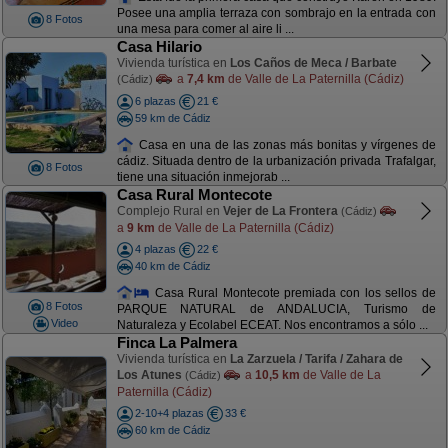
Posee una amplia terraza con sombrajo en la entrada con
8 Fotos
una mesa para comer al aire li ...
Casa Hilario
Vivienda turística en
Los Caños de Meca / Barbate
a
7,4 km
de Valle de La Paternilla (Cádiz)
(Cádiz)
6 plazas
21 €
59 km de Cádiz
Casa en una de las zonas más bonitas y vírgenes de
cádiz. Situada dentro de la urbanización privada Trafalgar,
8 Fotos
tiene una situación inmejorab ...
Casa Rural Montecote
Complejo Rural en
Vejer de La Frontera
(Cádiz)
a
9 km
de Valle de La Paternilla (Cádiz)
4 plazas
22 €
40 km de Cádiz
Casa Rural Montecote premiada con los sellos de
8 Fotos
PARQUE NATURAL de ANDALUCIA, Turismo de
Video
Naturaleza y Ecolabel ECEAT. Nos encontramos a sólo ...
Finca La Palmera
Vivienda turística en
La Zarzuela / Tarifa / Zahara de
Los Atunes
a
10,5 km
de Valle de La
(Cádiz)
Paternilla (Cádiz)
2-10+4 plazas
33 €
60 km de Cádiz