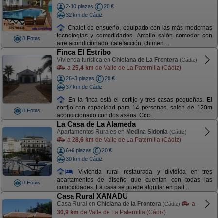
2-10 plazas
20 €
32 km de Cádiz
Chalet de ensueño, equipado con las más modernas
tecnologias y comodidades. Amplio salón comedor con
8 Fotos
aire acondicionado, calefacción, chimen ...
Finca El Estribo
Vivienda turística en
Chiclana de La Frontera
(Cádiz)
a
25,4 km
de Valle de La Paternilla (Cádiz)
26+3 plazas
20 €
37 km de Cádiz
En la finca está el cortijo y tres casas pequeñas. El
cortijo con capacidad para 14 personas, salón de 120m
8 Fotos
acondicionado con dos aseos. Coc ...
La Casa de La Alameda
Apartamentos Rurales en
Medina Sidonia
(Cádiz)
a
28,6 km
de Valle de La Paternilla (Cádiz)
6+6 plazas
20 €
30 km de Cádiz
Vivienda rural restaurada y dividida en tres
apartamentos de diseño que cuentan con todas las
8 Fotos
comodidades. La casa se puede alquilar en part ...
Casa Rural XANADU
Casa Rural en
Chiclana de la Frontera
a
(Cádiz)
30,9 km
de Valle de La Paternilla (Cádiz)