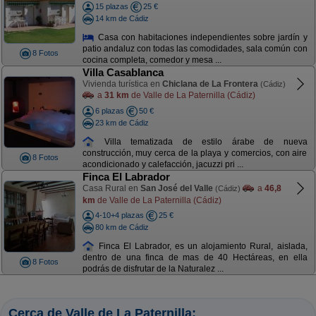
15 plazas
25 €
14 km de Cádiz
Casa con habitaciones independientes sobre jardín y
patio andaluz con todas las comodidades, sala común con
8 Fotos
cocina completa, comedor y mesa ...
Villa Casablanca
Vivienda turística en
Chiclana de La Frontera
(Cádiz)
a
31 km
de Valle de La Paternilla (Cádiz)
6 plazas
50 €
23 km de Cádiz
Villa tematizada de estilo árabe de nueva
construcción, muy cerca de la playa y comercios, con aire
8 Fotos
acondicionado y calefacción, jacuzzi pri ...
Finca El Labrador
Casa Rural en
San José del Valle
a
46,8
(Cádiz)
km
de Valle de La Paternilla (Cádiz)
4-10+4 plazas
25 €
80 km de Cádiz
Finca El Labrador, es un alojamiento Rural, aislada,
dentro de una finca de mas de 40 Hectáreas, en ella
8 Fotos
podrás de disfrutar de la Naturalez ...
Cerca de Valle de La Paternilla: