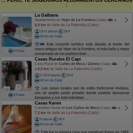
... PERO, TE SUGERIMOS ALOJAMIENTOS CERCANOS
:
La Galbana
Apartamento en
Vejer de La Frontera
a
(Cádiz)
6,4 km
de Valle de La Paternilla (Cádiz)
10+2 plazas
28 €
40 km de Cádiz
Este conjunto turístico está situado al borde del
casco antiguo de Vejer de la Frontera, el más bello y mejor
8 Fotos
conservado de los pueblos blan ...
Casas Rurales El Capi
Casa Rural en
Caños de Meca / Zahora
(Cádiz)
a
6,5 km
de Valle de La Paternilla (Cádiz)
2-20+5 plazas
29 €
60 km de Cádiz
Las casas rurales son de estilo tradicional Andaluz,
con un amplio jardín privado donde podréis descansar
8 Fotos
tranquilos y con total intimidad. ...
Casas Karen
Complejo Rural en
Los Caños de Meca
a
(Cádiz)
7,3 km
de Valle de La Paternilla (Cádiz)
8 plazas
30 €
50 km de Cádiz
Esta fue la primera casa que construyó Karen en 1989.