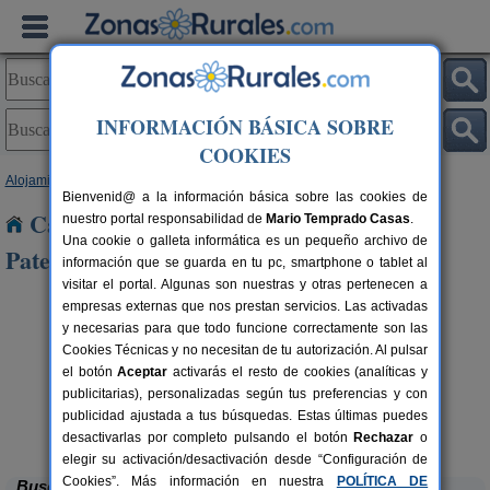
INFORMACIÓN BÁSICA SOBRE
COOKIES
Alojamientos
>
Andalucía
>
Cádiz
> Valle de La Paternilla
Bienvenid@ a la información básica sobre las cookies de
Casas Rurales cerca de Valle de La
nuestro portal responsabilidad de
Mario Temprado Casas
.
Una cookie o galleta informática es un pequeño archivo de
Paternilla
información que se guarda en tu pc, smartphone o tablet al
visitar el portal. Algunas son nuestras y otras pertenecen a
empresas externas que nos prestan servicios. Las activadas
y necesarias para que todo funcione correctamente son las
Cookies Técnicas y no necesitan de tu autorización. Al pulsar
el botón
Aceptar
activarás el resto de cookies (analíticas y
publicitarias), personalizadas según tus preferencias y con
publicidad ajustada a tus búsquedas. Estas últimas puedes
El Corralón
rs.
10 pers.
 €
25 €
Grazalema (Cádiz)
desde
desactivarlas por completo pulsando el botón
Rechazar
o
elegir su activación/desactivación desde “Configuración de
Cookies”. Más información en nuestra
POLÍTICA DE
Buscar