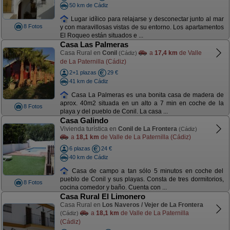
50 km de Cádiz
Lugar idílico para relajarse y desconectar junto al mar
8 Fotos
y con maravillosas vistas de su entorno. Los apartamentos
El Roqueo están situados e ...
Casa Las Palmeras
Casa Rural en
Conil
a
17,4 km
de Valle
(Cádiz)
de La Paternilla (Cádiz)
2+1 plazas
29 €
41 km de Cádiz
Casa La Palmeras es una bonita casa de madera de
aprox. 40m2 situada en un alto a 7 min en coche de la
8 Fotos
playa y del pueblo de Conil. La casa ...
Casa Galindo
Vivienda turística en
Conil de La Frontera
(Cádiz)
a
18,1 km
de Valle de La Paternilla (Cádiz)
6 plazas
24 €
40 km de Cádiz
Casa de campo a tan sólo 5 minutos en coche del
pueblo de Conil y sus playas. Consta de tres dormitorios,
8 Fotos
cocina comedor y baño. Cuenta con ...
Casa Rural El Limonero
Casa Rural en
Los Naveros / Vejer de La Frontera
a
18,1 km
de Valle de La Paternilla
(Cádiz)
(Cádiz)