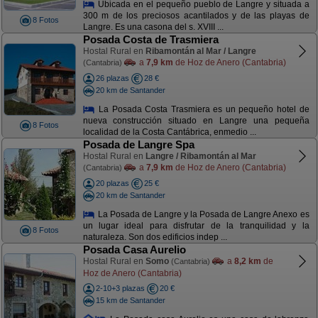
Ubicada en el pequeño pueblo de Langre y situada a
300 m de los preciosos acantilados y de las playas de
8 Fotos
Langre. Es una casona del s. XVIII ...
Posada Costa de Trasmiera
Hostal Rural en
Ribamontán al Mar / Langre
a
7,9 km
de Hoz de Anero (Cantabria)
(Cantabria)
26 plazas
28 €
20 km de Santander
La Posada Costa Trasmiera es un pequeño hotel de
nueva construcción situado en Langre una pequeña
8 Fotos
localidad de la Costa Cantábrica, enmedio ...
Posada de Langre Spa
Hostal Rural en
Langre / Ribamontán al Mar
a
7,9 km
de Hoz de Anero (Cantabria)
(Cantabria)
20 plazas
25 €
20 km de Santander
La Posada de Langre y la Posada de Langre Anexo es
un lugar ideal para disfrutar de la tranquilidad y la
8 Fotos
naturaleza. Son dos edificios indep ...
Posada Casa Aurelio
Hostal Rural en
Somo
a
8,2 km
de
(Cantabria)
Hoz de Anero (Cantabria)
2-10+3 plazas
20 €
15 km de Santander