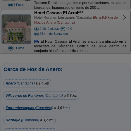
Turismo Rural de alojamiento por habitaciones ubicado en
8 Fotos
Liérganes. Inaugurado en junio de 200 ...
Hotel Casona El Arral***
Hotel Rural en
Liérganes
a
9,9 km
de
(Cantabria)
Hoz de Anero (Cantabria)
2-20+2 plazas
40 €
24 km de Santander
El Hotel Casona El Arral, se encuentra ubicado en el
localidad de liérganes. Edificio de 1884 dentro del
8 Fotos
conjunto hiastórico-artístico de es ...
Cerca de Hoz de Anero:
Anero
(Cantabria)
a 1,4 km
Villaverde de Pontones
(Cantabria)
a 3,3 km
Entrambasaguas
(Cantabria)
a 3,6 km
Hoznayo
(Cantabria)
a 3,7 km