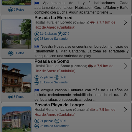
Apartamentos de 1 y 2 habitaciones. Cada
apartamento cuenta con: Habitacion, Cocina/Salón y Baño
8 Fotos
completo con Ducha. Algún apartamento tiene ...
Posada La Merced
Hostal Rural en
Loredo
a
7,7 km
de
(Cantabria)
Hoz de Anero (Cantabria)
11+1 plazas
27 €
15 km de Santander
Nuestra Posada se encuentra en Loredo, municipio de
Ribamontán al Mar, Cantabria. La zona es agradable y
8 Fotos
tranquila, con una variedad de play ...
Posada de Somo
Hostal Rural en
Somo
a
7,9 km
de
(Cantabria)
Hoz de Anero (Cantabria)
22 plazas
37 €
15 km de Santander
Antigua casona Cantabra con más de 100 años de
historia recientemente rehabilitada como hotel rural. Su
8 Fotos
perfecta situación geográfica, rodea ...
Posada Playa de Langre
Hostal Rural en
Langre
a
7,9 km
de
(Cantabria)
Hoz de Anero (Cantabria)
21 plazas
30 €
25 km de Santander