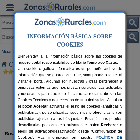
INFORMACIÓN BÁSICA SOBRE
COOKIES
Alojamientos
>
Cantabria
> Hoz de Anero
Bienvenid@ a la información básica sobre las cookies de
Casas Rurales cerca de Hoz de Anero
nuestro portal responsabilidad de
Mario Temprado Casas
.
Una cookie o galleta informática es un pequeño archivo de
información que se guarda en tu pc, smartphone o tablet al
visitar el portal. Algunas son nuestras y otras pertenecen a
empresas externas que nos prestan servicios. Las activadas
y necesarias para que todo funcione correctamente son las
Cookies Técnicas y no necesitan de tu autorización. Al pulsar
el botón
Aceptar
activarás el resto de cookies (analíticas y
publicitarias), personalizadas según tus preferencias y con
La Casa del Lago de Campoo
rs.
20+1 pers.
 €
25 €
publicidad ajustada a tus búsquedas. Estas últimas puedes
Orzales (Cantabria)
desde
desactivarlas por completo pulsando el botón
Rechazar
o
elegir su activación/desactivación desde “Configuración de
Buscar
Cookies”. Más información en nuestra
POLÍTICA DE