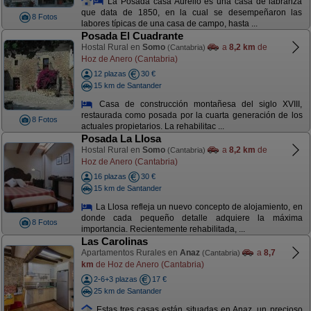
La Posada casa Aurelio es una casa de labranza
que data de 1850, en la cual se desempeñaron las
8 Fotos
labores típicas de una casa de campo, hasta ...
Posada El Cuadrante
Hostal Rural en
Somo
a
8,2 km
de
(Cantabria)
Hoz de Anero (Cantabria)
12 plazas
30 €
15 km de Santander
Casa de construcción montañesa del siglo XVIII,
restaurada como posada por la cuarta generación de los
8 Fotos
actuales propietarios. La rehabilitac ...
Posada La Llosa
Hostal Rural en
Somo
a
8,2 km
de
(Cantabria)
Hoz de Anero (Cantabria)
16 plazas
30 €
15 km de Santander
La Llosa refleja un nuevo concepto de alojamiento, en
donde cada pequeño detalle adquiere la máxima
8 Fotos
importancia. Recientemente rehabilitada, ...
Las Carolinas
Apartamentos Rurales en
Anaz
a
8,7
(Cantabria)
km
de Hoz de Anero (Cantabria)
2-6+3 plazas
17 €
25 km de Santander
Estas tres casas están situadas en Anaz, un precioso