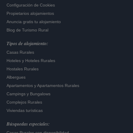
Configuración de Cookies
Propietarios alojamientos
Anuncia gratis tu alojamiento
Blog de Turismo Rural
Tipos de alojamiento:
Casas Rurales
Hoteles
y
Hoteles Rurales
Hostales Rurales
Albergues
Apartamentos
y
Apartamentos Rurales
Campings y Bungalows
Complejos Rurales
Viviendas turísticas
Búsquedas especiales:
Casas Rurales con disponibilidad