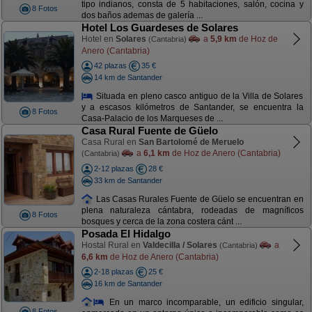
tipo indianos, consta de 5 habitaciones, salón, cocina y
8 Fotos
dos baños ademas de galería ...
Hotel Los Guardeses de Solares
Hotel en
Solares
a
5,9 km
de Hoz de
(Cantabria)
Anero (Cantabria)
42 plazas
35 €
14 km de Santander
Situada en pleno casco antiguo de la Villa de Solares
y a escasos kilómetros de Santander, se encuentra la
8 Fotos
Casa-Palacio de los Marqueses de ...
Casa Rural Fuente de Güelo
Casa Rural en
San Bartolomé de Meruelo
a
6,1 km
de Hoz de Anero (Cantabria)
(Cantabria)
2-12 plazas
28 €
33 km de Santander
Las Casas Rurales Fuente de Güelo se encuentran en
plena naturaleza cántabra, rodeadas de magníficos
8 Fotos
bosques y cerca de la zona costera cánt ...
Posada El Hidalgo
Hostal Rural en
Valdecilla / Solares
a
(Cantabria)
6,6 km
de Hoz de Anero (Cantabria)
2-18 plazas
25 €
16 km de Santander
En un marco incomparable, un edificio singular,
8 Fotos