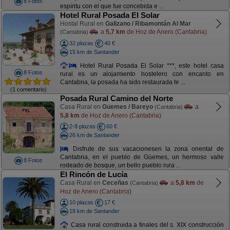
8 Fotos
espíritu con el que fue concebida e ...
Hotel Rural Posada El Solar
Hostal Rural en
Galizano / Ribamontán Al Mar
a
5,7 km
de Hoz de Anero (Cantabria)
(Cantabria)
32 plazas
40 €
15 km de Santander
Hotel Rural Posada El Solar ***, este hotel casa
8 Fotos
rural es un alojamiento hostelero con encanto en
Cantabria, la posada ha sido restaurada te ...
(1 comentario)
Posada Rural Camino del Norte
Casa Rural en
Güemes / Bareyo
a
(Cantabria)
5,8 km
de Hoz de Anero (Cantabria)
2-8 plazas
60 €
26 km de Santander
Disfrute de sus vacacionesen la zona oriental de
Cantabria, en el pueblo de Güemes, un hermoso valle
8 Fotos
rodeado de bosque, un bello pueblo rura ...
El Rincón de Lucía
Casa Rural en
Ceceñas
a
5,8 km
de
(Cantabria)
Hoz de Anero (Cantabria)
10 plazas
17 €
18 km de Santander
Casa rural construida a finales del s. XIX construcción