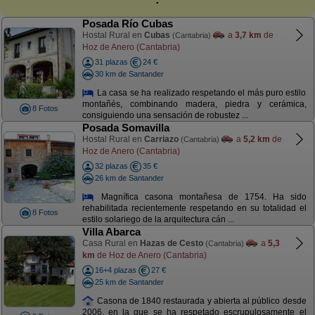
Posada Río Cubas
Hostal Rural en
Cubas
a
3,7 km
de
(Cantabria)
Hoz de Anero (Cantabria)
31 plazas
24 €
30 km de Santander
La casa se ha realizado respetando el más puro estilo
montañés, combinando madera, piedra y cerámica,
8 Fotos
consiguiendo una sensación de robustez ...
Posada Somavilla
Hostal Rural en
Carriazo
a
5,2 km
de
(Cantabria)
Hoz de Anero (Cantabria)
32 plazas
35 €
26 km de Santander
Magnífica casona montañesa de 1754. Ha sido
rehabilitada recientemente respetando en su totalidad el
8 Fotos
estilo solariego de la arquitectura cán ...
Villa Abarca
Casa Rural en
Hazas de Cesto
a
5,3
(Cantabria)
km
de Hoz de Anero (Cantabria)
16+4 plazas
27 €
25 km de Santander
Casona de 1840 restaurada y abierta al público desde
2006, en la que se ha respetado escrupulosamente el