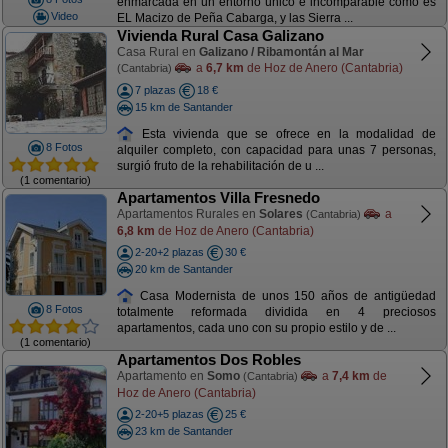
enmarcada en un entorno único e incomparable como es
Video
EL Macizo de Peña Cabarga, y las Sierra ...
Vivienda Rural Casa Galizano
Casa Rural en
Galizano / Ribamontán al Mar
a
6,7 km
de Hoz de Anero (Cantabria)
(Cantabria)
7 plazas
18 €
15 km de Santander
Esta vivienda que se ofrece en la modalidad de
8 Fotos
alquiler completo, con capacidad para unas 7 personas,
surgió fruto de la rehabilitación de u ...
(1 comentario)
Apartamentos Villa Fresnedo
Apartamentos Rurales en
Solares
a
(Cantabria)
6,8 km
de Hoz de Anero (Cantabria)
2-20+2 plazas
30 €
20 km de Santander
Casa Modernista de unos 150 años de antigüedad
8 Fotos
totalmente reformada dividida en 4 preciosos
apartamentos, cada uno con su propio estilo y de ...
(1 comentario)
Apartamentos Dos Robles
Apartamento en
Somo
a
7,4 km
de
(Cantabria)
Hoz de Anero (Cantabria)
2-20+5 plazas
25 €
23 km de Santander