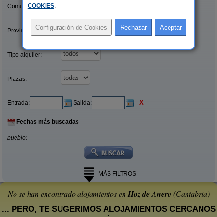
COOKIES
.
Comunidades:
Provincias/Islas:
Tipo alquiler:
Plazas:
X
Entrada:
Salida:
Fechas más buscadas
pueblo:
MÁS FILTROS
No se han encontrado alojamientos en
Hoz de Anero
(Cantabria)
... PERO, TE SUGERIMOS ALOJAMIENTOS CERCANOS
: