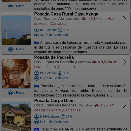
pueblo de Cantabria. La Casa es antigua de estilo
8 Fotos
montañés de unos 200 años, conserva l ...
Posada Casa Rural Casa Azaga
Casa Rural en
Ajo
a
9,1 km
de Hoz
(Cantabria)
de Anero (Cantabria)
10+2 plazas
30 €
40 km de Santander
Antigua casa de labranza, restaurada y equipada para
el disfrute y el descanso de nuestros clientes. La casa
8 Fotos
dispone de amplias habitaciones ...
Posada de Pedreña
Hostal Rural en
Pedreña
a
9,5 km
de
(Cantabria)
Hoz de Anero (Cantabria)
19+1 plazas
30 €
15 km de Santander
Posada regentada de forma familiar, de construcción
de piedra y vigas de roble. Disponemos de 10
8 Fotos
habitaciones dobles decoradas con muebles a ...
Posada Carpe Diem
Hostal Rural en
Liérganes
a
9,8 km
(Cantabria)
de Hoz de Anero (Cantabria)
2-14+2 plazas
27 €
21 km de Santander
La POSADA CARPE DIEM es un establecimiento de