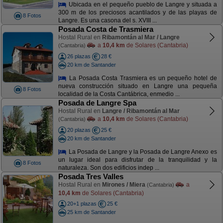
Ubicada en el pequeño pueblo de Langre y situada a
300 m de los preciosos acantilados y de las playas de
8 Fotos
Langre. Es una casona del s. XVIII ...
Posada Costa de Trasmiera
Hostal Rural en
Ribamontán al Mar / Langre
a
10,4 km
de Solares (Cantabria)
(Cantabria)
26 plazas
28 €
20 km de Santander
La Posada Costa Trasmiera es un pequeño hotel de
nueva construcción situado en Langre una pequeña
8 Fotos
localidad de la Costa Cantábrica, enmedio ...
Posada de Langre Spa
Hostal Rural en
Langre / Ribamontán al Mar
a
10,4 km
de Solares (Cantabria)
(Cantabria)
20 plazas
25 €
20 km de Santander
La Posada de Langre y la Posada de Langre Anexo es
un lugar ideal para disfrutar de la tranquilidad y la
8 Fotos
naturaleza. Son dos edificios indep ...
Posada Tres Valles
Hostal Rural en
Mirones / Miera
a
(Cantabria)
10,4 km
de Solares (Cantabria)
20+1 plazas
25 €
25 km de Santander