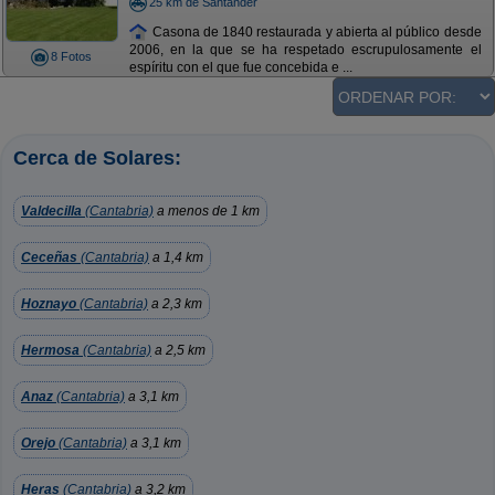
25 km de Santander
Casona de 1840 restaurada y abierta al público desde
2006, en la que se ha respetado escrupulosamente el
8 Fotos
espíritu con el que fue concebida e ...
Cerca de Solares:
Valdecilla
(Cantabria)
a menos de 1 km
Ceceñas
(Cantabria)
a 1,4 km
Hoznayo
(Cantabria)
a 2,3 km
Hermosa
(Cantabria)
a 2,5 km
Anaz
(Cantabria)
a 3,1 km
Orejo
(Cantabria)
a 3,1 km
Heras
(Cantabria)
a 3,2 km