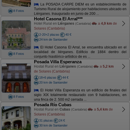
La POSADA CARPE DIEM es un establecimiento de
Turismo Rural de alojamiento por habitaciones ubicado en
8 Fotos
Liérganes. Inaugurado en junio de 200 ...
Hotel Casona El Arral***
Hotel Rural en
Liérganes
a
4,9 km
de
(Cantabria)
Solares (Cantabria)
2-20+2 plazas
40 €
24 km de Santander
El Hotel Casona El Arral, se encuentra ubicado en el
localidad de liérganes. Edificio de 1884 dentro del
8 Fotos
conjunto hiastórico-artístico de es ...
Posada Villa Esperanza
Hostal Rural en
Liérganes
a
5,2 km
(Cantabria)
de Solares (Cantabria)
18+6 plazas
44 €
20 km de Santander
El Hotel Villa Esperanza es un edificio de finales del
siglo XIX totalmente restaurado con 9 habitaciones, en
8 Fotos
una finca de 2. 500 m2 cerrada ...
Posada Río Cubas
Hostal Rural en
Cubas
a
5,4 km
de
(Cantabria)
Solares (Cantabria)
31 plazas
24 €
30 km de Santander