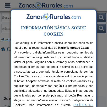
INFORMACIÓN BÁSICA SOBRE
COOKIES
Alojamientos
>
Cantabria
> Solares
Bienvenid@ a la información básica sobre las cookies de
Casas Rurales en Solares
nuestro portal responsabilidad de
Mario Temprado Casas
.
Una cookie o galleta informática es un pequeño archivo de
información que se guarda en tu pc, smartphone o tablet al
visitar el portal. Algunas son nuestras y otras pertenecen a
empresas externas que nos prestan servicios. Las activadas
y necesarias para que todo funcione correctamente son las
Cookies Técnicas y no necesitan de tu autorización. Al pulsar
el botón
Aceptar
activarás el resto de cookies (analíticas y
La Casa del Lago de Campoo
rs.
20+1 pers.
publicitarias), personalizadas según tus preferencias y con
 €
25 €
Orzales (Cantabria)
desde
publicidad ajustada a tus búsquedas. Estas últimas puedes
desactivarlas por completo pulsando el botón
Rechazar
o
Buscar
elegir su activación/desactivación desde “Configuración de
Cookies”. Más información en nuestra
POLÍTICA DE
Comunidades: