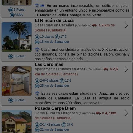
En un marco incomparable, un edificio singular,
8 Fotos
enmarcada en un entorno único e incomparable como es
Video
EL Macizo de Peña Cabarga, y las Sierra ...
El Rincón de Lucía
Casa Rural en
Ceceñas
a
2 km
de
(Cantabria)
Solares (Cantabria)
10 plazas
17 €
18 km de Santander
Casa rural construida a finales del s. XIX construcción
tipo indianos, consta de 5 habitaciones, salón, cocina y
8 Fotos
dos baños ademas de galería ...
Las Carolinas
Apartamentos Rurales en
Anaz
a
2,6
(Cantabria)
km
de Solares (Cantabria)
2-6+3 plazas
17 €
25 km de Santander
Estas tres casas están situadas en Anaz, un precioso
pueblo de Cantabria. La Casa es antigua de estilo
8 Fotos
montañés de unos 200 años, conserva l ...
Posada Carpe Diem
Hostal Rural en
Liérganes
a
4,7 km
(Cantabria)
de Solares (Cantabria)
2-14+2 plazas
27 €
21 km de Santander