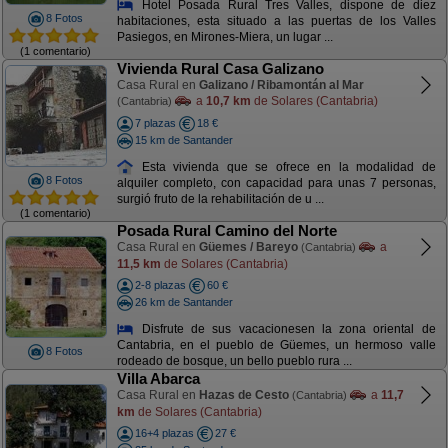
Hotel Posada Rural Tres Valles, dispone de diez
8 Fotos
habitaciones, esta situado a las puertas de los Valles
Pasiegos, en Mirones-Miera, un lugar ...
(1 comentario)
Vivienda Rural Casa Galizano
Casa Rural en
Galizano / Ribamontán al Mar
a
10,7 km
de Solares (Cantabria)
(Cantabria)
7 plazas
18 €
15 km de Santander
Esta vivienda que se ofrece en la modalidad de
8 Fotos
alquiler completo, con capacidad para unas 7 personas,
surgió fruto de la rehabilitación de u ...
(1 comentario)
Posada Rural Camino del Norte
Casa Rural en
Güemes / Bareyo
a
(Cantabria)
11,5 km
de Solares (Cantabria)
2-8 plazas
60 €
26 km de Santander
Disfrute de sus vacacionesen la zona oriental de
Cantabria, en el pueblo de Güemes, un hermoso valle
8 Fotos
rodeado de bosque, un bello pueblo rura ...
Villa Abarca
Casa Rural en
Hazas de Cesto
a
11,7
(Cantabria)
km
de Solares (Cantabria)
16+4 plazas
27 €