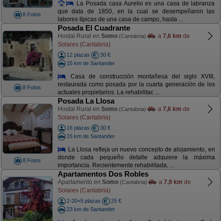
La Posada casa Aurelio es una casa de labranza
que data de 1850, en la cual se desempeñaron las
8 Fotos
labores típicas de una casa de campo, hasta ...
Posada El Cuadrante
Hostal Rural en
Somo
a
7,6 km
de
(Cantabria)
Solares (Cantabria)
12 plazas
30 €
15 km de Santander
Casa de construcción montañesa del siglo XVIII,
restaurada como posada por la cuarta generación de los
8 Fotos
actuales propietarios. La rehabilitac ...
Posada La Llosa
Hostal Rural en
Somo
a
7,6 km
de
(Cantabria)
Solares (Cantabria)
16 plazas
30 €
15 km de Santander
La Llosa refleja un nuevo concepto de alojamiento, en
donde cada pequeño detalle adquiere la máxima
8 Fotos
importancia. Recientemente rehabilitada, ...
Apartamentos Dos Robles
Apartamento en
Somo
a
7,9 km
de
(Cantabria)
Solares (Cantabria)
2-20+5 plazas
25 €
23 km de Santander