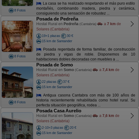
La casa se ha realizado respetando el más puro estilo
montañés, combinando madera, piedra y cerámica,
8 Fotos
consiguiendo una sensación de robustez ...
Posada de Pedreña
Hostal Rural en
Pedreña
a
7 km
de
(Cantabria)
Solares (Cantabria)
19+1 plazas
30 €
15 km de Santander
Posada regentada de forma familiar, de construcción
de piedra y vigas de roble. Disponemos de 10
8 Fotos
habitaciones dobles decoradas con muebles a ...
Posada de Somo
Hostal Rural en
Somo
a
7,4 km
de
(Cantabria)
Solares (Cantabria)
22 plazas
37 €
15 km de Santander
Antigua casona Cantabra con más de 100 años de
historia recientemente rehabilitada como hotel rural. Su
8 Fotos
perfecta situación geográfica, rodea ...
Posada Casa Aurelio
Hostal Rural en
Somo
a
7,6 km
de
(Cantabria)
Solares (Cantabria)
2-10+3 plazas
20 €
15 km de Santander