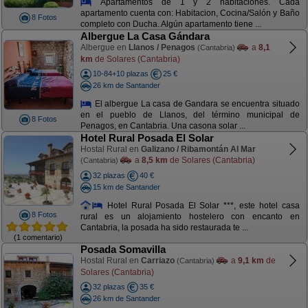
Apartamentos de 1 y 2 habitaciones. Cada
apartamento cuenta con: Habitacion, Cocina/Salón y Baño
8 Fotos
completo con Ducha. Algún apartamento tiene ...
Albergue La Casa Gándara
Albergue en
Llanos / Penagos
a
8,1
(Cantabria)
km
de Solares (Cantabria)
10-84+10 plazas
25 €
26 km de Santander
El albergue La casa de Gandara se encuentra situado
en el pueblo de Llanos, del término municipal de
8 Fotos
Penagos, en Cantabria. Una casona solar ...
Hotel Rural Posada El Solar
Hostal Rural en
Galizano / Ribamontán Al Mar
a
8,5 km
de Solares (Cantabria)
(Cantabria)
32 plazas
40 €
15 km de Santander
Hotel Rural Posada El Solar ***, este hotel casa
8 Fotos
rural es un alojamiento hostelero con encanto en
Cantabria, la posada ha sido restaurada te ...
(1 comentario)
Posada Somavilla
Hostal Rural en
Carriazo
a
9,1 km
de
(Cantabria)
Solares (Cantabria)
32 plazas
35 €
26 km de Santander