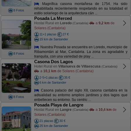
Magnífica casona montañesa de 1754. Ha sido
rehabilitada recientemente respetando en su totalidad el
8 Fotos
estilo solariego de la arquitectura cán ...
Posada La Merced
Hostal Rural en
Loredo
a
9,2 km
de
(Cantabria)
Solares (Cantabria)
11+1 plazas
27 €
15 km de Santander
Nuestra Posada se encuentra en Loredo, municipio de
Ribamontán al Mar, Cantabria. La zona es agradable y
8 Fotos
tranquila, con una variedad de play ...
Casona Dos Lagos
Hotel Rural en
Villanueva de Villaescusa
(Cantabria)
a
10,1 km
de Solares (Cantabria)
2-5+1 plazas
35 €
6 km de Santander
Casona palacio del siglo XII, casona cantabra en la
adtualidad su entorno amplios jardines y dos lagos que
8 Fotos
enbellecen su entorno. Su centric ...
Posada Playa de Langre
Hostal Rural en
Langre
a
10,4 km
de
(Cantabria)
Solares (Cantabria)
21 plazas
30 €
25 km de Santander