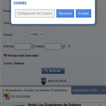
COOKIES
.
Provincias/Islas:
Tipo alquiler:
Plazas:
X
Entrada:
Salida:
Fechas más buscadas
pueblo:
Solares
MÁS FILTROS
2 alojamientos rurales en Solares (Cantabria)
Ver en el mapa
Hotel Los Guardeses de Solares