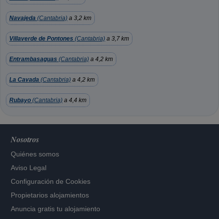
Navajeda
(Cantabria)
a 3,2 km
Villaverde de Pontones
(Cantabria)
a 3,7 km
Entrambasaguas
(Cantabria)
a 4,2 km
La Cavada
(Cantabria)
a 4,2 km
Rubayo
(Cantabria)
a 4,4 km
Nosotros
Quiénes somos
Aviso Legal
Configuración de Cookies
Propietarios alojamientos
Anuncia gratis tu alojamiento