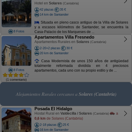
Hotel en
Solares
(Cantabria)
42 plazas
35 €
14 km de Santander
Situada en pleno casco antiguo de la Villa de Solares
y a escasos kilómetros de Santander, se encuentra la
8 Fotos
Casa-Palacio de los Marqueses de ...
Apartamentos Villa Fresnedo
Apartamentos Rurales en
Solares
(Cantabria)
2-20+2 plazas
30 €
20 km de Santander
Casa Modernista de unos 150 años de antigüedad
totalmente reformada dividida en 4 preciosos
8 Fotos
apartamentos, cada uno con su propio estilo y de ...
(1 comentario)
Alojamientos Rurales cercanos a
Solares (Cantabria)
Posada El Hidalgo
Hostal Rural en
Valdecilla / Solares
a
(Cantabria)
0,6 km
de Solares (Cantabria)
2-18 plazas
25 €
16 km de Santander