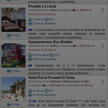
actuales propietarios. La rehabilitac ...
Posada La Llosa
Hostal Rural en
Somo
a
10 km
de
(Cantabria)
Hermosa (Cantabria)
16 plazas
30 €
15 km de Santander
La Llosa refleja un nuevo concepto de alojamiento, en
donde cada pequeño detalle adquiere la máxima
8 Fotos
importancia. Recientemente rehabilitada, ...
Apartamentos Dos Robles
Apartamento en
Somo
a
10,2 km
de
(Cantabria)
Hermosa (Cantabria)
2-20+5 plazas
25 €
23 km de Santander
Apartamentos de 1 y 2 habitaciones. Cada
apartamento cuenta con: Habitacion, Cocina/Salón y Baño
8 Fotos
completo con Ducha. Algún apartamento tiene ...
Hotel Rural Posada El Solar
Hostal Rural en
Galizano / Ribamontán Al Mar
a
10,5 km
de Hermosa (Cantabria)
(Cantabria)
32 plazas
40 €
15 km de Santander
Hotel Rural Posada El Solar ***, este hotel casa
8 Fotos
rural es un alojamiento hostelero con encanto en