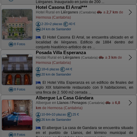
Liérganes. Inaugurado en junio de 200 ...
Hotel Casona El Arral***
Hotel Rural en
Liérganes
a
2,7 km
de
(Cantabria)
Hermosa (Cantabria)
2-20+2 plazas
40 €
24 km de Santander
El Hotel Casona El Arral, se encuentra ubicado en el
localidad de liérganes. Edificio de 1884 dentro del
8 Fotos
conjunto hiastórico-artístico de es ...
Posada Villa Esperanza
Hostal Rural en
Liérganes
a
3 km
de
(Cantabria)
Hermosa (Cantabria)
18+6 plazas
44 €
20 km de Santander
El Hotel Villa Esperanza es un edificio de finales del
siglo XIX totalmente restaurado con 9 habitaciones, en
8 Fotos
una finca de 2. 500 m2 cerrada ...
Albergue La Casa Gándara
Albergue en
Llanos / Penagos
a
6,8
(Cantabria)
km
de Hermosa (Cantabria)
10-84+10 plazas
25 €
26 km de Santander
El albergue La casa de Gandara se encuentra situado
en el pueblo de Llanos, del término municipal de
8 Fotos