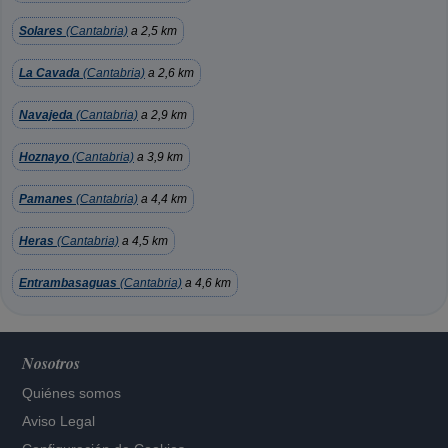
Solares
(Cantabria)
a 2,5 km
La Cavada
(Cantabria)
a 2,6 km
Navajeda
(Cantabria)
a 2,9 km
Hoznayo
(Cantabria)
a 3,9 km
Pamanes
(Cantabria)
a 4,4 km
Heras
(Cantabria)
a 4,5 km
Entrambasaguas
(Cantabria)
a 4,6 km
Nosotros
Quiénes somos
Aviso Legal