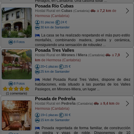
Penagos, en Cantabria. Una casona solar ...
Posada Río Cubas
Hostal Rural en
Cubas
a
7,2 km
de
(Cantabria)
Hermosa (Cantabria)
31 plazas
24 €
30 km de Santander
La casa se ha realizado respetando el más puro estilo
montañés, combinando madera, piedra y cerámica,
8 Fotos
consiguiendo una sensación de robustez ...
Posada Tres Valles
Hostal Rural en
Mirones / Miera
a
7,9
(Cantabria)
km
de Hermosa (Cantabria)
20+1 plazas
25 €
25 km de Santander
Hotel Posada Rural Tres Valles, dispone de diez
8 Fotos
habitaciones, esta situado a las puertas de los Valles
Pasiegos, en Mirones-Miera, un lugar ...
(1 comentario)
Posada de Pedreña
Hostal Rural en
Pedreña
a
9,4 km
de
(Cantabria)
Hermosa (Cantabria)
19+1 plazas
30 €
15 km de Santander
Posada regentada de forma familiar, de construcción
de piedra y vigas de roble. Disponemos de 10