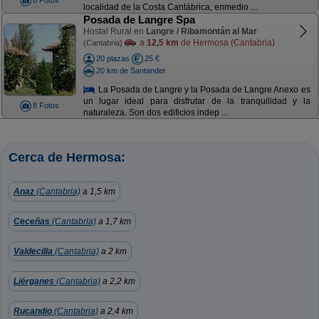
8 Fotos
localidad de la Costa Cantábrica, enmedio ...
Posada de Langre Spa
Hostal Rural en
Langre / Ribamontán al Mar
a
12,5 km
de Hermosa (Cantabria)
(Cantabria)
20 plazas
25 €
20 km de Santander
La Posada de Langre y la Posada de Langre Anexo es
un lugar ideal para disfrutar de la tranquilidad y la
8 Fotos
naturaleza. Son dos edificios indep ...
Cerca de Hermosa:
Anaz
(Cantabria)
a 1,5 km
Ceceñas
(Cantabria)
a 1,7 km
Valdecilla
(Cantabria)
a 2 km
Liérganes
(Cantabria)
a 2,2 km
Rucandio
(Cantabria)
a 2,4 km