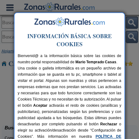
INFORMACIÓN BÁSICA SOBRE
COOKIES
Alojamientos
>
Cantabria
> Hermosa
Bienvenid@ a la información básica sobre las cookies de
Casas Rurales cerca de Hermosa
nuestro portal responsabilidad de
Mario Temprado Casas
.
Una cookie o galleta informática es un pequeño archivo de
información que se guarda en tu pc, smartphone o tablet al
visitar el portal. Algunas son nuestras y otras pertenecen a
empresas externas que nos prestan servicios. Las activadas
y necesarias para que todo funcione correctamente son las
Cookies Técnicas y no necesitan de tu autorización. Al pulsar
el botón
Aceptar
activarás el resto de cookies (analíticas y
Casa Rural Campoo
rs.
33+1 pers.
publicitarias), personalizadas según tus preferencias y con
 €
24 €
Naveda (Cantabria)
desde
publicidad ajustada a tus búsquedas. Estas últimas puedes
desactivarlas por completo pulsando el botón
Rechazar
o
Buscar
elegir su activación/desactivación desde “Configuración de
Cookies”. Más información en nuestra
POLÍTICA DE
Comunidades: