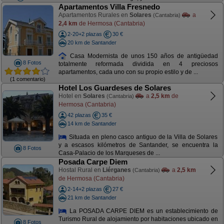
Apartamentos Villa Fresnedo
Apartamentos Rurales en
Solares
a
(Cantabria)
2,4 km
de Hermosa (Cantabria)
2-20+2 plazas
30 €
20 km de Santander
Casa Modernista de unos 150 años de antigüedad
8 Fotos
totalmente reformada dividida en 4 preciosos
apartamentos, cada uno con su propio estilo y de ...
(1 comentario)
Hotel Los Guardeses de Solares
Hotel en
Solares
a
2,5 km
de
(Cantabria)
Hermosa (Cantabria)
42 plazas
35 €
14 km de Santander
Situada en pleno casco antiguo de la Villa de Solares
y a escasos kilómetros de Santander, se encuentra la
8 Fotos
Casa-Palacio de los Marqueses de ...
Posada Carpe Diem
Hostal Rural en
Liérganes
a
2,5 km
(Cantabria)
de Hermosa (Cantabria)
2-14+2 plazas
27 €
21 km de Santander
La POSADA CARPE DIEM es un establecimiento de
Turismo Rural de alojamiento por habitaciones ubicado en
8 Fotos