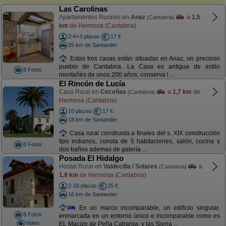
Las Carolinas
Apartamentos Rurales en
Anaz
a
1,5
(Cantabria)
km
de Hermosa (Cantabria)
2-6+3 plazas
17 €
25 km de Santander
Estas tres casas están situadas en Anaz, un precioso
pueblo de Cantabria. La Casa es antigua de estilo
8 Fotos
montañés de unos 200 años, conserva l ...
El Rincón de Lucía
Casa Rural en
Ceceñas
a
1,7 km
de
(Cantabria)
Hermosa (Cantabria)
10 plazas
17 €
18 km de Santander
Casa rural construida a finales del s. XIX construcción
tipo indianos, consta de 5 habitaciones, salón, cocina y
8 Fotos
dos baños ademas de galería ...
Posada El Hidalgo
Hostal Rural en
Valdecilla / Solares
a
(Cantabria)
1,9 km
de Hermosa (Cantabria)
2-18 plazas
25 €
16 km de Santander
En un marco incomparable, un edificio singular,
8 Fotos
enmarcada en un entorno único e incomparable como es
Video
EL Macizo de Peña Cabarga, y las Sierra ...