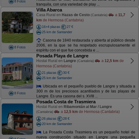
8 Fotos
tranquila, con una variedad de play ...
Villa Abarca
Casa Rural en
Hazas de Cesto
a
11,7
(Cantabria)
km
de Hermosa (Cantabria)
16+4 plazas
27 €
25 km de Santander
Casona de 1840 restaurada y abierta al público desde
2006, en la que se ha respetado escrupulosamente el
8 Fotos
espíritu con el que fue concebida e ...
Posada Playa de Langre
Hostal Rural en
Langre
a
12,5 km
de
(Cantabria)
Hermosa (Cantabria)
21 plazas
30 €
25 km de Santander
Ubicada en el pequeño pueblo de Langre y situada a
300 m de los preciosos acantilados y de las playas de
8 Fotos
Langre. Es una casona del s. XVIII ...
Posada Costa de Trasmiera
Hostal Rural en
Ribamontán al Mar / Langre
a
12,5 km
de Hermosa (Cantabria)
(Cantabria)
26 plazas
28 €
20 km de Santander
La Posada Costa Trasmiera es un pequeño hotel de
nueva construcción situado en Langre una pequeña