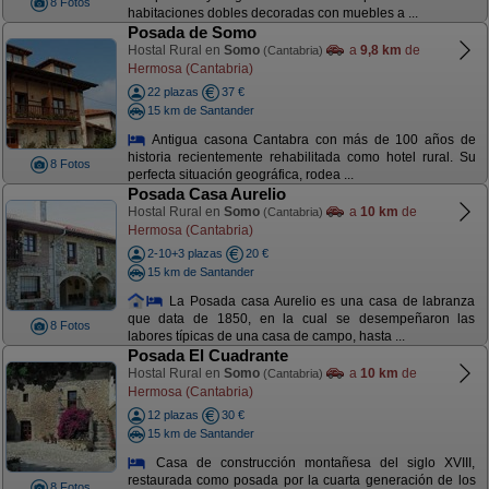
8 Fotos
habitaciones dobles decoradas con muebles a ...
Posada de Somo
Hostal Rural en
Somo
a
9,8 km
de
(Cantabria)
Hermosa (Cantabria)
22 plazas
37 €
15 km de Santander
Antigua casona Cantabra con más de 100 años de
historia recientemente rehabilitada como hotel rural. Su
8 Fotos
perfecta situación geográfica, rodea ...
Posada Casa Aurelio
Hostal Rural en
Somo
a
10 km
de
(Cantabria)
Hermosa (Cantabria)
2-10+3 plazas
20 €
15 km de Santander
La Posada casa Aurelio es una casa de labranza
que data de 1850, en la cual se desempeñaron las
8 Fotos
labores típicas de una casa de campo, hasta ...
Posada El Cuadrante
Hostal Rural en
Somo
a
10 km
de
(Cantabria)
Hermosa (Cantabria)
12 plazas
30 €
15 km de Santander
Casa de construcción montañesa del siglo XVIII,
restaurada como posada por la cuarta generación de los
8 Fotos