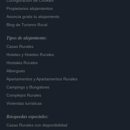
Configuración de Cookies
Propietarios alojamientos
Anuncia gratis tu alojamiento
Blog de Turismo Rural
Tipos de alojamiento:
Casas Rurales
Hoteles
y
Hoteles Rurales
Hostales Rurales
Albergues
Apartamentos
y
Apartamentos Rurales
Campings y Bungalows
Complejos Rurales
Viviendas turísticas
Búsquedas especiales:
Casas Rurales con disponibilidad