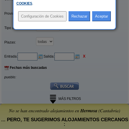
COOKIES
.
Provincias/Islas:
Tipo alquiler:
Plazas:
X
Entrada:
Salida:
Fechas más buscadas
pueblo:
MÁS FILTROS
No se han encontrado alojamientos en
Hermosa
(Cantabria)
... PERO, TE SUGERIMOS ALOJAMIENTOS CERCANOS
: