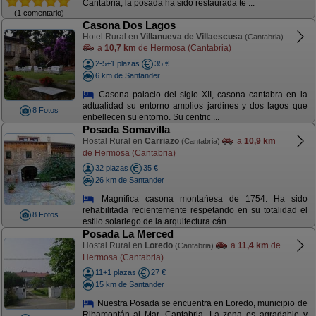
Cantabria, la posada ha sido restaurada te ...
(1 comentario)
Casona Dos Lagos
Hotel Rural en
Villanueva de Villaescusa
(Cantabria)
a
10,7 km
de Hermosa (Cantabria)
2-5+1 plazas
35 €
6 km de Santander
Casona palacio del siglo XII, casona cantabra en la
adtualidad su entorno amplios jardines y dos lagos que
8 Fotos
enbellecen su entorno. Su centric ...
Posada Somavilla
Hostal Rural en
Carriazo
a
10,9 km
(Cantabria)
de Hermosa (Cantabria)
32 plazas
35 €
26 km de Santander
Magnífica casona montañesa de 1754. Ha sido
rehabilitada recientemente respetando en su totalidad el
8 Fotos
estilo solariego de la arquitectura cán ...
Posada La Merced
Hostal Rural en
Loredo
a
11,4 km
de
(Cantabria)
Hermosa (Cantabria)
11+1 plazas
27 €
15 km de Santander
Nuestra Posada se encuentra en Loredo, municipio de
Ribamontán al Mar, Cantabria. La zona es agradable y