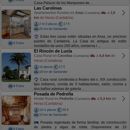
8 Fotos
Casa-Palacio de los Marqueses de ...
Las Carolinas
Apartamentos Rurales en
Anaz
a
3,9
(Cantabria)
km
de Heras (Cantabria)
2-6+3 plazas
17 €
25 km de Santander
Estas tres casas están situadas en Anaz, un precioso
pueblo de Cantabria. La Casa es antigua de estilo
8 Fotos
montañés de unos 200 años, conserva l ...
El Rincón de Lucía
Casa Rural en
Ceceñas
a
4,4 km
de
(Cantabria)
Heras (Cantabria)
10 plazas
17 €
18 km de Santander
Casa rural construida a finales del s. XIX construcción
tipo indianos, consta de 5 habitaciones, salón, cocina y
8 Fotos
dos baños ademas de galería ...
Posada de Pedreña
Hostal Rural en
Pedreña
a
5,3 km
de
(Cantabria)
Heras (Cantabria)
19+1 plazas
30 €
15 km de Santander
Posada regentada de forma familiar, de construcción
de piedra y vigas de roble. Disponemos de 10
8 Fotos