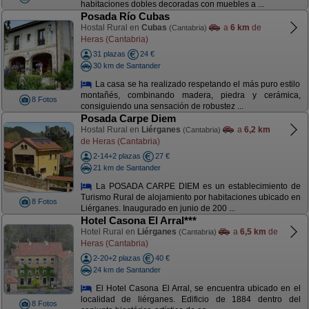
habitaciones dobles decoradas con muebles a ...
Posada Río Cubas
Hostal Rural en
Cubas
a
6 km
de
(Cantabria)
Heras (Cantabria)
31 plazas
24 €
30 km de Santander
La casa se ha realizado respetando el más puro estilo
montañés, combinando madera, piedra y cerámica,
8 Fotos
consiguiendo una sensación de robustez ...
Posada Carpe Diem
Hostal Rural en
Liérganes
a
6,2 km
(Cantabria)
de Heras (Cantabria)
2-14+2 plazas
27 €
21 km de Santander
La POSADA CARPE DIEM es un establecimiento de
Turismo Rural de alojamiento por habitaciones ubicado en
8 Fotos
Liérganes. Inaugurado en junio de 200 ...
Hotel Casona El Arral***
Hotel Rural en
Liérganes
a
6,5 km
de
(Cantabria)
Heras (Cantabria)
2-20+2 plazas
40 €
24 km de Santander
El Hotel Casona El Arral, se encuentra ubicado en el
localidad de liérganes. Edificio de 1884 dentro del
8 Fotos