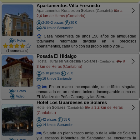
Apartamentos Villa Fresnedo
Apartamentos Rurales en
Solares
a
(Cantabria)
2,4 km
de Heras (Cantabria)
2-20+2 plazas
30 €
20 km de Santander
Casa Modernista de unos 150 años de antigüedad
8 Fotos
totalmente reformada dividida en 4 preciosos
apartamentos, cada uno con su propio estilo y de ...
(1 comentario)
Posada El Hidalgo
Hostal Rural en
Valdecilla / Solares
a
(Cantabria)
3 km
de Heras (Cantabria)
2-18 plazas
25 €
16 km de Santander
En un marco incomparable, un edificio singular,
8 Fotos
enmarcada en un entorno único e incomparable como es
Video
EL Macizo de Peña Cabarga, y las Sierra ...
Hotel Los Guardeses de Solares
Hotel en
Solares
a
3,2 km
de Heras
(Cantabria)
(Cantabria)
42 plazas
35 €
14 km de Santander
Situada en pleno casco antiguo de la Villa de Solares
y a escasos kilómetros de Santander, se encuentra la