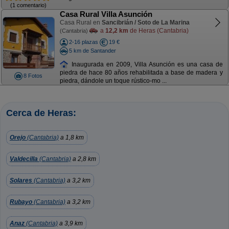
(1 comentario)
Casa Rural Villa Asunción
Casa Rural en
Sancibrián / Soto de La Marina
a
12,2 km
de Heras (Cantabria)
(Cantabria)
2-16 plazas
19 €
5 km de Santander
Inaugurada en 2009, Villa Asunción es una casa de
piedra de hace 80 años rehabilitada a base de madera y
8 Fotos
piedra, dándole un toque rústico-mo ...
Cerca de Heras:
Orejo
(Cantabria)
a 1,8 km
Valdecilla
(Cantabria)
a 2,8 km
Solares
(Cantabria)
a 3,2 km
Rubayo
(Cantabria)
a 3,2 km
Anaz
(Cantabria)
a 3,9 km