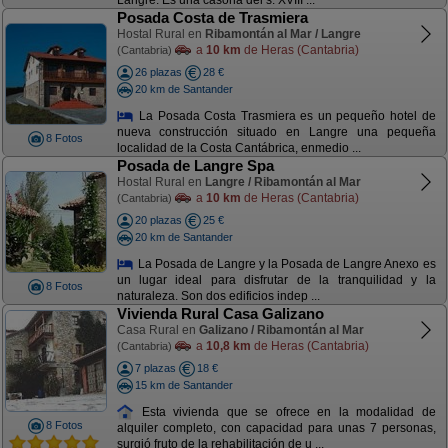
Langre. Es una casona del s. XVIII ...
Posada Costa de Trasmiera
Hostal Rural en
Ribamontán al Mar / Langre
a
10 km
de Heras (Cantabria)
(Cantabria)
26 plazas
28 €
20 km de Santander
La Posada Costa Trasmiera es un pequeño hotel de
nueva construcción situado en Langre una pequeña
8 Fotos
localidad de la Costa Cantábrica, enmedio ...
Posada de Langre Spa
Hostal Rural en
Langre / Ribamontán al Mar
a
10 km
de Heras (Cantabria)
(Cantabria)
20 plazas
25 €
20 km de Santander
La Posada de Langre y la Posada de Langre Anexo es
un lugar ideal para disfrutar de la tranquilidad y la
8 Fotos
naturaleza. Son dos edificios indep ...
Vivienda Rural Casa Galizano
Casa Rural en
Galizano / Ribamontán al Mar
a
10,8 km
de Heras (Cantabria)
(Cantabria)
7 plazas
18 €
15 km de Santander
Esta vivienda que se ofrece en la modalidad de
8 Fotos
alquiler completo, con capacidad para unas 7 personas,
surgió fruto de la rehabilitación de u ...