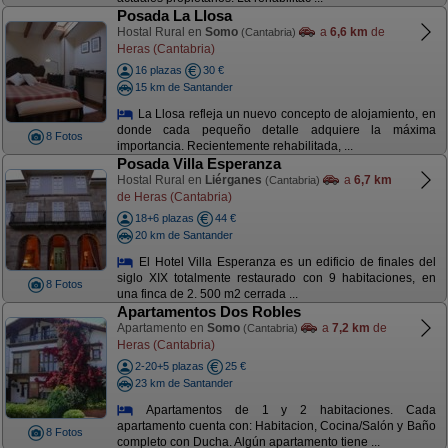
Posada La Llosa
Hostal Rural en
Somo
a
6,6 km
de
(Cantabria)
Heras (Cantabria)
16 plazas
30 €
15 km de Santander
La Llosa refleja un nuevo concepto de alojamiento, en
donde cada pequeño detalle adquiere la máxima
8 Fotos
importancia. Recientemente rehabilitada, ...
Posada Villa Esperanza
Hostal Rural en
Liérganes
a
6,7 km
(Cantabria)
de Heras (Cantabria)
18+6 plazas
44 €
20 km de Santander
El Hotel Villa Esperanza es un edificio de finales del
siglo XIX totalmente restaurado con 9 habitaciones, en
8 Fotos
una finca de 2. 500 m2 cerrada ...
Apartamentos Dos Robles
Apartamento en
Somo
a
7,2 km
de
(Cantabria)
Heras (Cantabria)
2-20+5 plazas
25 €
23 km de Santander
Apartamentos de 1 y 2 habitaciones. Cada
apartamento cuenta con: Habitacion, Cocina/Salón y Baño
8 Fotos
completo con Ducha. Algún apartamento tiene ...