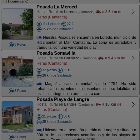
(1 comentario)
Posada La Merced
Hostal Rural en
Loredo
a
8,6 km
de
(Cantabria)
Heras (Cantabria)
11+1 plazas
27 €
15 km de Santander
Nuestra Posada se encuentra en Loredo, municipio de
Ribamontán al Mar, Cantabria. La zona es agradable y
8 Fotos
tranquila, con una variedad de play ...
Posada Somavilla
Hostal Rural en
Carriazo
a
9,4 km
de
(Cantabria)
Heras (Cantabria)
32 plazas
35 €
26 km de Santander
Magnífica casona montañesa de 1754. Ha sido
rehabilitada recientemente respetando en su totalidad el
8 Fotos
estilo solariego de la arquitectura cán ...
Posada Playa de Langre
Hostal Rural en
Langre
a
10 km
de
(Cantabria)
Heras (Cantabria)
21 plazas
30 €
25 km de Santander
Ubicada en el pequeño pueblo de Langre y situada a
300 m de los preciosos acantilados y de las playas de
8 Fotos