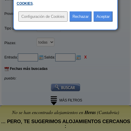
COOKIES
.
Provincias/Islas:
Tipo alquiler:
Plazas:
X
Entrada:
Salida:
Fechas más buscadas
pueblo:
MÁS FILTROS
No se han encontrado alojamientos en
Heras
(Cantabria)
... PERO, TE SUGERIMOS ALOJAMIENTOS CERCANOS
: