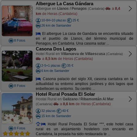
Albergue La Casa Gándara
Albergue en
Llanos / Penagos
a
8,4
(Cantabria)
km
de Heras (Cantabria)
10-84+10 plazas
25 €
26 km de Santander
El albergue La casa de Gandara se encuentra situado
en el pueblo de Llanos, del término municipal de
8 Fotos
Penagos, en Cantabria. Una casona solar ...
Casona Dos Lagos
Hotel Rural en
Villanueva de Villaescusa
(Cantabria)
a
8,5 km
de Heras (Cantabria)
2-5+1 plazas
35 €
6 km de Santander
Casona palacio del siglo XII, casona cantabra en la
adtualidad su entorno amplios jardines y dos lagos que
8 Fotos
enbellecen su entorno. Su centric ...
Hotel Rural Posada El Solar
Hostal Rural en
Galizano / Ribamontán Al Mar
a
8,6 km
de Heras (Cantabria)
(Cantabria)
32 plazas
40 €
15 km de Santander
Hotel Rural Posada El Solar ***, este hotel casa
8 Fotos
rural es un alojamiento hostelero con encanto en
Cantabria, la posada ha sido restaurada te ...