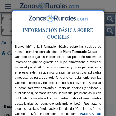
INFORMACIÓN BÁSICA SOBRE
COOKIES
Alojamientos
>
Cantabria
> Heras
Bienvenid@ a la información básica sobre las cookies de
Casas Rurales cerca de Heras
nuestro portal responsabilidad de
Mario Temprado Casas
.
Una cookie o galleta informática es un pequeño archivo de
información que se guarda en tu pc, smartphone o tablet al
visitar el portal. Algunas son nuestras y otras pertenecen a
empresas externas que nos prestan servicios. Las activadas
y necesarias para que todo funcione correctamente son las
Cookies Técnicas y no necesitan de tu autorización. Al pulsar
el botón
Aceptar
activarás el resto de cookies (analíticas y
Casa Rural Campoo
rs.
33+1 pers.
publicitarias), personalizadas según tus preferencias y con
 €
24 €
Naveda (Cantabria)
desde
publicidad ajustada a tus búsquedas. Estas últimas puedes
desactivarlas por completo pulsando el botón
Rechazar
o
Buscar
elegir su activación/desactivación desde “Configuración de
Cookies”. Más información en nuestra
POLÍTICA DE
Comunidades: