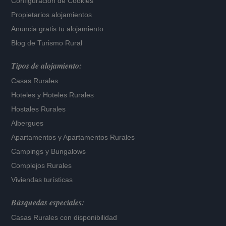
Configuración de Cookies
Propietarios alojamientos
Anuncia gratis tu alojamiento
Blog de Turismo Rural
Tipos de alojamiento:
Casas Rurales
Hoteles
y
Hoteles Rurales
Hostales Rurales
Albergues
Apartamentos
y
Apartamentos Rurales
Campings y Bungalows
Complejos Rurales
Viviendas turísticas
Búsquedas especiales:
Casas Rurales con disponibilidad