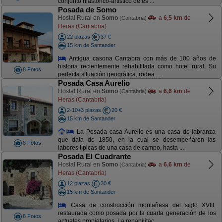
conjunto hiastórico-artístico de es ...
Posada de Somo
Hostal Rural en
Somo
a
6,5 km
de
(Cantabria)
Heras (Cantabria)
22 plazas
37 €
15 km de Santander
Antigua casona Cantabra con más de 100 años de
historia recientemente rehabilitada como hotel rural. Su
8 Fotos
perfecta situación geográfica, rodea ...
Posada Casa Aurelio
Hostal Rural en
Somo
a
6,6 km
de
(Cantabria)
Heras (Cantabria)
2-10+3 plazas
20 €
15 km de Santander
La Posada casa Aurelio es una casa de labranza
que data de 1850, en la cual se desempeñaron las
8 Fotos
labores típicas de una casa de campo, hasta ...
Posada El Cuadrante
Hostal Rural en
Somo
a
6,6 km
de
(Cantabria)
Heras (Cantabria)
12 plazas
30 €
15 km de Santander
Casa de construcción montañesa del siglo XVIII,
restaurada como posada por la cuarta generación de los
8 Fotos
actuales propietarios. La rehabilitac ...