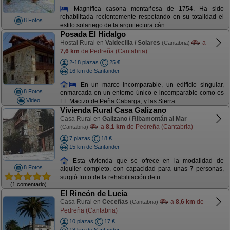
Magnífica casona montañesa de 1754. Ha sido
rehabilitada recientemente respetando en su totalidad el
8 Fotos
estilo solariego de la arquitectura cán ...
Posada El Hidalgo
Hostal Rural en
Valdecilla / Solares
a
(Cantabria)
7,6 km
de Pedreña (Cantabria)
2-18 plazas
25 €
16 km de Santander
En un marco incomparable, un edificio singular,
8 Fotos
enmarcada en un entorno único e incomparable como es
Video
EL Macizo de Peña Cabarga, y las Sierra ...
Vivienda Rural Casa Galizano
Casa Rural en
Galizano / Ribamontán al Mar
a
8,1 km
de Pedreña (Cantabria)
(Cantabria)
7 plazas
18 €
15 km de Santander
Esta vivienda que se ofrece en la modalidad de
8 Fotos
alquiler completo, con capacidad para unas 7 personas,
surgió fruto de la rehabilitación de u ...
(1 comentario)
El Rincón de Lucía
Casa Rural en
Ceceñas
a
8,6 km
de
(Cantabria)
Pedreña (Cantabria)
10 plazas
17 €
18 km de Santander