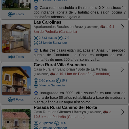
Casa rural construida a finales del s. XIX construcción
tipo indianos, consta de 5 habitaciones, salón, cocina y
8 Fotos
dos baños ademas de galería ...
Las Carolinas
Apartamentos Rurales en
Anaz
a
9,1
(Cantabria)
km
de Pedreña (Cantabria)
2-6+3 plazas
17 €
25 km de Santander
Estas tres casas están situadas en Anaz, un precioso
pueblo de Cantabria. La Casa es antigua de estilo
8 Fotos
montañés de unos 200 años, conserva l ...
Casa Rural Villa Asunción
Casa Rural en
Sancibrián / Soto de La Marina
a
10,1 km
de Pedreña (Cantabria)
(Cantabria)
2-16 plazas
19 €
5 km de Santander
Inaugurada en 2009, Villa Asunción es una casa de
piedra de hace 80 años rehabilitada a base de madera y
8 Fotos
piedra, dándole un toque rústico-mo ...
Posada Rural Camino del Norte
Casa Rural en
Güemes / Bareyo
a
(Cantabria)
10,6 km
de Pedreña (Cantabria)
2-8 plazas
60 €
26 km de Santander