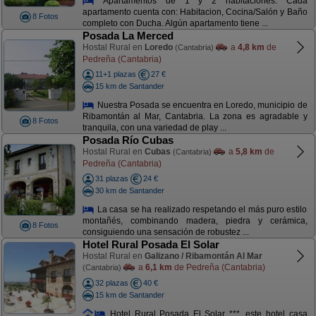
Apartamentos de 1 y 2 habitaciones. Cada
apartamento cuenta con: Habitacion, Cocina/Salón y Baño
8 Fotos
completo con Ducha. Algún apartamento tiene ...
Posada La Merced
Hostal Rural en
Loredo
a
4,8 km
de
(Cantabria)
Pedreña (Cantabria)
11+1 plazas
27 €
15 km de Santander
Nuestra Posada se encuentra en Loredo, municipio de
Ribamontán al Mar, Cantabria. La zona es agradable y
8 Fotos
tranquila, con una variedad de play ...
Posada Río Cubas
Hostal Rural en
Cubas
a
5,8 km
de
(Cantabria)
Pedreña (Cantabria)
31 plazas
24 €
30 km de Santander
La casa se ha realizado respetando el más puro estilo
montañés, combinando madera, piedra y cerámica,
8 Fotos
consiguiendo una sensación de robustez ...
Hotel Rural Posada El Solar
Hostal Rural en
Galizano / Ribamontán Al Mar
a
6,1 km
de Pedreña (Cantabria)
(Cantabria)
32 plazas
40 €
15 km de Santander
Hotel Rural Posada El Solar ***, este hotel casa