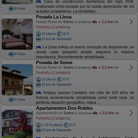
Casa de construcción montañesa del siglo XVIII,
restaurada como posada por la cuarta generación de los
8 Fotos
actuales propietarios. La rehabilitac ...
Posada La Llosa
Hostal Rural en
Somo
a
2,4 km
de
(Cantabria)
Pedreña (Cantabria)
16 plazas
30 €
15 km de Santander
La Llosa refleja un nuevo concepto de alojamiento, en
donde cada pequeño detalle adquiere la máxima
8 Fotos
importancia. Recientemente rehabilitada, ...
Posada de Somo
Hostal Rural en
Somo
a
2,5 km
de
(Cantabria)
Pedreña (Cantabria)
22 plazas
37 €
15 km de Santander
Antigua casona Cantabra con más de 100 años de
historia recientemente rehabilitada como hotel rural. Su
8 Fotos
perfecta situación geográfica, rodea ...
Apartamentos Dos Robles
Apartamento en
Somo
a
3,5 km
de
(Cantabria)
Pedreña (Cantabria)
2-20+5 plazas
25 €
23 km de Santander