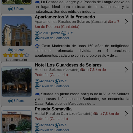
La Posada de Langre y la Posada de Langre Anexo es
un lugar ideal para disfrutar de la tranquilidad y la
8 Fotos
naturaleza. Son dos edificios indep ...
Apartamentos Villa Fresnedo
Apartamentos Rurales en
Solares
a
7
(Cantabria)
km
de Pedreña (Cantabria)
2-20+2 plazas
30 €
20 km de Santander
Casa Modernista de unos 150 años de antigüedad
8 Fotos
totalmente reformada dividida en 4 preciosos
apartamentos, cada uno con su propio estilo y de ...
(1 comentario)
Hotel Los Guardeses de Solares
Hotel en
Solares
a
7,3 km
de
(Cantabria)
Pedreña (Cantabria)
42 plazas
35 €
14 km de Santander
Situada en pleno casco antiguo de la Villa de Solares
y a escasos kilómetros de Santander, se encuentra la
8 Fotos
Casa-Palacio de los Marqueses de ...
Posada Somavilla
Hostal Rural en
Carriazo
a
7,3 km
de
(Cantabria)
Pedreña (Cantabria)
32 plazas
35 €
26 km de Santander