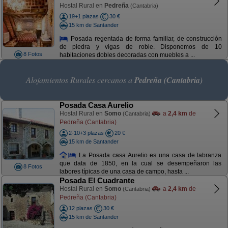
Hostal Rural en
Pedreña
(Cantabria)
19+1 plazas
30 €
15 km de Santander
Posada regentada de forma familiar, de construcción
de piedra y vigas de roble. Disponemos de 10
8 Fotos
habitaciones dobles decoradas con muebles a ...
Alojamientos Rurales cercanos a
Pedreña (Cantabria)
Posada Casa Aurelio
Hostal Rural en
Somo
a
2,4 km
de
(Cantabria)
Pedreña (Cantabria)
2-10+3 plazas
20 €
15 km de Santander
La Posada casa Aurelio es una casa de labranza
que data de 1850, en la cual se desempeñaron las
8 Fotos
labores típicas de una casa de campo, hasta ...
Posada El Cuadrante
Hostal Rural en
Somo
a
2,4 km
de
(Cantabria)
Pedreña (Cantabria)
12 plazas
30 €
15 km de Santander