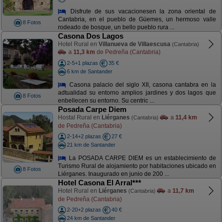
Disfrute de sus vacacionesen la zona oriental de
Cantabria, en el pueblo de Güemes, un hermoso valle
8 Fotos
rodeado de bosque, un bello pueblo rura ...
Casona Dos Lagos
Hotel Rural en
Villanueva de Villaescusa
(Cantabria)
a
11,3 km
de Pedreña (Cantabria)
2-5+1 plazas
35 €
6 km de Santander
Casona palacio del siglo XII, casona cantabra en la
adtualidad su entorno amplios jardines y dos lagos que
8 Fotos
enbellecen su entorno. Su centric ...
Posada Carpe Diem
Hostal Rural en
Liérganes
a
11,4 km
(Cantabria)
de Pedreña (Cantabria)
2-14+2 plazas
27 €
21 km de Santander
La POSADA CARPE DIEM es un establecimiento de
Turismo Rural de alojamiento por habitaciones ubicado en
8 Fotos
Liérganes. Inaugurado en junio de 200 ...
Hotel Casona El Arral***
Hotel Rural en
Liérganes
a
11,7 km
(Cantabria)
de Pedreña (Cantabria)
2-20+2 plazas
40 €
24 km de Santander