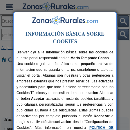
INFORMACIÓN BÁSICA SOBRE
COOKIES
Alojamientos
>
Cantabria
> Pedreña
Bienvenid@ a la información básica sobre las cookies de
Casas Rurales en Pedreña
nuestro portal responsabilidad de
Mario Temprado Casas
.
Una cookie o galleta informática es un pequeño archivo de
información que se guarda en tu pc, smartphone o tablet al
visitar el portal. Algunas son nuestras y otras pertenecen a
empresas externas que nos prestan servicios. Las activadas
y necesarias para que todo funcione correctamente son las
Cookies Técnicas y no necesitan de tu autorización. Al pulsar
el botón
Aceptar
activarás el resto de cookies (analíticas y
Casa Rural Campoo
rs.
33+1 pers.
publicitarias), personalizadas según tus preferencias y con
 €
24 €
Naveda (Cantabria)
desde
publicidad ajustada a tus búsquedas. Estas últimas puedes
desactivarlas por completo pulsando el botón
Rechazar
o
Buscar
elegir su activación/desactivación desde “Configuración de
Cookies”. Más información en nuestra
POLÍTICA DE
Comunidades: