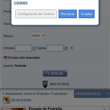
COOKIES
.
Provincias/Islas:
Tipo alquiler:
Plazas:
X
Entrada:
Salida:
Fechas más buscadas
pueblo:
Pedreña
MÁS FILTROS
1 alojamiento rural en Pedreña (Cantabria)
Ver en el mapa
Posada de Pedreña