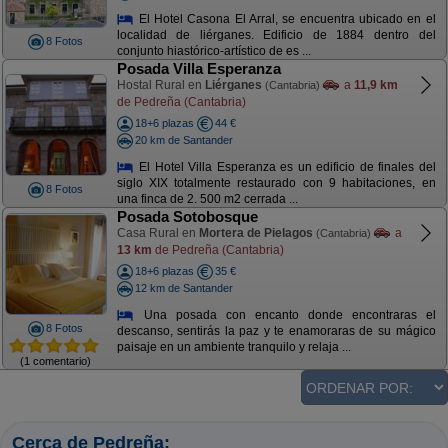
El Hotel Casona El Arral, se encuentra ubicado en el
localidad de liérganes. Edificio de 1884 dentro del
8 Fotos
conjunto hiastórico-artístico de es ...
Posada Villa Esperanza
Hostal Rural en
Liérganes
a
11,9 km
(Cantabria)
de Pedreña (Cantabria)
18+6 plazas
44 €
20 km de Santander
El Hotel Villa Esperanza es un edificio de finales del
siglo XIX totalmente restaurado con 9 habitaciones, en
8 Fotos
una finca de 2. 500 m2 cerrada ...
Posada Sotobosque
Casa Rural en
Mortera de Pielagos
a
(Cantabria)
13 km
de Pedreña (Cantabria)
18+6 plazas
35 €
12 km de Santander
Una posada con encanto donde encontraras el
8 Fotos
descanso, sentirás la paz y te enamoraras de su mágico
paisaje en un ambiente tranquilo y relaja ...
(1 comentario)
Cerca de Pedreña: