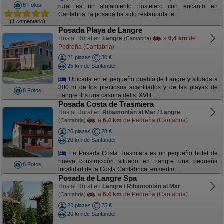
8 Fotos
rural es un alojamiento hostelero con encanto en
Cantabria, la posada ha sido restaurada te ...
(1 comentario)
Posada Playa de Langre
Hostal Rural en
Langre
a
6,4 km
de
(Cantabria)
Pedreña (Cantabria)
21 plazas
30 €
25 km de Santander
Ubicada en el pequeño pueblo de Langre y situada a
300 m de los preciosos acantilados y de las playas de
8 Fotos
Langre. Es una casona del s. XVIII ...
Posada Costa de Trasmiera
Hostal Rural en
Ribamontán al Mar / Langre
a
6,4 km
de Pedreña (Cantabria)
(Cantabria)
26 plazas
28 €
20 km de Santander
La Posada Costa Trasmiera es un pequeño hotel de
nueva construcción situado en Langre una pequeña
8 Fotos
localidad de la Costa Cantábrica, enmedio ...
Posada de Langre Spa
Hostal Rural en
Langre / Ribamontán al Mar
a
6,4 km
de Pedreña (Cantabria)
(Cantabria)
20 plazas
25 €
20 km de Santander