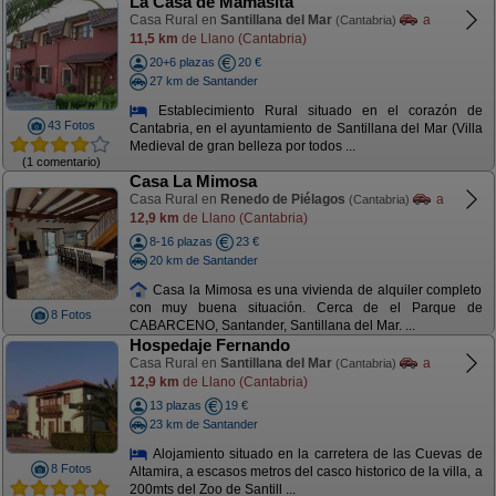
La Casa de Mamasita
Casa Rural en
Santillana del Mar
a
(Cantabria)
11,5 km
de Llano (Cantabria)
20+6 plazas
20 €
27 km de Santander
Establecimiento Rural situado en el corazón de
43 Fotos
Cantabria, en el ayuntamiento de Santillana del Mar (Villa
Medieval de gran belleza por todos ...
(1 comentario)
Casa La Mimosa
Casa Rural en
Renedo de Piélagos
a
(Cantabria)
12,9 km
de Llano (Cantabria)
8-16 plazas
23 €
20 km de Santander
Casa la Mimosa es una vivienda de alquiler completo
con muy buena situación. Cerca de el Parque de
8 Fotos
CABARCENO, Santander, Santillana del Mar. ...
Hospedaje Fernando
Casa Rural en
Santillana del Mar
a
(Cantabria)
12,9 km
de Llano (Cantabria)
13 plazas
19 €
23 km de Santander
Alojamiento situado en la carretera de las Cuevas de
8 Fotos
Altamira, a escasos metros del casco historico de la villa, a
200mts del Zoo de Santill ...