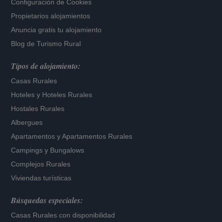
Configuración de Cookies
Propietarios alojamientos
Anuncia gratis tu alojamiento
Blog de Turismo Rural
Tipos de alojamiento:
Casas Rurales
Hoteles
y
Hoteles Rurales
Hostales Rurales
Albergues
Apartamentos
y
Apartamentos Rurales
Campings y Bungalows
Complejos Rurales
Viviendas turísticas
Búsquedas especiales:
Casas Rurales con disponibilidad