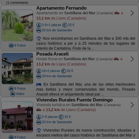
(1 comentario)
Apartamento Fernando
Apartamento en
Santillana del Mar
a
(Cantabria)
13,1 km
de Llano (Cantabria)
2-8+1 plazas
20 €
25 km de Santander
Nos encontramos en Santillana del Mar a 300 mts del
casco histórico a pie y a 25 minutos de los lugares de
8 Fotos
interés de Cantabria. Fruto de la ...
Posada Araceli
Hostal Rural en
Santillana del Mar
a
(Cantabria)
13,2 km
de Llano (Cantabria)
18+2 plazas
20 €
29 km de Santander
En Santillana del Mar, una de las villas medievales
8 Fotos
mas bellas y mejor conservadas del mundo, Posada
Video
Araceli ofrece el alojamiento ideal par ...
Viviendas Rurales Fuente Domingo
Vivienda turística en
Santillana del Mar
(Cantabria)
a
13,2 km
de Llano (Cantabria)
2-5 plazas
15 €
20 km de Santander
Viviendas Rurales de nueva construcción, situadas a
escasos metros del casco histórico de Santillana del Mar y
8 Fotos