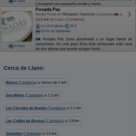
8 Fotos
y fundaron una pequeña ermita y mona ...
Posada Paz
Hostal Rural en
Hinojedo / Suances
a
(Cantabria)
13,5 km
de Llano (Cantabria)
12-16+4 plazas
20 €
20 km de Santander
Posada Paz Zona ajardinada y un lugar ideral de
vacaciones. En una gran finca está enclavada esta casa
8 Fotos
de dos alturas que puede acoger hasta ...
Cerca de Llano:
Rivero
(Cantabria)
a menos de 1 km
San Mateo
(Cantabria)
a 1,5 km
Los Corrales de Buelna
(Cantabria)
a 2,1 km
Las Caldas de Besaya
(Cantabria)
a 2,9 km
Somahoz
(Cantabria)
a 3,5 km