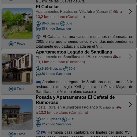
a 1 km. de las Cuevas de Alta ...
El Caballar
Apartamentos Rurales en
Villafufre
a
(Cantabria)
13,2 km
de Llano (Cantabria)
18+6 plazas
30 €
35 km de Santander
El Caballar es una casona montañesa reformada en
2005 en la que tenemos cinco viviendas independientes
7 Fotos
totalmente equipadas, situada en el V ...
Apartamentos Legado de Santillana
Apartamento en
Santillana del Mar
a
(Cantabria)
13,3 km
de Llano (Cantabria)
2-10+6 plazas
30 €
30 km de Santander
Apartamentos Legado de Santillana ocupa un edificio
restaurado del siglo XVII junto a la Plaza Mayor de
8 Fotos
Santillana del Mar, en pleno casco a ...
Posada y Apartamentos El Cafetal de
Rumoroso
Hostal Rural en
Rumoroso / Polanco
(Cantabria)
a
13,3 km
de Llano (Cantabria)
32+10 plazas
23 €
12 km de Santander
Hermosa casa cántabra de finales del siglo XVIII,
8 Fotos