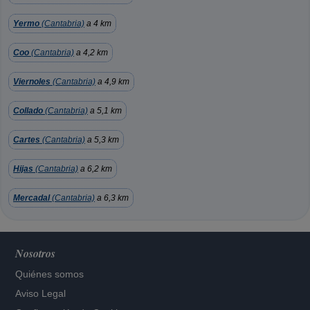
Yermo
(Cantabria)
a 4 km
Coo
(Cantabria)
a 4,2 km
Viernoles
(Cantabria)
a 4,9 km
Collado
(Cantabria)
a 5,1 km
Cartes
(Cantabria)
a 5,3 km
Hijas
(Cantabria)
a 6,2 km
Mercadal
(Cantabria)
a 6,3 km
Nosotros
Quiénes somos
Aviso Legal