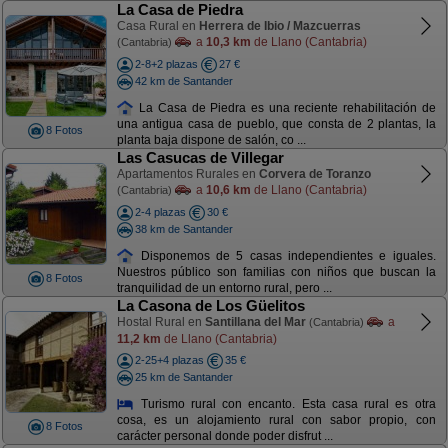
La Casa de Piedra
Casa Rural en
Herrera de Ibio / Mazcuerras
a
10,3 km
de Llano (Cantabria)
(Cantabria)
2-8+2 plazas
27 €
42 km de Santander
La Casa de Piedra es una reciente rehabilitación de
una antigua casa de pueblo, que consta de 2 plantas, la
8 Fotos
planta baja dispone de salón, co ...
Las Casucas de Villegar
Apartamentos Rurales en
Corvera de Toranzo
a
10,6 km
de Llano (Cantabria)
(Cantabria)
2-4 plazas
30 €
38 km de Santander
Disponemos de 5 casas independientes e iguales.
Nuestros público son familias con niños que buscan la
8 Fotos
tranquilidad de un entorno rural, pero ...
La Casona de Los Güelitos
Hostal Rural en
Santillana del Mar
a
(Cantabria)
11,2 km
de Llano (Cantabria)
2-25+4 plazas
35 €
25 km de Santander
Turismo rural con encanto. Esta casa rural es otra
cosa, es un alojamiento rural con sabor propio, con
8 Fotos
carácter personal donde poder disfrut ...