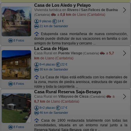
Casa de Los Aledo y Pelayo
Vivienda turística en
Rivero / San Felices de Buelna
a
0,8 km
de Llano (Cantabria)
(Cantabria)
9 plazas
14 €
21 km de Santander
Estupenda casa montañesa de nueva construcción,
donde puede disfrutar de sus vacaciones en familia o con
8 Fotos
amigos de forma tranquila y cercano ...
La Casa de Hijas
Casa Rural en
Puente Viesgo
a
5,7
(Cantabria)
km
de Llano (Cantabria)
8+4 plazas
22 €
30 km de Santander
La Casa de Hijas está edificada con los materiales de
la zona, muros de piedra arenisca, estructura de vigas de
8 Fotos
roble y toda la carpintería ...
Casa Rural Reserva Saja-Besaya
Casa Rural en
Villayuso de Cieza
a
(Cantabria)
6,7 km
de Llano (Cantabria)
8+2 plazas
17 €
46 km de Santander
Casa de 1900 restaurada totalmente con todas las
comodidades, situada en un entorno rural junto a la
8 Fotos
Reserva Natural Saja-Besaya, con río y ...