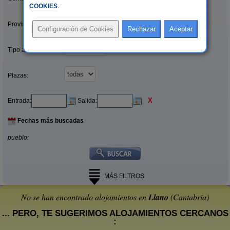
COOKIES
.
Provincias/Islas:
Tipo alquiler:
Plazas:
X
Entrada:
Salida:
Fechas más buscadas
pueblo:
MÁS FILTROS
No se han encontrado alojamientos en
Llano
(Cantabria)
... PERO, TE SUGERIMOS ALOJAMIENTOS CERCANOS
: