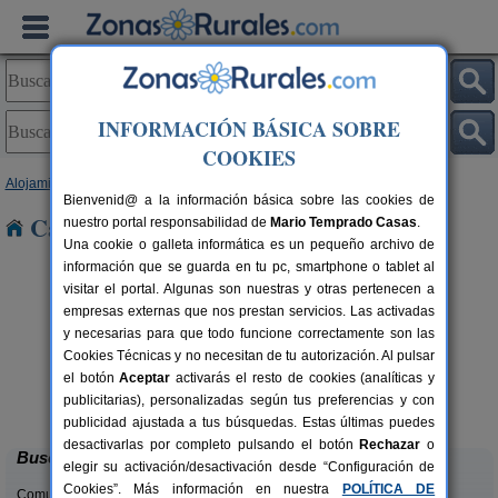
INFORMACIÓN BÁSICA SOBRE
COOKIES
Alojamientos
>
Cantabria
> Llano
Bienvenid@ a la información básica sobre las cookies de
Casas Rurales cerca de Llano
nuestro portal responsabilidad de
Mario Temprado Casas
.
Una cookie o galleta informática es un pequeño archivo de
información que se guarda en tu pc, smartphone o tablet al
visitar el portal. Algunas son nuestras y otras pertenecen a
empresas externas que nos prestan servicios. Las activadas
y necesarias para que todo funcione correctamente son las
Cookies Técnicas y no necesitan de tu autorización. Al pulsar
el botón
Aceptar
activarás el resto de cookies (analíticas y
La Casa del Lago de Campoo
rs.
20+1 pers.
publicitarias), personalizadas según tus preferencias y con
 €
25 €
Orzales (Cantabria)
desde
publicidad ajustada a tus búsquedas. Estas últimas puedes
desactivarlas por completo pulsando el botón
Rechazar
o
Buscar
elegir su activación/desactivación desde “Configuración de
Cookies”. Más información en nuestra
POLÍTICA DE
Comunidades: