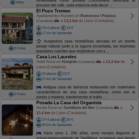
rehabilitada como posada Colombiana dedicada al
Video
proceso del café, cada estancia esta decor ...
El Pozo Tremeo
Apartamentos Rurales en
Rumoroso / Polanco
a
13,3 km
de Llano (Cantabria)
(Cantabria)
10+2 plazas
16 €
17 km de Santander
Acogedora casa montañesa ubicada en un bonito
paraje natural junto a la laguna encantada, las leyendas
8 Fotos
populares cuentan que mojándose con s ...
Casa Los Laureles
Hotel Rural en
Hinojedo
a
13,4 km
de
(Cantabria)
Llano (Cantabria)
15 plazas
23 €
27 km de Santander
Antigua casa de labranza restaurada con materiales
característicos de una casa montañesa, como son la
8 Fotos
piedra y madera, manteniendo el estilo ...
Posada La Casa del Organista
Hostal Rural en
Santillana del Mar
a
(Cantabria)
13,4 km
de Llano (Cantabria)
27+3 plazas
30 €
30 km de Santander
Hace unos 1. 200 años, unos monjes llegaron al
actual emplazamiento de Santillana, ocuparon una tierras