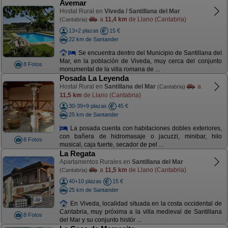
Avemar
Hostal Rural en
Viveda / Santillana del Mar
a
11,4 km
de Llano (Cantabria)
(Cantabria)
13+2 plazas
15 €
22 km de Santander
Se encuentra dentro del Municipio de Santillana del
Mar, en la población de Viveda, muy cerca del conjunto
8 Fotos
monumental de la villa romana de ...
Posada La Leyenda
Hostal Rural en
Santillana del Mar
a
(Cantabria)
11,5 km
de Llano (Cantabria)
30-39+9 plazas
45 €
25 km de Santander
La posada cuenta con habitaciones dobles exteriores,
con bañera de hidromasaje o jacuzzi, minibar, hilo
8 Fotos
musical, caja fuerte, secador de pel ...
La Regata
Apartamentos Rurales en
Santillana del Mar
a
11,5 km
de Llano (Cantabria)
(Cantabria)
40+10 plazas
15 €
25 km de Santander
En Viveda, localidad situada en la costa occidental de
Cantabria, muy próxima a la villa medieval de Santillana
8 Fotos
del Mar y su conjunto histór ...