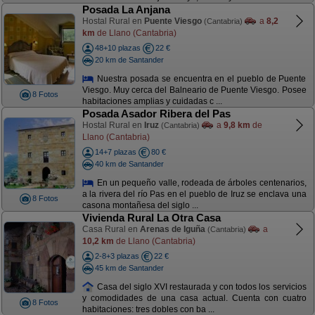
Posada La Anjana
Hostal Rural en
Puente Viesgo
a
8,2
(Cantabria)
km
de Llano (Cantabria)
48+10 plazas
22 €
20 km de Santander
Nuestra posada se encuentra en el pueblo de Puente
Viesgo. Muy cerca del Balneario de Puente Viesgo. Posee
8 Fotos
habitaciones amplias y cuidadas c ...
Posada Asador Ribera del Pas
Hostal Rural en
Iruz
a
9,8 km
de
(Cantabria)
Llano (Cantabria)
14+7 plazas
80 €
40 km de Santander
En un pequeño valle, rodeada de árboles centenarios,
a la rivera del río Pas en el pueblo de Iruz se enclava una
8 Fotos
casona montañesa del siglo ...
Vivienda Rural La Otra Casa
Casa Rural en
Arenas de Iguña
a
(Cantabria)
10,2 km
de Llano (Cantabria)
2-8+3 plazas
22 €
45 km de Santander
Casa del siglo XVI restaurada y con todos los servicios
y comodidades de una casa actual. Cuenta con cuatro
8 Fotos
habitaciones: tres dobles con ba ...