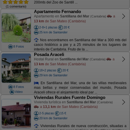
200mts del Zoo de Santill ...
(1 comentario)
Apartamento Fernando
Apartamento en
Santillana del Mar
a
(Cantabria)
13 km
de San Mateo (Cantabria)
2-8+1 plazas
20 €
25 km de Santander
Nos encontramos en Santillana del Mar a 300 mts del
casco histórico a pie y a 25 minutos de los lugares de
8 Fotos
interés de Cantabria. Fruto de la ...
Posada Araceli
Hostal Rural en
Santillana del Mar
a
(Cantabria)
13 km
de San Mateo (Cantabria)
18+2 plazas
20 €
29 km de Santander
En Santillana del Mar, una de las villas medievales
8 Fotos
mas bellas y mejor conservadas del mundo, Posada
Video
Araceli ofrece el alojamiento ideal par ...
Viviendas Rurales Fuente Domingo
Vivienda turística en
Santillana del Mar
(Cantabria)
a
13,1 km
de San Mateo (Cantabria)
2-5 plazas
15 €
20 km de Santander
Viviendas Rurales de nueva construcción, situadas a