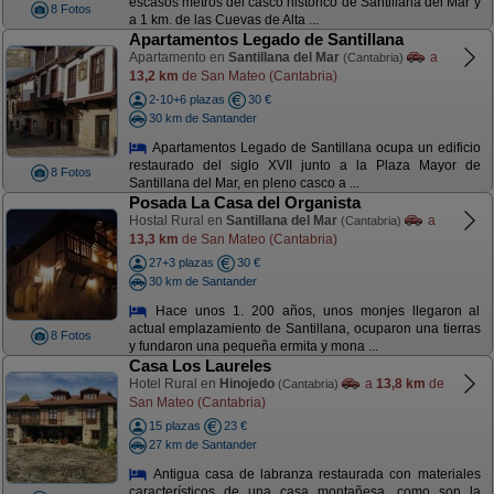
escasos metros del casco histórico de Santillana del Mar y
8 Fotos
a 1 km. de las Cuevas de Alta ...
Apartamentos Legado de Santillana
Apartamento en
Santillana del Mar
a
(Cantabria)
13,2 km
de San Mateo (Cantabria)
2-10+6 plazas
30 €
30 km de Santander
Apartamentos Legado de Santillana ocupa un edificio
restaurado del siglo XVII junto a la Plaza Mayor de
8 Fotos
Santillana del Mar, en pleno casco a ...
Posada La Casa del Organista
Hostal Rural en
Santillana del Mar
a
(Cantabria)
13,3 km
de San Mateo (Cantabria)
27+3 plazas
30 €
30 km de Santander
Hace unos 1. 200 años, unos monjes llegaron al
actual emplazamiento de Santillana, ocuparon una tierras
8 Fotos
y fundaron una pequeña ermita y mona ...
Casa Los Laureles
Hotel Rural en
Hinojedo
a
13,8 km
de
(Cantabria)
San Mateo (Cantabria)
15 plazas
23 €
27 km de Santander
Antigua casa de labranza restaurada con materiales
característicos de una casa montañesa, como son la