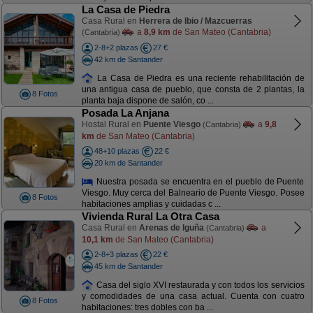
La Casa de Piedra
Casa Rural en
Herrera de Ibio / Mazcuerras
a
8,9 km
de San Mateo (Cantabria)
(Cantabria)
2-8+2 plazas
27 €
42 km de Santander
La Casa de Piedra es una reciente rehabilitación de
una antigua casa de pueblo, que consta de 2 plantas, la
8 Fotos
planta baja dispone de salón, co ...
Posada La Anjana
Hostal Rural en
Puente Viesgo
a
9,8
(Cantabria)
km
de San Mateo (Cantabria)
48+10 plazas
22 €
20 km de Santander
Nuestra posada se encuentra en el pueblo de Puente
Viesgo. Muy cerca del Balneario de Puente Viesgo. Posee
8 Fotos
habitaciones amplias y cuidadas c ...
Vivienda Rural La Otra Casa
Casa Rural en
Arenas de Iguña
a
(Cantabria)
10,1 km
de San Mateo (Cantabria)
2-8+3 plazas
22 €
45 km de Santander
Casa del siglo XVI restaurada y con todos los servicios
y comodidades de una casa actual. Cuenta con cuatro
8 Fotos
habitaciones: tres dobles con ba ...