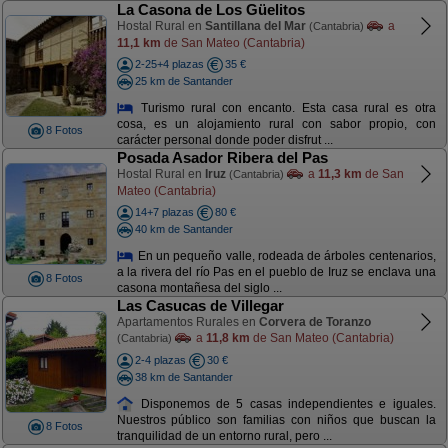
La Casona de Los Güelitos
Hostal Rural en
Santillana del Mar
a
(Cantabria)
11,1 km
de San Mateo (Cantabria)
2-25+4 plazas
35 €
25 km de Santander
Turismo rural con encanto. Esta casa rural es otra
cosa, es un alojamiento rural con sabor propio, con
8 Fotos
carácter personal donde poder disfrut ...
Posada Asador Ribera del Pas
Hostal Rural en
Iruz
a
11,3 km
de San
(Cantabria)
Mateo (Cantabria)
14+7 plazas
80 €
40 km de Santander
En un pequeño valle, rodeada de árboles centenarios,
a la rivera del río Pas en el pueblo de Iruz se enclava una
8 Fotos
casona montañesa del siglo ...
Las Casucas de Villegar
Apartamentos Rurales en
Corvera de Toranzo
a
11,8 km
de San Mateo (Cantabria)
(Cantabria)
2-4 plazas
30 €
38 km de Santander
Disponemos de 5 casas independientes e iguales.
Nuestros público son familias con niños que buscan la
8 Fotos
tranquilidad de un entorno rural, pero ...