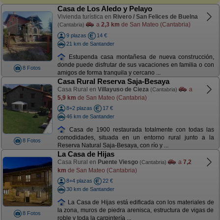
Casa de Los Aledo y Pelayo
Vivienda turística en
Rivero / San Felices de Buelna
a
2,3 km
de San Mateo (Cantabria)
(Cantabria)
9 plazas
14 €
21 km de Santander
Estupenda casa montañesa de nueva construcción,
donde puede disfrutar de sus vacaciones en familia o con
8 Fotos
amigos de forma tranquila y cercano ...
Casa Rural Reserva Saja-Besaya
Casa Rural en
Villayuso de Cieza
a
(Cantabria)
5,9 km
de San Mateo (Cantabria)
8+2 plazas
17 €
46 km de Santander
Casa de 1900 restaurada totalmente con todas las
comodidades, situada en un entorno rural junto a la
8 Fotos
Reserva Natural Saja-Besaya, con río y ...
La Casa de Hijas
Casa Rural en
Puente Viesgo
a
7,2
(Cantabria)
km
de San Mateo (Cantabria)
8+4 plazas
22 €
30 km de Santander
La Casa de Hijas está edificada con los materiales de
la zona, muros de piedra arenisca, estructura de vigas de
8 Fotos
roble y toda la carpintería ...