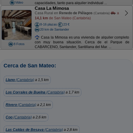
Video
capacidades, tanto para alquiler individual ...
Casa La Mimosa
Casa Rural en
Renedo de Piélagos
a
(Cantabria)
14,1 km
de San Mateo (Cantabria)
8-16 plazas
23 €
20 km de Santander
Casa la Mimosa es una vivienda de alquiler completo
con muy buena situación. Cerca de el Parque de
8 Fotos
CABARCENO, Santander, Santillana del Mar. ...
Cerca de San Mateo:
Llano
(Cantabria)
a 1,5 km
Los Corrales de Buelna
(Cantabria)
a 1,7 km
Rivero
(Cantabria)
a 2,1 km
Coo
(Cantabria)
a 2,6 km
Las Caldas de Besaya
(Cantabria)
a 2,8 km