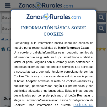
INFORMACIÓN BÁSICA SOBRE
COOKIES
Alojamientos
>
Cantabria
> San Mateo
Bienvenid@ a la información básica sobre las cookies de
Casas Rurales cerca de San Mateo
nuestro portal responsabilidad de
Mario Temprado Casas
.
Una cookie o galleta informática es un pequeño archivo de
información que se guarda en tu pc, smartphone o tablet al
visitar el portal. Algunas son nuestras y otras pertenecen a
empresas externas que nos prestan servicios. Las activadas
y necesarias para que todo funcione correctamente son las
Cookies Técnicas y no necesitan de tu autorización. Al pulsar
el botón
Aceptar
activarás el resto de cookies (analíticas y
Casa Rural Campoo
rs.
33+1 pers.
publicitarias), personalizadas según tus preferencias y con
 €
24 €
Naveda (Cantabria)
desde
publicidad ajustada a tus búsquedas. Estas últimas puedes
desactivarlas por completo pulsando el botón
Rechazar
o
Buscar
elegir su activación/desactivación desde “Configuración de
Cookies”. Más información en nuestra
POLÍTICA DE
Comunidades: