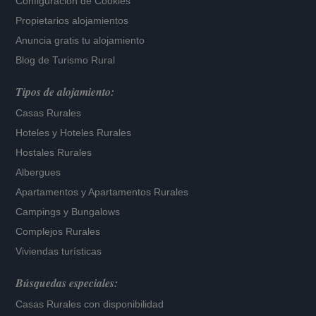
Configuración de Cookies
Propietarios alojamientos
Anuncia gratis tu alojamiento
Blog de Turismo Rural
Tipos de alojamiento:
Casas Rurales
Hoteles
y
Hoteles Rurales
Hostales Rurales
Albergues
Apartamentos
y
Apartamentos Rurales
Campings y Bungalows
Complejos Rurales
Viviendas turísticas
Búsquedas especiales:
Casas Rurales con disponibilidad