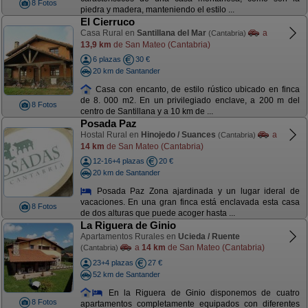
8 Fotos
piedra y madera, manteniendo el estilo ...
El Cierruco
Casa Rural en
Santillana del Mar
a
(Cantabria)
13,9 km
de San Mateo (Cantabria)
6 plazas
30 €
20 km de Santander
Casa con encanto, de estilo rústico ubicado en finca
de 8. 000 m2. En un privilegiado enclave, a 200 m del
8 Fotos
centro de Santillana y a 10 km de ...
Posada Paz
Hostal Rural en
Hinojedo / Suances
a
(Cantabria)
14 km
de San Mateo (Cantabria)
12-16+4 plazas
20 €
20 km de Santander
Posada Paz Zona ajardinada y un lugar ideral de
vacaciones. En una gran finca está enclavada esta casa
8 Fotos
de dos alturas que puede acoger hasta ...
La Riguera de Ginio
Apartamentos Rurales en
Ucieda / Ruente
a
14 km
de San Mateo (Cantabria)
(Cantabria)
23+4 plazas
27 €
52 km de Santander
En la Riguera de Ginio disponemos de cuatro
8 Fotos
apartamentos completamente equipados con diferentes