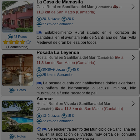
La Casa de Mamasita
Casa Rural en
Santillana del Mar
a
(Cantabria)
11,8 km
de San Mateo (Cantabria)
20+6 plazas
20 €
27 km de Santander
Establecimiento Rural situado en el corazón de
43 Fotos
Cantabria, en el ayuntamiento de Santillana del Mar (Villa
Medieval de gran belleza por todos ...
(1 comentario)
Posada La Leyenda
Hostal Rural en
Santillana del Mar
a
(Cantabria)
11,8 km
de San Mateo (Cantabria)
30-39+9 plazas
45 €
25 km de Santander
La posada cuenta con habitaciones dobles exteriores,
con bañera de hidromasaje o jacuzzi, minibar, hilo
8 Fotos
musical, caja fuerte, secador de pel ...
Avemar
Hostal Rural en
Viveda / Santillana del Mar
a
11,8 km
de San Mateo (Cantabria)
(Cantabria)
13+2 plazas
15 €
22 km de Santander
Se encuentra dentro del Municipio de Santillana del
Mar, en la población de Viveda, muy cerca del conjunto
8 Fotos
monumental de la villa romana de ...