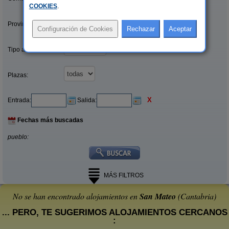
COOKIES
.
Provincias/Islas:
Tipo alquiler:
Plazas:
X
Entrada:
Salida:
Fechas más buscadas
pueblo:
MÁS FILTROS
No se han encontrado alojamientos en
San Mateo
(Cantabria)
... PERO, TE SUGERIMOS ALOJAMIENTOS CERCANOS
: