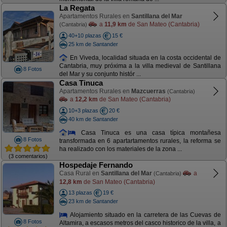
La Regata
Apartamentos Rurales en
Santillana del Mar
a
11,9 km
de San Mateo (Cantabria)
(Cantabria)
40+10 plazas
15 €
25 km de Santander
En Viveda, localidad situada en la costa occidental de
Cantabria, muy próxima a la villa medieval de Santillana
8 Fotos
del Mar y su conjunto histór ...
Casa Tinuca
Apartamentos Rurales en
Mazcuerras
(Cantabria)
a
12,2 km
de San Mateo (Cantabria)
10+3 plazas
20 €
40 km de Santander
Casa Tinuca es una casa típica montañesa
8 Fotos
transformada en 6 apartartamentos rurales, la reforma se
ha realizado con los materiales de la zona ...
(3 comentarios)
Hospedaje Fernando
Casa Rural en
Santillana del Mar
a
(Cantabria)
12,8 km
de San Mateo (Cantabria)
13 plazas
19 €
23 km de Santander
Alojamiento situado en la carretera de las Cuevas de
8 Fotos
Altamira, a escasos metros del casco historico de la villa, a