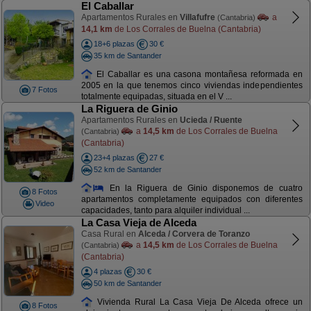
El Caballar
Apartamentos Rurales en
Villafufre
a
(Cantabria)
14,1 km
de Los Corrales de Buelna (Cantabria)
18+6 plazas
30 €
35 km de Santander
El Caballar es una casona montañesa reformada en
2005 en la que tenemos cinco viviendas independientes
7 Fotos
totalmente equipadas, situada en el V ...
La Riguera de Ginio
Apartamentos Rurales en
Ucieda / Ruente
a
14,5 km
de Los Corrales de Buelna
(Cantabria)
(Cantabria)
23+4 plazas
27 €
52 km de Santander
En la Riguera de Ginio disponemos de cuatro
8 Fotos
apartamentos completamente equipados con diferentes
Video
capacidades, tanto para alquiler individual ...
La Casa Vieja de Alceda
Casa Rural en
Alceda / Corvera de Toranzo
a
14,5 km
de Los Corrales de Buelna
(Cantabria)
(Cantabria)
4 plazas
30 €
50 km de Santander
Vivienda Rural La Casa Vieja De Alceda ofrece un
8 Fotos