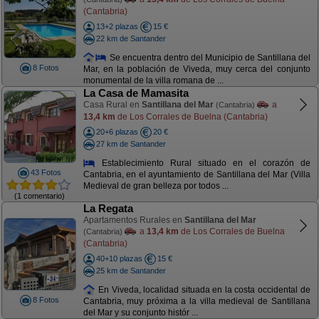
(Cantabria)
13+2 plazas
15 €
22 km de Santander
Se encuentra dentro del Municipio de Santillana del
8 Fotos
Mar, en la población de Viveda, muy cerca del conjunto
monumental de la villa romana de ...
La Casa de Mamasita
Casa Rural en
Santillana del Mar
a
(Cantabria)
13,4 km
de Los Corrales de Buelna (Cantabria)
20+6 plazas
20 €
27 km de Santander
Establecimiento Rural situado en el corazón de
43 Fotos
Cantabria, en el ayuntamiento de Santillana del Mar (Villa
Medieval de gran belleza por todos ...
(1 comentario)
La Regata
Apartamentos Rurales en
Santillana del Mar
a
13,4 km
de Los Corrales de Buelna
(Cantabria)
(Cantabria)
40+10 plazas
15 €
25 km de Santander
En Viveda, localidad situada en la costa occidental de
8 Fotos
Cantabria, muy próxima a la villa medieval de Santillana
del Mar y su conjunto histór ...