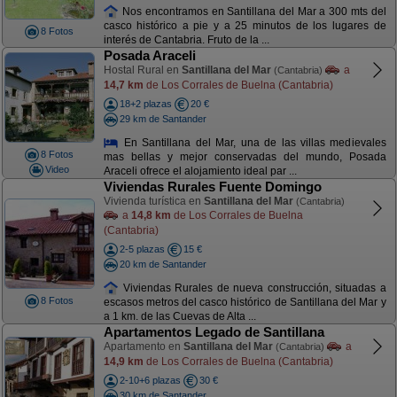
Nos encontramos en Santillana del Mar a 300 mts del
casco histórico a pie y a 25 minutos de los lugares de
8 Fotos
interés de Cantabria. Fruto de la ...
Posada Araceli
Hostal Rural en
Santillana del Mar
a
(Cantabria)
14,7 km
de Los Corrales de Buelna (Cantabria)
18+2 plazas
20 €
29 km de Santander
En Santillana del Mar, una de las villas medievales
8 Fotos
mas bellas y mejor conservadas del mundo, Posada
Video
Araceli ofrece el alojamiento ideal par ...
Viviendas Rurales Fuente Domingo
Vivienda turística en
Santillana del Mar
(Cantabria)
a
14,8 km
de Los Corrales de Buelna
(Cantabria)
2-5 plazas
15 €
20 km de Santander
Viviendas Rurales de nueva construcción, situadas a
8 Fotos
escasos metros del casco histórico de Santillana del Mar y
a 1 km. de las Cuevas de Alta ...
Apartamentos Legado de Santillana
Apartamento en
Santillana del Mar
a
(Cantabria)
14,9 km
de Los Corrales de Buelna (Cantabria)
2-10+6 plazas
30 €
30 km de Santander