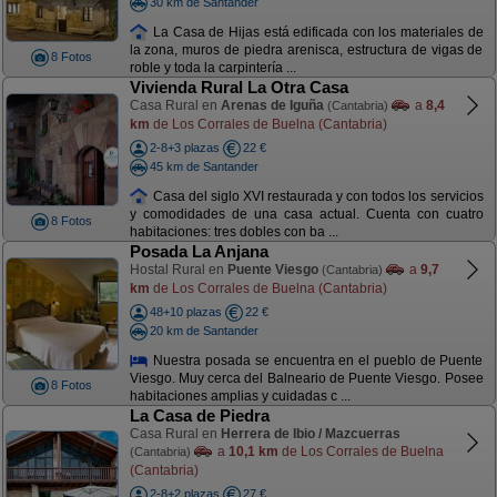
30 km de Santander
La Casa de Hijas está edificada con los materiales de
la zona, muros de piedra arenisca, estructura de vigas de
8 Fotos
roble y toda la carpintería ...
Vivienda Rural La Otra Casa
Casa Rural en
Arenas de Iguña
a
8,4
(Cantabria)
km
de Los Corrales de Buelna (Cantabria)
2-8+3 plazas
22 €
45 km de Santander
Casa del siglo XVI restaurada y con todos los servicios
y comodidades de una casa actual. Cuenta con cuatro
8 Fotos
habitaciones: tres dobles con ba ...
Posada La Anjana
Hostal Rural en
Puente Viesgo
a
9,7
(Cantabria)
km
de Los Corrales de Buelna (Cantabria)
48+10 plazas
22 €
20 km de Santander
Nuestra posada se encuentra en el pueblo de Puente
Viesgo. Muy cerca del Balneario de Puente Viesgo. Posee
8 Fotos
habitaciones amplias y cuidadas c ...
La Casa de Piedra
Casa Rural en
Herrera de Ibio / Mazcuerras
a
10,1 km
de Los Corrales de Buelna
(Cantabria)
(Cantabria)
2-8+2 plazas
27 €