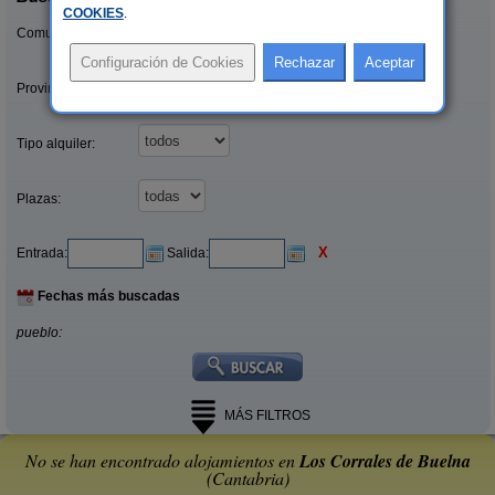
COOKIES
.
Comunidades:
Provincias/Islas:
Tipo alquiler:
Plazas:
X
Entrada:
Salida:
Fechas más buscadas
pueblo:
MÁS FILTROS
No se han encontrado alojamientos en
Los Corrales de Buelna
(Cantabria)