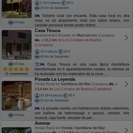
2-25+4 plazas
35 €
25 km de Santander
Turismo rural con encanto. Esta casa rural es otra
cosa, es un alojamiento rural con sabor propio, con
8 Fotos
carácter personal donde poder disfrut ...
Casa Tinuca
Apartamentos Rurales en
Mazcuerras
(Cantabria)
a
13,1 km
de Los Corrales de Buelna
(Cantabria)
10+3 plazas
20 €
40 km de Santander
8 Fotos
Casa Tinuca es una casa típica montañesa
transformada en 6 apartartamentos rurales, la reforma se
(3 comentarios)
ha realizado con los materiales de la zona ...
Posada La Leyenda
Hostal Rural en
Santillana del Mar
a
(Cantabria)
13,4 km
de Los Corrales de Buelna (Cantabria)
30-39+9 plazas
45 €
25 km de Santander
La posada cuenta con habitaciones dobles exteriores,
con bañera de hidromasaje o jacuzzi, minibar, hilo
8 Fotos
musical, caja fuerte, secador de pel ...
Avemar
Hostal Rural en
Viveda / Santillana del Mar
a
13,4 km
de Los Corrales de Buelna
(Cantabria)