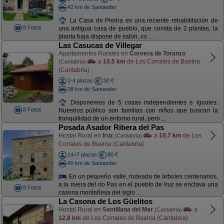
42 km de Santander
La Casa de Piedra es una reciente rehabilitación de
8 Fotos
una antigua casa de pueblo, que consta de 2 plantas, la
planta baja dispone de salón, co ...
Las Casucas de Villegar
Apartamentos Rurales en
Corvera de Toranzo
a
10,5 km
de Los Corrales de Buelna
(Cantabria)
(Cantabria)
2-4 plazas
30 €
38 km de Santander
Disponemos de 5 casas independientes e iguales.
8 Fotos
Nuestros público son familias con niños que buscan la
tranquilidad de un entorno rural, pero ...
Posada Asador Ribera del Pas
Hostal Rural en
Iruz
a
10,7 km
de Los
(Cantabria)
Corrales de Buelna (Cantabria)
14+7 plazas
80 €
40 km de Santander
En un pequeño valle, rodeada de árboles centenarios,
a la rivera del río Pas en el pueblo de Iruz se enclava una
8 Fotos
casona montañesa del siglo ...
La Casona de Los Güelitos
Hostal Rural en
Santillana del Mar
a
(Cantabria)
12,8 km
de Los Corrales de Buelna (Cantabria)