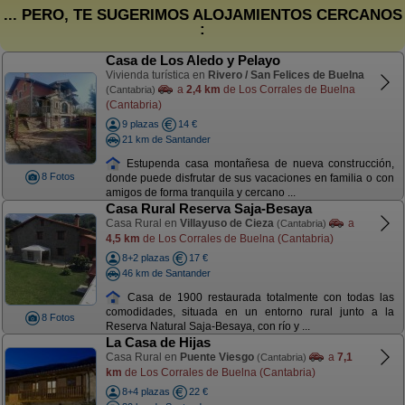
... PERO, TE SUGERIMOS ALOJAMIENTOS CERCANOS
:
Casa de Los Aledo y Pelayo
Vivienda turística en
Rivero / San Felices de Buelna
a
2,4 km
de Los Corrales de Buelna
(Cantabria)
(Cantabria)
9 plazas
14 €
21 km de Santander
Estupenda casa montañesa de nueva construcción,
8 Fotos
donde puede disfrutar de sus vacaciones en familia o con
amigos de forma tranquila y cercano ...
Casa Rural Reserva Saja-Besaya
Casa Rural en
Villayuso de Cieza
a
(Cantabria)
4,5 km
de Los Corrales de Buelna (Cantabria)
8+2 plazas
17 €
46 km de Santander
Casa de 1900 restaurada totalmente con todas las
comodidades, situada en un entorno rural junto a la
8 Fotos
Reserva Natural Saja-Besaya, con río y ...
La Casa de Hijas
Casa Rural en
Puente Viesgo
a
7,1
(Cantabria)
km
de Los Corrales de Buelna (Cantabria)
8+4 plazas
22 €