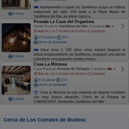
Apartamentos Legado de Santillana ocupa un edificio
restaurado del siglo XVII junto a la Plaza Mayor de
8 Fotos
Santillana del Mar, en pleno casco a ...
Posada La Casa del Organista
Hostal Rural en
Santillana del Mar
a
(Cantabria)
15 km
de Los Corrales de Buelna (Cantabria)
27+3 plazas
30 €
30 km de Santander
Hace unos 1. 200 años, unos monjes llegaron al
actual emplazamiento de Santillana, ocuparon una tierras
8 Fotos
y fundaron una pequeña ermita y mona ...
Casa La Mimosa
Casa Rural en
Renedo de Piélagos
a
(Cantabria)
15 km
de Los Corrales de Buelna (Cantabria)
8-16 plazas
23 €
20 km de Santander
Casa la Mimosa es una vivienda de alquiler completo
con muy buena situación. Cerca de el Parque de
8 Fotos
CABARCENO, Santander, Santillana del Mar. ...
Cerca de Los Corrales de Buelna: