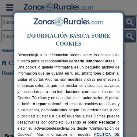
INFORMACIÓN BÁSICA SOBRE
COOKIES
Alojamientos
>
Cantabria
> Los Corrales de Buelna
Bienvenid@ a la información básica sobre las cookies de
Casas Rurales cerca de Los Corrales de
nuestro portal responsabilidad de
Mario Temprado Casas
.
Una cookie o galleta informática es un pequeño archivo de
Buelna
información que se guarda en tu pc, smartphone o tablet al
visitar el portal. Algunas son nuestras y otras pertenecen a
empresas externas que nos prestan servicios. Las activadas
y necesarias para que todo funcione correctamente son las
Cookies Técnicas y no necesitan de tu autorización. Al pulsar
el botón
Aceptar
activarás el resto de cookies (analíticas y
publicitarias), personalizadas según tus preferencias y con
publicidad ajustada a tus búsquedas. Estas últimas puedes
La Casa del Lago de Campoo
rs.
20+1 pers.
 €
25 €
Orzales (Cantabria)
desde
desactivarlas por completo pulsando el botón
Rechazar
o
elegir su activación/desactivación desde “Configuración de
Cookies”. Más información en nuestra
POLÍTICA DE
Buscar