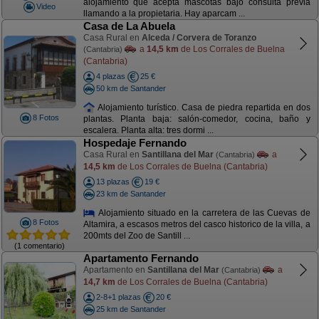
alojamiento que acepta mascotas bajo consulta previa
Video
llamando a la propietaria. Hay aparcam ...
Casa de La Abuela
Casa Rural en
Alceda / Corvera de Toranzo
a
14,5 km
de Los Corrales de Buelna
(Cantabria)
(Cantabria)
4 plazas
25 €
50 km de Santander
Alojamiento turístico. Casa de piedra repartida en dos
8 Fotos
plantas. Planta baja: salón-comedor, cocina, baño y
escalera. Planta alta: tres dormi ...
Hospedaje Fernando
Casa Rural en
Santillana del Mar
a
(Cantabria)
14,5 km
de Los Corrales de Buelna (Cantabria)
13 plazas
19 €
23 km de Santander
Alojamiento situado en la carretera de las Cuevas de
8 Fotos
Altamira, a escasos metros del casco historico de la villa, a
200mts del Zoo de Santill ...
(1 comentario)
Apartamento Fernando
Apartamento en
Santillana del Mar
a
(Cantabria)
14,7 km
de Los Corrales de Buelna (Cantabria)
2-8+1 plazas
20 €
25 km de Santander