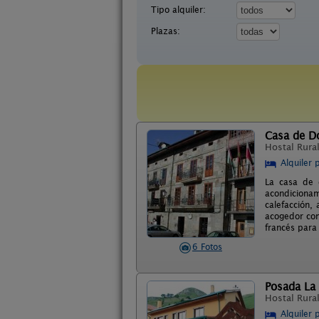
Tipo alquiler:
Plazas:
Casa de 
Hostal Rura
Alquiler 
La casa de 
acondicionam
calefacción,
acogedor come
francés para
6 Fotos
Posada La 
Hostal Rura
Alquiler 