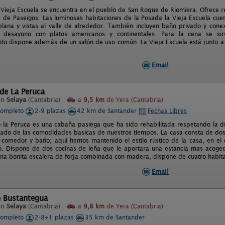
 Vieja Escuela se encuentra en el pueblo de San Roque de Riomiera. Ofrece re
lle de Paseigos. Las luminosas habitaciones de la Posada la Vieja Escuela c
plana y vistas al valle de alrededor. También incluyen baño privado y cone
 desayuno con platos americanos y continentales. Para la cena se sirv
nto dispone además de un salón de uso común. La Vieja Escuela está junto a 
Email
de La Peruca
en
Selaya
(Cantabria)
a
9,5 km
de Yera (Cantabria)
completo
2-9 plazas
42 km de Santander
Fechas Libres
 la Peruca es una cabaña pasiega que ha sido rehabilitada respetando la dis
tado de las comodidades basicas de nuestros tiempos. La casa consta de dos
n-comedor y baño; aquí hemos mantenido el estilo rústico de la casa, en el
. Dispone de dos cocinas de leña que le aportara una estancia mas acogedo
na bonita escalera de forja combinada con madera, dispone de cuatro habita
Email
e Bustantegua
en
Selaya
(Cantabria)
a
9,8 km
de Yera (Cantabria)
completo
2-8+1 plazas
35 km de Santander