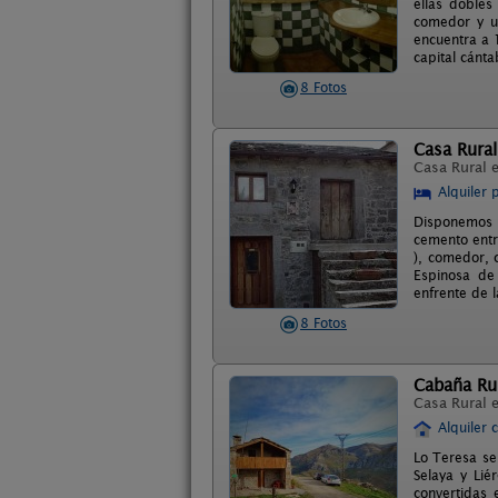
ellas doble
comedor y un
encuentra a 
capital cánt
8 Fotos
Casa Rural
Casa Rural 
Alquiler 
Disponemos d
cemento entr
), comedor, 
Espinosa de 
enfrente de 
8 Fotos
Cabaña Rur
Casa Rural 
Alquiler 
Lo Teresa se
Selaya y Lié
convertidas 