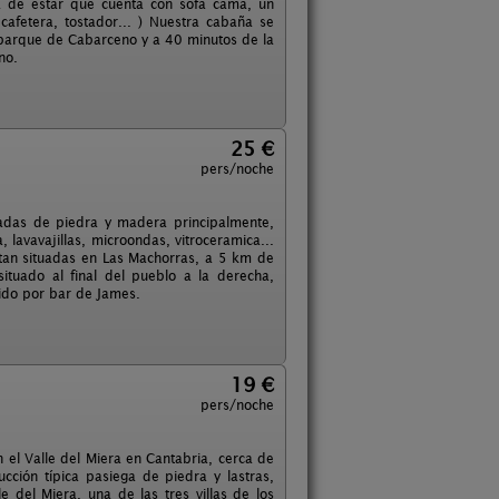
a de estar que cuenta con sofa cama, un
cafetera, tostador... ) Nuestra cabaña se
parque de Cabarceno y a 40 minutos de la
no.
25 €
pers/noche
radas de piedra y madera principalmente,
lavavajillas, microondas, vitroceramica...
stan situadas en Las Machorras, a 5 km de
ituado al final del pueblo a la derecha,
cido por bar de James.
19 €
pers/noche
el Valle del Miera en Cantabria, cerca de
cción típica pasiega de piedra y lastras,
e del Miera, una de las tres villas de los