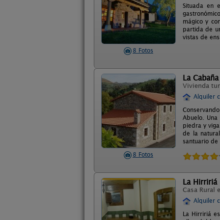
Situada en 
gastronómico
mágico y con
partida de u
vistas de ens
8 Fotos
La Cabaña 
Vivienda tur
Alquiler 
Conservando 
Abuelo. Una 
piedra y vig
de la natura
santuario de 
8 Fotos
La Hirririá
Casa Rural 
Alquiler 
La Hirririá 