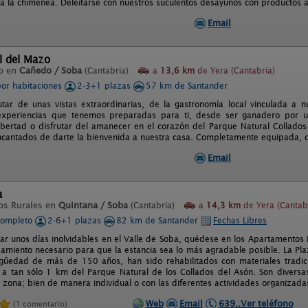
 a la chimenea. Deleitarse con nuestros suculentos desayunos con productos a
Email
l del Mazo
o en
Cañedo / Soba
(Cantabria)
a
13,6 km
de Yera (Cantabria)
por habitaciones
2-3+1 plazas
57 km de Santander
utar de unas vistas extraordinarias, de la gastronomía local vinculada a 
xperiencias que tenemos preparadas para ti, desde ser ganadero por un
libertad o disfrutar del amanecer en el corazón del Parque Natural Collad
cantados de darte la bienvenida a nuestra casa. Completamente equipada, co
Email
a
os Rurales en
Quintana / Soba
(Cantabria)
a
14,3 km
de Yera (Cantab
completo
2-6+1 plazas
82 km de Santander
Fechas Libres
sar unos días inolvidables en el Valle de Soba, quédese en los Apartamentos
pamiento necesario para que la estancia sea lo más agradable posible. La P
güedad de más de 150 años, han sido rehabilitados con materiales tradic
a tan sólo 1 km del Parque Natural de los Collados del Asón. Son divers
a zona; bien de manera individual o con las diferentes actividades organizada
Web
Email
639..Ver teléfono
(1 comentario)