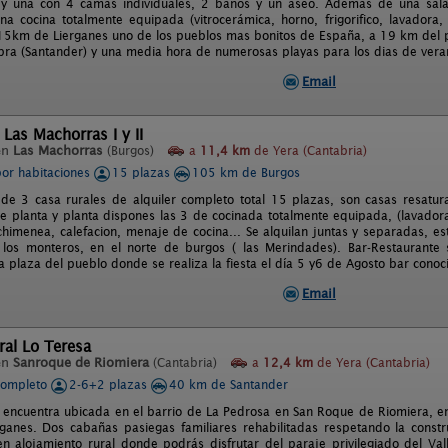
s y una con 4 camas individuales, 2 baños y un aseo. Además de una sal
a cocina totalmente equipada (vitrocerámica, horno, frigorifico, lavadora, 
15km de Lierganes uno de los pueblos mas bonitos de España, a 19 km del 
abra (Santander) y una media hora de numerosas playas para los dias de vera
Email
 Las Machorras I y II
en
Las Machorras
(Burgos)
a
11,4 km
de Yera (Cantabria)
por habitaciones
15 plazas
105 km de Burgos
e 3 casa rurales de alquiler completo total 15 plazas, son casas resatu
e planta y planta dispones las 3 de cocinada totalmente equipada, (lavadora, 
chimenea, calefacion, menaje de cocina... Se alquilan juntas y separadas, e
los monteros, en el norte de burgos ( las Merindades). Bar-Restaurante s
la plaza del pueblo donde se realiza la fiesta el día 5 y6 de Agosto bar cono
Email
al Lo Teresa
en
Sanroque de Riomiera
(Cantabria)
a
12,4 km
de Yera (Cantabria)
completo
2-6+2 plazas
40 km de Santander
 encuentra ubicada en el barrio de La Pedrosa en San Roque de Riomiera, en 
rganes. Dos cabañas pasiegas familiares rehabilitadas respetando la constru
en alojamiento rural donde podrás disfrutar del paraje privilegiado del Vall