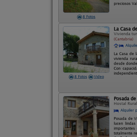
preciosos Va
8 Fotos
La Casa de
Vivienda tur
(Cantabria)
Alquil
La Casa de l
vivienda rur
desde donde 
Con capacid
independient
8 Fotos
Video
Posada de 
Hostal Rura
Alquiler 
Posada de Vi
lucen lindas
importantes 
totalmente r