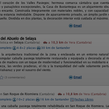
el corazón de los Valles Pasiegos; hermosa comarca cántabra que cuenta 
 y paisajístico excepcionales, la Casa de Bustantegua es un alojamiento ide
 encanto. Construida íntegramente con materiales nobles, y con capacidad
na estancia inolvidable. Dispone de aparcamiento privado, un ámplio jardín 
ueño. Dividida en dos plantas, la decoración interior está cuidada al máximo.
Email
del Abuelo de Selaya
ística en
Selaya
(Cantabria)
a
10,3 km
de Yera (Cantabria)
completo
4-8+2 plazas
30 km de Santander
la arquitectura tradicional de la zona y enclavada en un entorno natural
singular cabaña pasiega totalmente restaurada y equipada y decorada al mí
as de madera con un toque de modernidad y funcionalidad en su mobiliario e in
leza, las verdes praderas, el río y la tranquilidad del valle solamente pe
Valvanuz y por el susurro del viento.
Email
(3 comentarios)
en
San Roque de Riomiera
(Cantabria)
a
10,8 km
de Yera (Cantabria)
completo
10+2 plazas
16 km de Santander
Fechas Libres
es una cabaña pasiega totalmente rehabilitada en San Roque de Riomiera. L