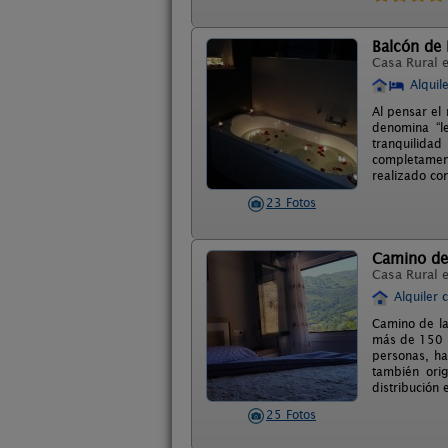
Balcón de 
Casa Rural 
Alquil
Al pensar el 
denomina “l
tranquilidad
completament
realizado c
23 Fotos
Camino de
Casa Rural 
Alquiler 
Camino de la
más de 150 a
personas, ha
también ori
distribución
25 Fotos