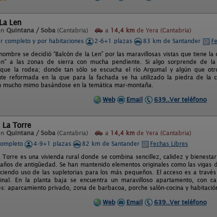
La Len
en
Quintana / Soba
(Cantabria)
a
14,4 km
de Yera (Cantabria)
er completo y por habitaciones
2-6+1 plazas
83 km de Santander
Fe
nombre se decidió “Balcón de la Len” por las maravillosas vistas que tiene la 
en” a las zonas de sierra con mucha pendiente. Si algo sorprende de la 
 que la rodea; donde tan sólo se escucha el río Argumal y algún que otr
e reformada en la que para la fachada se ha utilizado la piedra de la cas
on mucho mimo basándose en la temática mar-montaña.
Web
Email
639..Ver teléfono
 La Torre
en
Quintana / Soba
(Cantabria)
a
14,4 km
de Yera (Cantabria)
completo
4-9+1 plazas
82 km de Santander
Fechas Libres
 Torre es una vivienda rural donde se combina sencillez, calidez y bienestar.
ños de antigüedad. Se han mantenido elementos originales como las vigas d
ciendo uso de las supletorias para los más pequeños. El acceso es a travé
ginal. En la planta baja se encuentra un maravilloso apartamento, con c
 es: aparcamiento privado, zona de barbacoa, porche salón-cocina y habitació
Web
Email
639..Ver teléfono