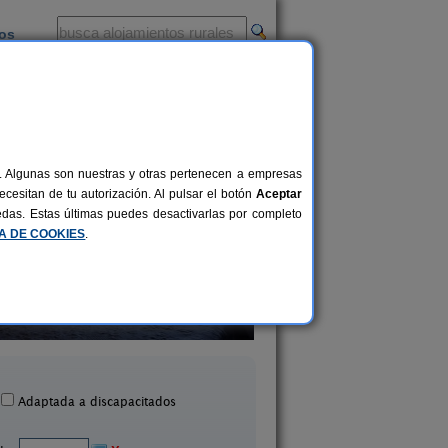
ios
-
al. Algunas son nuestras y otras pertenecen a empresas
cesitan de tu autorización. Al pulsar el botón
Aceptar
uedas. Estas últimas puedes desactivarlas por completo
CA DE COOKIES
.
Camino de La Torre
La Plazuela
4-9+1 pers.
20 €
Quintana (Cantabria)
Quintana (Cantabri
desde
Adaptada a discapacitados