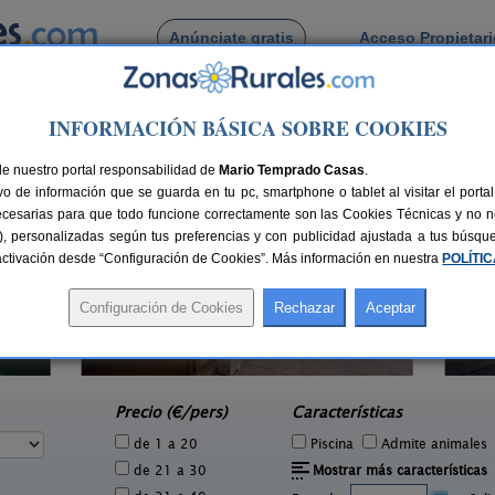
Anúnciate gratis
Acceso Propietar
Busca por pueblo
INFORMACIÓN BÁSICA SOBRE COOKIES
de Yera
de nuestro portal responsabilidad de
Mario Temprado Casas
.
o de información que se guarda en tu pc, smartphone o tablet al visitar el port
ecesarias para que todo funcione correctamente son las Cookies Técnicas y no ne
rias), personalizadas según tus preferencias y con publicidad ajustada a tus búsq
sactivación desde “Configuración de Cookies”. Más información en nuestra
POLÍTI
El Trineo de Campoo
1 pers.
10-18+2 pers.
24 €
28 €
Suano (Cantabria)
e
desde
Precio (€/pers)
Características
de 1 a 20
Piscina
Admite animales
de 21 a 30
Mostrar más características