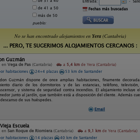
de 31 a 40
Entrada:
-
Sal
de 41 a 50
Fechas más buscadas
más de 50
pueblo:
No se han encontrado alojamientos en
Yera
(Cantabria)
... PERO, TE SUGERIMOS ALOJAMIENTOS CERCANOS :
Don Guzmán
l en
Vega de Pas
(Cantabria)
a
5,4 km
de Yera (Cantabria)
por habitaciones
24+4 plazas
53 km de Santander
don Guzmán dispone de once amplias habitaciones, finamente decoradas
iento diario de los dormitorios y de las estancias, teléfono, televisión
 ascensor, y sistema de seguridad contra incendios. El alojamiento incluye
dor junto al jardín, que también está a disposición del cliente. Además cuen
 descanso de sus huéspedes.
Email
Vieja Escuela
l en
San Roque de Riomiera
(Cantabria)
a
9,1 km
de Yera (Cantabria)
por habitaciones
14 plazas
40 km de Santander