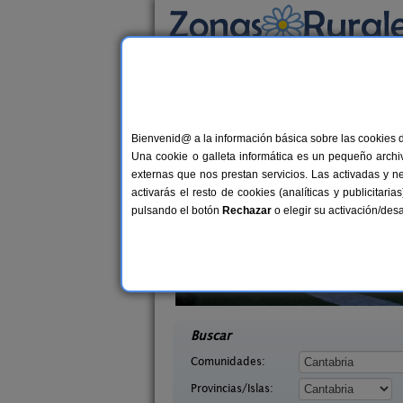
Busca por alojamiento
Alojamientos
>
Cantabria
> Yera
Casas Rurales cerca 
Bienvenid@ a la información básica sobre las cookies 
Una cookie o galleta informática es un pequeño archiv
externas que nos prestan servicios. Las activadas y n
activarás el resto de cookies (analíticas y publicita
pulsando el botón
Rechazar
o elegir su activación/de
o de Campoo
Casa Rural Campoo
20+1 pers.
33+
25 €
tabria)
Naveda (Cantabria)
desde
desd
Buscar
Comunidades:
Provincias/Islas: