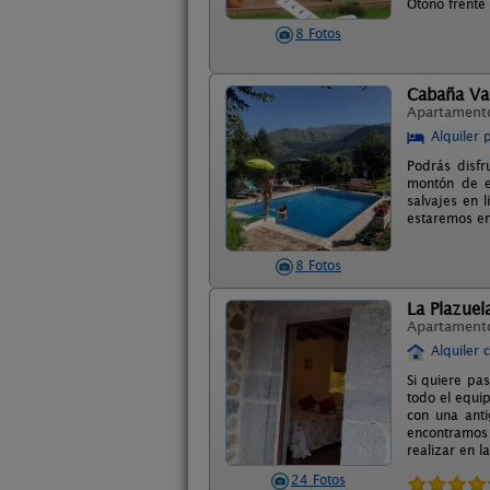
Otoño frente
8 Fotos
Cabaña Va
Apartament
Alquiler 
Podrás disfr
montón de e
salvajes en 
estaremos en
8 Fotos
La Plazuel
Apartament
Alquiler 
Si quiere pa
todo el equi
con una anti
encontramos 
realizar en l
24 Fotos