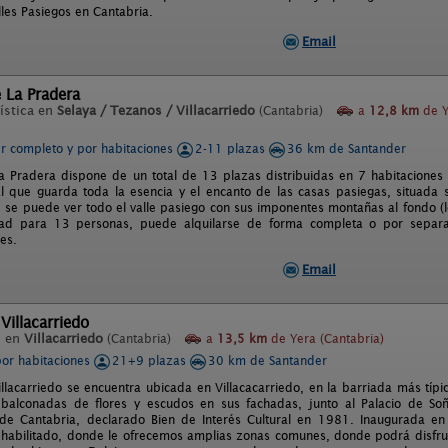
lles Pasiegos en Cantabria.
Email
 La Pradera
ística en
Selaya / Tezanos / Villacarriedo
(Cantabria)
a
12,8 km
de Y
er completo y por habitaciones
2-11 plazas
36 km de Santander
a Pradera dispone de un total de 13 plazas distribuidas en 7 habitaciones
al que guarda toda la esencia y el encanto de las casas pasiegas, situada so
se puede ver todo el valle pasiego con sus imponentes montañas al fondo (lo
ad para 13 personas, puede alquilarse de forma completa o por separ
es.
Email
Villacarriedo
l en
Villacarriedo
(Cantabria)
a
13,5 km
de Yera (Cantabria)
por habitaciones
21+9 plazas
30 km de Santander
llacarriedo se encuentra ubicada en Villacacarriedo, en la barriada más típic
 balconadas de flores y escudos en sus fachadas, junto al Palacio de So
de Cantabria, declarado Bien de Interés Cultural en 1981. Inaugurada en
ehabilitado, donde le ofrecemos amplias zonas comunes, donde podrá disfruta