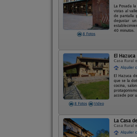
La Posada la
vistas al va
de pantalla 
degustar un
establecimie
40 minutos.
8 Fotos
El Hazuca 
Casa Rural 
Alquiler 
El Hazuca de
que se la do
cocina, salo
protagonismo
accede por u
8 Fotos
Video
La Casa d
Casa Rural 
Alquiler 