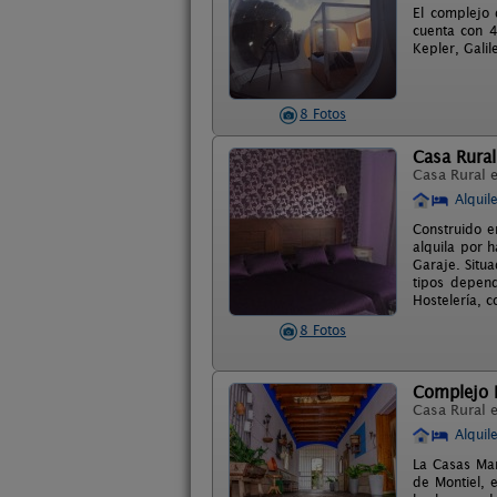
El complejo 
cuenta con 4
Kepler, Galil
8 Fotos
Casa Rural
Casa Rural 
Alquil
Construido e
alquila por h
Garaje. Situ
tipos depend
Hostelería, 
8 Fotos
Complejo 
Casa Rural 
Alquil
La Casas Man
de Montiel, 