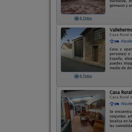
barbacoa, d
gimnasio y a
8 Fotos
Valleherm
Casa Rural 
Alquil
Casa y apar
personas) o 
España, idea
puedes imagi
medio de dos 
8 Fotos
Casa Rura
Casa Rural 
Alquil
Se encuentra
conjuntos ar
localiza en S
las comodid