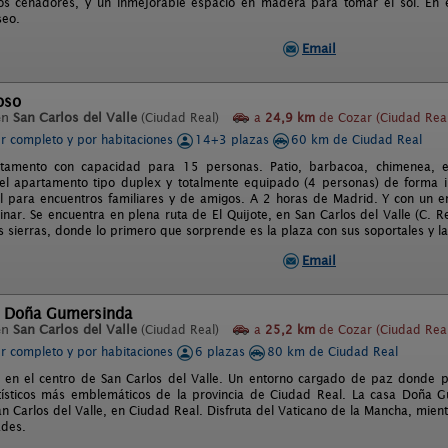
os cenadores, y un inmejorable espacio en madera para tomar el sol. En
seo.
Email
oso
en
San Carlos del Valle
(Ciudad Real)
a
24,9 km
de Cozar (Ciudad Real
er completo y por habitaciones
14+3 plazas
60 km de Ciudad Real
tamento con capacidad para 15 personas. Patio, barbacoa, chimenea, et
el apartamento tipo duplex y totalmente equipado (4 personas) de forma i
l para encuentros familiares y de amigos. A 2 horas de Madrid. Y con un ent
nar. Se encuentra en plena ruta de El Quijote, en San Carlos del Valle (C. 
sierras, donde lo primero que sorprende es la plaza con sus soportales y la i
Email
l Doña Gumersinda
en
San Carlos del Valle
(Ciudad Real)
a
25,2 km
de Cozar (Ciudad Real
er completo y por habitaciones
6 plazas
80 km de Ciudad Real
 en el centro de San Carlos del Valle. Un entorno cargado de paz donde p
tísticos más emblemáticos de la provincia de Ciudad Real. La casa Doña 
an Carlos del Valle, en Ciudad Real. Disfruta del Vaticano de la Mancha, mie
ades.