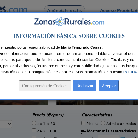
Anúnciate gratis
Acceso Propietar
Busca por pueblo
INFORMACIÓN BÁSICA SOBRE COOKIES
Real
> Cozar
 de Cozar
de nuestro portal responsabilidad de
Mario Temprado Casas
.
o de información que se guarda en tu pc, smartphone o tablet al visitar el port
ecesarias para que todo funcione correctamente son las Cookies Técnicas y no ne
rias), personalizadas según tus preferencias y con publicidad ajustada a tus búsq
sactivación desde “Configuración de Cookies”. Más información en nuestra
POLÍTI
4 pers.
20 €
La Cuesta del Río
4-12+2 pers.
e
20 €
Porzuna (Ciudad Real)
P
desde
Precio (€/pers)
Características
de 1 a 20
Piscina
Admite animales
de 21 a 30
Mostrar más características