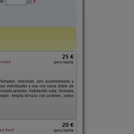
ida:
X
25 €
Ciudad
pers/noche
umador, televisión, aire acondicionado y
amas individuales y una con cama doble de
rivado gratuito. Habitación suite, formada
propio. Amplia terraza con jardines, zonas
20 €
ad Real)
pers/noche