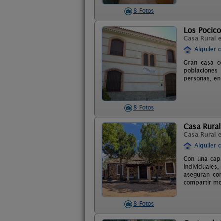
8 Fotos
Los Pocic
Casa Rural 
Alquiler 
Gran casa co
poblaciones
personas, en
8 Fotos
Casa Rural
Casa Rural 
Alquiler 
Con una cap
individuales
aseguran com
compartir mo
8 Fotos