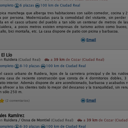
completo
6 plazas
100 km de Ciudad Real
ípica manchega que alberga tres habitaciones con salón comedor, cocina y 
a por persona. Modernizadas para la comodidad del visitante, sin perder e
da en el casco urbano del pueblo a tan sólo un centenar de metros de las
uidera, a pocos metros existen empresas de turismo activo como buceo, s
allo, bici montaña, etc. La casa dispone de patio con picina y barbacoa.
Email
 El Lío
en
Ruidera
(Ciudad Real)
a
39 km
de Cozar (Ciudad Real)
completo
8-10 plazas
100 km de Ciudad Real
l casco urbano de Ruidera, lejos de la carretera principal y de los ruido
una casa de reciente construcción que consta de 4 dormitorios dobles, 3
tio interior. Además dispone de aire acondicionado, barbacoa y acabados rús
ofrecer a los clientes todo lo mejor del descanso y la tranquilidad, sin ren
an sólo 250 m.
Email
(2 comentarios)
ales Ramírez
en
Ruidera / Ossa de Montiel
(Ciudad Real)
a
39 km
de Cozar (Ciudad
completo
6-30 plazas
100 km de Ciudad Real