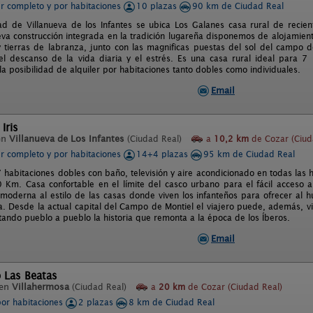
er completo y por habitaciones
10 plazas
90 km de Ciudad Real
dad de Villanueva de los Infantes se ubica Los Galanes casa rural de recien
eva construcción integrada en la tradición lugareña disponemos de alojamient
y tierras de labranza, junto con las magnificas puestas del sol del campo
 el descanso de la vida diaria y el estrés. Es una casa rural ideal para 
a posibilidad de alquiler por habitaciones tanto dobles como individuales.
Email
Iris
en
Villanueva de Los Infantes
(Ciudad Real)
a
10,2 km
de Cozar (Ciud
er completo y por habitaciones
14+4 plazas
95 km de Ciudad Real
 habitaciones dobles con baño, televisión y aire acondicionado en todas las 
 Km. Casa confortable en el límite del casco urbano para el fácil acceso a
 moderna al estilo de las casas donde viven los infanteños para ofrecer al 
a. Desde la actual capital del Campo de Montiel el viajero puede, además, vi
itando pueblo a pueblo la historia que remonta a la época de los Íberos.
Email
o Las Beatas
 en
Villahermosa
(Ciudad Real)
a
20 km
de Cozar (Ciudad Real)
por habitaciones
2 plazas
8 km de Ciudad Real