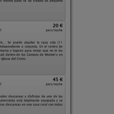
 el mismo patio se ha creado un pequeño
20 €
)
pers/noche
c... Se puede alquilar la casa sola (11
ndependiente o conjunta. En el centro de
orno y lugares para visitar que no te los
Real) dentro de los Campos de Montiel y en
glesia del Cristo.
45 €
)
pers/noche
oder descansar y disfrutar de uno de los
Gumersinda está totalmente equipada y se
ntras descansas en una casa rural con todas