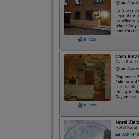
Alquil
En la locali
lugar, de nu
los viñedos 
relajación y
también con l
8 Fotos
Casa Rural 
Casa Rural 
Alquil
Dispone de 7
Ruidera a 40
construcción
de hoy en dí
Quijote o vis
8 Fotos
Hotel Ziel
Hotel Rural
Alquiler 