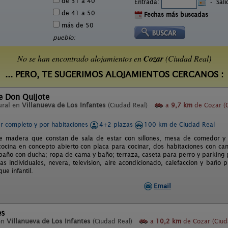
de 31 a 40
Entrada:
-
Sal
de 41 a 50
Fechas más buscadas
más de 50
pueblo:
No se han encontrado alojamientos en
Cozar
(Ciudad Real)
... PERO, TE SUGERIMOS ALOJAMIENTOS CERCANOS :
de Don Quijote
ural en
Villanueva de Los Infantes
(Ciudad Real)
a
9,7 km
de Cozar (
er completo y por habitaciones
4+2 plazas
100 km de Ciudad Real
e madera que constan de sala de estar con sillones, mesa de comedor y f
 cocina en concepto abierto con placa para cocinar, dos habitaciones con c
baño con ducha; ropa de cama y baño; terraza, caseta para perro y parking p
s individuales, nevera, television, aire acondicionado, calefaccion y baño 
ue infantil.
Email
es
en
Villanueva de Los Infantes
(Ciudad Real)
a
10,2 km
de Cozar (Ciud