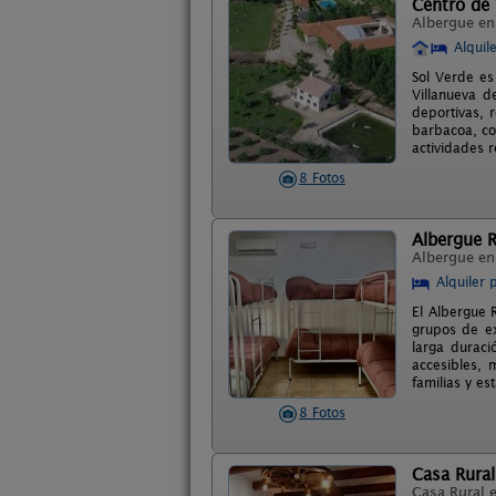
Centro de 
Albergue e
Alquil
Sol Verde es
Villanueva d
deportivas, 
barbacoa, co
actividades r
8 Fotos
Albergue R
Albergue e
Alquiler 
El Albergue 
grupos de ex
larga duraci
accesibles, 
familias y es
8 Fotos
Casa Rural
Casa Rural 