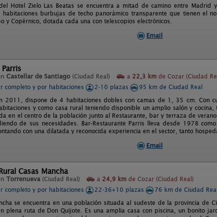
del Hotel Zielo Las Beatas se encuentra a mitad de camino entre Madrid y 
 habitaciones burbujas de techo panorámico transparente que tienen el no
eo y Copérnico, dotada cada una con telescopios electrónicos.
Email
 Parris
en
Castellar de Santiago
(Ciudad Real)
a
22,3 km
de Cozar (Ciudad Re
er completo y por habitaciones
2-10 plazas
95 km de Ciudad Real
n 2011, dispone de 4 habitaciones dobles con camas de 1, 35 cm. Con cua
abitaciones y como casa rural teniendo disponible un amplio salón y cocina, t
ada en el centro de la población junto al Restaurante, bar y terraza de veran
iendo de sus necesidades. Bar-Restaurante Parris lleva desde 1978 como 
contando con una dilatada y reconocida experiencia en el sector, tanto hospe
Email
Rural Casas Mancha
en
Torrenueva
(Ciudad Real)
a
24,9 km
de Cozar (Ciudad Real)
er completo y por habitaciones
22-36+10 plazas
76 km de Ciudad Rea
cha se encuentra en una población situada al sudeste de la provincia de C
en plena ruta de Don Quijote. Es una amplia casa con piscina, un bonito ja