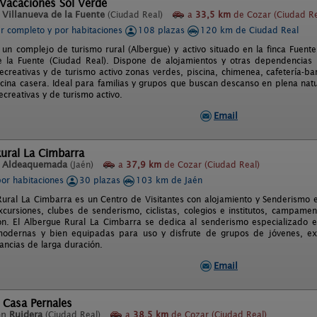
Vacaciones Sol Verde
n
Villanueva de la Fuente
(Ciudad Real)
a
33,5 km
de Cozar (Ciudad Re
er completo y por habitaciones
108 plazas
120 km de Ciudad Real
 un complejo de turismo rural (Albergue) y activo situado en la finca Fuent
e la Fuente (Ciudad Real). Dispone de alojamientos y otras dependencias
recreativas y de turismo activo zonas verdes, piscina, chimenea, cafetería-ba
cina casera. Ideal para familias y grupos que buscan descanso en plena natur
ecreativas y de turismo activo.
Email
ural La Cimbarra
n
Aldeaquemada
(Jaén)
a
37,9 km
de Cozar (Ciudad Real)
por habitaciones
30 plazas
103 km de Jaén
Rural La Cimbarra es un Centro de Visitantes con alojamiento y Senderismo e
cursiones, clubes de senderismo, ciclistas, colegios e institutos, campament
ón. El Albergue Rural La Cimbarra se dedica al senderismo especializado e
modernas y bien equipadas para uso y disfrute de grupos de jóvenes, excur
tancias de larga duración.
Email
 Casa Pernales
en
Ruidera
(Ciudad Real)
a
38,5 km
de Cozar (Ciudad Real)