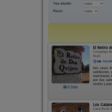
Tipo alquiler:
Plazas:
El Retiro 
Complejo R
Real)
Alquil
Seis casas d
calefaccion,
matrimonio; 
por dos cama
verdes y parq
8 Fotos
Los Galan
Casa Rural 