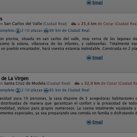
Email
os
en
San Carlos del Valle
(Ciudad Real)
a
25,4 km
de Cozar (Ciudad Real
completo
2-10 plazas
80 km de Ciudad Real
n piscina, situada en san carlos del valle, muy cerca de las lagunas de
 como la solana, villanueva de los infantes, y valdepeñas. Totalmente 
 un pueblo encantador, hará vuestra estancia inolvidable. Construida en 2 pla
Email
 de La Virgen
en
Santa Cruz de Mudela
(Ciudad Real)
a
32,9 km
de Cozar (Ciudad Re
completo
2-10 plazas
85 km de Ciudad Real
acidad para 10 personas, la casa dispone de 5 acogedoras habitaciones
, distribuidas de manera que garantizan el confort y la privacidad de to
odidad, incluso para grupos numerosos. La cocina totalmente equipada y 
mentos especiales, ya sea preparando una comida en familia o disfrutando d
Email