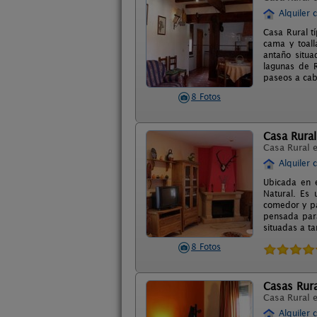
Alquiler 
Casa Rural t
cama y toall
antaño situa
lagunas de R
paseos a cab
8 Fotos
Casa Rural
Casa Rural 
Alquiler 
Ubicada en e
Natural. Es 
comedor y pa
pensada para 
situadas a t
8 Fotos
Casas Rur
Casa Rural 
Alquiler 