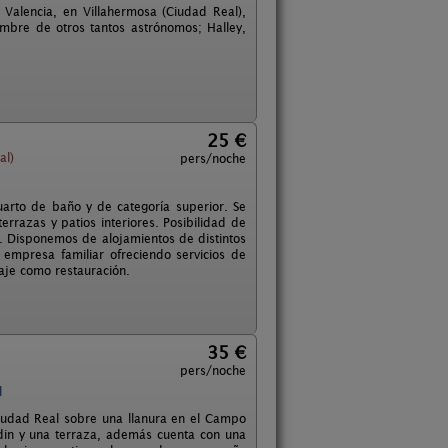
Valencia, en Villahermosa (Ciudad Real),
mbre de otros tantos astrónomos; Halley,
25 €
al)
pers/noche
rto de baño y de categoría superior. Se
errazas y patios interiores. Posibilidad de
o. Disponemos de alojamientos de distintos
empresa familiar ofreciendo servicios de
daje como restauración.
35 €
pers/noche
l
iudad Real sobre una llanura en el Campo
rdin y una terraza, además cuenta con una