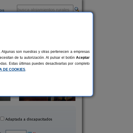
ios
-
al. Algunas son nuestras y otras pertenecen a empresas
cesitan de tu autorización. Al pulsar el botón
Aceptar
uedas. Estas últimas puedes desactivarlas por completo
CA DE COOKIES
.
Casa de La Ermita
Vallehermoso
12+2 pers.
25 €
edro Muñoz (Ciudad Real)
San Carlos del Valle (Ciu
desde
Adaptada a discapacitados