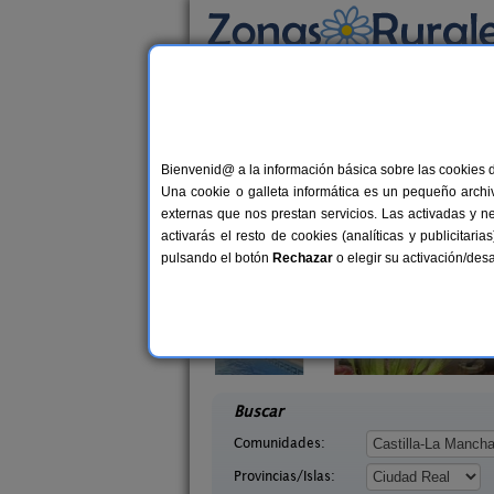
Busca por alojamiento
Alojamientos
>
Castilla-La Mancha
>
Ciudad 
Casas Rurales cerca
Bienvenid@ a la información básica sobre las cookies 
Una cookie o galleta informática es un pequeño archiv
externas que nos prestan servicios. Las activadas y n
activarás el resto de cookies (analíticas y publicita
pulsando el botón
Rechazar
o elegir su activación/de
Casa Rural Crisalva
8+
Villa Olalla
Granatula de Calatrava (Ciudad
15 pers.
desd
26 €
udad Real)
Real)
desde
Buscar
Comunidades:
Provincias/Islas: