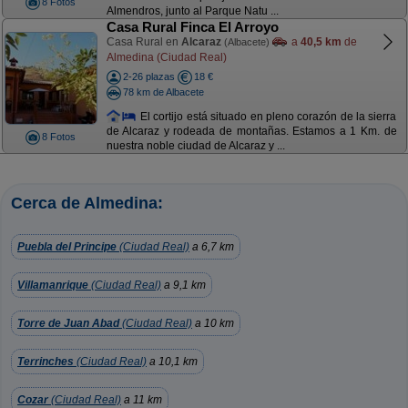
8 Fotos
Almendros, junto al Parque Natu ...
Casa Rural Finca El Arroyo
Casa Rural en
Alcaraz
a
40,5 km
de
(Albacete)
Almedina (Ciudad Real)
2-26 plazas
18 €
78 km de Albacete
El cortijo está situado en pleno corazón de la sierra
de Alcaraz y rodeada de montañas. Estamos a 1 Km. de
8 Fotos
nuestra noble ciudad de Alcaraz y ...
Cerca de Almedina:
Puebla del Principe
(Ciudad Real)
a 6,7 km
Villamanrique
(Ciudad Real)
a 9,1 km
Torre de Juan Abad
(Ciudad Real)
a 10 km
Terrinches
(Ciudad Real)
a 10,1 km
Cozar
(Ciudad Real)
a 11 km