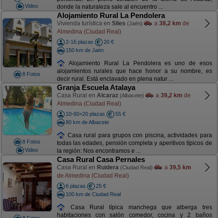
Video
donde la naturaleza sale al encuentro ...
Alojamiento Rural La Pendolera
Vivienda turística en
Siles
a
38,2 km
de
(Jaén)
Almedina (Ciudad Real)
2-16 plazas
20 €
150 km de Jaén
Alojamiento Rural La Pendolera es uno de esos
alojamientos rurales que hace honor a su nombre, es
8 Fotos
decir rural. Está enclavado en plena natur ...
Granja Escuela Atalaya
Casa Rural en
Alcaraz
a
39,2 km
de
(Albacete)
Almedina (Ciudad Real)
10-60+20 plazas
55 €
80 km de Albacete
Casa rural para grupos con piscina, actividades para
8 Fotos
todas las edades, pensión completa y aperitivos típicos de
Video
la región: Nos encontramos e ...
Casa Rural Casa Pernales
Casa Rural en
Ruidera
a
39,5 km
(Ciudad Real)
de Almedina (Ciudad Real)
6 plazas
25 €
100 km de Ciudad Real
Casa Rural típica manchega que alberga tres
habitaciones con salón comedor, cocina y 2 baños