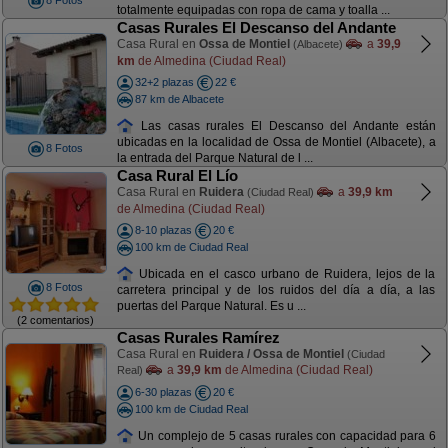
8 Fotos
totalmente equipadas con ropa de cama y toalla ...
Casas Rurales El Descanso del Andante
Casa Rural en
Ossa de Montiel
a
39,9
(Albacete)
km
de Almedina (Ciudad Real)
32+2 plazas
22 €
87 km de Albacete
Las casas rurales El Descanso del Andante están
ubicadas en la localidad de Ossa de Montiel (Albacete), a
8 Fotos
la entrada del Parque Natural de l ...
Casa Rural El Lío
Casa Rural en
Ruidera
a
39,9 km
(Ciudad Real)
de Almedina (Ciudad Real)
8-10 plazas
20 €
100 km de Ciudad Real
Ubicada en el casco urbano de Ruidera, lejos de la
8 Fotos
carretera principal y de los ruidos del día a día, a las
puertas del Parque Natural. Es u ...
(2 comentarios)
Casas Rurales Ramírez
Casa Rural en
Ruidera / Ossa de Montiel
(Ciudad
a
39,9 km
de Almedina (Ciudad Real)
Real)
6-30 plazas
20 €
100 km de Ciudad Real
Un complejo de 5 casas rurales con capacidad para 6