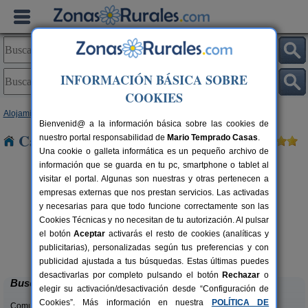
INFORMACIÓN BÁSICA SOBRE
COOKIES
Alojamientos
>
Castilla-La Mancha
>
Ciudad Real
> Almedina
Bienvenid@ a la información básica sobre las cookies de
Casas Rurales cerca de Almedina
nuestro portal responsabilidad de
Mario Temprado Casas
.
Una cookie o galleta informática es un pequeño archivo de
información que se guarda en tu pc, smartphone o tablet al
visitar el portal. Algunas son nuestras y otras pertenecen a
empresas externas que nos prestan servicios. Las activadas
y necesarias para que todo funcione correctamente son las
Cookies Técnicas y no necesitan de tu autorización. Al pulsar
el botón
Aceptar
activarás el resto de cookies (analíticas y
Alojamiento Rural Villa Olalla
rs.
15 pers.
publicitarias), personalizadas según tus preferencias y con
 €
26 €
Cinco Casas (Ciudad Real)
H
desde
publicidad ajustada a tus búsquedas. Estas últimas puedes
desactivarlas por completo pulsando el botón
Rechazar
o
Buscar
elegir su activación/desactivación desde “Configuración de
Cookies”. Más información en nuestra
POLÍTICA DE
Comunidades: