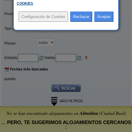
COOKIES
.
Provincias/Islas:
Tipo alquiler:
Plazas:
X
Entrada:
Salida:
Fechas más buscadas
pueblo:
MÁS FILTROS
No se han encontrado alojamientos en
Almedina
(Ciudad Real)
... PERO, TE SUGERIMOS ALOJAMIENTOS CERCANOS
: