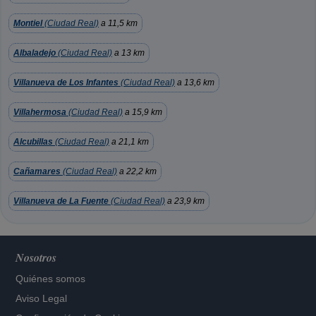
Montiel
(Ciudad Real)
a 11,5 km
Albaladejo
(Ciudad Real)
a 13 km
Villanueva de Los Infantes
(Ciudad Real)
a 13,6 km
Villahermosa
(Ciudad Real)
a 15,9 km
Alcubillas
(Ciudad Real)
a 21,1 km
Cañamares
(Ciudad Real)
a 22,2 km
Villanueva de La Fuente
(Ciudad Real)
a 23,9 km
Nosotros
Quiénes somos
Aviso Legal