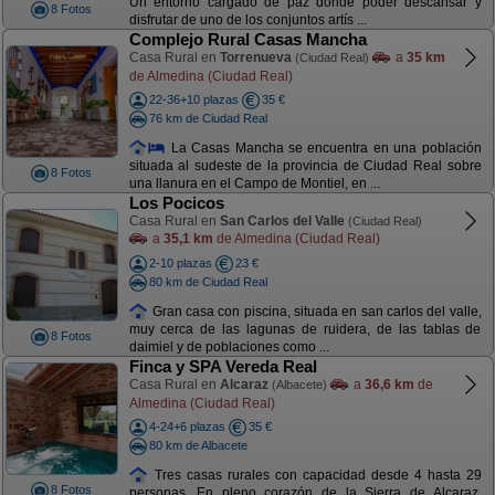
Un entorno cargado de paz donde poder descansar y
8 Fotos
disfrutar de uno de los conjuntos artís ...
Complejo Rural Casas Mancha
Casa Rural en
Torrenueva
a
35 km
(Ciudad Real)
de Almedina (Ciudad Real)
22-36+10 plazas
35 €
76 km de Ciudad Real
La Casas Mancha se encuentra en una población
situada al sudeste de la provincia de Ciudad Real sobre
8 Fotos
una llanura en el Campo de Montiel, en ...
Los Pocicos
Casa Rural en
San Carlos del Valle
(Ciudad Real)
a
35,1 km
de Almedina (Ciudad Real)
2-10 plazas
23 €
80 km de Ciudad Real
Gran casa con piscina, situada en san carlos del valle,
muy cerca de las lagunas de ruidera, de las tablas de
8 Fotos
daimiel y de poblaciones como ...
Finca y SPA Vereda Real
Casa Rural en
Alcaraz
a
36,6 km
de
(Albacete)
Almedina (Ciudad Real)
4-24+6 plazas
35 €
80 km de Albacete
Tres casas rurales con capacidad desde 4 hasta 29
8 Fotos
personas. En pleno corazón de la Sierra de Alcaraz,