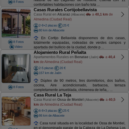
Natural de las Lagunas de Ruidera. Cuenta con 12
8 Fotos
confortables habitaciones con baño tota ...
Casas Rurales Cortijobellavista
Casa Rural en
Alcaraz
a
40,1 km
de
(Albacete)
Almedina (Ciudad Real)
2-8+2 plazas
25 €
80 km de Albacete
En Cortijo Bellavista disponemos de dos casas,
8 Fotos
totalmente equipadas, rodeadas de verdes campos y
Video
apartada del bullicio de la ciudad, donde p ...
Alojamiento Rural Peñalta
Apartamentos Rurales en
Benatae
a
40,4
(Jaén)
km
de Almedina (Ciudad Real)
2-5 plazas
20 €
157 km de Jaén
Dúplex de 90 metros, tres dormitorios, dos baños,
cocina, Aire acondicionado, barbacoa, terraza
8 Fotos
completamente amueblada, chimenea de leña,.. ...
Casa Rural La Teja
Casa Rural en
Ossa de Montiel
a
40,5
(Albacete)
km
de Almedina (Ciudad Real)
6-8+3 plazas
25 €
86 km de Albacete
Casa rural situada en la localidad de Ossa de Montiel,
en el denominado paraje de la Cabeza de La Dehesa Los