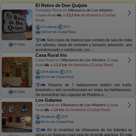
El Retiro de Don Quijote
Complejo Rural en
Villanueva de Los Infantes
a
13,2 km
de Almedina (Ciudad
(Ciudad Real)
Real)
4+2 plazas
25 €
100 km de Ciudad Real
Seis casas de madera que constan de sala de estar
8 Fotos
con sillones, mesa de comedor y fumador, televisión, aire
acondicionado y calefaccion, coc ...
Casa Rural Iris
Casa Rural en
Villanueva de Los Infantes
(Ciudad
a
13,4 km
de Almedina (Ciudad Real)
Real)
14+4 plazas
25 €
95 km de Ciudad Real
Dispone de 7 habitaciones dobles con baño,
televisión y aire acondicionado en todas las habitaciones.
8 Fotos
Se encuentran las Lagunas de Ruidera a ...
Los Galanes
Casa Rural en
Villanueva de Los Infantes
(Ciudad
a
14 km
de Almedina (Ciudad Real)
Real)
10 plazas
20 €
90 km de Ciudad Real
En la localidad de Villanueva de los Infantes se
ubica Los Galanes casa rural de reciente apertura. En este