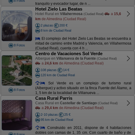
8 Fotos
tranquilo y evocador lugar, de n ...
Hotel Zielo Las Beatas
Hotel Rural en
Villahermosa
a
15,6
(Ciudad Real)
km
de Almedina (Ciudad Real)
2 plazas
200 €
8 km de Ciudad Real
El complejo del Hotel Zielo Las Beatas se encuentra a
mitad de camino entre Madrid y Valencia, en Villahermosa
8 Fotos
(Ciudad Real), cuenta con 4 h ...
Centro de Vacaciones Sol Verde
Albergue en
Villanueva de la Fuente
(Ciudad Real)
a
24,6 km
de Almedina (Ciudad Real)
108 plazas
14 €
120 km de Ciudad Real
Sol Verde es un complejo de turismo rural
(Albergue) y activo situado en la finca Fuente del Álamo, a
8 Fotos
1, 5 km de la localidad de Villanueva ...
Casa Rural Parris
Casa Rural en
Castellar de Santiago
(Ciudad Real)
a
29,4 km
de Almedina (Ciudad Real)
2-10 plazas
25 €
95 km de Ciudad Real
Construido en 2011, dispone de 4 habitaciones
dobles con camas de 1, 35 cm. Con cuarto de baño y de
8 Fotos