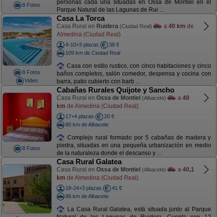
personas cada una situadas en Ossa de Montiel en el
8 Fotos
Parque Natural de las Lagunas de Rui ...
Casa La Torca
Casa Rural en
Ruidera
a
40 km
de
(Ciudad Real)
Almedina (Ciudad Real)
4-10+3 plazas
38 €
109 km de Ciudad Real
Casa con estilo rustico, con cinco habitaciones y cinco
8 Fotos
baños completos, salón comedor, despensa y cocina con
Video
barra, patio cubierto con barb ...
Cabañas Rurales Quijote y Sancho
Casa Rural en
Ossa de Montiel
a
40
(Albacete)
km
de Almedina (Ciudad Real)
17+4 plazas
20 €
80 km de Albacete
Complejo rural formado por 5 cabañas de madera y
piedra, situadas en una pequeña urbanización en medio
8 Fotos
de la naturaleza donde el descanso y ...
Casa Rural Galatea
Casa Rural en
Ossa de Montiel
a
40,1
(Albacete)
km
de Almedina (Ciudad Real)
18-24+3 plazas
41 €
86 km de Albacete
La Casa Rural Galatea, está situada junto al Parque