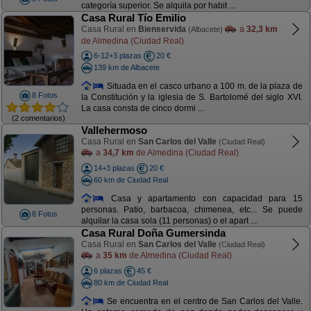
categoría superior. Se alquila por habit ...
Casa Rural Tío Emilio
Casa Rural en
Bienservida
a
32,3 km
(Albacete)
de Almedina (Ciudad Real)
6-12+3 plazas
20 €
139 km de Albacete
Situada en el casco urbano a 100 m. de la plaza de
8 Fotos
la Constitución y la iglesia de S. Bartolomé del siglo XVI.
La casa consta de cinco dormi ...
(2 comentarios)
Vallehermoso
Casa Rural en
San Carlos del Valle
(Ciudad Real)
a
34,7 km
de Almedina (Ciudad Real)
14+3 plazas
20 €
60 km de Ciudad Real
Casa y apartamento con capacidad para 15
personas. Patio, barbacoa, chimenea, etc... Se puede
8 Fotos
alquilar la casa sola (11 personas) o el apart ...
Casa Rural Doña Gumersinda
Casa Rural en
San Carlos del Valle
(Ciudad Real)
a
35 km
de Almedina (Ciudad Real)
6 plazas
45 €
80 km de Ciudad Real
Se encuentra en el centro de San Carlos del Valle.