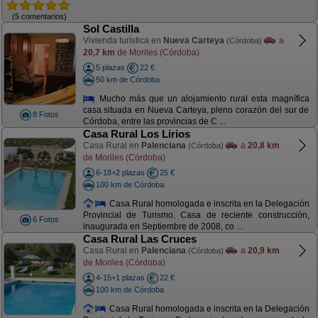
(5 comentarios)
Sol Castilla
Vivienda turística en
Nueva Carteya
a
(Córdoba)
20,7 km
de Moriles (Córdoba)
5 plazas
22 €
50 km de Córdoba
Mucho más que un alojamiento rural esta magnífica
casa situada en Nueva Carteya, pleno corazón del sur de
8 Fotos
Córdoba, entre las provincias de C ...
Casa Rural Los Lirios
Casa Rural en
Palenciana
a
20,8 km
(Córdoba)
de Moriles (Córdoba)
6-18+2 plazas
25 €
100 km de Córdoba
Casa Rural homologada e inscrita en la Delegación
Provincial de Turismo. Casa de reciente construcción,
6 Fotos
inaugurada en Septiembre de 2008, co ...
Casa Rural Las Cruces
Casa Rural en
Palenciana
a
20,9 km
(Córdoba)
de Moriles (Córdoba)
4-15+1 plazas
22 €
100 km de Córdoba
Casa Rural homologada e inscrita en la Delegación