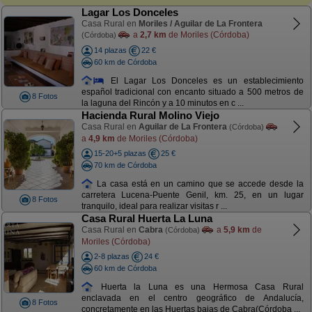
Lagar Los Donceles
Casa Rural en
Moriles / Aguilar de La Frontera
a
2,7 km
de Moriles (Córdoba)
(Córdoba)
14 plazas
22 €
60 km de Córdoba
El Lagar Los Donceles es un establecimiento
español tradicional con encanto situado a 500 metros de
8 Fotos
la laguna del Rincón y a 10 minutos en c ...
Hacienda Rural Molino Viejo
Casa Rural en
Aguilar de La Frontera
(Córdoba)
a
4,9 km
de Moriles (Córdoba)
15-20+5 plazas
25 €
70 km de Córdoba
La casa está en un camino que se accede desde la
carretera Lucena-Puente Genil, km. 25, en un lugar
8 Fotos
tranquilo, ideal para realizar visitas r ...
Casa Rural Huerta La Luna
Casa Rural en
Cabra
a
5,9 km
de
(Córdoba)
Moriles (Córdoba)
2-8 plazas
24 €
60 km de Córdoba
Huerta la Luna es una Hermosa Casa Rural
enclavada en el centro geográfico de Andalucía,
8 Fotos
concretamente en las Huertas bajas de Cabra(Córdoba ...