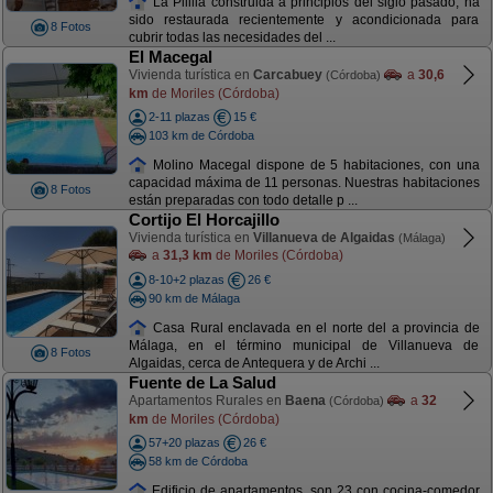
La Pililla construida a principios del siglo pasado, ha
sido restaurada recientemente y acondicionada para
8 Fotos
cubrir todas las necesidades del ...
El Macegal
Vivienda turística en
Carcabuey
a
30,6
(Córdoba)
km
de Moriles (Córdoba)
2-11 plazas
15 €
103 km de Córdoba
Molino Macegal dispone de 5 habitaciones, con una
capacidad máxima de 11 personas. Nuestras habitaciones
8 Fotos
están preparadas con todo detalle p ...
Cortijo El Horcajillo
Vivienda turística en
Villanueva de Algaidas
(Málaga)
a
31,3 km
de Moriles (Córdoba)
8-10+2 plazas
26 €
90 km de Málaga
Casa Rural enclavada en el norte del a provincia de
Málaga, en el término municipal de Villanueva de
8 Fotos
Algaidas, cerca de Antequera y de Archi ...
Fuente de La Salud
Apartamentos Rurales en
Baena
a
32
(Córdoba)
km
de Moriles (Córdoba)
57+20 plazas
26 €
58 km de Córdoba
Edificio de apartamentos, son 23 con cocina-comedor