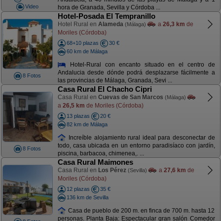
Video
hora de Granada, Sevilla y Córdoba ...
Hotel-Posada El Tempranillo
Hotel Rural en
Alameda
a
26,3 km
de
(Málaga)
Moriles (Córdoba)
68+10 plazas
30 €
60 km de Málaga
Hotel-Rural con encanto situado en el centro de
Andalucia desde dónde podrá desplazarse fácilmente a
8 Fotos
las provincias de Málaga, Granada, Sevi ...
Casa Rural El Chacho Cipri
Casa Rural en
Cuevas de San Marcos
(Málaga)
a
26,5 km
de Moriles (Córdoba)
13 plazas
20 €
82 km de Málaga
Increíble alojamiento rural ideal para desconectar de
todo, casa ubicada en un entorno paradisíaco con jardín,
8 Fotos
piscina, barbacoa, chimenea,. ...
Casa Rural Maimones
Casa Rural en
Los Pérez
a
27,6 km
de
(Sevilla)
Moriles (Córdoba)
12 plazas
35 €
136 km de Sevilla
Casa de pueblo de 200 m. en finca de 700 m. hasta 12
personas. Planta Baja: Espectacular gran salón Comedor