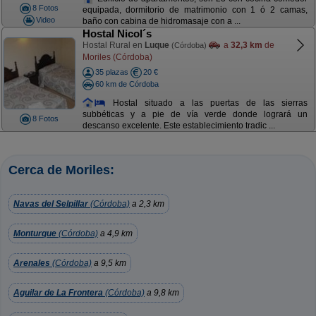
8 Fotos
equipada, dormitorio de matrimonio con 1 ó 2 camas,
Video
baño con cabina de hidromasaje con a ...
Hostal Nicol´s
Hostal Rural en
Luque
a
32,3 km
de
(Córdoba)
Moriles (Córdoba)
35 plazas
20 €
60 km de Córdoba
Hostal situado a las puertas de las sierras
subbéticas y a pie de vía verde donde logrará un
8 Fotos
descanso excelente. Este establecimiento tradic ...
Cerca de Moriles:
Navas del Selpillar
(Córdoba)
a 2,3 km
Monturque
(Córdoba)
a 4,9 km
Arenales
(Córdoba)
a 9,5 km
Aguilar de La Frontera
(Córdoba)
a 9,8 km