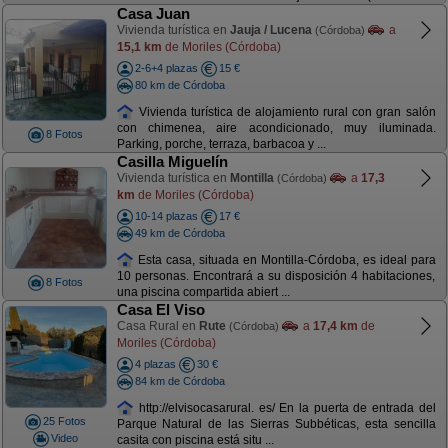
Casa Juan
Vivienda turística en
Jauja / Lucena
a
(Córdoba)
15,1 km
de Moriles (Córdoba)
2-6+4 plazas
15 €
80 km de Córdoba
Vivienda turística de alojamiento rural con gran salón
con chimenea, aire acondicionado, muy iluminada.
8 Fotos
Parking, porche, terraza, barbacoa y ...
Casilla Miguelín
Vivienda turística en
Montilla
a
17,3
(Córdoba)
km
de Moriles (Córdoba)
10-14 plazas
17 €
49 km de Córdoba
Esta casa, situada en Montilla-Córdoba, es ideal para
10 personas. Encontrará a su disposición 4 habitaciones,
8 Fotos
una piscina compartida abiert ...
Casa El Viso
Casa Rural en
Rute
a
17,4 km
de
(Córdoba)
Moriles (Córdoba)
4 plazas
30 €
84 km de Córdoba
http://elvisocasarural. es/ En la puerta de entrada del
25 Fotos
Parque Natural de las Sierras Subbéticas, esta sencilla
Video
casita con piscina está situ ...