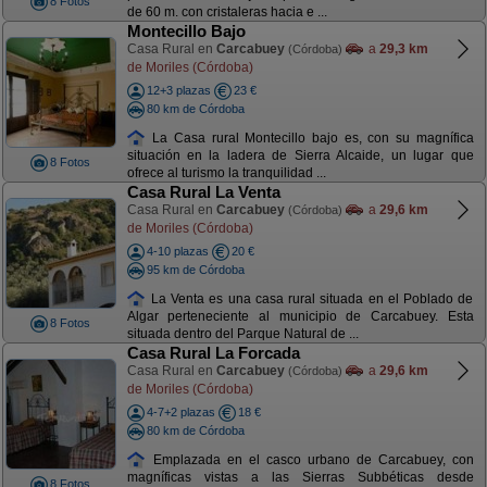
8 Fotos
de 60 m. con cristaleras hacia e ...
Montecillo Bajo
Casa Rural en
Carcabuey
a
29,3 km
(Córdoba)
de Moriles (Córdoba)
12+3 plazas
23 €
80 km de Córdoba
La Casa rural Montecillo bajo es, con su magnífica
situación en la ladera de Sierra Alcaide, un lugar que
8 Fotos
ofrece al turismo la tranquilidad ...
Casa Rural La Venta
Casa Rural en
Carcabuey
a
29,6 km
(Córdoba)
de Moriles (Córdoba)
4-10 plazas
20 €
95 km de Córdoba
La Venta es una casa rural situada en el Poblado de
Algar perteneciente al municipio de Carcabuey. Esta
8 Fotos
situada dentro del Parque Natural de ...
Casa Rural La Forcada
Casa Rural en
Carcabuey
a
29,6 km
(Córdoba)
de Moriles (Córdoba)
4-7+2 plazas
18 €
80 km de Córdoba
Emplazada en el casco urbano de Carcabuey, con
magníficas vistas a las Sierras Subbéticas desde
8 Fotos