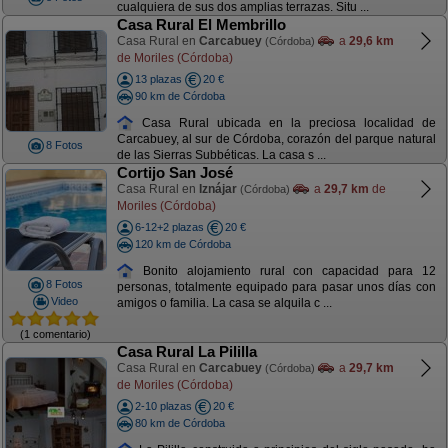
cualquiera de sus dos amplias terrazas. Situ ...
Casa Rural El Membrillo
Casa Rural en
Carcabuey
a
29,6 km
(Córdoba)
de Moriles (Córdoba)
13 plazas
20 €
90 km de Córdoba
Casa Rural ubicada en la preciosa localidad de
Carcabuey, al sur de Córdoba, corazón del parque natural
8 Fotos
de las Sierras Subbéticas. La casa s ...
Cortijo San José
Casa Rural en
Iznájar
a
29,7 km
de
(Córdoba)
Moriles (Córdoba)
6-12+2 plazas
20 €
120 km de Córdoba
Bonito alojamiento rural con capacidad para 12
8 Fotos
personas, totalmente equipado para pasar unos días con
Video
amigos o familia. La casa se alquila c ...
(1 comentario)
Casa Rural La Pililla
Casa Rural en
Carcabuey
a
29,7 km
(Córdoba)
de Moriles (Córdoba)
2-10 plazas
20 €
80 km de Córdoba