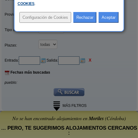
COOKIES
.
Provincias/Islas:
Tipo alquiler:
Plazas:
X
Entrada:
Salida:
Fechas más buscadas
pueblo:
MÁS FILTROS
No se han encontrado alojamientos en
Moriles
(Córdoba)
... PERO, TE SUGERIMOS ALOJAMIENTOS CERCANOS
: