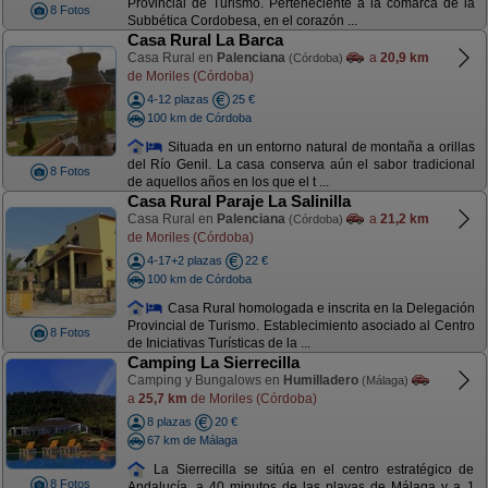
Provincial de Turismo. Perteneciente a la comarca de la
8 Fotos
Subbética Cordobesa, en el corazón ...
Casa Rural La Barca
Casa Rural en
Palenciana
a
20,9 km
(Córdoba)
de Moriles (Córdoba)
4-12 plazas
25 €
100 km de Córdoba
Situada en un entorno natural de montaña a orillas
del Río Genil. La casa conserva aún el sabor tradicional
8 Fotos
de aquellos años en los que el t ...
Casa Rural Paraje La Salinilla
Casa Rural en
Palenciana
a
21,2 km
(Córdoba)
de Moriles (Córdoba)
4-17+2 plazas
22 €
100 km de Córdoba
Casa Rural homologada e inscrita en la Delegación
Provincial de Turismo. Establecimiento asociado al Centro
8 Fotos
de Iniciativas Turísticas de la ...
Camping La Sierrecilla
Camping y Bungalows en
Humilladero
(Málaga)
a
25,7 km
de Moriles (Córdoba)
8 plazas
20 €
67 km de Málaga
La Sierrecilla se sitúa en el centro estratégico de
8 Fotos
Andalucía, a 40 minutos de las playas de Málaga y a 1