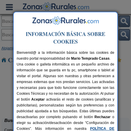
INFORMACIÓN BÁSICA SOBRE
COOKIES
Alojamientos
>
Andalucía
>
Córdoba
> Moriles
Bienvenid@ a la información básica sobre las cookies de
Casas Rurales cerca de Moriles
nuestro portal responsabilidad de
Mario Temprado Casas
.
Una cookie o galleta informática es un pequeño archivo de
información que se guarda en tu pc, smartphone o tablet al
visitar el portal. Algunas son nuestras y otras pertenecen a
empresas externas que nos prestan servicios. Las activadas
y necesarias para que todo funcione correctamente son las
Cookies Técnicas y no necesitan de tu autorización. Al pulsar
el botón
Aceptar
activarás el resto de cookies (analíticas y
Casa Rural La Cruz de San Pedro
rs.
10-12 pers.
publicitarias), personalizadas según tus preferencias y con
 €
27 €
Añora (Córdoba)
desde
publicidad ajustada a tus búsquedas. Estas últimas puedes
desactivarlas por completo pulsando el botón
Rechazar
o
Buscar
elegir su activación/desactivación desde “Configuración de
Cookies”. Más información en nuestra
POLÍTICA DE
Comunidades: