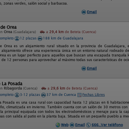
, zonas verdes, salón social y barbacoa.
Email
 de Orea
en
Orea
(Guadalajara)
a
29,4 km
de Beteta (Cuenca)
completo
12 plazas
188 km de Guadalajara
e Orea es un alojamiento rural situado en la provincia de Guadalajara, 
 alojamiento ofrece una experiencia única en un entorno natural rodeado d
rea es un lugar perfecto para aquellos que buscan una escapada tranquila lejo
 de 12 personas para aprovechar al máximo todas sus características de ocio
Email
e La Posada
en
Ribagorda
(Cuenca)
a
29,6 km
de Beteta (Cuenca)
completo
3-12 plazas
37 km de Cuenca
Fechas Libres
a Posada es una casa rural con capacidad hasta 12 plazas en 6 habitacione
año, climatizada en invierno. También cuenta con un salón de 30 metros con T
 la principal equipada con todos los electrodomésticos y menaje para la ca
as con salida al patio en la planta baja. Situada en un pequeño pueblo a med
Web
Email
666..Ver teléfono