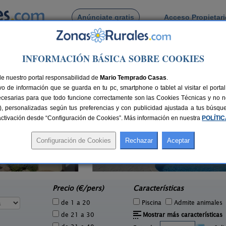
Anúnciate gratis
Acceso Propietar
Busca por pueblo
INFORMACIÓN BÁSICA SOBRE COOKIES
 Beteta
de Beteta
de nuestro portal responsabilidad de
Mario Temprado Casas
.
o de información que se guarda en tu pc, smartphone o tablet al visitar el port
ecesarias para que todo funcione correctamente son las Cookies Técnicas y no ne
rias), personalizadas según tus preferencias y con publicidad ajustada a tus búsq
sactivación desde “Configuración de Cookies”. Más información en nuestra
POLÍTI
Casas Rurales La Cueva de
4-26+8 pers.
30 €
Cirondo
2 pers.
desde
22 €
El Peral (Cuenca)
e
Precio (€/pers)
Características
de 1 a 20
Piscina
Admite animales
de 21 a 30
Mostrar más características