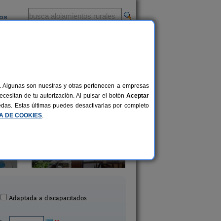
ios
-
al. Algunas son nuestras y otras pertenecen a empresas
cesitan de tu autorización. Al pulsar el botón
Aceptar
uedas. Estas últimas puedes desactivarlas por completo
CA DE COOKIES
.
Los Carriles
Casa Rural Finca Los 
18 pers.
18 €
Enguidanos (Cuenca)
El Picazo (Cuenca
desde
Adaptada a discapacitados