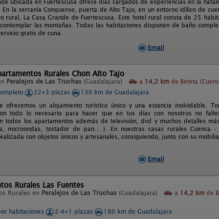
de ubicada en Fuertescusa ofrece días cargados de experiencias en la natal
s. En la serranía Conquense, puerta de Alto Tajo, en un entorno idílico de c
ro rural, La Casa Grande de Fuertescusa. Este hotel rural consta de 25 habit
contemplar las montañas. Todas las habitaciones disponen de baño completo
servicio gratis de cuna.
Email
partamentos Rurales Chon Alto Tajo
en
Peralejos de Las Truchas
(Guadalajara)
a
14,2 km
de Beteta (Cuenc
completo
22+3 plazas
130 km de Guadalajara
 ofrecemos un alojamiento turístico único y una estancia inolvidable. T
on todo lo necesario para hacer que en tus días con nosotros no fal
en todos los apartamentos además de televisión, dvd y muchos detalles más
ica, microondas, tostador de pan... ). En nuestras casas rurales Cuenca
ealizada con objetos únicos y artesanales, consiguiendo, junto con su mobilia
Email
tos Rurales Las Fuentes
os Rurales en
Peralejos de Las Truchas
(Guadalajara)
a
14,2 km
de B
por habitaciones
2-4+1 plazas
180 km de Guadalajara