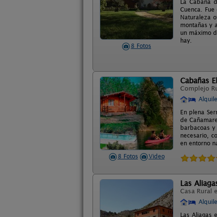
La Cabaña de
Cuenca. Fue 
Naturaleza of
montañas y a
un máximo de
hay.
8 Fotos
Cabañas El
Complejo R
Alquil
En plena Ser
de Cañamares 
barbacoas y 
necesario, c
en entorno n
8 Fotos
Video
Las Aliaga
Casa Rural 
Alquil
Las Aliagas 