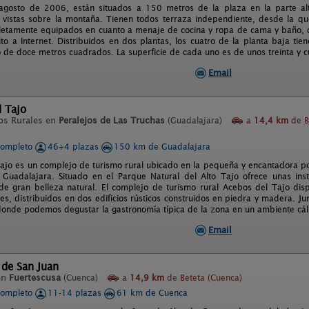
 agosto de 2006, están situados a 150 metros de la plaza en la parte al
 vistas sobre la montaña. Tienen todos terraza independiente, desde la qu
etamente equipados en cuanto a menaje de cocina y ropa de cama y baño, di
ito a Internet. Distribuidos en dos plantas, los cuatro de la planta baja t
o de doce metros cuadrados. La superficie de cada uno es de unos treinta y c
Email
 Tajo
os Rurales en
Peralejos de Las Truchas
(Guadalajara)
a
14,4 km
de B
completo
46+4 plazas
150 km de Guadalajara
ajo es un complejo de turismo rural ubicado en la pequeña y encantadora pob
 Guadalajara. Situado en el Parque Natural del Alto Tajo ofrece unas ins
de gran belleza natural. El complejo de turismo rural Acebos del Tajo d
s, distribuidos en dos edificios rústicos construidos en piedra y madera. Ju
donde podemos degustar la gastronomía típica de la zona en un ambiente cál
Email
 de San Juan
en
Fuertescusa
(Cuenca)
a
14,9 km
de Beteta (Cuenca)
completo
11-14 plazas
61 km de Cuenca