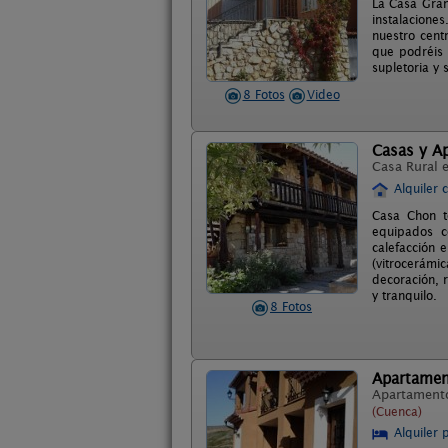
La Casa Gran
instalacione
nuestro cent
que podréis 
supletoria y 
8 Fotos
Video
Casas y A
Casa Rural 
Alquiler 
Casa Chon te
equipados c
calefacción 
(vitrocerám
decoración, r
y tranquilo.
8 Fotos
Apartamen
Apartament
(Cuenca)
Alquiler 