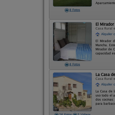
Aparcamiento
8 Fotos
El Mirador
Casa Rural 
Alquiler 
El Mirador d
Mancha. Este
Mirador de O
capacidad es
8 Fotos
La Casa d
Casa Rural 
Alquiler 
La Casa de l
uso todo el 
dos cocinas:
para barbaco
26 Fotos
5 Videos