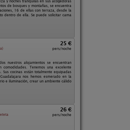
eza y noches tranquilas en sus acogedoras
uentos de bosques y montañas, se encuentra
aciones, 16 de ellas con terraza, desde la
 dentro de ella. Se puede solicitar cama
25 €
a)
pers/noche
odos nuestros alojamientos se encuentran
ten comodidades. Tenemos una excelente
. Sus cocinas están totalmente equipadas
 - Guadalajara nos hemos esmerado en la
rio e iluminación, crear un ambiente cálido
26 €
eteta
pers/noche