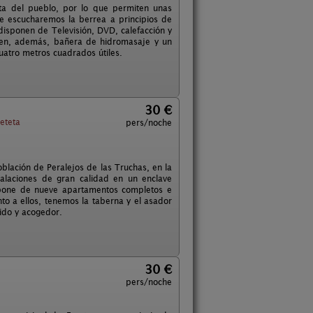
ta del pueblo, por lo que permiten unas
e escucharemos la berrea a principios de
sponen de Televisión, DVD, calefacción y
ienen, además, bañera de hidromasaje y un
uatro metros cuadrados útiles.
30 €
eteta
pers/noche
lación de Peralejos de las Truchas, en la
talaciones de gran calidad en un enclave
ispone de nueve apartamentos completos e
nto a ellos, tenemos la taberna y el asador
ido y acogedor.
30 €
pers/noche