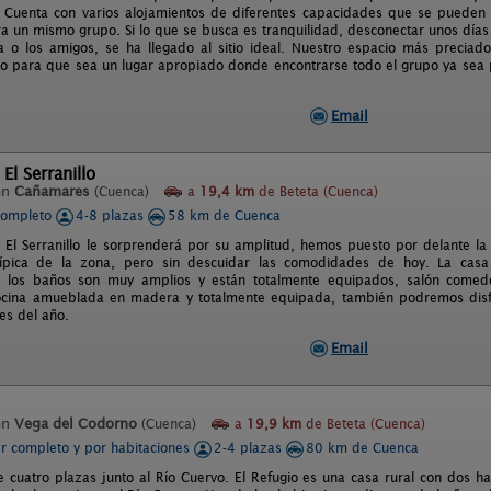
 Cuenta con varios alojamientos de diferentes capacidades que se pueden 
a un mismo grupo. Si lo que se busca es tranquilidad, desconectar unos días
ia o los amigos, se ha llegado al sitio ideal. Nuestro espacio más precia
o para que sea un lugar apropiado donde encontrarse todo el grupo ya sea 
Email
El Serranillo
en
Cañamares
(Cuenca)
a
19,4 km
de Beteta (Cuenca)
completo
4-8 plazas
58 km de Cuenca
l El Serranillo le sorprenderá por su amplitud, hemos puesto por delante l
típica de la zona, pero sin descuidar las comodidades de hoy. La casa 
s, los baños son muy amplios y están totalmente equipados, salón come
ocina amueblada en madera y totalmente equipada, también podremos disfr
s del año.
Email
en
Vega del Codorno
(Cuenca)
a
19,9 km
de Beteta (Cuenca)
er completo y por habitaciones
2-4 plazas
80 km de Cuenca
e cuatro plazas junto al Río Cuervo. El Refugio es una casa rural con dos h