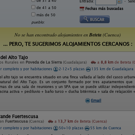
de 31 a 40
Entrada:
-
Sal
de 41 a 50
Fechas más buscadas
más de 50
pueblo:
No se han encontrado alojamientos en
Beteta
(Cuenca)
... PERO, TE SUGERIMOS ALOJAMIENTOS CERCANOS :
 del Alto Tajo
os Rurales en
Poveda de La Sierra
(Guadalajara)
a
8,8 km
de Beteta (
er completo y por habitaciones
2-12+5 plazas
135 km de Guadalajara
el alto tajo se encuentra situado en una finca vallada al lado del casco urba
natural del Alto Tajo. Es un conjunto formado por tres apatamentos que
mas de una sala de reuniones y un SPA que se puede utilizar independiente
scina activa + pediluvio + baño turco + ducha bitérmica + sala de relajación 
Email
rande Fuertescusa
 en
Fuertescusa
(Cuenca)
a
13,7 km
de Beteta (Cuenca)
er completo y por habitaciones
50+10 plazas
55 km de Cuenca