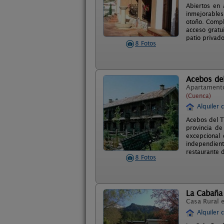
Abiertos en
inmejorables
otoño. Compl
acceso gratu
patio privad
8 Fotos
Acebos del
Apartament
(Cuenca)
Alquiler 
Acebos del T
provincia de
excepcional 
independiente
restaurante 
8 Fotos
La Cabaña
Casa Rural 
Alquiler 