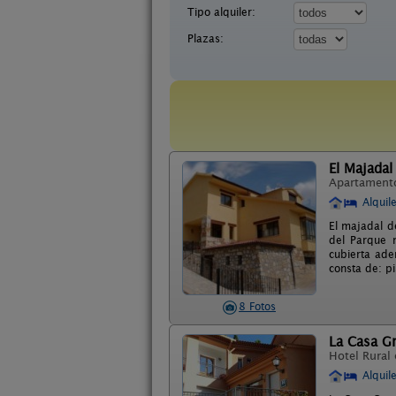
Tipo alquiler:
Plazas:
El Majadal
Apartament
Alquil
El majadal d
del Parque 
cubierta ade
consta de: pi
8 Fotos
La Casa G
Hotel Rural
Alquil