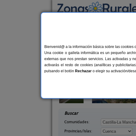
Busca por alojamiento
Alojamientos
>
Castilla-La Mancha
>
Cuenca
>
Casas Rurales cerca 
Bienvenid@ a la información básica sobre las cookies 
Una cookie o galleta informática es un pequeño archiv
externas que nos prestan servicios. Las activadas y n
activarás el resto de cookies (analíticas y publicita
pulsando el botón
Rechazar
o elegir su activación/de
El Pinar
La Casa de La Posada
10-20+6 pers.
3-1
40 €
uenca)
Ribagorda (Cuenca)
desde
desd
Buscar
Comunidades:
Provincias/Islas: