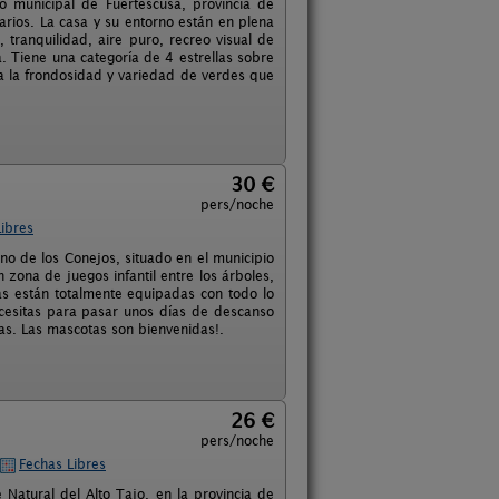
 municipal de Fuertescusa, provincia de
rios. La casa y su entorno están en plena
, tranquilidad, aire puro, recreo visual de
 Tiene una categoría de 4 estrellas sobre
a la frondosidad y variedad de verdes que
30 €
pers/noche
ibres
o de los Conejos, situado en el municipio
 zona de juegos infantil entre los árboles,
as están totalmente equipadas con todo lo
necesitas para pasar unos días de descanso
las. Las mascotas son bienvenidas!.
26 €
pers/noche
Fechas Libres
Natural del Alto Tajo, en la provincia de