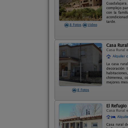
Guadalajara.
complejo par
con la famil
acondicionad
tarde.
8 Fotos
Video
Casa Rural 
Casa Rural 
Alquiler 
La casa rura
decoración 
habitacione
chimenea, c
mejores mese
8 Fotos
El Refugio
Casa Rural 
Alquil
Casa rural d