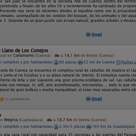
 San Juan se encuentra en la Serranía Alta de Cuenca dentro del término
construida a finales de los años 50 y recientemente ha cambiado de propieta
reciendo una serie de alicientes ideales al inquilino como son la privacidad
nimales, acompañado de los sonidos del bosque, de los animales y del agua.
 5. Dispone de un gran jardín con arroyo natural, grandes arboles y destac
Email
 Llano de Los Conejos
ural en
Cañamares
(Cuenca)
a
18,1 km
de Beteta (Cuenca)
er completo y por habitaciones
60 plazas
52 km de Cuenca
Fechas L
ranía de Cuenca se encuentra el complejo rural de cabañas de madera el Llan
junto al rio Escabas y a su playa natural de interior. El complejo cuenta con
horno de leña y por supuesto una gran piscina ecológica de sal. Las cabañ
ocina con menaje, tv, wifi, aire acondicionado, microondas..., todo lo que 
atural de gran belleza y mucha tranquilidad, al estar muy separadas entre el
Email
(1 comentario)
s
en
Megina
(Guadalajara)
a
18,7 km
de Beteta (Cuenca)
er completo y por habitaciones
2-30+5 plazas
165 km de Guadalajara
es una casa rural con capacidad para 35 personas a las puertas del Parque 