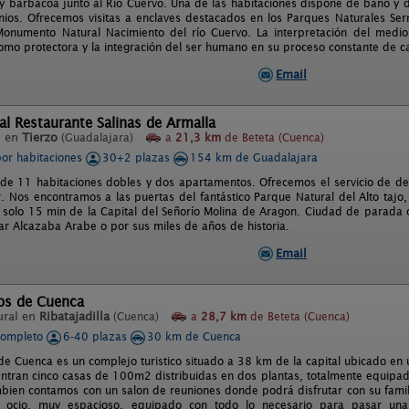
 y barbacoa junto al Río Cuervo. Una de las habitaciones dispone de baño y
ios. Ofrecemos visitas a enclaves destacados en los Parques Naturales Ser
onumento Natural Nacimiento del río Cuervo. La interpretación del medio 
omo protectora y la integración del ser humano en su proceso constante de c
Email
al Restaurante Salinas de Armalla
l en
Tierzo
(Guadalajara)
a
21,3 km
de Beteta (Cuenca)
por habitaciones
30+2 plazas
154 km de Guadalajara
e 11 habitaciones dobles y dos apartamentos. Ofrecemos el servicio de d
r. Nos encontramos a las puertas del fantástico Parque Natural del Alto tajo
n solo 15 min de la Capital del Señorío Molina de Aragon. Ciudad de parada ob
lar Alcazaba Arabe o por sus miles de años de historia.
Email
cos de Cuenca
ural en
Ribatajadilla
(Cuenca)
a
28,7 km
de Beteta (Cuenca)
completo
6-40 plazas
30 km de Cuenca
 de Cuenca es un complejo turistico situado a 38 km de la capital ubicado e
ntran cinco casas de 100m2 distribuidas en dos plantas, totalmente equipad
bien contamos con un salon de reuniones donde podrá disfrutar con su famili
l ocio, muy espacioso, equipado con todo lo necesario para pasar una 