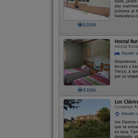
baño, jardín
dos matrimon
próxima al M
Naturaleza c
8 Fotos
Hostal Rur
Hostal Rura
Alquiler 
Disponemos d
terraza y ba
Tierzo, a ta
por su singu
8 Fotos
Los Clási
Complejo R
Alquiler 
Los Clasicos
que se encue
en casa. Tam
destinado a