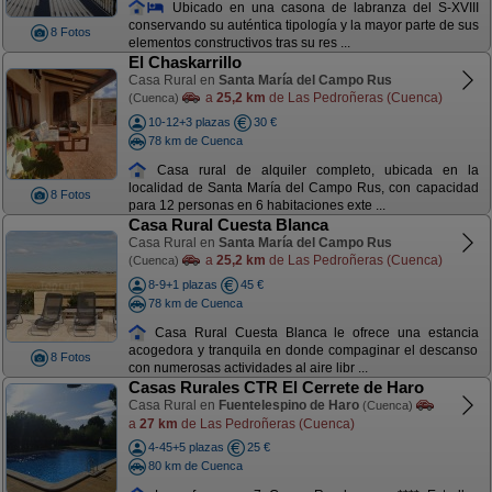
Ubicado en una casona de labranza del S-XVIII
conservando su auténtica tipología y la mayor parte de sus
8 Fotos
elementos constructivos tras su res ...
El Chaskarrillo
Casa Rural en
Santa María del Campo Rus
a
25,2 km
de Las Pedroñeras (Cuenca)
(Cuenca)
10-12+3 plazas
30 €
78 km de Cuenca
Casa rural de alquiler completo, ubicada en la
localidad de Santa María del Campo Rus, con capacidad
8 Fotos
para 12 personas en 6 habitaciones exte ...
Casa Rural Cuesta Blanca
Casa Rural en
Santa María del Campo Rus
a
25,2 km
de Las Pedroñeras (Cuenca)
(Cuenca)
8-9+1 plazas
45 €
78 km de Cuenca
Casa Rural Cuesta Blanca le ofrece una estancia
acogedora y tranquila en donde compaginar el descanso
8 Fotos
con numerosas actividades al aire libr ...
Casas Rurales CTR El Cerrete de Haro
Casa Rural en
Fuentelespino de Haro
(Cuenca)
a
27 km
de Las Pedroñeras (Cuenca)
4-45+5 plazas
25 €
80 km de Cuenca