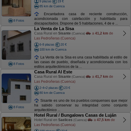
9 plazas
19 €
85 km de Cuenca
Encantadora casa de reciente construcción,
acondicionada con calefacción y habilitada para
8 Fotos
discapacitados. Dispone de 5 habitaciones, 4 de e ...
La Venta de La Sisa
Casa Rural en
Sisante
a
41,2 km
de
(Cuenca)
Las Pedroñeras (Cuenca)
6-8 plazas
20 €
100 km de Cuenca
La Venta de la Sisa es una casa habilitada al estilo de
las casas de pueblo, diseñada y acondicionada con los
8 Fotos
estilos arquitectónicos de la ...
Casa Rural Al Este
Casa Rural en
Sisante
a
41,7 km
de
(Cuenca)
Las Pedroñeras (Cuenca)
2-4+2 plazas
23 €
80 km de Cuenca
Sisante es uno de los pueblos conquenses que mejor
ha sabido conservar su integridad como conjunto
8 Fotos
arquitectónico ...
Hotel Rural / Bungalows Casas de Luján
Hotel Rural en
Saelices
a
47,5 km
de
(Cuenca)
Las Pedroñeras (Cuenca)