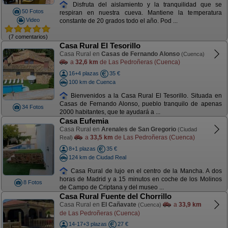
Disfruta del aislamiento y la tranquilidad que se
50 Fotos
respiran en nuestra cueva. Mantiene la temperatura
Video
constante de 20 grados todo el año. Pod ...
(7 comentarios)
Casa Rural El Tesorillo
Casa Rural en
Casas de Fernando Alonso
(Cuenca)
a
32,6 km
de Las Pedroñeras (Cuenca)
16+4 plazas
35 €
100 km de Cuenca
Bienvenidos a la Casa Rural El Tesorillo. Situada en
Casas de Fernando Alonso, pueblo tranquilo de apenas
34 Fotos
2000 habitantes, que te ayudará a ...
Casa Eufemia
Casa Rural en
Arenales de San Gregorio
(Ciudad
a
33,5 km
de Las Pedroñeras (Cuenca)
Real)
8+1 plazas
35 €
124 km de Ciudad Real
Casa Rural de lujo en el centro de la Mancha. A dos
horas de Madrid y a 15 minutos en coche de los Molinos
8 Fotos
de Campo de Criptana y del museo ...
Casa Rural Fuente del Chorrillo
Casa Rural en
El Cañavate
a
33,9 km
(Cuenca)
de Las Pedroñeras (Cuenca)
14-17+3 plazas
27 €