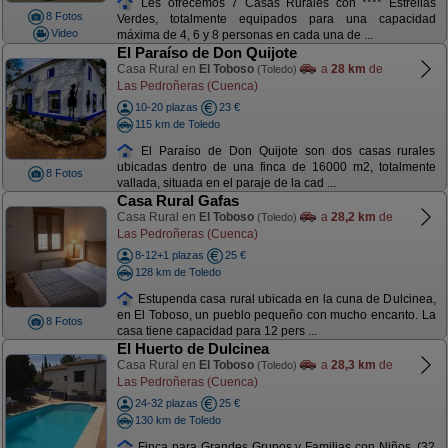
Les ofrecemos 7 Casas Rurales con **** Estrellas
8 Fotos
Verdes, totalmente equipados para una capacidad
Video
máxima de 4, 6 y 8 personas en cada una de ...
El Paraíso de Don Quijote
Casa Rural en
El Toboso
a
28 km
de
(Toledo)
Las Pedroñeras (Cuenca)
10-20 plazas
23 €
115 km de Toledo
El Paraíso de Don Quijote son dos casas rurales
ubicadas dentro de una finca de 16000 m2, totalmente
8 Fotos
vallada, situada en el paraje de la cad ...
Casa Rural Gafas
Casa Rural en
El Toboso
a
28,2 km
de
(Toledo)
Las Pedroñeras (Cuenca)
8-12+1 plazas
25 €
128 km de Toledo
Estupenda casa rural ubicada en la cuna de Dulcinea,
en El Toboso, un pueblo pequeño con mucho encanto. La
8 Fotos
casa tiene capacidad para 12 pers ...
El Huerto de Dulcinea
Casa Rural en
El Toboso
a
28,3 km
de
(Toledo)
Las Pedroñeras (Cuenca)
24-32 plazas
25 €
130 km de Toledo
Finca para Grandes Grupos y Familias con Niños. (32