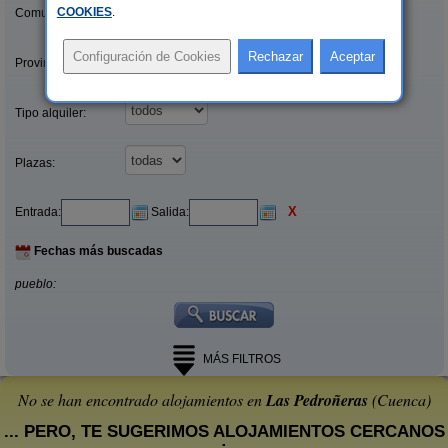
COOKIES
.
Comunidades:
Provincias/Islas:
Tipo alquiler:
Plazas:
X
Entrada:
Salida:
Fechas más buscadas
pueblo:
MÁS FILTROS
No se han encontrado alojamientos en
Las Pedroñeras
(Cuenca)
... PERO, TE SUGERIMOS ALOJAMIENTOS CERCANOS
: