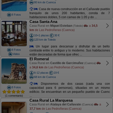
80 km de Cuenca
Casa de nueva construcción en el Cañavate pueblo
tranquilo de unos 200 habitantes, consta de 7
8 Fotos
habitaciones dobles, 5 con camas de 1.05 y do ...
Casa Santa Ana
Casa Rural en
Miguel Esteban
a
34,5
(Toledo)
km
de Las Pedroñeras (Cuenca)
10+1 plazas
30 €
120 km de Toledo
Un lugar para descansar y disfrutar de un bello
8 Fotos
contraste entre lo antiguo y lo moderno. Sus habitaciones
Video
están decoradas de forma que ofrec ...
El Romeral
Casa Rural en
Castillo de Garcimuñoz
(Cuenca)
a
34,6 km
de Las Pedroñeras (Cuenca)
6-12 plazas
19 €
68 km de Cuenca
Disponemos de dos casas (cada una con
8 Fotos
capacidad para 6 personas), situadas en un mismo
edificio. Se encuentran en un pequeño pueblo de Cuenc
(1 comentario)
...
Casa Rural La Marquesa
Casa Rural en
Atalaya del Cañavate
a
(Cuenca)
37,7 km
de Las Pedroñeras (Cuenca)