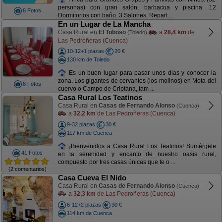
personas) con gran salón, barbacoa y piscina. 12
8 Fotos
Dormitorios con baño. 3 Salones. Repart ...
En un Lugar de La Mancha
Casa Rural en
El Toboso
a
28,4 km
de
(Toledo)
Las Pedroñeras (Cuenca)
10-12+1 plazas
20 €
130 km de Toledo
Es un buen lugar para pasar unos dias y conocer la
zona. Los gigantes de cervantes (los molinos) en Mota del
8 Fotos
cuervo o Campo de Criptana, tam ...
Casa Rural Los Teatinos
Casa Rural en
Casas de Fernando Alonso
(Cuenca)
a
32,2 km
de Las Pedroñeras (Cuenca)
9-32 plazas
30 €
117 km de Cuenca
¡Bienvenidos a Casa Rural Los Teatinos! Sumérgete
41 Fotos
en la serenidad y encanto de nuestro oasis rural,
compuesto por tres casas únicas que te o ...
(2 comentarios)
Casa Cueva El Nido
Casa Rural en
Casas de Fernando Alonso
(Cuenca)
a
32,3 km
de Las Pedroñeras (Cuenca)
6-12+2 plazas
30 €
114 km de Cuenca