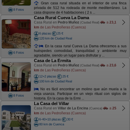
Gran casa rural situada en el interior de una finca
privada de 512 ha rodeada de monte mediterráneo. La
8 Fotos
casa dispone de 4 habitaciones ( 2 s ...
Casa Rural Cueva La Dama
Casa Rural en
Pedro Muñoz
a
23,1
(Ciudad Real)
km
de Las Pedroñeras (Cuenca)
6 plazas
25 €
120 km de Ciudad Real
En la casa rural Cueva La Dama ofrecemos a sus
huéspedes comodidad, tranquilidad y ambiente muy
6 Fotos
agradable, siendo un lugar para disfrutar y ...
Casa de La Ermita
Casa Rural en
Pedro Muñoz
a
23,6
(Ciudad Real)
km
de Las Pedroñeras (Cuenca)
12+2 plazas
25 €
100 km de Ciudad Real
No es fácil encontrar un molino que aún muela a la
vieja usanza. Participar en un viejo ritual con siglos de
8 Fotos
historia. En la casa de la Ermi ...
La Casa del Villar
Casa Rural en
Villar de La Encina
a
25
(Cuenca)
km
de Las Pedroñeras (Cuenca)
6-40+10 plazas
30 €
80 km de Cuenca