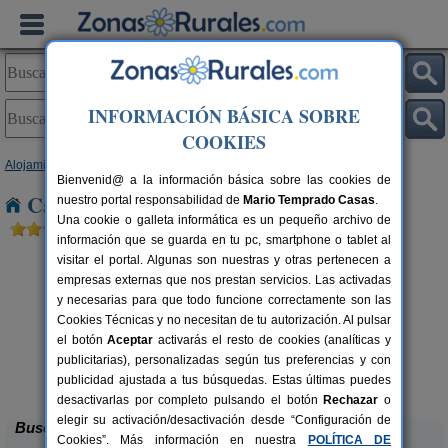
INFORMACIÓN BÁSICA SOBRE
COOKIES
Alojamientos
>
Castilla-La Mancha
>
Cuenca
> Las Pedroñeras
Bienvenid@ a la información básica sobre las cookies de
Casas Rurales cerca de Las Pedroñeras
nuestro portal responsabilidad de
Mario Temprado Casas
.
Una cookie o galleta informática es un pequeño archivo de
información que se guarda en tu pc, smartphone o tablet al
visitar el portal. Algunas son nuestras y otras pertenecen a
empresas externas que nos prestan servicios. Las activadas
y necesarias para que todo funcione correctamente son las
Cookies Técnicas y no necesitan de tu autorización. Al pulsar
el botón
Aceptar
activarás el resto de cookies (analíticas y
publicitarias), personalizadas según tus preferencias y con
Casas Rurales El Pinar
rs.
10-20+6 pers.
 €
40 €
publicidad ajustada a tus búsquedas. Estas últimas puedes
El Picazo (Cuenca)
desde
desactivarlas por completo pulsando el botón
Rechazar
o
elegir su activación/desactivación desde “Configuración de
Buscar
Cookies”. Más información en nuestra
POLÍTICA DE