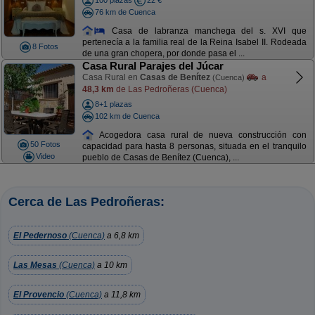
100 plazas
22 €
76 km de Cuenca
Casa de labranza manchega del s. XVI que
pertenecía a la familia real de la Reina Isabel II. Rodeada
8 Fotos
de una gran chopera, por donde pasa el ...
Casa Rural Parajes del Júcar
Casa Rural en
Casas de Benítez
a
(Cuenca)
48,3 km
de Las Pedroñeras (Cuenca)
8+1 plazas
102 km de Cuenca
Acogedora casa rural de nueva construcción con
50 Fotos
capacidad para hasta 8 personas, situada en el tranquilo
Video
pueblo de Casas de Benítez (Cuenca), ...
Cerca de Las Pedroñeras:
El Pedernoso
(Cuenca)
a 6,8 km
Las Mesas
(Cuenca)
a 10 km
El Provencio
(Cuenca)
a 11,8 km