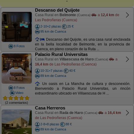
Descanso del Quijote
Casa Rural en
Belmonte
a
12,4 km
de
(Cuenca)
Las Pedroñeras (Cuenca)
2-10+2 plazas
25 €
95 km de Cuenca
Descanso del Quijote, es una casa rural enclavada
en la bella localidad de Belmonte, en la provincia de
8 Fotos
Cuenca, en pleno corazón de la Ruta ...
Palacio Rural Universitas
Casa Rural en
Villaescusa de Haro
a
(Cuenca)
16,4 km
de Las Pedroñeras (Cuenca)
10-31+7 plazas
40 €
89 km de Cuenca
Un oasis en La Mancha de cultura y desconexión.
8 Fotos
Bienvenido a Palacio Rural Universitas, un rincón
Video
extraordinario ubicado en Villaescusa de H ...
(2 comentarios)
Casa Herreros
Casa Rural en
Rada de Haro
a
16,4 km
(Cuenca)
de Las Pedroñeras (Cuenca)
2-8+8 plazas
88 €
89 km de Cuenca