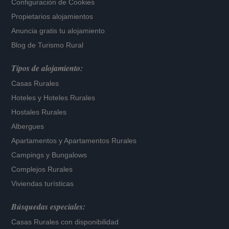
Configuración de Cookies
Propietarios alojamientos
Anuncia gratis tu alojamiento
Blog de Turismo Rural
Tipos de alojamiento:
Casas Rurales
Hoteles
y
Hoteles Rurales
Hostales Rurales
Albergues
Apartamentos
y
Apartamentos Rurales
Campings y Bungalows
Complejos Rurales
Viviendas turísticas
Búsquedas especiales:
Casas Rurales con disponibilidad