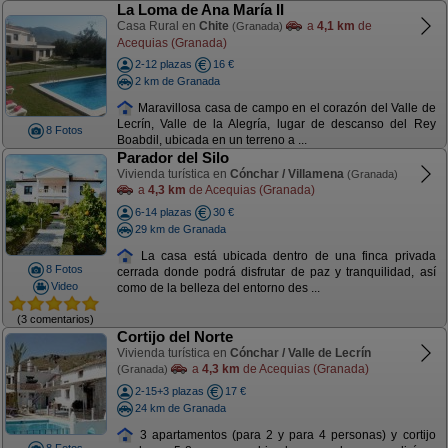
La Loma de Ana María II
Casa Rural en
Chite
a
4,1 km
de
(Granada)
Acequias (Granada)
2-12 plazas
16 €
2 km de Granada
Maravillosa casa de campo en el corazón del Valle de
Lecrín, Valle de la Alegría, lugar de descanso del Rey
8 Fotos
Boabdil, ubicada en un terreno a ...
Parador del Silo
Vivienda turística en
Cónchar / Villamena
(Granada)
a
4,3 km
de Acequias (Granada)
6-14 plazas
30 €
29 km de Granada
La casa está ubicada dentro de una finca privada
8 Fotos
cerrada donde podrá disfrutar de paz y tranquilidad, así
Video
como de la belleza del entorno des ...
(3 comentarios)
Cortijo del Norte
Vivienda turística en
Cónchar / Valle de Lecrín
a
4,3 km
de Acequias (Granada)
(Granada)
2-15+3 plazas
17 €
24 km de Granada
3 apartamentos (para 2 y para 4 personas) y cortijo