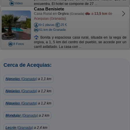
Video
encuentra. El hotel se compone de 27 ...
Casa Benisiete
Casa Rural en
Orgiva
a
13,5 km
de
(Granada)
Acequias (Granada)
6+1 plazas
25 €
61 km de Granada
Bonita y espaciosa casa rural, situada en la vega de
orgiva, a 1, 5 km del centro del pueblo, se accede por un
8 Fotos
carril asfaltado. La casa con ...
Cerca de Acequias:
Nigselas
(Granada)
a 1,1 km
Nigüelas
(Granada)
a 1,2 km
Niguelas
(Granada)
a 1,2 km
Mondujar
(Granada)
a 2 km
Lecrín
(Granada)
a 2,4 km