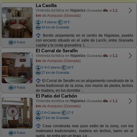
La Casilla
Vivienda turística en
Nigüelas
a
1,1
(Granada)
km
de Acequias (Granada)
2-9 plazas
18 €
34 km de Granada
Bonito alojamiento en el centro de Nigüelas, pueblo
con encanto situado en el valle de Lecrín, entre Granada
8 Fotos
capital y la costa granadina. L ...
El Corral de Serafín
Vivienda turística en
Nigüelas
a
1,1
(Granada)
km
de Acequias (Granada)
2-4+2 plazas
16 €
27 km de Granada
El Corral de Serafin es un alojamiento construido de la
forma tradicional de la zona, con muros de piedra, techos
8 Fotos
de madera, en los dormitor ...
El Patio del Carbón
Vivienda turística en
Nigüelas
a
1,1
(Granada)
km
de Acequias (Granada)
2-6+2 plazas
17 €
27 km de Granada
Casa construida mas puro estilo de la zona, con los
materiales tradicionales, madera en techos, barro en el
8 Fotos
suelo, se entra por un tinao. Lo ...