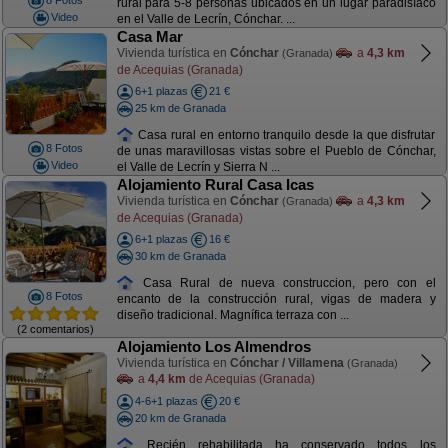
8 Fotos
rural para 5-8 personas ubicados en un lugar paradisíaco
Video
en el Valle de Lecrín, Cónchar. ...
Casa Mar
Vivienda turística en
Cónchar
a
4,3 km
(Granada)
de Acequias (Granada)
6+1 plazas
21 €
25 km de Granada
Casa rural en entorno tranquilo desde la que disfrutar
8 Fotos
de unas maravillosas vistas sobre el Pueblo de Cónchar,
Video
el Valle de Lecrín y Sierra N ...
Alojamiento Rural Casa Icas
Vivienda turística en
Cónchar
a
4,3 km
(Granada)
de Acequias (Granada)
6+1 plazas
16 €
30 km de Granada
Casa Rural de nueva construccion, pero con el
8 Fotos
encanto de la construcción rural, vigas de madera y
diseño tradicional. Magnífica terraza con ...
(2 comentarios)
Alojamiento Los Almendros
Vivienda turística en
Cónchar / Villamena
(Granada)
a
4,4 km
de Acequias (Granada)
4-6+1 plazas
20 €
20 km de Granada
Recién rehabilitada ha conservado todos los