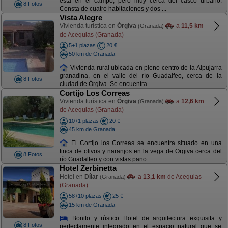
está en el campo, pero muy cerca del casco urbano.
8 Fotos
Consta de cuatro habitaciones y dos ...
Vista Alegre
Vivienda turística en
Órgiva
a
11,5 km
(Granada)
de Acequias (Granada)
5+1 plazas
20 €
50 km de Granada
Vivienda rural ubicada en pleno centro de la Alpujarra
granadina, en el valle del río Guadalfeo, cerca de la
8 Fotos
ciudad de Órgiva. Se encuentra ...
Cortijo Los Correas
Vivienda turística en
Órgiva
a
12,6 km
(Granada)
de Acequias (Granada)
10+1 plazas
20 €
45 km de Granada
El Cortijo los Correas se encuentra situado en una
finca de olivos y naranjos en la vega de Orgiva cerca del
8 Fotos
río Guadalfeo y con vistas pano ...
Hotel Zerbinetta
Hotel en
Dílar
a
13,1 km
de Acequias
(Granada)
(Granada)
58+10 plazas
25 €
15 km de Granada
Bonito y rústico Hotel de arquitectura exquisita y
8 Fotos
perfectamente integrado en el espacio natural que se