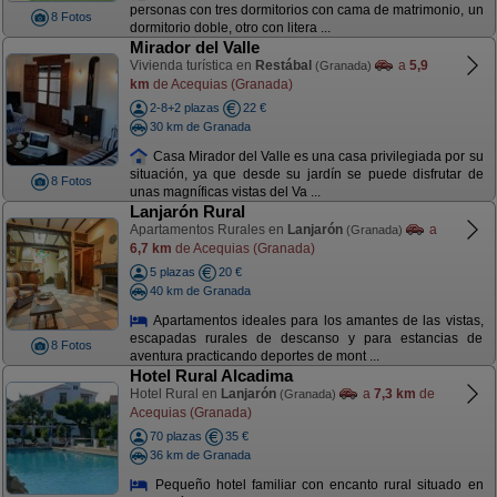
personas con tres dormitorios con cama de matrimonio, un
8 Fotos
dormitorio doble, otro con litera ...
Mirador del Valle
Vivienda turística en
Restábal
a
5,9
(Granada)
km
de Acequias (Granada)
2-8+2 plazas
22 €
30 km de Granada
Casa Mirador del Valle es una casa privilegiada por su
situación, ya que desde su jardín se puede disfrutar de
8 Fotos
unas magníficas vistas del Va ...
Lanjarón Rural
Apartamentos Rurales en
Lanjarón
a
(Granada)
6,7 km
de Acequias (Granada)
5 plazas
20 €
40 km de Granada
Apartamentos ideales para los amantes de las vistas,
escapadas rurales de descanso y para estancias de
8 Fotos
aventura practicando deportes de mont ...
Hotel Rural Alcadima
Hotel Rural en
Lanjarón
a
7,3 km
de
(Granada)
Acequias (Granada)
70 plazas
35 €
36 km de Granada
Pequeño hotel familiar con encanto rural situado en