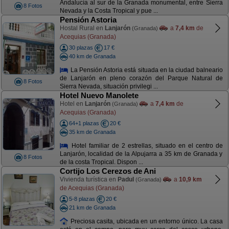
Andalucía al sur de la Granada monumental, entre Sierra
8 Fotos
Nevada y la Costa Tropical y pue ...
Pensión Astoria
Hostal Rural en
Lanjarón
a
7,4 km
de
(Granada)
Acequias (Granada)
30 plazas
17 €
40 km de Granada
La Pensión Astoria está situada en la ciudad balneario
de Lanjarón en pleno corazón del Parque Natural de
8 Fotos
Sierra Nevada, situación privilegi ...
Hotel Nuevo Manolete
Hotel en
Lanjarón
a
7,4 km
de
(Granada)
Acequias (Granada)
64+1 plazas
20 €
35 km de Granada
Hotel familiar de 2 estrellas, situado en el centro de
Lanjarón, localidad de la Alpujarra a 35 km de Granada y
8 Fotos
de la costa Tropical. Dispon ...
Cortijo Los Cerezos de Ani
Vivienda turística en
Padul
a
10,9 km
(Granada)
de Acequias (Granada)
5-8 plazas
20 €
21 km de Granada
Preciosa casita, ubicada en un entorno único. La casa