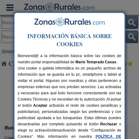
INFORMACIÓN BÁSICA SOBRE
COOKIES
Alojamientos
>
Andalucía
>
Granada
> Acequias
Bienvenid@ a la información básica sobre las cookies de
Casas Rurales cerca de Acequias
nuestro portal responsabilidad de
Mario Temprado Casas
.
Una cookie o galleta informática es un pequeño archivo de
información que se guarda en tu pc, smartphone o tablet al
visitar el portal. Algunas son nuestras y otras pertenecen a
empresas externas que nos prestan servicios. Las activadas
y necesarias para que todo funcione correctamente son las
Cookies Técnicas y no necesitan de tu autorización. Al pulsar
Casa de Labranza para Turismo
8-14+2 pers.
el botón
Aceptar
activarás el resto de cookies (analíticas y
27 €
Rural
C
rs.
desde
publicitarias), personalizadas según tus preferencias y con
 €
Trasmulas (Granada)
publicidad ajustada a tus búsquedas. Estas últimas puedes
desactivarlas por completo pulsando el botón
Rechazar
o
Buscar
elegir su activación/desactivación desde “Configuración de
Cookies”. Más información en nuestra
POLÍTICA DE
Comunidades: