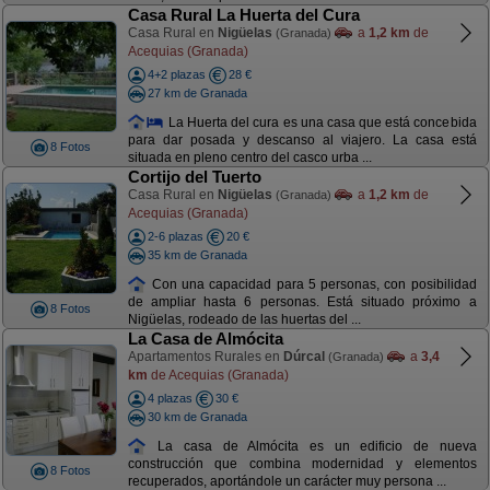
Casa Rural La Huerta del Cura
Casa Rural en
Nigüelas
a
1,2 km
de
(Granada)
Acequias (Granada)
4+2 plazas
28 €
27 km de Granada
La Huerta del cura es una casa que está concebida
para dar posada y descanso al viajero. La casa está
8 Fotos
situada en pleno centro del casco urba ...
Cortijo del Tuerto
Casa Rural en
Nigüelas
a
1,2 km
de
(Granada)
Acequias (Granada)
2-6 plazas
20 €
35 km de Granada
Con una capacidad para 5 personas, con posibilidad
de ampliar hasta 6 personas. Está situado próximo a
8 Fotos
Nigüelas, rodeado de las huertas del ...
La Casa de Almócita
Apartamentos Rurales en
Dúrcal
a
3,4
(Granada)
km
de Acequias (Granada)
4 plazas
30 €
30 km de Granada
La casa de Almócita es un edificio de nueva
construcción que combina modernidad y elementos
8 Fotos
recuperados, aportándole un carácter muy persona ...