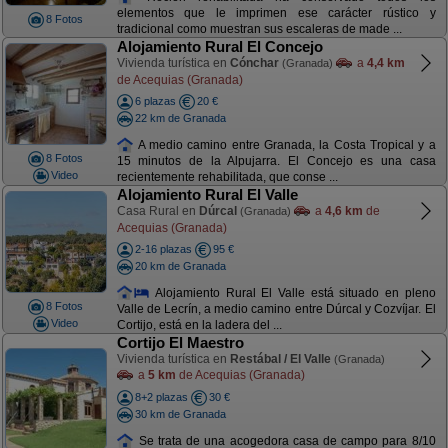
elementos que le imprimen ese carácter rústico y
8 Fotos
tradicional como muestran sus escaleras de made ...
Alojamiento Rural El Concejo
Vivienda turística en
Cónchar
a
4,4 km
(Granada)
de Acequias (Granada)
6 plazas
20 €
22 km de Granada
A medio camino entre Granada, la Costa Tropical y a
8 Fotos
15 minutos de la Alpujarra. El Concejo es una casa
Video
recientemente rehabilitada, que conse ...
Alojamiento Rural El Valle
Casa Rural en
Dúrcal
a
4,6 km
de
(Granada)
Acequias (Granada)
2-16 plazas
95 €
20 km de Granada
Alojamiento Rural El Valle está situado en pleno
8 Fotos
Valle de Lecrín, a medio camino entre Dúrcal y Cozvíjar. El
Video
Cortijo, está en la ladera del ...
Cortijo El Maestro
Vivienda turística en
Restábal / El Valle
(Granada)
a
5 km
de Acequias (Granada)
8+2 plazas
30 €
30 km de Granada
Se trata de una acogedora casa de campo para 8/10