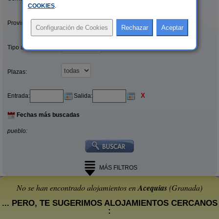
COOKIES
.
Provincias/Islas:
Tipo alquiler:
Plazas:
X
Entrada:
Salida:
Fechas más buscadas
pueblo:
MÁS FILTROS
No se han encontrado alojamientos en
Acequias
(Granada)
... PERO, TE SUGERIMOS ALOJAMIENTOS CERCANOS
: