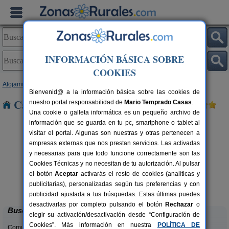
INFORMACIÓN BÁSICA SOBRE
COOKIES
Alojamientos
>
Andalucía
>
Granada
> Cozvijar
Bienvenid@ a la información básica sobre las cookies de
Casas Rurales cerca de Cozvijar
nuestro portal responsabilidad de
Mario Temprado Casas
.
Una cookie o galleta informática es un pequeño archivo de
información que se guarda en tu pc, smartphone o tablet al
visitar el portal. Algunas son nuestras y otras pertenecen a
empresas externas que nos prestan servicios. Las activadas
y necesarias para que todo funcione correctamente son las
Cookies Técnicas y no necesitan de tu autorización. Al pulsar
Casa de Labranza para Turismo
8-14+2 pers.
el botón
Aceptar
activarás el resto de cookies (analíticas y
27 €
Rural
C
rs.
desde
publicitarias), personalizadas según tus preferencias y con
 €
Trasmulas (Granada)
publicidad ajustada a tus búsquedas. Estas últimas puedes
desactivarlas por completo pulsando el botón
Rechazar
o
Buscar
elegir su activación/desactivación desde “Configuración de
Cookies”. Más información en nuestra
POLÍTICA DE
Comunidades: