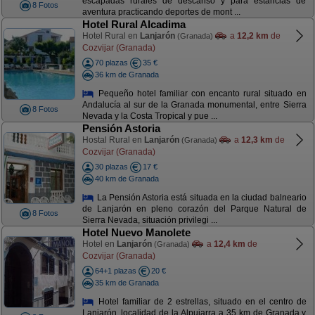
escapadas rurales de descanso y para estancias de
8 Fotos
aventura practicando deportes de mont ...
Hotel Rural Alcadima
Hotel Rural en
Lanjarón
a
12,2 km
de
(Granada)
Cozvijar (Granada)
70 plazas
35 €
36 km de Granada
Pequeño hotel familiar con encanto rural situado en
Andalucía al sur de la Granada monumental, entre Sierra
8 Fotos
Nevada y la Costa Tropical y pue ...
Pensión Astoria
Hostal Rural en
Lanjarón
a
12,3 km
de
(Granada)
Cozvijar (Granada)
30 plazas
17 €
40 km de Granada
La Pensión Astoria está situada en la ciudad balneario
de Lanjarón en pleno corazón del Parque Natural de
8 Fotos
Sierra Nevada, situación privilegi ...
Hotel Nuevo Manolete
Hotel en
Lanjarón
a
12,4 km
de
(Granada)
Cozvijar (Granada)
64+1 plazas
20 €
35 km de Granada
Hotel familiar de 2 estrellas, situado en el centro de
Lanjarón, localidad de la Alpujarra a 35 km de Granada y