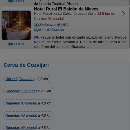
8 Fotos
de la costa Tropical. Dispon ...
Hotel Rural El Balcón de Nieves
Hotel Rural en
La Zubia
a
12,5 km
de
(Granada)
Cozvijar (Granada)
20+5 plazas
35 €
9 km de Granada
Pequeño hotel con encanto situado en pleno Parque
Natural de Sierra Nevada a 1250 m de altitud, pero a tan
8 Fotos
sólo 9 km del centro de Granada. ...
Cerca de Cozvijar:
Dúrcal
(Granada)
a 2,3 km
Conchar
(Granada)
a 2,6 km
Niguelas
(Granada)
a 4,8 km
Nigüelas
(Granada)
a 4,8 km
Nigselas
(Granada)
a 4,8 km