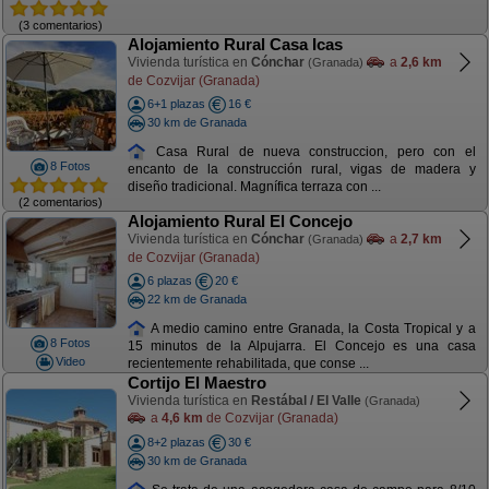
(3 comentarios)
Alojamiento Rural Casa Icas
Vivienda turística en
Cónchar
a
2,6 km
(Granada)
de Cozvijar (Granada)
6+1 plazas
16 €
30 km de Granada
Casa Rural de nueva construccion, pero con el
8 Fotos
encanto de la construcción rural, vigas de madera y
diseño tradicional. Magnífica terraza con ...
(2 comentarios)
Alojamiento Rural El Concejo
Vivienda turística en
Cónchar
a
2,7 km
(Granada)
de Cozvijar (Granada)
6 plazas
20 €
22 km de Granada
A medio camino entre Granada, la Costa Tropical y a
8 Fotos
15 minutos de la Alpujarra. El Concejo es una casa
Video
recientemente rehabilitada, que conse ...
Cortijo El Maestro
Vivienda turística en
Restábal / El Valle
(Granada)
a
4,6 km
de Cozvijar (Granada)
8+2 plazas
30 €
30 km de Granada