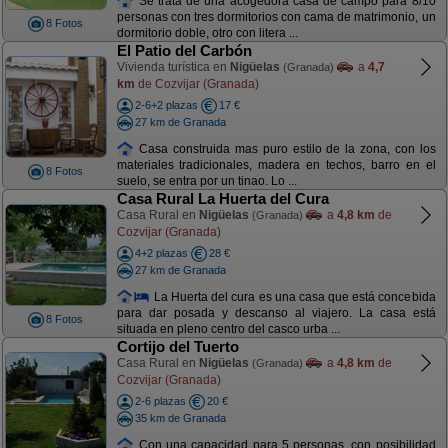
Se trata de una acogedora casa de campo para 8/10
personas con tres dormitorios con cama de matrimonio, un
8 Fotos
dormitorio doble, otro con litera ...
El Patio del Carbón
Vivienda turística en
Nigüelas
a
4,7
(Granada)
km
de Cozvijar (Granada)
2-6+2 plazas
17 €
27 km de Granada
Casa construida mas puro estilo de la zona, con los
materiales tradicionales, madera en techos, barro en el
8 Fotos
suelo, se entra por un tinao. Lo ...
Casa Rural La Huerta del Cura
Casa Rural en
Nigüelas
a
4,8 km
de
(Granada)
Cozvijar (Granada)
4+2 plazas
28 €
27 km de Granada
La Huerta del cura es una casa que está concebida
para dar posada y descanso al viajero. La casa está
8 Fotos
situada en pleno centro del casco urba ...
Cortijo del Tuerto
Casa Rural en
Nigüelas
a
4,8 km
de
(Granada)
Cozvijar (Granada)
2-6 plazas
20 €
35 km de Granada
Con una capacidad para 5 personas, con posibilidad