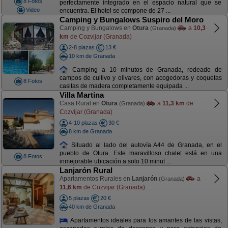
8 Fotos
perfectamente integrado en el espacio natural que se
Video
encuentra. El hotel se compone de 27 ...
Camping y Bungalows Suspiro del Moro
Camping y Bungalows en
Otura
a
10,3
(Granada)
km
de Cozvijar (Granada)
2-8 plazas
13 €
10 km de Granada
Camping a 10 minutos de Granada, rodeado de
campos de cultivo y olivares, con acogedoras y coquetas
8 Fotos
casitas de madera completamente equipada ...
Villa Martina
Casa Rural en
Otura
a
11,3 km
de
(Granada)
Cozvijar (Granada)
4-10 plazas
30 €
8 km de Granada
Situado al lado del autovía A44 de Granada, en el
pueblo de Otura. Este maravilloso chalet está en una
8 Fotos
inmejorable ubicación a solo 10 minut ...
Lanjarón Rural
Apartamentos Rurales en
Lanjarón
a
(Granada)
11,6 km
de Cozvijar (Granada)
5 plazas
20 €
40 km de Granada
Apartamentos ideales para los amantes de las vistas,