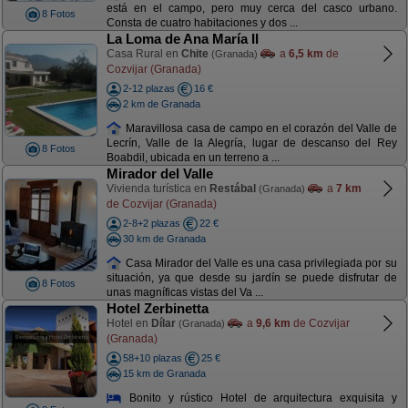
está en el campo, pero muy cerca del casco urbano.
8 Fotos
Consta de cuatro habitaciones y dos ...
La Loma de Ana María II
Casa Rural en
Chite
a
6,5 km
de
(Granada)
Cozvijar (Granada)
2-12 plazas
16 €
2 km de Granada
Maravillosa casa de campo en el corazón del Valle de
Lecrín, Valle de la Alegría, lugar de descanso del Rey
8 Fotos
Boabdil, ubicada en un terreno a ...
Mirador del Valle
Vivienda turística en
Restábal
a
7 km
(Granada)
de Cozvijar (Granada)
2-8+2 plazas
22 €
30 km de Granada
Casa Mirador del Valle es una casa privilegiada por su
situación, ya que desde su jardín se puede disfrutar de
8 Fotos
unas magníficas vistas del Va ...
Hotel Zerbinetta
Hotel en
Dílar
a
9,6 km
de Cozvijar
(Granada)
(Granada)
58+10 plazas
25 €
15 km de Granada
Bonito y rústico Hotel de arquitectura exquisita y