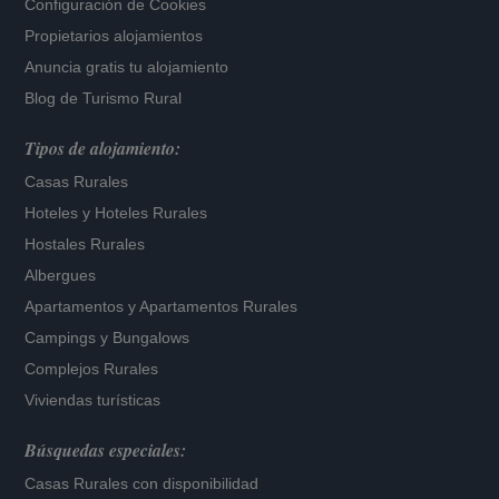
Configuración de Cookies
Propietarios alojamientos
Anuncia gratis tu alojamiento
Blog de Turismo Rural
Tipos de alojamiento:
Casas Rurales
Hoteles
y
Hoteles Rurales
Hostales Rurales
Albergues
Apartamentos
y
Apartamentos Rurales
Campings y Bungalows
Complejos Rurales
Viviendas turísticas
Búsquedas especiales:
Casas Rurales con disponibilidad