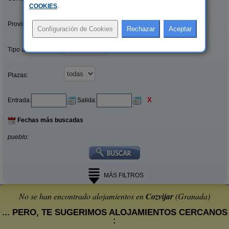
COOKIES
.
Provincias/Islas:
Tipo alquiler:
Plazas:
X
Entrada:
Salida:
Fechas más buscadas
pueblo:
MÁS FILTROS
No se han encontrado alojamientos en
Cozvijar
(Granada)
... PERO, TE SUGERIMOS ALOJAMIENTOS CERCANOS
: