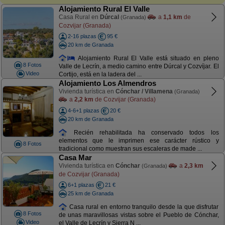
Alojamiento Rural El Valle
Casa Rural en
Dúrcal
a
1,1 km
de
(Granada)
Cozvijar (Granada)
2-16 plazas
95 €
20 km de Granada
Alojamiento Rural El Valle está situado en pleno
8 Fotos
Valle de Lecrín, a medio camino entre Dúrcal y Cozvíjar. El
Video
Cortijo, está en la ladera del ...
Alojamiento Los Almendros
Vivienda turística en
Cónchar / Villamena
(Granada)
a
2,2 km
de Cozvijar (Granada)
4-6+1 plazas
20 €
20 km de Granada
Recién rehabilitada ha conservado todos los
elementos que le imprimen ese carácter rústico y
8 Fotos
tradicional como muestran sus escaleras de made ...
Casa Mar
Vivienda turística en
Cónchar
a
2,3 km
(Granada)
de Cozvijar (Granada)
6+1 plazas
21 €
25 km de Granada
Casa rural en entorno tranquilo desde la que disfrutar
8 Fotos
de unas maravillosas vistas sobre el Pueblo de Cónchar,
Video
el Valle de Lecrín y Sierra N ...