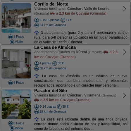
Cortijo del Norte
Vivienda turística en
Cónchar / Valle de Lecrín
a
2,3 km
de Cozvijar (Granada)
(Granada)
2-15+3 plazas
17 €
24 km de Granada
3 apartamentos (para 2 y para 4 personas) y cortijo
8 Fotos
rural para 5-8 personas ubicados en un lugar paradisíaco
Video
en el Valle de Lecrín, Cónchar. ...
La Casa de Almócita
Apartamentos Rurales en
Dúrcal
a
2,3
(Granada)
km
de Cozvijar (Granada)
4 plazas
30 €
30 km de Granada
La casa de Almócita es un edificio de nueva
construcción que combina modernidad y elementos
8 Fotos
recuperados, aportándole un carácter muy persona ...
Parador del Silo
Vivienda turística en
Cónchar / Villamena
(Granada)
a
2,5 km
de Cozvijar (Granada)
6-14 plazas
30 €
29 km de Granada
La casa está ubicada dentro de una finca privada
8 Fotos
cerrada donde podrá disfrutar de paz y tranquilidad, así
Video
como de la belleza del entorno des ...