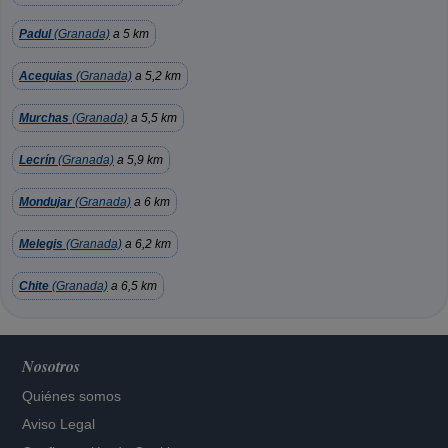
Padul
(Granada)
a 5 km
Acequias
(Granada)
a 5,2 km
Murchas
(Granada)
a 5,5 km
Lecrín
(Granada)
a 5,9 km
Mondujar
(Granada)
a 6 km
Melegis
(Granada)
a 6,2 km
Chite
(Granada)
a 6,5 km
Nosotros
Quiénes somos
Aviso Legal