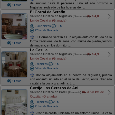
de ampliar hasta 6 personas. Está situado próximo a
8 Fotos
Nigüelas, rodeado de las huertas del ...
El Corral de Serafín
Vivienda turística en
Nigüelas
a
4,8
(Granada)
km
de Cozvijar (Granada)
2-4+2 plazas
16 €
27 km de Granada
El Corral de Serafin es un alojamiento construido de la
forma tradicional de la zona, con muros de piedra, techos
8 Fotos
de madera, en los dormitor ...
La Casilla
Vivienda turística en
Nigüelas
a
4,9
(Granada)
km
de Cozvijar (Granada)
2-9 plazas
18 €
34 km de Granada
Bonito alojamiento en el centro de Nigüelas, pueblo
con encanto situado en el valle de Lecrín, entre Granada
8 Fotos
capital y la costa granadina. L ...
Cortijo Los Cerezos de Ani
Vivienda turística en
Padul
a
5,8 km
de
(Granada)
Cozvijar (Granada)
5-8 plazas
20 €
21 km de Granada
Preciosa casita, ubicada en un entorno único. La casa