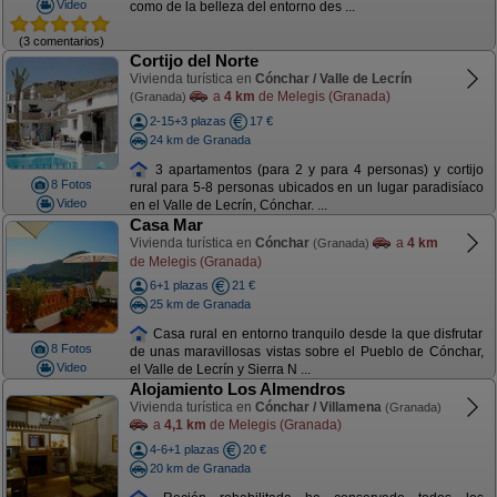
Video
como de la belleza del entorno des ...
(3 comentarios)
Cortijo del Norte
Vivienda turística en
Cónchar / Valle de Lecrín
a
4 km
de Melegis (Granada)
(Granada)
2-15+3 plazas
17 €
24 km de Granada
3 apartamentos (para 2 y para 4 personas) y cortijo
8 Fotos
rural para 5-8 personas ubicados en un lugar paradisíaco
Video
en el Valle de Lecrín, Cónchar. ...
Casa Mar
Vivienda turística en
Cónchar
a
4 km
(Granada)
de Melegis (Granada)
6+1 plazas
21 €
25 km de Granada
Casa rural en entorno tranquilo desde la que disfrutar
8 Fotos
de unas maravillosas vistas sobre el Pueblo de Cónchar,
Video
el Valle de Lecrín y Sierra N ...
Alojamiento Los Almendros
Vivienda turística en
Cónchar / Villamena
(Granada)
a
4,1 km
de Melegis (Granada)
4-6+1 plazas
20 €
20 km de Granada