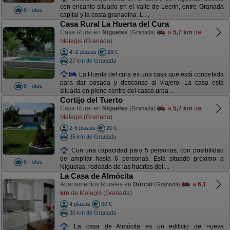
con encanto situado en el valle de Lecrín, entre Granada
8 Fotos
capital y la costa granadina. L ...
Casa Rural La Huerta del Cura
Casa Rural en
Nigüelas
a
5,7 km
de
(Granada)
Melegis (Granada)
4+2 plazas
28 €
27 km de Granada
La Huerta del cura es una casa que está concebida
para dar posada y descanso al viajero. La casa está
8 Fotos
situada en pleno centro del casco urba ...
Cortijo del Tuerto
Casa Rural en
Nigüelas
a
5,7 km
de
(Granada)
Melegis (Granada)
2-6 plazas
20 €
35 km de Granada
Con una capacidad para 5 personas, con posibilidad
de ampliar hasta 6 personas. Está situado próximo a
8 Fotos
Nigüelas, rodeado de las huertas del ...
La Casa de Almócita
Apartamentos Rurales en
Dúrcal
a
6,1
(Granada)
km
de Melegis (Granada)
4 plazas
30 €
30 km de Granada
La casa de Almócita es un edificio de nueva