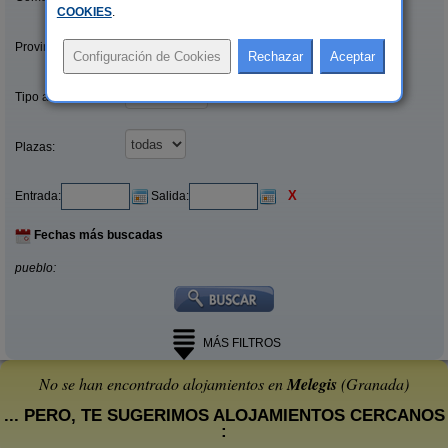
COOKIES
.
Provincias/Islas:
Tipo alquiler:
Plazas:
X
Entrada:
Salida:
Fechas más buscadas
pueblo:
MÁS FILTROS
No se han encontrado alojamientos en
Melegis
(Granada)
... PERO, TE SUGERIMOS ALOJAMIENTOS CERCANOS
: