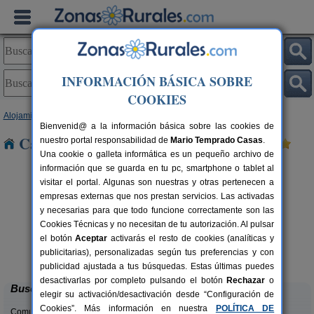
INFORMACIÓN BÁSICA SOBRE
COOKIES
Alojamientos
>
Andalucía
>
Granada
> Melegis
Bienvenid@ a la información básica sobre las cookies de
Casas Rurales cerca de Melegis
nuestro portal responsabilidad de
Mario Temprado Casas
.
Una cookie o galleta informática es un pequeño archivo de
información que se guarda en tu pc, smartphone o tablet al
visitar el portal. Algunas son nuestras y otras pertenecen a
empresas externas que nos prestan servicios. Las activadas
y necesarias para que todo funcione correctamente son las
Cookies Técnicas y no necesitan de tu autorización. Al pulsar
el botón
Aceptar
activarás el resto de cookies (analíticas y
Complejo Rural Balcón de Valor
rs.
2-44+16 pers.
publicitarias), personalizadas según tus preferencias y con
 €
28 €
Válor (Granada)
desde
publicidad ajustada a tus búsquedas. Estas últimas puedes
desactivarlas por completo pulsando el botón
Rechazar
o
Buscar
elegir su activación/desactivación desde “Configuración de
Cookies”. Más información en nuestra
POLÍTICA DE
Comunidades: