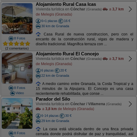
Alojamiento Rural Casa Icas
Vivienda turística en
Cónchar
a
3,7 km
(Granada)
de Melegis (Granada)
6+1 plazas
16 €
30 km de Granada
Casa Rural de nueva construccion, pero con el
8 Fotos
encanto de la construcción rural, vigas de madera y
diseño tradicional. Magnífica terraza con ...
(2 comentarios)
Alojamiento Rural El Concejo
Vivienda turística en
Cónchar
a
3,7 km
(Granada)
de Melegis (Granada)
6 plazas
20 €
22 km de Granada
A medio camino entre Granada, la Costa Tropical y a
8 Fotos
15 minutos de la Alpujarra. El Concejo es una casa
Video
recientemente rehabilitada, que conse ...
Parador del Silo
Vivienda turística en
Cónchar / Villamena
(Granada)
a
3,8 km
de Melegis (Granada)
6-14 plazas
30 €
29 km de Granada
La casa está ubicada dentro de una finca privada
8 Fotos
cerrada donde podrá disfrutar de paz y tranquilidad, así