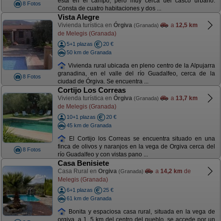
está en el campo, pero muy cerca del casco urbano.
8 Fotos
Consta de cuatro habitaciones y dos ...
Vista Alegre
Vivienda turística en
Órgiva
a
12,5 km
(Granada)
de Melegis (Granada)
5+1 plazas
20 €
50 km de Granada
Vivienda rural ubicada en pleno centro de la Alpujarra
granadina, en el valle del río Guadalfeo, cerca de la
8 Fotos
ciudad de Órgiva. Se encuentra ...
Cortijo Los Correas
Vivienda turística en
Órgiva
a
13,7 km
(Granada)
de Melegis (Granada)
10+1 plazas
20 €
45 km de Granada
El Cortijo los Correas se encuentra situado en una
finca de olivos y naranjos en la vega de Orgiva cerca del
8 Fotos
río Guadalfeo y con vistas pano ...
Casa Benisiete
Casa Rural en
Orgiva
a
14,2 km
de
(Granada)
Melegis (Granada)
6+1 plazas
25 €
61 km de Granada
Bonita y espaciosa casa rural, situada en la vega de
orgiva, a 1, 5 km del centro del pueblo, se accede por un