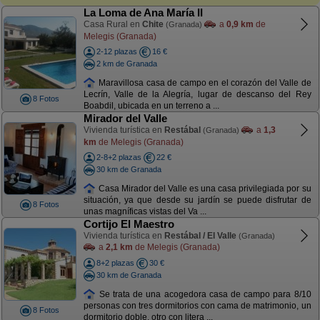
La Loma de Ana María II
Casa Rural en
Chite
a
0,9 km
de
(Granada)
Melegis (Granada)
2-12 plazas
16 €
2 km de Granada
Maravillosa casa de campo en el corazón del Valle de
Lecrín, Valle de la Alegría, lugar de descanso del Rey
8 Fotos
Boabdil, ubicada en un terreno a ...
Mirador del Valle
Vivienda turística en
Restábal
a
1,3
(Granada)
km
de Melegis (Granada)
2-8+2 plazas
22 €
30 km de Granada
Casa Mirador del Valle es una casa privilegiada por su
situación, ya que desde su jardín se puede disfrutar de
8 Fotos
unas magníficas vistas del Va ...
Cortijo El Maestro
Vivienda turística en
Restábal / El Valle
(Granada)
a
2,1 km
de Melegis (Granada)
8+2 plazas
30 €
30 km de Granada
Se trata de una acogedora casa de campo para 8/10
personas con tres dormitorios con cama de matrimonio, un
8 Fotos
dormitorio doble, otro con litera ...