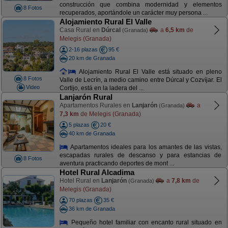
construcción que combina modernidad y elementos
8 Fotos
recuperados, aportándole un carácter muy persona ...
Alojamiento Rural El Valle
Casa Rural en
Dúrcal
a
6,5 km
de
(Granada)
Melegis (Granada)
2-16 plazas
95 €
20 km de Granada
Alojamiento Rural El Valle está situado en pleno
8 Fotos
Valle de Lecrín, a medio camino entre Dúrcal y Cozvíjar. El
Video
Cortijo, está en la ladera del ...
Lanjarón Rural
Apartamentos Rurales en
Lanjarón
a
(Granada)
7,3 km
de Melegis (Granada)
5 plazas
20 €
40 km de Granada
Apartamentos ideales para los amantes de las vistas,
escapadas rurales de descanso y para estancias de
8 Fotos
aventura practicando deportes de mont ...
Hotel Rural Alcadima
Hotel Rural en
Lanjarón
a
7,8 km
de
(Granada)
Melegis (Granada)
70 plazas
35 €
36 km de Granada
Pequeño hotel familiar con encanto rural situado en