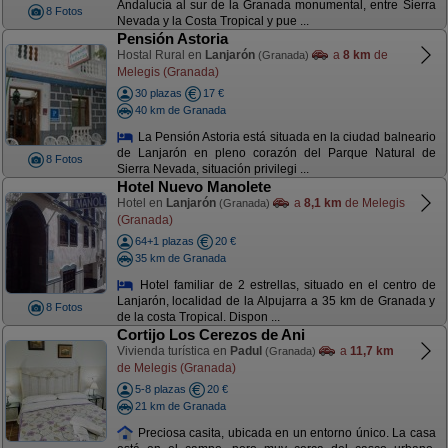
Andalucía al sur de la Granada monumental, entre Sierra
8 Fotos
Nevada y la Costa Tropical y pue ...
Pensión Astoria
Hostal Rural en
Lanjarón
a
8 km
de
(Granada)
Melegis (Granada)
30 plazas
17 €
40 km de Granada
La Pensión Astoria está situada en la ciudad balneario
de Lanjarón en pleno corazón del Parque Natural de
8 Fotos
Sierra Nevada, situación privilegi ...
Hotel Nuevo Manolete
Hotel en
Lanjarón
a
8,1 km
de Melegis
(Granada)
(Granada)
64+1 plazas
20 €
35 km de Granada
Hotel familiar de 2 estrellas, situado en el centro de
Lanjarón, localidad de la Alpujarra a 35 km de Granada y
8 Fotos
de la costa Tropical. Dispon ...
Cortijo Los Cerezos de Ani
Vivienda turística en
Padul
a
11,7 km
(Granada)
de Melegis (Granada)
5-8 plazas
20 €
21 km de Granada
Preciosa casita, ubicada en un entorno único. La casa