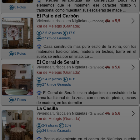
Recién rehabilitada ha conservado todos los
elementos que le imprimen ese carácter rústico y
8 Fotos
tradicional como muestran sus escaleras de made ...
El Patio del Carbón
Vivienda turística en
Nigüelas
a
5,5
(Granada)
km
de Melegis (Granada)
2-6+2 plazas
17 €
27 km de Granada
Casa construida mas puro estilo de la zona, con los
materiales tradicionales, madera en techos, barro en el
8 Fotos
suelo, se entra por un tinao. Lo ...
El Corral de Serafín
Vivienda turística en
Nigüelas
a
5,6
(Granada)
km
de Melegis (Granada)
2-4+2 plazas
16 €
27 km de Granada
El Corral de Serafin es un alojamiento construido de la
forma tradicional de la zona, con muros de piedra, techos
8 Fotos
de madera, en los dormitor ...
La Casilla
Vivienda turística en
Nigüelas
a
5,6
(Granada)
km
de Melegis (Granada)
2-9 plazas
18 €
34 km de Granada
Bonito alojamiento en el centro de Nigüelas, pueblo