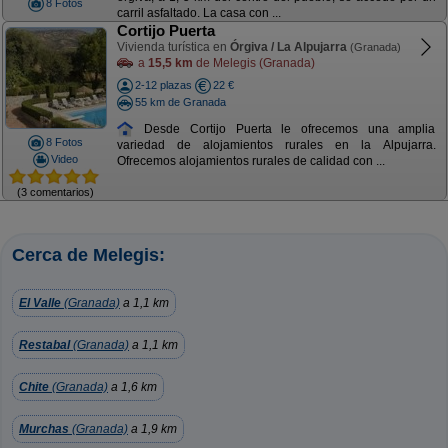
8 Fotos
carril asfaltado. La casa con ...
Cortijo Puerta
Vivienda turística en
Órgiva / La Alpujarra
(Granada)
a
15,5 km
de Melegis (Granada)
2-12 plazas
22 €
55 km de Granada
Desde Cortijo Puerta le ofrecemos una amplia
8 Fotos
variedad de alojamientos rurales en la Alpujarra.
Video
Ofrecemos alojamientos rurales de calidad con ...
(3 comentarios)
Cerca de Melegis:
El Valle
(Granada)
a 1,1 km
Restabal
(Granada)
a 1,1 km
Chite
(Granada)
a 1,6 km
Murchas
(Granada)
a 1,9 km