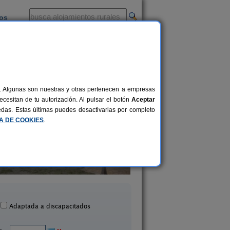
ios
-
al. Algunas son nuestras y otras pertenecen a empresas
cesitan de tu autorización. Al pulsar el botón
Aceptar
uedas. Estas últimas puedes desactivarlas por completo
CA DE COOKIES
.
Casa El Tío Patricio
Casa Juana Flamenco H
8-14 pers.
19 €
Montillana (Granada)
Gorafe (Granada
desde
Adaptada a discapacitados