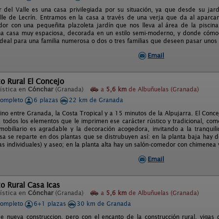
 del Valle es una casa privilegiada por su situación, ya que desde su jar
alle de Lecrí­n. Entramos en la casa a través de una verja que da al aparc
edor con una pequeñita plazoleta jardí­n que nos lleva al área de la piscina 
una casa muy espaciosa, decorada en un estilo semi-moderno, y donde cóm
ideal para una familia numerosa o dos o tres familias que deseen pasar unos 
Email
o Rural El Concejo
ística en
Cónchar
(Granada)
a
5,6 km
de Albuñuelas (Granada)
completo
6 plazas
22 km de Granada
no entre Granada, la Costa Tropical y a 15 minutos de la Alpujarra. El Conce
 todos los elementos que le imprimen ese carácter rústico y tradicional, co
obiliario es agradable y la decoración acogedora, invitando a la tranqui
asa se reparte en dos plantas que se distrubuyen así: en la planta baja hay d
s individuales) y aseo; en la planta alta hay un salón-comedor con chimenea y
Email
o Rural Casa Icas
ística en
Cónchar
(Granada)
a
5,6 km
de Albuñuelas (Granada)
completo
6+1 plazas
30 km de Granada
e nueva construccion, pero con el encanto de la construcción rural, vigas 