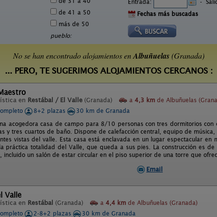
de 31 a 40
Entrada:
-
Sal
de 41 a 50
Fechas más buscadas
más de 50
pueblo:
No se han encontrado alojamientos en
Albuñuelas
(Granada)
... PERO, TE SUGERIMOS ALOJAMIENTOS CERCANOS :
 Maestro
ística en
Restábal / El Valle
(Granada)
a
4,3 km
de Albuñuelas (Gran
completo
8+2 plazas
30 km de Granada
una acogedora casa de campo para 8/10 personas con tres dormitorios con 
ras y tres cuartos de baño. Dispone de calefacción central, equipo de música,
ntes vistas del valle. Esta casa está enclavada en un lugar espectacular en
 la práctica totalidad del Valle, que queda a sus pies. La construcción es d
a, incluido un salón de estar circular en el piso superior de una torre que ofre
Email
l Valle
ística en
Restábal
(Granada)
a
4,4 km
de Albuñuelas (Granada)
completo
2-8+2 plazas
30 km de Granada