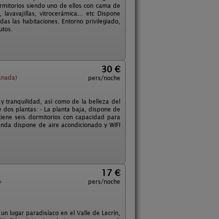
ormitorios siendo uno de ellos con cama de
vavajillas, vitrocerámica... etc Dispone
as las habitaciones. Entorno privilegiado,
utos.
30 €
anada)
pers/noche
 tranquilidad, así como de la belleza del
e dos plantas: - La planta baja, dispone de
tiene seis dormitorios con capacidad para
nda dispone de aire acondicionado y WIFI
17 €
s
pers/noche
n lugar paradisíaco en el Valle de Lecrín,