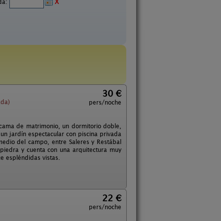
ida:
X
30 €
ada)
pers/noche
cama de matrimonio, un dormitorio doble,
 un jardín espectacular con piscina privada
 medio del campo, entre Saleres y Restábal
e piedra y cuenta con una arquitectura muy
ce espléndidas vistas.
22 €
pers/noche