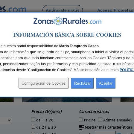
Anúnciate gratis
Acceso Propietar
Busca por pueblo
INFORMACIÓN BÁSICA SOBRE COOKIES
uelas
de Albuñuelas
de nuestro portal responsabilidad de
Mario Temprado Casas
.
o de información que se guarda en tu pc, smartphone o tablet al visitar el port
ecesarias para que todo funcione correctamente son las Cookies Técnicas y no ne
rias), personalizadas según tus preferencias y con publicidad ajustada a tus búsq
sactivación desde “Configuración de Cookies”. Más información en nuestra
POLÍTI
Casa de Labranza para Turismo
8-14+2 pers.
27 €
Rural
6 pers.
desde
28 €
Trasmulas (Granada)
e
Precio (€/pers)
Características
de 1 a 20
Piscina
Admite animales
de 21 a 30
Mostrar más características