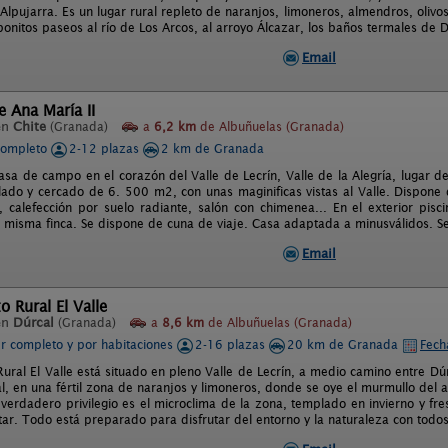
Alpujarra. Es un lugar rural repleto de naranjos, limoneros, almendros, olivo
nitos paseos al río de Los Arcos, al arroyo Álcazar, los baños termales de Dú
Email
 Ana María II
en
Chite
(Granada)
a
6,2 km
de Albuñuelas (Granada)
completo
2-12 plazas
2 km de Granada
casa de campo en el corazón del Valle de Lecrín, Valle de la Alegría, lugar 
lado y cercado de 6. 500 m2, con unas maginificas vistas al Valle. Dispone
 calefección por suelo radiante, salón con chimenea... En el exterior pis
a misma finca. Se dispone de cuna de viaje. Casa adaptada a minusválidos. S
Email
o Rural El Valle
en
Dúrcal
(Granada)
a
8,6 km
de Albuñuelas (Granada)
er completo y por habitaciones
2-16 plazas
20 km de Granada
Fech
ural El Valle está situado en pleno Valle de Lecrín, a medio camino entre Dúrc
l, en una fértil zona de naranjos y limoneros, donde se oye el murmullo del ag
 verdadero privilegio es el microclima de la zona, templado en invierno y fr
tar. Todo está preparado para disfrutar del entorno y la naturaleza con todos