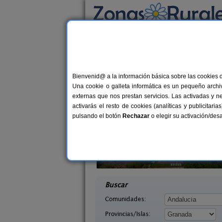
Busca por alojamiento
Alojamientos
>
Andalucía
>
Granada
> Albuñ
Casas Rurales cerca 
Bienvenid@ a la información básica sobre las cookies 
Una cookie o galleta informática es un pequeño archiv
externas que nos prestan servicios. Las activadas y n
activarás el resto de cookies (analíticas y publicita
pulsando el botón
Rechazar
o elegir su activación/de
tarra Andaluza
Complejo Rural Balcón de Valor
14+1 pers.
2-44+1
30 €
ada)
Válor (Granada)
desde
desd
Buscar
Comunidades:
Provincias/Islas: