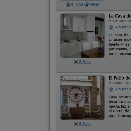
8 Fotos
Video
La Casa d
Apartament
Alquiler 
La casa de 
carácter muy
fuente y las
patrimonio, 
otros recurso
8 Fotos
El Patio d
Vivienda tur
Alquiler 
Casa constru
tinao. Lo que
mucha luz en 
al Corral de
otra, la ocu
8 Fotos