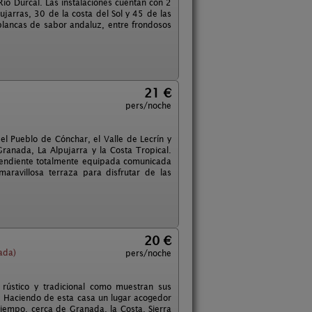
Río Dúrcal. Las instalaciones cuentan con 2
ujarras, 30 de la costa del Sol y 45 de las
blancas de sabor andaluz, entre frondosos
21 €
pers/noche
el Pueblo de Cónchar, el Valle de Lecrín y
ranada, La Alpujarra y la Costa Tropical.
pendiente totalmente equipada comunicada
ravillosa terraza para disfrutar de las
20 €
ada)
pers/noche
rústico y tradicional como muestran sus
o. Haciendo de esta casa un lugar acogedor
iempo, cerca de Granada, la Costa, Sierra