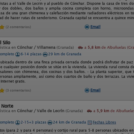
vistas a el Valle de Lecrin y al pueblo de Cónchar. Dispone la casa de tres d
 dos dobles, dos baños y amplia cocina completa con horno, microondas, la
sa de una gran chimenea y calefacción mediante radiadores eléctricos en tod
dad de hacer rutas de senderismo. Granada capital se encuentra a quince min
Email
(2 comentarios)
 Silo
ística en
Cónchar / Villamena
(Granada)
a
5,8 km
de Albuñuelas (Gr
completo
6-14 plazas
29 km de Granada
 ubicada dentro de una finca privada cerrada donde podrá disfrutar de paz y
 cualquier posición donde se sitúe en la vivienda. La vivienda rural consta d
salones con chimenea, dos cocinas y dos baños. - La planta superior, que 
rsonas ampliamente, así como dos cuartos de baño y dos terrazas. La vivie
Internet gratis.
Email
(3 comentarios)
l Norte
ística en
Cónchar / Valle de Lecrín
(Granada)
a
5,9 km
de Albuñuela
completo
2-15+3 plazas
24 km de Granada
Fechas Libres
os (para 2 y para 4 personas) y cortijo rural para 5-8 personas ubicados en u