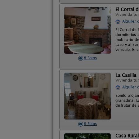
El Corral d
Vivienda tur
Alquiler 
El Corral de
dormitorios 
mobiliario d
caso y al se
vehículo. El 
8 Fotos
La Casilla
Vivienda tur
Alquiler 
Bonito aloja
granadina. L
disfrutar de 
8 Fotos
Casa Rural