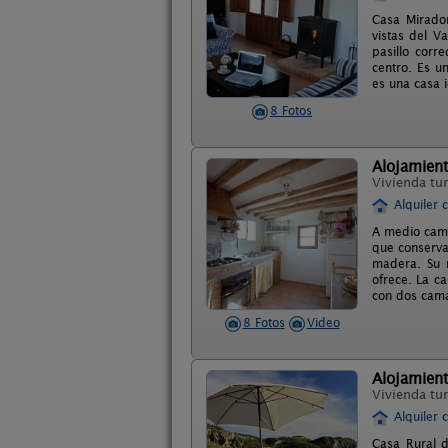
Casa Mirador
vistas del V
pasillo corr
centro. Es 
es una casa 
8 Fotos
Alojamient
Vivienda tur
Alquiler 
A medio cami
que conserva
madera. Su m
ofrece. La c
con dos cama
8 Fotos
Video
Alojamient
Vivienda tur
Alquiler 
Casa Rural d