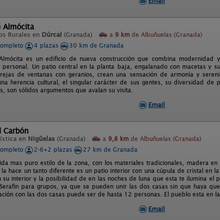
Email
e Almócita
os Rurales en
Dúrcal
(Granada)
a
9 km
de Albuñuelas (Granada)
completo
4 plazas
30 km de Granada
Almócita es un edificio de nueva construcción que combina modernidad 
 personal. Un patio central en la planta baja, engalanado con macetas y s
 rejas de ventanas con geranios, crean una sensación de armonía y serenid
una herencia cultural, el singular carácter de sus gentes, su diversidad de 
s, son sólidos argumentos que avalan su visita.
Email
el Carbón
ística en
Nigüelas
(Granada)
a
9,8 km
de Albuñuelas (Granada)
completo
2-6+2 plazas
27 km de Granada
ida mas puro estilo de la zona, con los materiales tradicionales, madera en 
 la hace un tanto diferente es un patio interior con una cúpula de cristal en 
su interior y la posibilidad de en las noches de luna que esta te ilumina el pat
 Serafin para grupos, ya que se pueden unir las dos casas sin que haya que 
pación con las dos casas puede ser de hasta 12 personas. El pueblo esta en l
Email