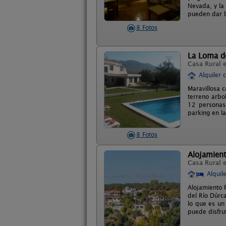
Nevada, y la 
pueden dar bo
8 Fotos
La Loma de
Casa Rural 
Alquiler 
Maravillosa 
terreno arbo
12 personas,
parking en l
8 Fotos
Alojamient
Casa Rural 
Alquil
Alojamiento R
del Río Dúrca
lo que es un
puede disfru