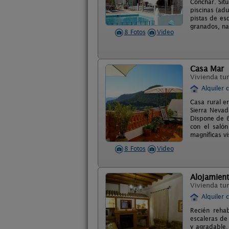
Cónchar. Situ
piscinas (adu
pistas de es
granados, na
8 Fotos
Video
Casa Mar
Vivienda tur
Alquiler 
Casa rural e
Sierra Nevad
Dispone de 6
con el saló
magníficas vi
8 Fotos
Video
Alojamien
Vivienda tur
Alquiler 
Recién rehab
escaleras de
y agradable.