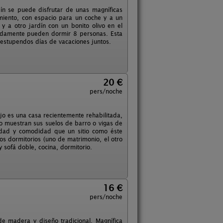
dín se puede disfrutar de unas magníficas
amiento, con espacio para un coche y a un
y a otro jardí­n con un bonito olivo en el
odamente pueden dormir 8 personas. Esta
estupendos dí­as de vacaciones juntos.
20 €
pers/noche
jo es una casa recientemente rehabilitada,
mo muestran sus suelos de barro o vigas de
lidad y comodidad que un sitio como éste
os dormitorios (uno de matrimonio, el otro
 sofá doble, cocina, dormitorio.
16 €
pers/noche
de madera y diseño tradicional. Magnífica