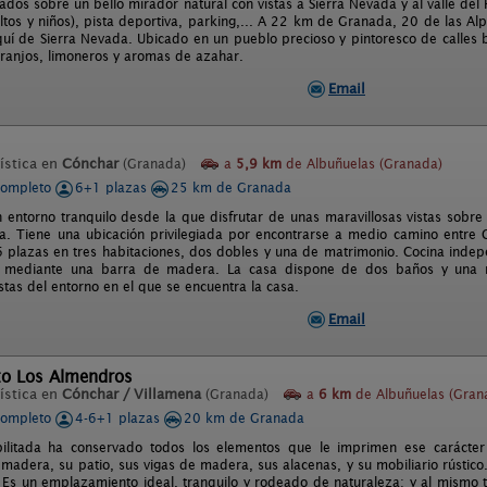
ados sobre un bello mirador natural con vistas a Sierra Nevada y al valle del 
ltos y niños), pista deportiva, parking,... A 22 km de Granada, 20 de las Alp
quí de Sierra Nevada. Ubicado en un pueblo precioso y pintoresco de calles 
ranjos, limoneros y aromas de azahar.
Email
ística en
Cónchar
(Granada)
a
5,9 km
de Albuñuelas (Granada)
completo
6+1 plazas
25 km de Granada
n entorno tranquilo desde la que disfrutar de unas maravillosas vistas sobre 
a. Tiene una ubicación privilegiada por encontrarse a medio camino entre G
 plazas en tres habitaciones, dos dobles y una de matrimonio. Cocina inde
n mediante una barra de madera. La casa dispone de dos baños y una ma
stas del entorno en el que se encuentra la casa.
Email
to Los Almendros
ística en
Cónchar / Villamena
(Granada)
a
6 km
de Albuñuelas (Gran
completo
4-6+1 plazas
20 km de Granada
ilitada ha conservado todos los elementos que le imprimen ese carácter 
 madera, su patio, sus vigas de madera, sus alacenas, y su mobiliario rústic
 Es un emplazamiento ideal, tranquilo y rodeado de naturaleza; y al mismo t