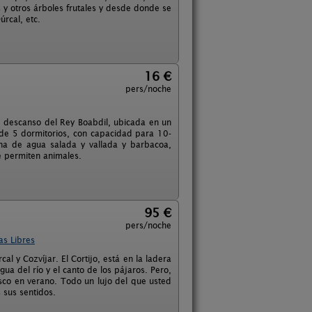
s y otros árboles frutales y desde donde se
rcal, etc.
16 €
pers/noche
de descanso del Rey Boabdil, ubicada en un
 de 5 dormitorios, con capacidad para 10-
cina de agua salada y vallada y barbacoa,
e permiten animales.
95 €
pers/noche
as Libres
al y Cozvíjar. El Cortijo, está en la ladera
ua del río y el canto de los pájaros. Pero,
esco en verano. Todo un lujo del que usted
 sus sentidos.