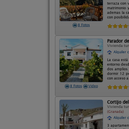
terraza con 
matrimonio y
ademas la ca
con posibili
8 Fotos
Parador del
Vivienda tur
Alquiler 
La casa está
entorno desde
dos amplios 
dormir 12 pe
con acceso a 
8 Fotos
Video
Cortijo de
Vivienda tur
(Granada)
Alquiler 
3 apartament