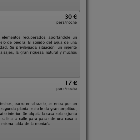
30 €
pers/noche
y elementos recuperados, aportándole un
uelo de piedra. El sonido del agua de una
ad. Su privilegiada situación, un ingente
paisajes, la gran riqueza natural y muchos
17 €
pers/noche
techos, barro en el suelo, se entra por un
la segunda planta, esto le da gran amplitud,
io interior. Se alquila la casa sola o junto
salir a la calle para pasar de una casa a
a misma falda de la montaña.