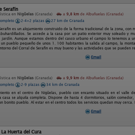
e Serafín
ística en
Nigüelas
(Granada)
a
9,8 km
de Albuñuelas (Granada)
completo
2-4+2 plazas
27 km de Granada
 Serafin es un alojamiento construido de la forma tradicional de la zona, con
abuhardillados. Se accede a la casa por un patio exterior muy soleado y muy
e jardín. Aunque estamos dentro del casco urbano el campo lo tenemos a un
r un pueblo pequeño de unos 1. 100 habitantes la salida al campo, la monta
entorno del Corral de Serafin es muy bueno y las actividades que se pueden re
Email
ística en
Nigüelas
(Granada)
a
9,9 km
de Albuñuelas (Granada)
completo
2-9 plazas
34 km de Granada
miento en el centro de Nigüelas, pueblo con encanto situado en el valle de
a casa se alquila completa. Dispone de hasta 4 dormitorios, salón comedor,
un bonito pueblo. Al estar en el centro todos los servicios quedan muy cerca.
Email
 La Huerta del Cura