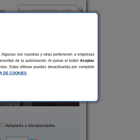
ios
-
al. Algunas son nuestras y otras pertenecen a empresas
cesitan de tu autorización. Al pulsar el botón
Aceptar
uedas. Estas últimas puedes desactivarlas por completo
CA DE COOKIES
.
a Rural El Molino del Serio
Casa del Olivo
6-22+2 pers.
30 €
Cañamares (Guadalajara)
Trijueque (Guadalaj
desde
Adaptada a discapacitados