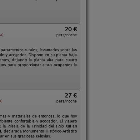
20 €
a)
pers/noche
apartamentos rurales, levantados sobre las
le y acogedor. Dispone en su planta baja
antes, dejando la planta alta para cuatro
stos para proporcionar a sus ocupantes la
27 €
a)
pers/noche
ormas y materiales de entonces, lo que hoy
ente confortable y acogedor. El viajero
a Iglesia de la Trinidad del siglo XIII en
I, declarada Monumento Histórico-Artístico
ar en sus graciosas celosías.