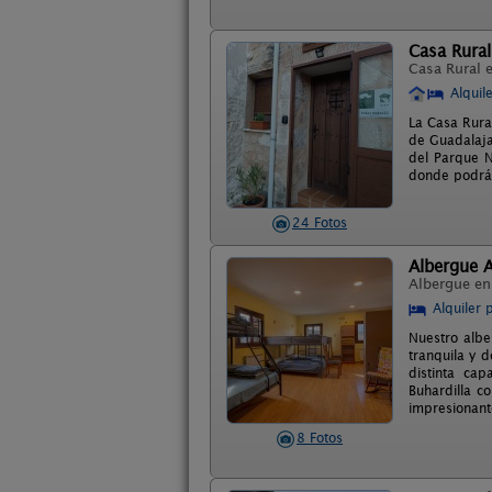
Casa Rural
Casa Rural 
Alquil
La Casa Rura
de Guadalajar
del Parque N
donde podrás
24 Fotos
Albergue 
Albergue e
Alquiler 
Nuestro albe
tranquila y 
distinta ca
Buhardilla c
impresionant
8 Fotos