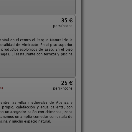
35 €
pers/noche
pital en el centro el Parque Natural de la
ocalidad de Almiruete. En el piso superior
, productos ecológicos de aseo. En el piso
jes. El restaurante con terraza y piscina
25 €
a)
pers/noche
entre las villas medievales de Atienza y
 propio, calefacción y agua caliente, con
on un acogedor salón con chimenea, zona
ás tenemos un amplio comedor con estufa de
iscina y mucho espacio natural.