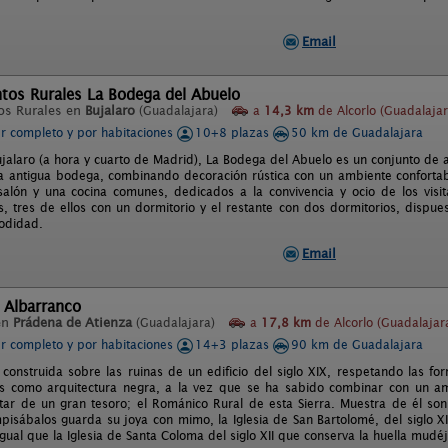
Email
tos Rurales La Bodega del Abuelo
os Rurales en
Bujalaro
(Guadalajara)
a
14,3 km
de Alcorlo (Guadalajar
er completo y por habitaciones
10+8 plazas
50 km de Guadalajara
ujalaro (a hora y cuarto de Madrid), La Bodega del Abuelo es un conjunto de 
a antigua bodega, combinando decoración rústica con un ambiente confortab
alón y una cocina comunes, dedicados a la convivencia y ocio de los visit
, tres de ellos con un dormitorio y el restante con dos dormitorios, dispue
odidad.
Email
 Albarranco
en
Prádena de Atienza
(Guadalajara)
a
17,8 km
de Alcorlo (Guadalajar
er completo y por habitaciones
14+3 plazas
90 km de Guadalajara
 construida sobre las ruinas de un edificio del siglo XIX, respetando las f
como arquitectura negra, a la vez que se ha sabido combinar con un ambi
tar de un gran tesoro; el Románico Rural de esta Sierra. Muestra de él son; l
pisábalos guarda su joya con mimo, la Iglesia de San Bartolomé, del siglo XI
gual que la Iglesia de Santa Coloma del siglo XII que conserva la huella mudéj