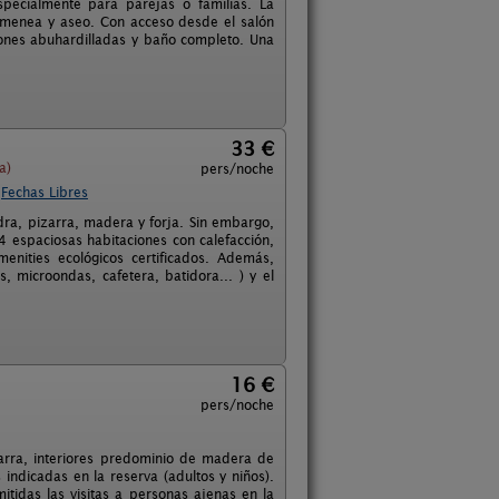
ecialmente para parejas o familias. La
himenea y aseo. Con acceso desde el salón
iones abuhardilladas y baño completo. Una
33 €
a)
pers/noche
Fechas Libres
edra, pizarra, madera y forja. Sin embargo,
4 espaciosas habitaciones con calefacción,
nities ecológicos certificados. Además,
, microondas, cafetera, batidora... ) y el
16 €
pers/noche
zarra, interiores predominio de madera de
ndicadas en la reserva (adultos y niños).
tidas las visitas a personas ajenas en la