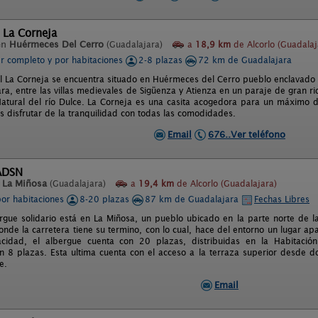
 La Corneja
en
Huérmeces Del Cerro
(Guadalajara)
a
18,9 km
de Alcorlo (Guadalaj
er completo y por habitaciones
2-8 plazas
72 km de Guadalajara
l La Corneja se encuentra situado en Huérmeces del Cerro pueblo enclavado en 
a, entre las villas medievales de Sigüenza y Atienza en un paraje de gran ri
atural del río Dulce. La Corneja es una casita acogedora para un máximo de
 disfrutar de la tranquilidad con todas las comodidades.
Email
676..Ver teléfono
ADSN
n
La Miñosa
(Guadalajara)
a
19,4 km
de Alcorlo (Guadalajara)
por habitaciones
8-20 plazas
87 km de Guadalajara
Fechas Libres
rgue solidario está en La Miñosa, un pueblo ubicado en la parte norte de l
donde la carretera tiene su termino, con lo cual, hace del entorno un lugar a
pacidad, el albergue cuenta con 20 plazas, distribuidas en la Habitació
on 8 plazas. Esta ultima cuenta con el acceso a la terraza superior desde 
e.
Email