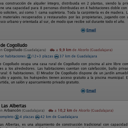
a construcción de alquiler íntegro, distribuida en 2 plantas, siendo la p
ene una capacidad para 8 personas distribuidas en 4 habitaciones doble con 
lo soliciten, así como 1 cama supletoria. Toda la carpintería es de madera. 
 materiales recuperados y restaurados por las propietarias, jugando con
asco urbano y orientada al sur, de modo que recibe sol durante todo el año.
Email
 de Cogolludo
en
Cogolludo
(Guadalajara)
a
9,9 km
de Alcorlo (Guadalajara)
por habitaciones
12+3 plazas
37 km de Guadalajara
e Cogolludo ocupa una casa rural de Cogolludo con piscina al aire libre com
es a los alrededores. Las habitaciones cuentan con calefacción, baño priv
ural: 6 habitaciones. El Mirador De Cogolludo dispone de un jardín amue
julio y agosto, los huéspedes tienen acceso gratuito a la piscina municipal.
rtida, un salón y aparcamiento privado gratuito.
Email
 Las Albertas
en
Arbancón
(Guadalajara)
a
10,2 km
de Alcorlo (Guadalajara)
completo
4 plazas
42 km de Guadalajara
as Albertas, es una alojamiento de construcción tradicional con capacida