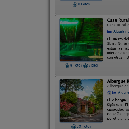
8 Fotos
Casa Rural
Casa Rural 
Alquiler 
El Huerto de
Sierra Norte
están las ha
inferior dis
son otras in
8 Fotos
Video
Albergue R
Albergue e
Alquil
El Albergue 
Sigüenza. El
capacidad p
de sofás, eq
pellet y aire
50 Fotos