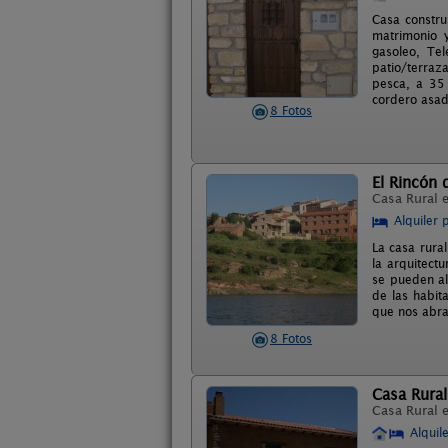
Casa constr
matrimonio 
gasoleo, Tel
patio/terraz
pesca, a 35 
cordero asad
8 Fotos
El Rincón 
Casa Rural 
Alquiler 
La casa rura
la arquitect
se pueden al
de las habit
que nos abraz
8 Fotos
Casa Rural
Casa Rural 
Alquil