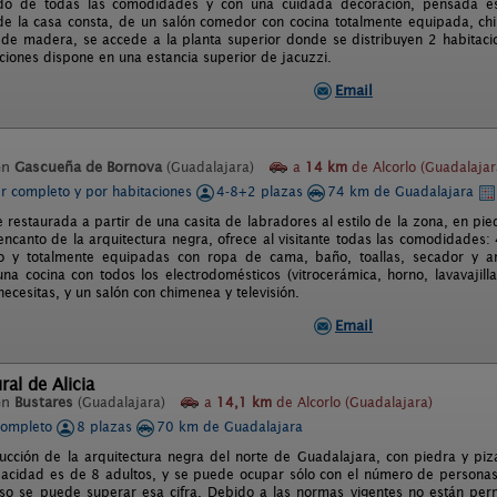
do de todas las comodidades y con una cuidada decoración, pensada esp
 de la casa consta, de un salón comedor con cocina totalmente equipada, c
 de madera, se accede a la planta superior donde se distribuyen 2 habitac
aciones dispone en una estancia superior de jacuzzi.
Email
en
Gascueña de Bornova
(Guadalajara)
a
14 km
de Alcorlo (Guadalajar
er completo y por habitaciones
4-8+2 plazas
74 km de Guadalajara
 restaurada a partir de una casita de labradores al estilo de la zona, en pi
ncanto de la arquitectura negra, ofrece al visitante todas las comodidades: 
o y totalmente equipadas con ropa de cama, baño, toallas, secador y ame
na cocina con todos los electrodomésticos (vitrocerámica, horno, lavavajillas
ecesitas, y un salón con chimenea y televisión.
Email
ral de Alicia
en
Bustares
(Guadalajara)
a
14,1 km
de Alcorlo (Guadalajara)
completo
8 plazas
70 km de Guadalajara
rucción de la arquitectura negra del norte de Guadalajara, con piedra y pi
pacidad es de 8 adultos, y se puede ocupar sólo con el número de personas i
so se puede superar esa cifra. Debido a las normas vigentes no están permi