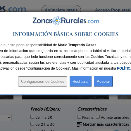
Anúnciate gratis
Acceso Propietar
Busca por pueblo
INFORMACIÓN BÁSICA SOBRE COOKIES
jara
> Alcorlo
de Alcorlo
de nuestro portal responsabilidad de
Mario Temprado Casas
.
o de información que se guarda en tu pc, smartphone o tablet al visitar el port
ecesarias para que todo funcione correctamente son las Cookies Técnicas y no ne
rias), personalizadas según tus preferencias y con publicidad ajustada a tus búsq
sactivación desde “Configuración de Cookies”. Más información en nuestra
POLÍTI
Casa Rural La Corneja
Cas
5 pers.
2-8 pers.
17 €
27 €
Huérmeces Del Cerro (Guadalajara)
e
desde
Precio (€/pers)
Características
de 1 a 20
Piscina
Admite animales
de 21 a 30
Mostrar más características