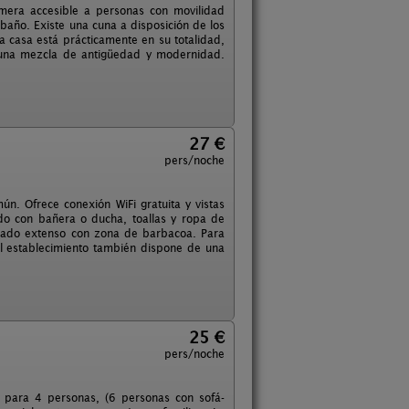
rimera accesible a personas con movilidad
baño. Existe una cuna a disposición de los
La casa está prácticamente en su totalidad,
 una mezcla de antigüedad y modernidad.
27 €
pers/noche
ún. Ofrece conexión WiFi gratuita y vistas
ado con bañera o ducha, toallas y ropa de
blado extenso con zona de barbacoa. Para
 El establecimiento también dispone de una
25 €
pers/noche
d para 4 personas, (6 personas con sofá-