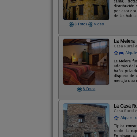
cama), dota
distribución
por escalera
de las habit
8 Fotos
Video
La Melera
Casa Rural 
Alquil
La Melera fue
además del e
baño privad
dispone de u
menaje que n
8 Fotos
La Casa Ru
Casa Rural 
Alquiler 
Típica const
roble. La ca
En ningún ca