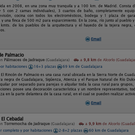
uida en 2008, en una zona muy tranquila y a 100 km. de Madrid. Consta d
y 5 con 2 camas individuales), 3 cuartos de baño, completamente equip
evisión, cocina con todos los electromésticos, bodega y 1 plaza de gara
a y una finca de 500 m2 para esparcimiento. En la zona, río junto al pueblo
kmts. de los pueblos de la arquitectura y el hayedo de la tejera negra, 
os.
Email
de Palmacio
en
Pálmaces de Jadraque
(Guadalajara)
a
9,8 km
de Alcorlo (Guadalaja
por habitaciones
16+3 plazas
69 km de Guadalajara
l El Rincón de Palmacio es una casa rural ubicada en la Sierra Norte de Guada
ura negra de Guadalajara, Sigüenza, Atienza y el Parque Natural de Río Dulc
quilar por separado para parejas o alquilar toda la casa rural para grupo
aciones posee una decoración característica y un nombre representativo, tod
a en la parte delantera de la casa rural, en el cual se pueden realizar activi
Email
 El Cebadal
en
Torremocha de Jadraque
(Guadalajara)
a
9,9 km
de Alcorlo (Guadal
er completo y por habitaciones
2-8+2 plazas
60 km de Guadalajara