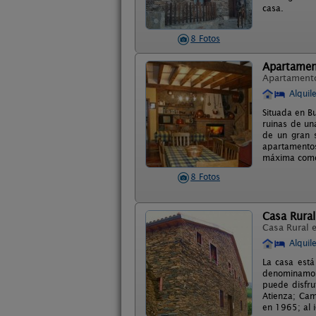
casa.
8 Fotos
Apartamen
Apartament
Alquil
Situada en B
ruinas de un
de un gran s
apartamentos
máxima com
8 Fotos
Casa Rural
Casa Rural 
Alquil
La casa está
denominamos 
puede disfru
Atienza; Cam
en 1965; al i