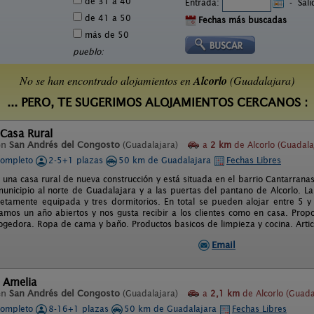
de 31 a 40
Entrada:
-
Sal
de 41 a 50
Fechas más buscadas
más de 50
pueblo:
No se han encontrado alojamientos en
Alcorlo
(Guadalajara)
... PERO, TE SUGERIMOS ALOJAMIENTOS CERCANOS :
Casa Rural
en
San Andrés del Congosto
(Guadalajara)
a
2 km
de Alcorlo (Guadala
completo
2-5+1 plazas
50 km de Guadalajara
Fechas Libres
 una casa rural de nueva construcción y está situada en el barrio Cantarran
unicipio al norte de Guadalajara y a las puertas del pantano de Alcorlo. L
etamente equipada y tres dormitorios. En total se pueden alojar entre 5 y
amos un año abiertos y nos gusta recibir a los clientes como en casa. Prop
gedora. Ropa de cama y baño. Productos basicos de limpieza y cocina. Artic
Email
 Amelia
en
San Andrés del Congosto
(Guadalajara)
a
2,1 km
de Alcorlo (Guada
completo
8-16+1 plazas
50 km de Guadalajara
Fechas Libres