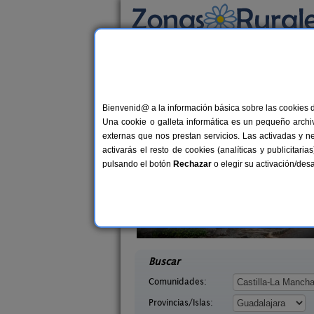
Busca por alojamiento
Alojamientos
>
Castilla-La Mancha
>
Guadala
Casas Rurales cerca 
Bienvenid@ a la información básica sobre las cookies 
Una cookie o galleta informática es un pequeño archiv
externas que nos prestan servicios. Las activadas y n
activarás el resto de cookies (analíticas y publicita
pulsando el botón
Rechazar
o elegir su activación/de
El Molino
Albergue Rural El Autillo
60 pers.
6-160+
25 €
 (Guadalajara)
Orea (Guadalajara)
desde
desd
Buscar
Comunidades:
Provincias/Islas: