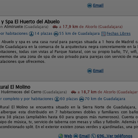
Email
 y Spa El Huerto del Abuelo
en
Almiruete
(Guadalajara)
a
17,9 km
de Alcorlo (Guadalajara)
por habitaciones
14 plazas
55 km de Guadalajara
Fechas Libres
l Abuelo y spa es una casa rural para parejas situada a 1 hora de Madrid ca
 de Guadalajara en la comarca de la arquitectura negra concretamente en la l
bitaciones, todas con vistas al Parque Natural, con su propio baño, TV, wifi
ponemos de una zona de spa de uso privado para parejas con servicio de masa
stalaciones que ofrecemos.
Email
ural El Molino
n
Huérmeces del Cerro
(Guadalajara)
a
18,7 km
de Alcorlo (Guadalajar
er completo y por habitaciones
60 plazas
70 km de Guadalajara
Rural El Molino se encuentra situado en la Sierra Norte de Guadalajara, 
 albergue esta distribuido en 7 habitaciones dobles y familiares con baño
ara 38 plazas (ampliables hasta 60 para grupos más numerosos). Cuenta c
uipo de música, tv, servicio de taberna con mesas y sillas y futbolín. Adem
 acondicionado split. En el exterior existen zonas verdes y ajardinadas, una p
Web
Email
696..Ver teléfonos