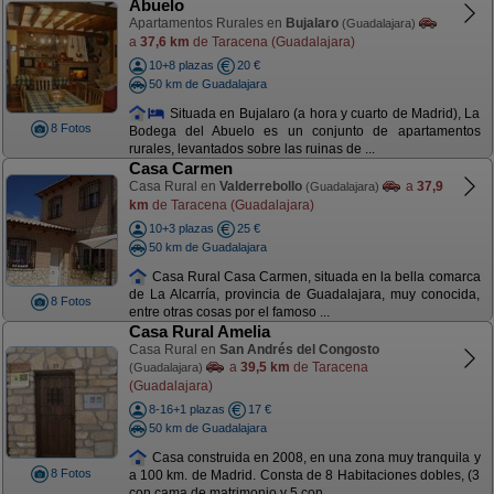
Abuelo
Apartamentos Rurales en
Bujalaro
(Guadalajara)
a
37,6 km
de Taracena (Guadalajara)
10+8 plazas
20 €
50 km de Guadalajara
Situada en Bujalaro (a hora y cuarto de Madrid), La
8 Fotos
Bodega del Abuelo es un conjunto de apartamentos
rurales, levantados sobre las ruinas de ...
Casa Carmen
Casa Rural en
Valderrebollo
a
37,9
(Guadalajara)
km
de Taracena (Guadalajara)
10+3 plazas
25 €
50 km de Guadalajara
Casa Rural Casa Carmen, situada en la bella comarca
de La Alcarría, provincia de Guadalajara, muy conocida,
8 Fotos
entre otras cosas por el famoso ...
Casa Rural Amelia
Casa Rural en
San Andrés del Congosto
a
39,5 km
de Taracena
(Guadalajara)
(Guadalajara)
8-16+1 plazas
17 €
50 km de Guadalajara
Casa construida en 2008, en una zona muy tranquila y
8 Fotos
a 100 km. de Madrid. Consta de 8 Habitaciones dobles, (3
con cama de matrimonio y 5 con ...