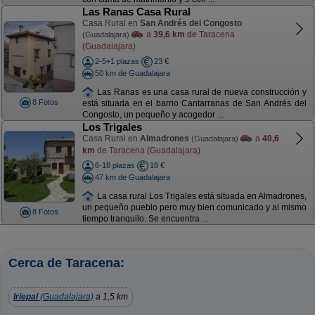
Las Ranas Casa Rural
Casa Rural en
San Andrés del Congosto
a
39,6 km
de Taracena
(Guadalajara)
(Guadalajara)
2-5+1 plazas
23 €
50 km de Guadalajara
Las Ranas es una casa rural de nueva construcción y
8 Fotos
está situada en el barrio Cantarranas de San Andrés del
Congosto, un pequeño y acogedor ...
Los Trigales
Casa Rural en
Almadrones
a
40,6
(Guadalajara)
km
de Taracena (Guadalajara)
6-18 plazas
18 €
47 km de Guadalajara
La casa rural Los Trigales está situada en Almadrones,
un pequeño pueblo pero muy bien comunicado y al mismo
8 Fotos
tiempo tranquilo. Se encuentra ...
Cerca de Taracena:
Iriepal
(Guadalajara)
a 1,5 km