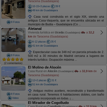
Taracena (Guadalajara)
10-15+3 plazas
39 €
49 km de Guadalajara
Casa rural construida en el siglo XIX, siendo una
antigua Casa-Vaquería, que se encuentra ubicada en el
8 Fotos
municipio de Budia – Guadalajara (Co ...
Aletanal
Vivienda turística en
Uceda
a
32,2
(Guadalajara)
km
de Taracena (Guadalajara)
6-12 plazas
35 €
41 km de Guadalajara
Espectacular casa de 348 m2 en parcela privada de 2.
8 Fotos
500 m2 a 30 minutos de Madrid cercana a lugares de
interés turístico. Ocupación máxima ...
(2 comentarios)
El Molino de Alocén
Casa Rural en
Alocén
a
32,9 km
de
(Guadalajara)
Taracena (Guadalajara)
12+2 plazas
31 €
51 km de Guadalajara
Antiguo molino aceitero, reconstruido y transformado
8 Fotos
en casa rural. Tenemos 6 habitaciones dobles, con baño
Video
completo incorporado en todas. ¡ ...
El Mirador de Cogolludo
Casa Rural en
Cogolludo
a
32,9 km
(Guadalajara)