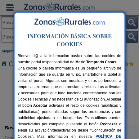
INFORMACIÓN BÁSICA SOBRE
COOKIES
Alojamientos
>
Castilla-La Mancha
>
Guadalajara
> Taracena
Bienvenid@ a la información básica sobre las cookies de
Casas Rurales cerca de Taracena
nuestro portal responsabilidad de
Mario Temprado Casas
.
Una cookie o galleta informática es un pequeño archivo de
información que se guarda en tu pc, smartphone o tablet al
visitar el portal. Algunas son nuestras y otras pertenecen a
empresas externas que nos prestan servicios. Las activadas
y necesarias para que todo funcione correctamente son las
Cookies Técnicas y no necesitan de tu autorización. Al pulsar
el botón
Aceptar
activarás el resto de cookies (analíticas y
Albergue Rural El Molino
rs.
60 pers.
publicitarias), personalizadas según tus preferencias y con
 €
25 €
Huérmeces del Cerro (Guadalajara)
desde
publicidad ajustada a tus búsquedas. Estas últimas puedes
desactivarlas por completo pulsando el botón
Rechazar
o
Buscar
elegir su activación/desactivación desde “Configuración de
Cookies”. Más información en nuestra
POLÍTICA DE
Comunidades: