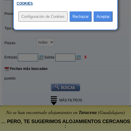
COOKIES
.
Provincias/Islas:
Tipo alquiler:
Plazas:
X
Entrada:
Salida:
Fechas más buscadas
pueblo:
MÁS FILTROS
No se han encontrado alojamientos en
Taracena
(Guadalajara)
... PERO, TE SUGERIMOS ALOJAMIENTOS CERCANOS
: