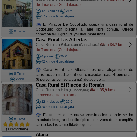
de Taracena (Guadalajara)
12+3 plazas
27 €
37 km de Guadalajara
El Mirador De Cogolludo ocupa una casa rural de
Cogolludo con piscina al aire libre común. Ofrece
8 Fotos
conexión WiFi gratuita y vistas impresiona ...
Casa Rural Las Albertas
Casa Rural en
Arbancón
a
34,7 km
(Guadalajara)
de Taracena (Guadalajara)
4 plazas
25 €
42 km de Guadalajara
Casa Rural Las Albertas, es una alojamiento de
8 Fotos
construcción tradicional con capacidad para 4 personas,
Video
(6 personas con sofá-cama), dotado de ...
Casa Rural El Rincón de Román
Casa Rural en
Hita
a
35,9 km
de
(Guadalajara)
Taracena (Guadalajara)
12+4 plazas
20 €
20 km de Guadalajara
Es una casa de nueva construcción, donde se ha
8 Fotos
intentado integrar el estilo típico de la zona de la campiña
con todas las comodidades que el ...
(1 comentario)
Alana