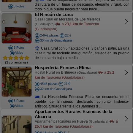
disfrutará de un lugar de descanso, elegante y rural, con
8 Fotos
todo lo que pueda necesitar para hace ...
El Rincón de Luna
Casa Rural en
Moratilla de Los Meleros
a
23,1 km
de Taracena
(Guadalajara)
(Guadalajara)
2-9+2 plazas
22 €
30 km de Guadalajara
8 Fotos
Casa rural con 5 habitaciones, 3 baños y patio. Es una
Video
casa rural de reciente inauguración, situada en un pueblo
de la alcarria baja a media ...
(3 comentarios)
Hospedería Princesa Elima
Hostal Rural en
Brihuega
a
25,2
(Guadalajara)
km
de Taracena (Guadalajara)
45+5 plazas
27 €
32 km de Guadalajara
La Hospedería Princesa Elima se encuentra en el
6 Fotos
pueblo de Brihuega, declarado conjunto histórico-
Video
artístico. Situada frente a los Jardines d ...
Apartamentos Rurales Esencias de la
Alcarria
Apartamentos Rurales en
Hueva
a
(Guadalajara)
25,4 km
de Taracena (Guadalajara)
6-18 plazas
21 €