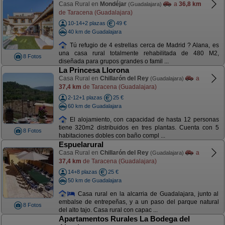
Casa Rural en
Mondéjar
a
36,8 km
(Guadalajara)
de Taracena (Guadalajara)
10-14+2 plazas
49 €
40 km de Guadalajara
Tú refugio de 4 estrellas cerca de Madrid ? Alana, es
una casa rural totalmente rehabilitada de 480 M2,
8 Fotos
diseñada para grupos grandes o famil ...
La Princesa Llorona
Casa Rural en
Chillarón del Rey
a
(Guadalajara)
37,4 km
de Taracena (Guadalajara)
2-12+1 plazas
25 €
60 km de Guadalajara
El alojamiento, con capacidad de hasta 12 personas
tiene 320m2 distribuidos en tres plantas. Cuenta con 5
8 Fotos
habitaciones dobles con baño compl ...
Espuelarural
Casa Rural en
Chillarón del Rey
a
(Guadalajara)
37,4 km
de Taracena (Guadalajara)
14+8 plazas
25 €
50 km de Guadalajara
Casa rural en la alcarria de Guadalajara, junto al
embalse de entrepeñas, y a un paso del parque natural
8 Fotos
del alto tajo. Casa rural con capac ...
Apartamentos Rurales La Bodega del