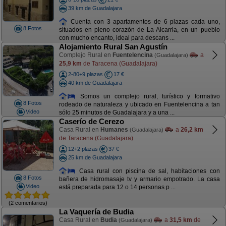
39 km de Guadalajara
Cuenta con 3 apartamentos de 6 plazas cada uno,
8 Fotos
situados en pleno corazón de La Alcarria, en un pueblo
con mucho encanto, ideal para descans ...
Alojamiento Rural San Agustín
Complejo Rural en
Fuentelencina
a
(Guadalajara)
25,9 km
de Taracena (Guadalajara)
2-80+9 plazas
17 €
40 km de Guadalajara
Somos un complejo rural, turístico y formativo
8 Fotos
rodeado de naturaleza y ubicado en Fuentelencina a tan
Video
sólo 25 minutos de Guadalajara y a una ...
Caserío de Cerezo
Casa Rural en
Humanes
a
26,2 km
(Guadalajara)
de Taracena (Guadalajara)
12+2 plazas
37 €
25 km de Guadalajara
Casa rural con piscina de sal, habitaciones con
8 Fotos
bañera de hidromasaje tv y armario empotrado. La casa
Video
está preparada para 12 o 14 personas p ...
(2 comentarios)
La Vaquería de Budia
Casa Rural en
Budia
a
31,5 km
de
(Guadalajara)