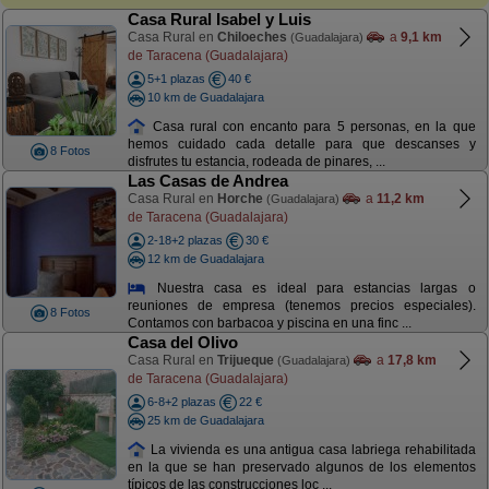
Casa Rural Isabel y Luis
Casa Rural en
Chiloeches
a
9,1 km
(Guadalajara)
de Taracena (Guadalajara)
5+1 plazas
40 €
10 km de Guadalajara
Casa rural con encanto para 5 personas, en la que
hemos cuidado cada detalle para que descanses y
8 Fotos
disfrutes tu estancia, rodeada de pinares, ...
Las Casas de Andrea
Casa Rural en
Horche
a
11,2 km
(Guadalajara)
de Taracena (Guadalajara)
2-18+2 plazas
30 €
12 km de Guadalajara
Nuestra casa es ideal para estancias largas o
reuniones de empresa (tenemos precios especiales).
8 Fotos
Contamos con barbacoa y piscina en una finc ...
Casa del Olivo
Casa Rural en
Trijueque
a
17,8 km
(Guadalajara)
de Taracena (Guadalajara)
6-8+2 plazas
22 €
25 km de Guadalajara
La vivienda es una antigua casa labriega rehabilitada
en la que se han preservado algunos de los elementos
típicos de las construcciones loc ...