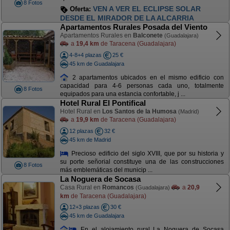
8 Fotos
VEN A VER EL ECLIPSE SOLAR
Oferta:
DESDE EL MIRADOR DE LA ALCARRIA
Apartamentos Rurales Posada del Viento
Apartamentos Rurales en
Balconete
(Guadalajara)
a
19,4 km
de Taracena (Guadalajara)
4-8+4 plazas
25 €
45 km de Guadalajara
2 apartamentos ubicados en el mismo edificio con
capacidad para 4-6 personas cada uno, totalmente
8 Fotos
equipados para una estancia confortable, j ...
Hotel Rural El Pontifical
Hotel Rural en
Los Santos de la Humosa
(Madrid)
a
19,9 km
de Taracena (Guadalajara)
12 plazas
32 €
45 km de Madrid
Precioso edificio del siglo XVIII, que por su historia y
su porte señorial constituye una de las construcciones
8 Fotos
más emblemáticas del municip ...
La Noguera de Socasa
Casa Rural en
Romancos
a
20,9
(Guadalajara)
km
de Taracena (Guadalajara)
12+3 plazas
30 €
45 km de Guadalajara
En el alojamiento rural La Noguera de Socasa