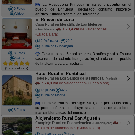
La Hospedería Princesa Elima se encuentra en el
6 Fotos
pueblo de Brihuega, declarado conjunto histórico-
Video
artístico. Situada frente a los Jardines d ...
El Rincón de Luna
Casa Rural en
Moratilla de Los Meleros
a
23,9 km
de Valdenoches
(Guadalajara)
(Guadalajara)
2-9+2 plazas
22 €
30 km de Guadalajara
8 Fotos
Casa rural con 5 habitaciones, 3 baños y patio. Es una
Video
casa rural de reciente inauguración, situada en un pueblo
de la alcarria baja a media ...
(3 comentarios)
Hotel Rural El Pontifical
Hotel Rural en
Los Santos de la Humosa
(Madrid)
a
24,8 km
de Valdenoches (Guadalajara)
12 plazas
32 €
45 km de Madrid
Precioso edificio del siglo XVIII, que por su historia y
su porte señorial constituye una de las construcciones
8 Fotos
más emblemáticas del municip ...
Alojamiento Rural San Agustín
Complejo Rural en
Fuentelencina
a
(Guadalajara)
25,7 km
de Valdenoches (Guadalajara)
2-80+9 plazas
17 €