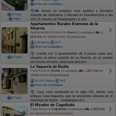
40 km de Guadalajara
Somos un complejo rural, turístico y formativo
8 Fotos
rodeado de naturaleza y ubicado en Fuentelencina a tan
Video
sólo 25 minutos de Guadalajara y a una ...
Apartamentos Rurales Esencias de la
Alcarria
Apartamentos Rurales en
Hueva
a
(Guadalajara)
26,9 km
de Valdenoches (Guadalajara)
6-18 plazas
21 €
39 km de Guadalajara
Cuenta con 3 apartamentos de 6 plazas cada uno,
8 Fotos
situados en pleno corazón de La Alcarria, en un pueblo
con mucho encanto, ideal para descans ...
La Vaquería de Budia
Casa Rural en
Budia
a
28,7 km
de
(Guadalajara)
Valdenoches (Guadalajara)
10-15+3 plazas
39 €
49 km de Guadalajara
Casa rural construida en el siglo XIX, siendo una
antigua Casa-Vaquería, que se encuentra ubicada en el
8 Fotos
municipio de Budia – Guadalajara (Co ...
El Mirador de Cogolludo
Casa Rural en
Cogolludo
a
29,2 km
(Guadalajara)
de Valdenoches (Guadalajara)