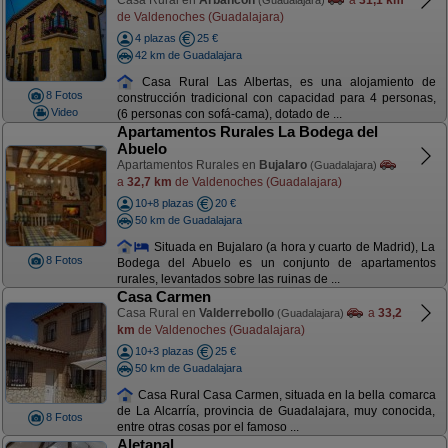
Casa Rural en
Arbancón
a
31,1 km
(Guadalajara)
de Valdenoches (Guadalajara)
4 plazas
25 €
42 km de Guadalajara
Casa Rural Las Albertas, es una alojamiento de
8 Fotos
construcción tradicional con capacidad para 4 personas,
Video
(6 personas con sofá-cama), dotado de ...
Apartamentos Rurales La Bodega del
Abuelo
Apartamentos Rurales en
Bujalaro
(Guadalajara)
a
32,7 km
de Valdenoches (Guadalajara)
10+8 plazas
20 €
50 km de Guadalajara
Situada en Bujalaro (a hora y cuarto de Madrid), La
8 Fotos
Bodega del Abuelo es un conjunto de apartamentos
rurales, levantados sobre las ruinas de ...
Casa Carmen
Casa Rural en
Valderrebollo
a
33,2
(Guadalajara)
km
de Valdenoches (Guadalajara)
10+3 plazas
25 €
50 km de Guadalajara
Casa Rural Casa Carmen, situada en la bella comarca
de La Alcarría, provincia de Guadalajara, muy conocida,
8 Fotos
entre otras cosas por el famoso ...
Aletanal