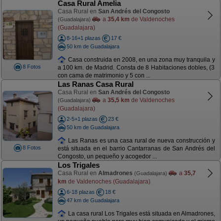
Casa Rural Amelia
Casa Rural en
San Andrés del Congosto
a
35,4 km
de Valdenoches
(Guadalajara)
(Guadalajara)
8-16+1 plazas
17 €
50 km de Guadalajara
Casa construida en 2008, en una zona muy tranquila y
8 Fotos
a 100 km. de Madrid. Consta de 8 Habitaciones dobles, (3
con cama de matrimonio y 5 con ...
Las Ranas Casa Rural
Casa Rural en
San Andrés del Congosto
a
35,5 km
de Valdenoches
(Guadalajara)
(Guadalajara)
2-5+1 plazas
23 €
50 km de Guadalajara
Las Ranas es una casa rural de nueva construcción y
8 Fotos
está situada en el barrio Cantarranas de San Andrés del
Congosto, un pequeño y acogedor ...
Los Trigales
Casa Rural en
Almadrones
a
35,7
(Guadalajara)
km
de Valdenoches (Guadalajara)
6-18 plazas
18 €
47 km de Guadalajara
La casa rural Los Trigales está situada en Almadrones,