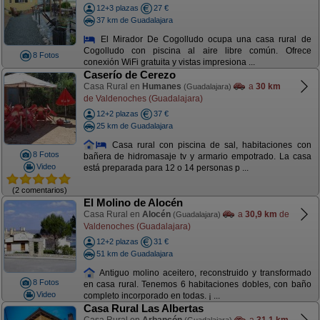
12+3 plazas
27 €
37 km de Guadalajara
El Mirador De Cogolludo ocupa una casa rural de
Cogolludo con piscina al aire libre común. Ofrece
8 Fotos
conexión WiFi gratuita y vistas impresiona ...
Caserío de Cerezo
Casa Rural en
Humanes
a
30 km
(Guadalajara)
de Valdenoches (Guadalajara)
12+2 plazas
37 €
25 km de Guadalajara
Casa rural con piscina de sal, habitaciones con
8 Fotos
bañera de hidromasaje tv y armario empotrado. La casa
Video
está preparada para 12 o 14 personas p ...
(2 comentarios)
El Molino de Alocén
Casa Rural en
Alocén
a
30,9 km
de
(Guadalajara)
Valdenoches (Guadalajara)
12+2 plazas
31 €
51 km de Guadalajara
Antiguo molino aceitero, reconstruido y transformado
8 Fotos
en casa rural. Tenemos 6 habitaciones dobles, con baño
Video
completo incorporado en todas. ¡ ...
Casa Rural Las Albertas