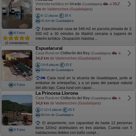
Vivienda turística en
Uceda
a
33,7
(Guadalajara)
km
de Valdenoches (Guadalajara)
6-12 plazas
35 €
41 km de Guadalajara
Espectacular casa de 348 m2 en parcela privada de 2.
8 Fotos
500 m2 a 30 minutos de Madrid cercana a lugares de
interés turístico. Ocupación máxima ...
(2 comentarios)
Espuelarural
Casa Rural en
Chillarón del Rey
a
(Guadalajara)
34,8 km
de Valdenoches (Guadalajara)
14+8 plazas
25 €
50 km de Guadalajara
Casa rural en la alcarria de Guadalajara, junto al
embalse de entrepeñas, y a un paso del parque natural
8 Fotos
del alto tajo. Casa rural con capac ...
La Princesa Llorona
Casa Rural en
Chillarón del Rey
a
(Guadalajara)
34,8 km
de Valdenoches (Guadalajara)
2-12+1 plazas
25 €
60 km de Guadalajara
El alojamiento, con capacidad de hasta 12 personas
tiene 320m2 distribuidos en tres plantas. Cuenta con 5
8 Fotos
habitaciones dobles con baño compl ...