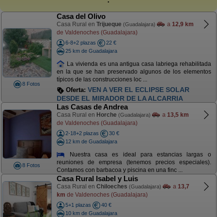
Casa del Olivo
Casa Rural en
Trijueque
a
12,9 km
(Guadalajara)
de Valdenoches (Guadalajara)
6-8+2 plazas
22 €
25 km de Guadalajara
La vivienda es una antigua casa labriega rehabilitada
en la que se han preservado algunos de los elementos
típicos de las construcciones loc ...
8 Fotos
VEN A VER EL ECLIPSE SOLAR
Oferta:
DESDE EL MIRADOR DE LA ALCARRIA
Las Casas de Andrea
Casa Rural en
Horche
a
13,5 km
(Guadalajara)
de Valdenoches (Guadalajara)
2-18+2 plazas
30 €
12 km de Guadalajara
Nuestra casa es ideal para estancias largas o
reuniones de empresa (tenemos precios especiales).
8 Fotos
Contamos con barbacoa y piscina en una finc ...
Casa Rural Isabel y Luis
Casa Rural en
Chiloeches
a
13,7
(Guadalajara)
km
de Valdenoches (Guadalajara)
5+1 plazas
40 €
10 km de Guadalajara