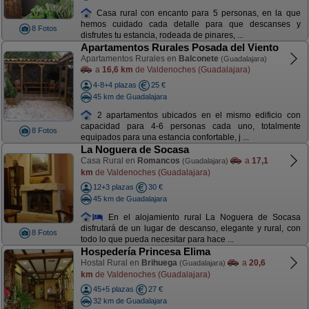
Casa rural con encanto para 5 personas, en la que
hemos cuidado cada detalle para que descanses y
8 Fotos
disfrutes tu estancia, rodeada de pinares, ...
Apartamentos Rurales Posada del Viento
Apartamentos Rurales en
Balconete
(Guadalajara)
a
16,6 km
de Valdenoches (Guadalajara)
4-8+4 plazas
25 €
45 km de Guadalajara
2 apartamentos ubicados en el mismo edificio con
capacidad para 4-6 personas cada uno, totalmente
8 Fotos
equipados para una estancia confortable, j ...
La Noguera de Socasa
Casa Rural en
Romancos
a
17,1
(Guadalajara)
km
de Valdenoches (Guadalajara)
12+3 plazas
30 €
45 km de Guadalajara
En el alojamiento rural La Noguera de Socasa
disfrutará de un lugar de descanso, elegante y rural, con
8 Fotos
todo lo que pueda necesitar para hace ...
Hospedería Princesa Elima
Hostal Rural en
Brihuega
a
20,6
(Guadalajara)
km
de Valdenoches (Guadalajara)
45+5 plazas
27 €
32 km de Guadalajara