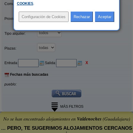
COOKIES
.
Comunidades:
Provincias/Islas:
Tipo alquiler:
Plazas:
X
Entrada:
Salida:
Fechas más buscadas
pueblo:
MÁS FILTROS
No se han encontrado alojamientos en
Valdenoches
(Guadalajara)
... PERO, TE SUGERIMOS ALOJAMIENTOS CERCANOS
: