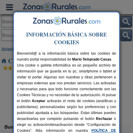
INFORMACIÓN BÁSICA SOBRE
COOKIES
Alojamientos
>
Castilla-La Mancha
>
Guadalajara
> Valdenoches
Bienvenid@ a la información básica sobre las cookies de
Casas Rurales cerca de Valdenoches
nuestro portal responsabilidad de
Mario Temprado Casas
.
Una cookie o galleta informática es un pequeño archivo de
información que se guarda en tu pc, smartphone o tablet al
visitar el portal. Algunas son nuestras y otras pertenecen a
empresas externas que nos prestan servicios. Las activadas
y necesarias para que todo funcione correctamente son las
Cookies Técnicas y no necesitan de tu autorización. Al pulsar
el botón
Aceptar
activarás el resto de cookies (analíticas y
publicitarias), personalizadas según tus preferencias y con
Casa del Olivo
rs.
6-8+2 pers.
 €
22 €
publicidad ajustada a tus búsquedas. Estas últimas puedes
Trijueque (Guadalajara)
desde
desactivarlas por completo pulsando el botón
Rechazar
o
elegir su activación/desactivación desde “Configuración de
Buscar
Cookies”. Más información en nuestra
POLÍTICA DE